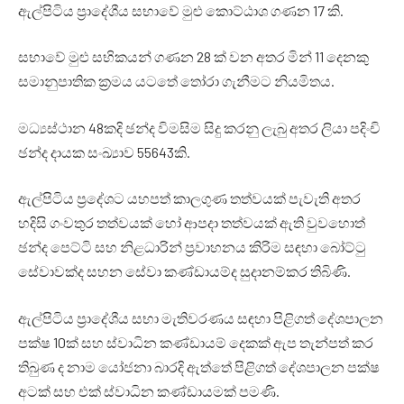
ඇල්පිටිය ප්‍රාදේශීය සභාවේ මුළු කොට්ඨාශ ගණන 17 කි.
සභාවේ මුළු සභිකයන් ගණන 28 ක් වන අතර මින් 11 දෙනකු
සමානුපාතික ක්‍රමය යටතේ තෝරා ගැනීමට නියමිතය.
මධ්‍යස්ථාන 48කදි ඡන්ද විමසිම සිදු කරනු ලැබු අතර ලියා පදිංචි
ඡන්ද දායක සංඛ්‍යාව 55643කි.
ඇල්පිටිය ප්‍රදේශට යහපත් කාලගුණ තත්වයක් පැවැති අතර
හදිසි ගංවතුර තත්වයක් හෝ ආපදා තත්වයක් ඇති වුවහොත්
ඡන්ද පෙට්ටි සහ නිළධාරින් ප්‍රවාහනය කිරිම සඳහා බෝට්ටු
සේවාවක්ද සහන සේවා කණ්ඩායම්ද සුදානම්කර තිබිණි.
ඇල්පිටිය ප්‍රාදේශීය සභා මැතිවරණය සඳහා පිළිගත් දේශපාලන
පක්ෂ 10ක් සහ ස්වාධින කණ්ඩායම් දෙකක් ඇප තැන්පත් කර
තිබුණ ද නාම යෝජනා බාරදි ඇත්තේ පිළිගත් දේශපාලන පක්ෂ
අටක් සහ එක් ස්වාධින කණ්ඩායමක් පමණි.