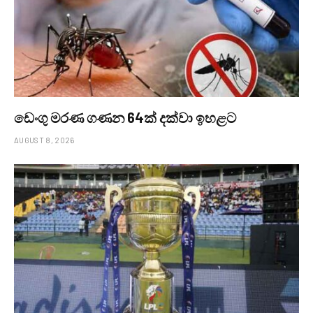
ඩෙංගු මරණ ගණන 64ක් දක්වා ඉහළට
AUGUST 8, 2026