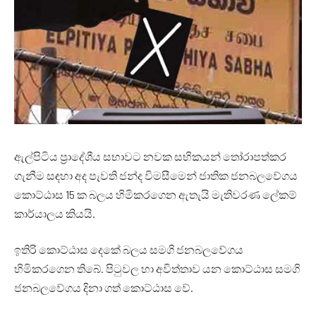
ඇල්පිටිය ප්‍රාදේශීය සභාවට නවක සභිකයන් තෝරාපත්කර
ගැනීම සඳහා අද පැවති ජන්ද විමසීමෙන් ජාතික ජනබලවේගය
කොට්ඨාස 15 ක බලය හිමිකරගෙන ඇතැයි මැතිවරණ ලේකම්
කාර්යාලය කියයි.
ඉතිරි කොට්ඨාස දෙකේ බලය සමගි ජනබලවේගය
හිමිකරගෙන තිබේ. පිටුවල හා අවිත්තාව යන කොට්ඨාස සමගි
ජනබලවේගය දිනා ගත් කොට්ඨාස වේ.