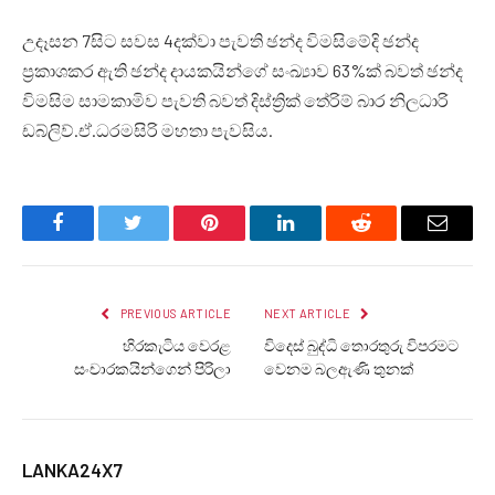
උදෑසන 7සිට සවස 4දක්වා පැවති ඡන්ද විමසිමේදි ඡන්ද
ප්‍රකාශකර ඇති ඡන්ද දායකයින්ගේ සංඛ්‍යාව 63%ක් බවත් ඡන්ද
විමසිම සාමකාමිව පැවති බවත් දිස්ත්‍රික් තේරිම් බාර නිලධාරි
ඩබ්ලිව්.ඒ.ධරමසිරි මහතා පැවසිය.
Facebook
Twitter
Pinterest
LinkedIn
Reddit
Email
PREVIOUS ARTICLE
NEXT ARTICLE
හිරකැටිය වෙරළ
විදෙස් බුද්ධි තොරතුරු විපරමට
සංචාරකයින්ගෙන් පිරිලා
වෙනම බලඇණි තුනක්
LANKA24X7