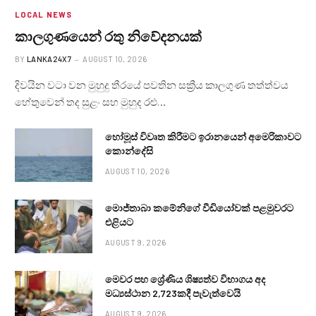
LOCAL NEWS
කාලගුණයෙන් ‍රතු නිවේදනයක්
BY
LANKA24X7
AUGUST 10, 2026
දිවයින වටා වන මුහුදු තීරයේ පවතින සක්‍රීය කාලගුණ තත්ත්වය
හේතුවෙන් තද සුළං සහ මුහුද රළු…
හෝමූස් විවෘත කිරීමට ඉරානයෙන් අමෙරිකාවට
කොන්දේසි
AUGUST 10, 2026
මොජ්තාබා කමේනිගේ වීඩියෝවක් පළමුවරට
එළියට
AUGUST 9, 2026
මෙවර පහ ශ්‍රේණිය ශිෂ්‍යත්ව විභාගය අද
මධ්‍යස්ථාන 2,723කදී පැවැත්වෙයි
AUGUST 9, 2026