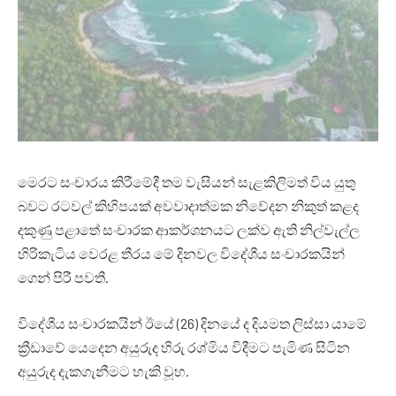
මෙරට සංචාරය කිරීමේදී තම වැසියන් සැළකිලිමත් විය යුතු
බවට රටවල් කිහිපයක් අවවාදාත්මක නිවේදන නිකුත් කළද
දකුණු පළාතේ සංචාරක ආකර්ශනයට ලක්ව ඇති නිල්වැල්ල
හිරිකැටිය වෙරළ තීරය මේ දිනවල විදේශීය සංචාරකයින්
ගෙන් පිරී පවතී.
විදේශීය සංචාරකයින් ඊයේ (26) දිනයේ ද දියමත ලිස්සා යාමේ
ක්‍රීඩාවේ යෙදෙන අයුරුද හිරු රශ්මිය විදීමට පැමිණ සිටින
අයුරුද දැකගැනීමට හැකි වූහ.