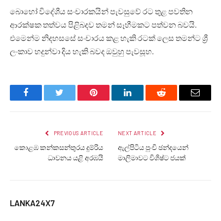
බොහෝ විදේශීය සංචාරකයින් පැවසුවේ රට තුළ පවතින
ආරක්ෂක තත්වය පිළිබදව තමන් සෑහීමකට පත්වන බවයි.
එමෙන්ම නිදහසසේ සංචාරය කළ හැකි රටක් ලෙස තමන්ට ශ්‍රී
ලංකාව හදුන්වා දිය හැකි බවද ඔවුහු පැවසූහ.
Facebook
Twitter
Pinterest
LinkedIn
Reddit
Email
PREVIOUS ARTICLE
NEXT ARTICLE
කොළඹ කන්කසන්තුරය දුම්රිය
ඇල්පිටිය පුංචි ඡන්දයෙන්
ධාවනය යළි අරඹයි
මාලිමාවට විශිෂ්ට ජයක්
LANKA24X7