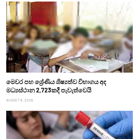
මෙවර පහ ශ්‍රේණිය ශිෂ්‍යත්ව විභාගය අද
මධ්‍යස්ථාන 2,723කදී පැවැත්වෙයි
AUGUST 9, 2026