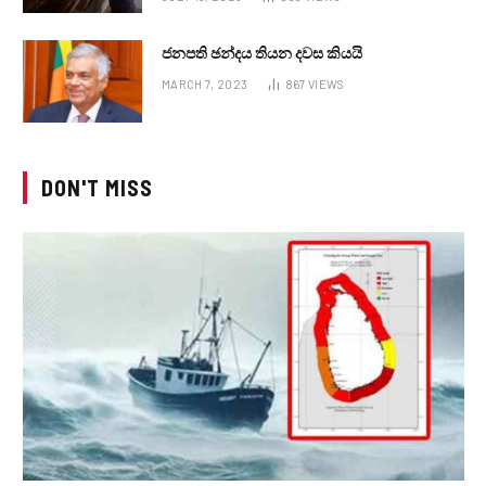
ජනපති ඡන්දය තියන දවස කියයි
MARCH 7, 2023
867
VIEWS
DON'T MISS