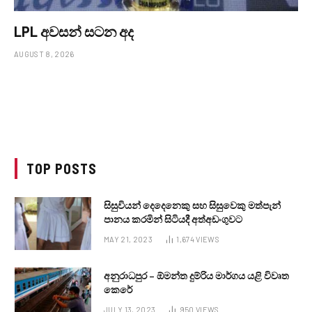
LPL අවසන් සටන අද
AUGUST 8, 2026
TOP POSTS
සිසුවියන් දෙදෙනෙකු සහ සිසුවෙකු මත්පැන්
පානය කරමින් සිටියදී අත්අඩංගුවට
MAY 21, 2023
1,674
VIEWS
අනුරාධපුර – ඕමන්ත දුම්රිය මාර්ගය යළි විවෘත
කෙරේ
JULY 13, 2023
950
VIEWS