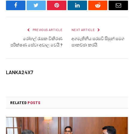
Facebook
Twitter
Pinterest
LinkedIn
Reddit
Email
PREVIOUS ARTICLE
NEXT ARTICLE
රෝහල් රැසක විකිරණ
අගමැතිනිය සරසවි සිසුන් සමග
පරික්ෂණ සේවා අඩාල වෙයි ?
සාකච්ඡා කරයි
LANKA24X7
RELATED
POSTS