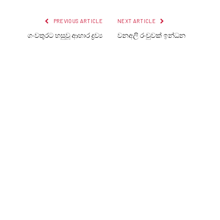
PREVIOUS ARTICLE
NEXT ARTICLE
ගංවතුරට හසුවූ ආහාර ද්‍රව්‍ය
වනඅලි රංචුවක් ඉන්ධන
අලෙවි කරයි ද?
ප්‍රවාහන දුම්රියක ගැටෙයි
LANKA24X7
RELATED
POSTS