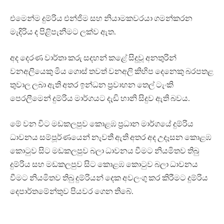
එමෙන්ම දුම්රිය එන්ජිම සහ නියාමකවරයා ගමන්කරන
මැදිරිය ද පිළිපැනීමට ලක්ව ඇත.
අද දෙරණ වාර්තා කරු සදහන් කළේ සිදුවූ අනතුරින්
වනඅලියෙකු මිය ගොස් තවත් වනඅලි කිහිප දෙනෙකු බරපතළ
තුවාල ලබා ඇති අතර ඉන්ධන ප්‍රවාහන තෙල් ටැංකි
පෙරලීමෙන් දුම්රිය මාර්ගයට දැඩි හානි සිදුව ඇති බවය.
මේ වන විට මඩකලපුව කොළඹ ප්‍රධාන මාර්ගයේ දුම්රිය
ධාවනය සම්පූර්ණයෙන් නැවතී ඇති අතර අද උදෑසන කොළඹ
කොටුව සිට මඩකලපුව බලා ධාවනය වීමට නියමිතව තිබු
දුම්රිය සහ මඩකලපුව සිට කොළඹ කොටුව බලා ධාවනය
වීමට නියමිතව තිබු දුම්රියන් දෙක අවලංගු කර කිරීමට දුම්රිය
දෙපාර්තමේන්තුව පියවර ගෙන තිබේ.