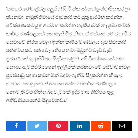
“සමහර රෝහල්වල අලුතින් සී.ටී ස්කෑන් යන්ත්‍ර ස්ථාපිත කරලා
තියනවා. නමුත් ඒවායේ රාජකාරී කටයුතු ආරම්භ කරන්න,
පරීක්ෂණ කටයුතු ආරම්භ කරන්න හැකියාවක් නෑ ප්‍රමාණවත්
කාර්ය මණ්ඩලයක් නොමැති වීම නිසා. ඒ එක්කම මේ වන විට
සේවාවේ නිරත වෙලා ඉන්න කාර්ය මණ්ඩලය දැඩි පීඩාකාරී
තත්ත්වයකට පත් වෙලා තියෙනවා ඔවුන්ට වැඩි වැඩ
ප්‍රමාණයක් ඉටු කිරීමට සිදුවීම තුළින්. අපි විශේෂයෙන් නව
සෞඛ්‍ය ඇමතිවරියගෙන් ඉල්ලීමක් කරනවා මේ සේවාවන්වල
පුරප්පාඩු සඳහා කඩිනමින් බඳවා ගැනීම් සිදුකරන්න කියලා.
එහෙම නොවුනොත් සෞඛ්‍ය සේවාව කාර්ය මණ්ඩලය
නොමැති වීම හින්දා බිඳ වැටීමක් ඉදිරි මාස කිහිපය තුළ
අනිවාර්යයෙන්ම සිදුවෙනවා.”
Facebook
Twitter
Pinterest
LinkedIn
Reddit
Email