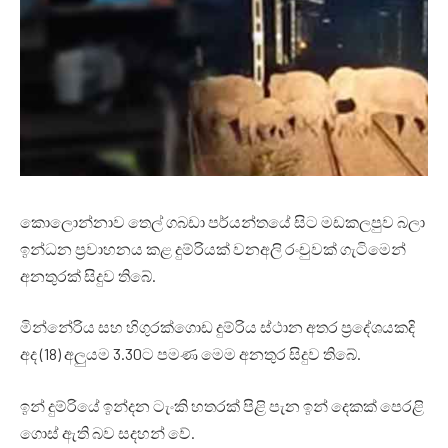
කොලොන්නාව තෙල් ගබඩා පර්යන්තයේ සිට මඩකලපුව බලා
ඉන්ධන ප්‍රවාහනය කළ දුම්රියක් වනඅලි රංචුවක් ගැටිමෙන්
අනතුරක් සිදුව තිබේ.
මින්නේරිය සහ හිගුරක්ගොඩ දුම්රිය ස්ථාන අතර ප්‍රදේශයකදි
අද (18) අලුයම 3.30ට පමණ මෙම අනතුර සිදුව තිබේ.
ඉන් දුම්රියේ ඉන්දන ටැංකි හතරක් පිළි පැන ඉන් දෙකක් පෙරළි
ගොස් ඇති බව සදහන් වේ.