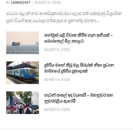
BY
LANKA24X7
AUGUST 5, 2026
මධ්‍යම පළාත් නව ආණ්ඩුකාරවරයා ලෙස පත් කෙරුණු විශ්‍රාමික
ප්‍රජා විශේෂඥ වෛද්‍ය හර්ෂ සුරංග ප්‍රනාන්දු මහතා…
හෝමුස් යළි විවෘත කිරීම ගැන ඉඟියක් –
බොරතෙල් මිල පහළට
AUGUST 5, 2026
දුම්රිය මඟේ තිබූ මළ සිරුරක් නිසා ප්‍රධාන
මාර්ගයේ දුම්රිය ප්‍රමාදයක්
AUGUST 5, 2026
හැටන් පාසල් අද වැසෙයි – මහනුවර සහ
නුවරඑළිය ඇරෙයි
AUGUST 5, 2026