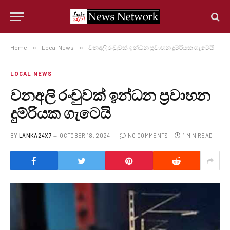
Home
»
Local News
»
වනඅලි රංචුවක් ඉන්ධන ප්‍රවාහන දුම්රියක ගැටෙයි
LOCAL NEWS
වනඅලි රංචුවක් ඉන්ධන ප්‍රවාහන
දුම්රියක ගැටෙයි
BY
LANKA24X7
OCTOBER 18, 2024
NO COMMENTS
1 MIN READ