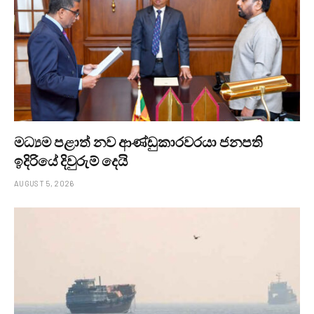
මධ්‍යම පළාත් නව ආණ්ඩුකාරවරයා ජනපති
ඉදිරියේ දිවුරුම් දෙයි
AUGUST 5, 2026