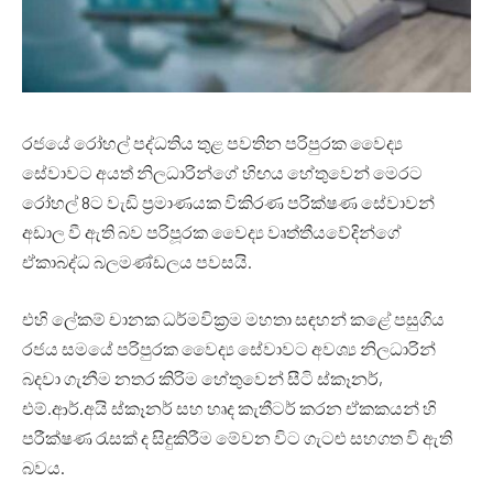
රජයේ රෝහල් පද්ධතිය තුළ පවතින පරිපුරක වෛද්‍ය
සේවාවට අයත් නිලධාරින්ගේ හිඟය හේතුවෙන් මෙරට
රෝහල් 8ට වැඩි ප්‍රමාණයක විකිරණ පරික්ෂණ සේවාවන්
අඩාල වී ඇති බව පරිපූරක වෛද්‍ය වෘත්තීයවේදින්ගේ
ඒකාබද්ධ බලමණ්ඩලය පවසයි.
එහි ලේකම් චානක ධර්මවික්‍රම මහතා සඳහන් කළේ පසුගිය
රජය සමයේ පරිපුරක වෛද්‍ය සේවාවට අවශ්‍ය නිලධාරින්
බදවා ගැනීම නතර කිරිම හේතුවෙන් සීටි ස්කෑනර්,
එම්.ආර්.අයි ස්කෑනර් සහ හෘද කැතීටර් කරන ඒකකයන් හි
පරීක්ෂණ රැසක් ද සිදුකිරීම මේවන විට ගැටළු සහගත වි ඇති
බවය.