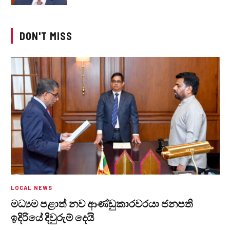
DON'T MISS
LOCAL NEWS
මධ්‍යම පළාත් නව ආණ්ඩුකාරවරයා ජනපති
ඉදිරියේ දිවුරුම් දෙයි