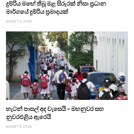
දුම්රිය මඟේ තිබූ මළ සිරුරක් නිසා ප්‍රධාන
මාර්ගයේ දුම්රිය ප්‍රමාදයක්
AUGUST 5, 2026
හැටන් පාසල් අද වැසෙයි – මහනුවර සහ
නුවරඑළිය ඇරෙයි
AUGUST 5, 2026