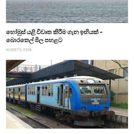
හෝමුස් යළි විවෘත කිරීම ගැන ඉඟියක් –
බොරතෙල් මිල පහළට
AUGUST 5, 2026