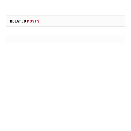
RELATED
POSTS
ඩෙංගු මරණ 63 දක්වා ඉහළට
AUGUST 6, 2026