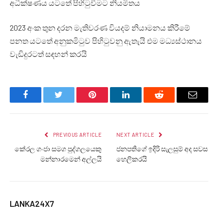
අධීක්ෂණය යටතේ පිහිටුවීමට නියමිතය
2023 අංක තුන දරන මැතිවරණ වියදම් නියාමනය කිරීමේ
පනත යටතේ අනුකමිටුව පිහිටුවනු ඇතැයි එම මධ්‍යස්ථානය
වැඩිදුරටත් සඳහන් කරයි
Facebook
Twitter
Pinterest
LinkedIn
Reddit
Email
PREVIOUS ARTICLE
NEXT ARTICLE
කේරල ගංජා සමග පුද්ගලයෙකු
ජනපතිගේ ඉදිරි සැලසුම් අද සවස
මන්නාරමෙන් අල්ලයි
හෙලිකරයි
LANKA24X7