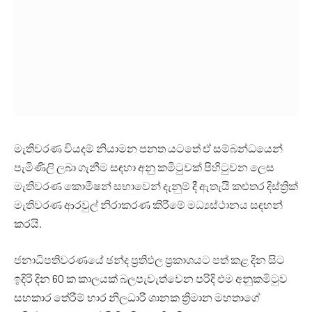
මැතිවරණ වියදම් නියාමන පනත යටතේ ඒ සම්බන්ධයෙන්
පැමිණිලි ලබා ගැනීම සඳහා අනු කමිටුවක් පිහිටුවන ලෙස
මැතිවරණ කොමිෂන් සභාවෙන් දැනුම් දී ඇතැයි කළුතර දිස්ත්‍රික්
මැතිවරණ ආරවුල් නිරාකරණ කිරීමේ මධ්‍යස්ථානය සඳහන්
කරයි.
ජනාධිපතිවරණයේ ඡන්ද ප්‍රතිඵල ප්‍රකාශයට පත් කළ දින සිට
ඉදිරි දින 60 ක කාලයක් බලපැවැත්වෙන පරිදි එම අනුකමිටුව
සහකාර තේරීම් භාර නිලධාරී ශානක ත්‍රිමාන මහතාගේ