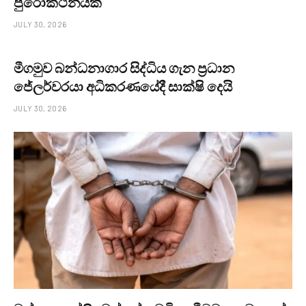
පුරෝකථනයක්
JULY 30, 2026
මීගමුව බන්ධනාගාර සිද්ධිය ගැන ප්‍රධාන
ජේලර්වරයා අධිකරණයේදී සාක්ෂි දෙයි
JULY 30, 2026