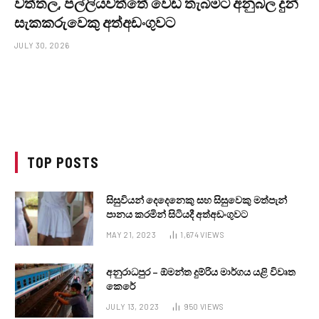
වත්තල, පල්ලියවත්තේ වෙඩි තැබීමට අනුබල දුන්
සැකකරුවෙකු අත්අඩංගුවට
JULY 30, 2026
TOP POSTS
සිසුවියන් දෙදෙනෙකු සහ සිසුවෙකු මත්පැන්
පානය කරමින් සිටියදී අත්අඩංගුවට
MAY 21, 2023
1,674
VIEWS
අනුරාධපුර – ඕමන්ත දුම්රිය මාර්ගය යළි විවෘත
කෙරේ
JULY 13, 2023
950
VIEWS