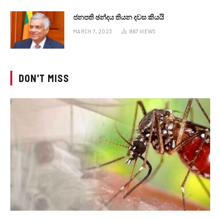
ජනපති ඡන්දය තියන දවස කියයි
MARCH 7, 2023
867
VIEWS
DON'T MISS