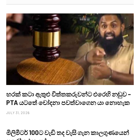
හරක් කටා ඇතුළු විත්තකරුවන්ට එරෙහි නඩුව –
PTA යටතේ චෝදනා පවත්වාගෙන යා නොහැක
JULY 31, 2026
මිලිමීටර් 100ට වැඩි තද වැසි ගැන කාලගුණයෙන්