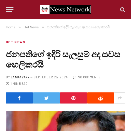
Home
»
Hot News
»
ජනපතිගේ ඉදිරි සැලසුම් අද සවස හෙලිකරයි
HOT NEWS
ජනපතිගේ ඉදිරි සැලසුම් අද සවස
හෙලිකරයි
BY
LANKA24X7
SEPTEMBER 25, 2024
NO COMMENTS
1 MIN READ