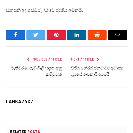
ජනපති අද පස්වරු 7.30ට ජාතිය අමතයි.
Facebook
Twitter
Pinterest
LinkedIn
Reddit
Email
PREVIOUS ARTICLE
NEXT ARTICLE
මැතිවරණ පැමිණිලි සඳහා අනු
විජිත හේරත් ජනමාධ්‍ය අමාත්‍ය
කමිටුවක්
ධූරයේ රාජකාරී අරඹයි
LANKA24X7
RELATED
POSTS