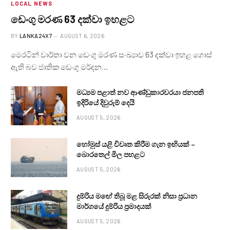
LOCAL NEWS
ඩෙංගු මරණ 63 දක්වා ඉහළට
BY
LANKA24X7
AUGUST 6, 2026
මෙරටින් වාර්තා වන ඩෙංගු මරණ සංඛ්‍යාව 63 දක්වා ඉහළ ගොස්
ඇති බව ජාතික ඩෙංගු මර්දන…
මධ්‍යම පළාත් නව ආණ්ඩුකාරවරයා ජනපති
ඉදිරියේ දිවුරුම් දෙයි
AUGUST 5, 2026
හෝමුස් යළි විවෘත කිරීම ගැන ඉඟියක් –
බොරතෙල් මිල පහළට
AUGUST 5, 2026
දුම්රිය මඟේ තිබූ මළ සිරුරක් නිසා ප්‍රධාන
මාර්ගයේ දුම්රිය ප්‍රමාදයක්
AUGUST 5, 2026