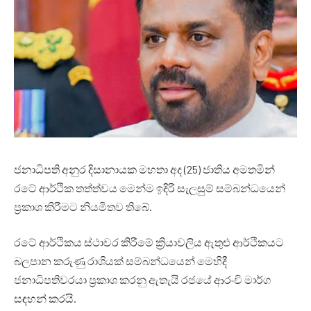
ජනාධිපති අනුර දිසානායක මහතා අද (25) ජාතිය අමතමින්
රටේ ආර්ථික තත්ත්වය මෙන්ම ඉදිරි සැලසුම් සම්බන්ධයෙන්
ප්‍රකාශ කිරීමට නියමිතව තිබේ.
රටේ ආර්ථිකය ස්ථාවර කිරීමේ ක්‍රියාවලිය ඇතුළු ආර්ථිකයට
බලපාන කරුණු රාශියක් සම්බන්ධයෙන් මෙහිදී
ජනාධිපතිවරයා ප්‍රකාශ කරනු ඇතැයි රජයේ ආරංචි මාර්ග
සඳහන් කරයි.