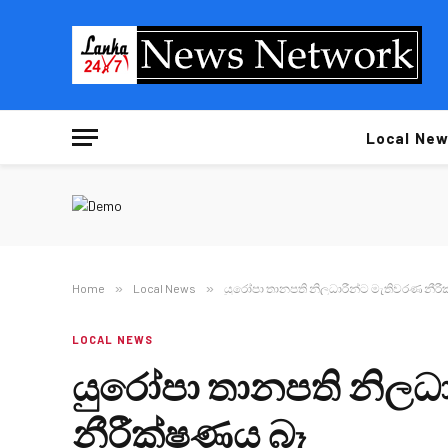
Local New
Home
»
Local News
»
යුරෝපා තානපති නිලධාරීන්ට මැතිවරණ නීර
LOCAL NEWS
යුරෝපා තානපති නිලධ
නීරීක්ෂණය බෑ