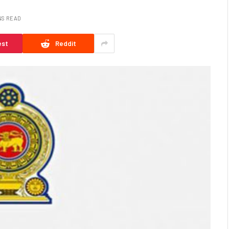
NS READ
est
Reddit