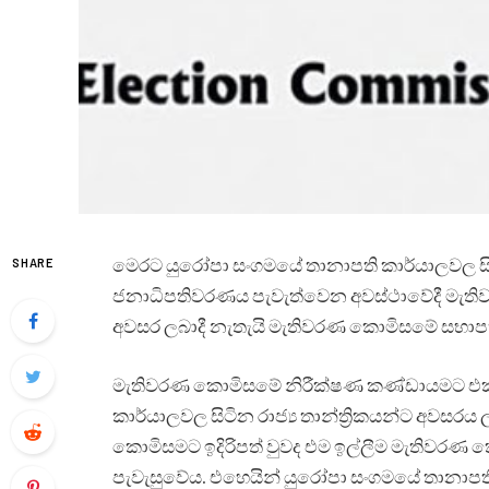
මෙරට යුරෝපා සංගමයේ තානාපති කාර්යාලවල සිටින
SHARE
ජනාධිපතිවරණය පැවැත්වෙන අවස්ථාවේදී මැත
අවසර ලබාදී නැතැයි මැතිවරණ කොමිසමේ සභාපති
මැතිවරණ කොමිසමේ නිරීක්ෂණ කණ්ඩායමට එක
කාර්යාලවල සිටින රාජ්‍ය තාන්ත්‍රිකයන්ට අවසර
කොමිසමට ඉදිරිපත් වුවද එම ඉල්ලීම මැතිවරණ 
පැවැසුවේය. එහෙයින් යුරෝපා සංගමයේ තානාපත