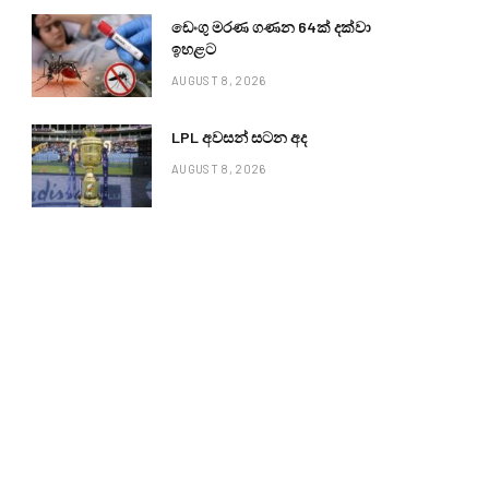
ඩෙංගු මරණ ගණන 64ක් දක්වා
ඉහළට
AUGUST 8, 2026
LPL අවසන් සටන අද
AUGUST 8, 2026