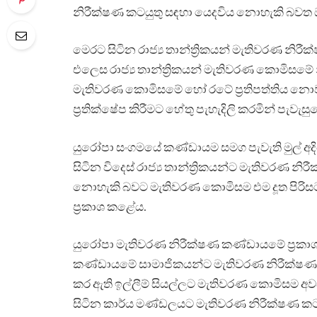
නිරීක්ෂණ කටයුතු සඳහා යෙදවිය නොහැකි බවත ඔ
මෙරට සිටින රාජ්‍ය තාන්ත්‍රිකයන් මැතිවරණ නි
එලෙස රාජ්‍ය තාන්ත්‍රිකයන් මැතිවරණ කොමිස
මැතිවරණ කොමිසමේ හෝ රටේ ප්‍රතිපත්තිය නොවන
ප්‍රතික්ෂේප කිරීමට හේතු පැහැදිලි කරමින් පැවැසු
යුරෝපා සංගමයේ කණ්ඩායම සමග පැවැති මුල් අ
සිටින විදෙස් රාජ්‍ය තාන්ත්‍රිකයන්ට මැතිවරණ 
නොහැකි බවට මැතිවරණ කොමිසම එම දූත පිරිසට ප
ප්‍රකාශ කළේය.
යුරෝපා මැතිවරණ නිරීක්ෂණ කණ්ඩායමේ ප්‍රකා
කණ්ඩායමේ සාමාජිකයන්ට මැතිවරණ නිරීක්ෂණ 
කර ඇති ඉල්ලීම් සියල්ලට මැතිවරණ කොමිසම අ
සිටින කාර්ය මණ්ඩලයට මැතිවරණ නිරීක්ෂණ ක