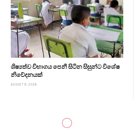
ශිෂ්‍යත්ව විභාගය පෙනී සිටින සිසුන්ට විශේෂ
නිවේදනයක්
AUGUST 8, 2026