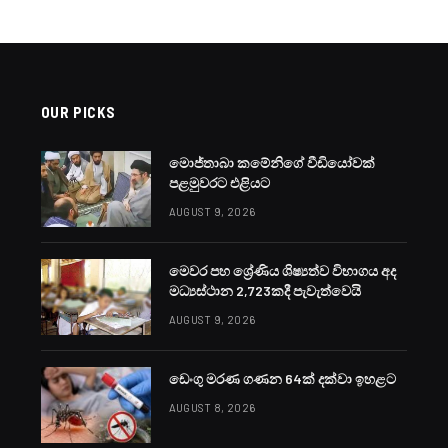
OUR PICKS
මොජ්තාබා කමේනිගේ වීඩියෝවක්
පළමුවරට එළියට
AUGUST 9, 2026
මෙවර පහ ශ්‍රේණිය ශිෂ්‍යත්ව විභාගය අද
මධ්‍යස්ථාන 2,723කදී පැවැත්වෙයි
AUGUST 9, 2026
ඩෙංගු මරණ ගණන 64ක් දක්වා ඉහළට
AUGUST 8, 2026