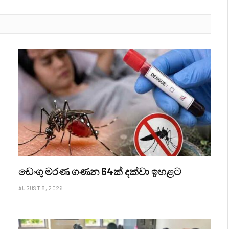
ඩෙංගු මරණ ගණන 64ක් දක්වා ඉහළට
AUGUST 8, 2026