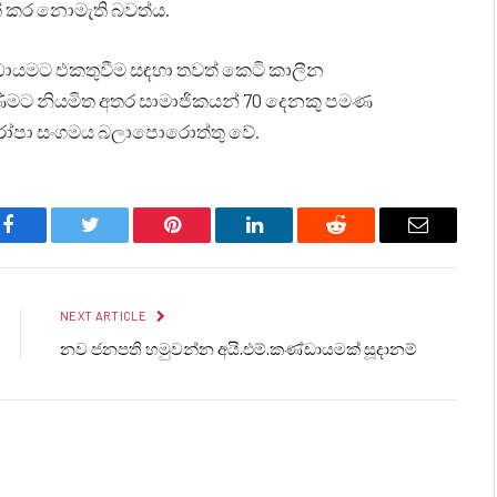
ත් කර නොමැති බවත්ය.
ඩායමට එකතුවීම සඳහා තවත් කෙටි කාලීන
ණීමට නියමිත අතර සාමාජිකයන් 70 දෙනකු පමණ
ුරෝපා සංගමය බලාපොරොත්තු වේ.
Facebook
Twitter
Pinterest
LinkedIn
Reddit
Email
NEXT ARTICLE
නව ජනපති හමුවන්න අයි.එම්.කණ්ඩායමක් සූදානම්