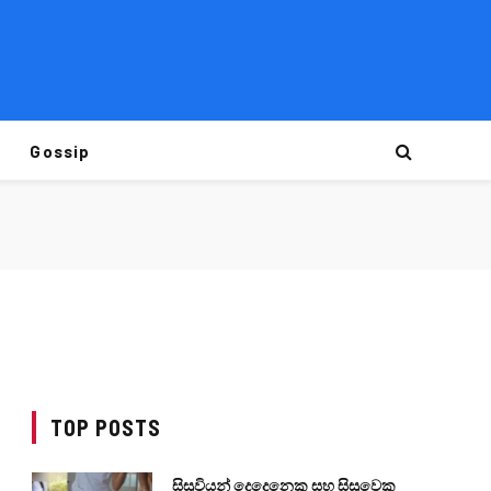
Gossip
TOP POSTS
සිසුවියන් දෙදෙනෙකු සහ සිසුවෙකු