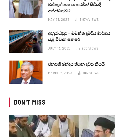
මත්පැන් පානය කරමින් සිටියදී
අත්අඩංගුවට
MAY 21, 2023
1,674
VIEWS
අනුරාධපුර – ඕමන්ත දුම්රිය මාර්ගය
යළි විවෘත කෙරේ
JULY 13, 2023
950
VIEWS
ජනපති ඡන්දය තියන දවස කියයි
MARCH 7, 2023
867
VIEWS
DON'T MISS