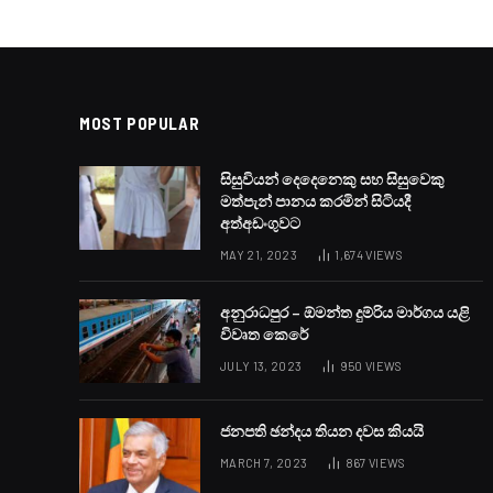
MOST POPULAR
සිසුවියන් දෙදෙනෙකු සහ සිසුවෙකු
මත්පැන් පානය කරමින් සිටියදී
අත්අඩංගුවට
MAY 21, 2023
1,674
VIEWS
අනුරාධපුර – ඕමන්ත දුම්රිය මාර්ගය යළි
විවෘත කෙරේ
JULY 13, 2023
950
VIEWS
ජනපති ඡන්දය තියන දවස කියයි
MARCH 7, 2023
867
VIEWS