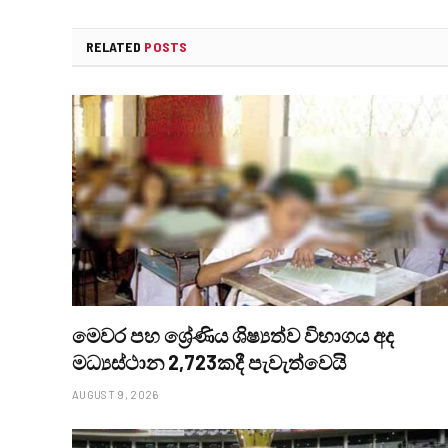
RELATED
POSTS
මෙවර පහ ශ්‍රේණිය ශිෂ්‍යත්ව විභාගය අද
මධ්‍යස්ථාන 2,723කදී පැවැත්වෙයි
AUGUST 9, 2026