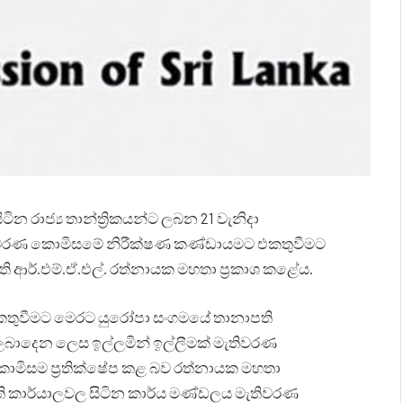
 රාජ්‍ය තාන්ත්‍රිකයන්ට ලබන 21 වැනිදා
ිවරණ කොමිසමේ නිරීක්ෂණ කණ්ඩායමට එකතුවීමට
 ආර්.එම්.ඒ.එල්. රත්නායක මහතා ප්‍රකාශ කළේය.
තුවීමට මෙරට යුරෝපා සංගමයේ තානාපති
ය ලබාදෙන ලෙස ඉල්ලමින් ඉල්ලීමක් මැතිවරණ
කොමිසම ප්‍රතික්ෂේප කළ බව රත්නායක මහතා
ි කාර්යාලවල සිටින කාර්ය මණ්ඩලය මැතිවරණ