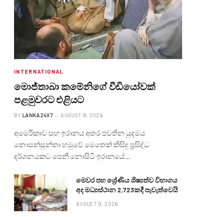
INTERNATIONAL
මොජ්තාබා කමේනිගේ වීඩියෝවක්
පළමුවරට එළියට
BY
LANKA24X7
AUGUST 9, 2026
අමෙරිකාව සහ ඉරානය අතර පවතින යුදමය
නොසන්සුන්තා හමුවේ මෙතෙක් කිසිදු ප්‍රසිද්ධ
දර්ශනයකට පෙනී නොසිටි ඉරානයේ…
මෙවර පහ ශ්‍රේණිය ශිෂ්‍යත්ව විභාගය
අද මධ්‍යස්ථාන 2,723කදී පැවැත්වෙයි
AUGUST 9, 2026