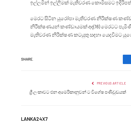
ඉල්ලමින් ඉල්ලීමක් මැතිවරණ කොමිසමට ඉදිරිප
මෙරට සිටින යුරෝපා මැතිවරණ නිරීක්ෂණ කණ්
නිරීක්ෂණයන් කණ්ඩායමක් අද(16) මෙරටට පැමි
මැතිවරණ නිරීක්ෂණ කටයුතු සඳහා යෙදවීමට ය
SHARE.
PREVIOUS ARTICLE
ශ්‍රී ලංකාවට එන අමෙරිකානුවන් ට විශේෂ පණිවුඩයක්
LANKA24X7