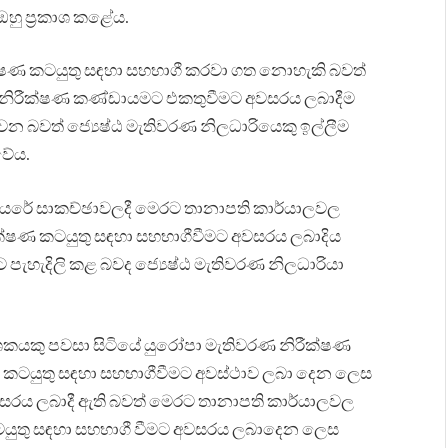
හු ප්‍රකාශ කළේය.
රීක්ෂණ කටයුතු සඳහා සහභාගී කරවා ගත නොහැකි බවත්
මේ නිරීක්ෂණ කණ්ඩායමට එකතුවීමට අවසරය ලබාදීම
 බවත් ජ්‍යෙෂ්ඨ මැතිවරණ නිලධාරියෙකු ඉල්ලීම
වේය.
දියරේ සාකච්ඡාවලදී මෙරට තානාපති කාර්යාලවල
නිරීක්ෂණ කටයුතු සඳහා සහභාගීවීමට අවසරය ලබාදිය
ැහැදිලි කළ බවද ජ්‍යෙෂ්ඨ මැතිවරණ නිලධාරියා
ශකයකු පවසා සිටියේ යුරෝපා මැතිවරණ නිරීක්ෂණ
කටයුතු සඳහා සහභාගීවීමට අවස්ථාව ලබා දෙන ලෙස
වසරය ලබාදී ඇති බවත් මෙරට තානාපති කාර්යාලවල
ටයුතු සඳහා සහභාගී වීමට අවසරය ලබාදෙන ලෙස