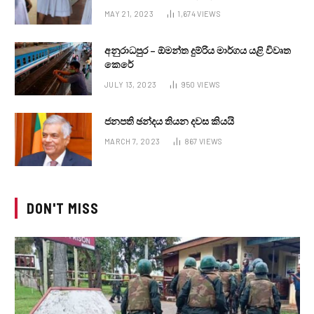
MAY 21, 2023
1,674
VIEWS
අනුරාධපුර – ඕමන්ත දුම්රිය මාර්ගය යළි විවෘත
කෙරේ
JULY 13, 2023
950
VIEWS
ජනපති ඡන්දය තියන දවස කියයි
MARCH 7, 2023
867
VIEWS
DON'T MISS