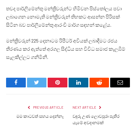
තවද පාර්ලිමේන්තු මන්ත්‍රීවරුන්ට හිමිවන පිස්තෝලය පවා
ලබාගෙන නොමැති මන්ත්‍රීවරුන් තිහකට ආසන්න පිරිසක්
සිටින බව පාර්ලිමේන්තු ආරංචි මාර්ග සඳහන් කළේය.
මන්ත්‍රීවරුන් 225 දෙනාටම රිපීටර් අවියක් ලබාදීමට රජය
තීරණය කර ඇත්තේ අරගල සිද්ධිය සහ විවිධ සමාජ කැලඹීම්
සැලකිල්ලට ගනිමිනි.
Facebook
Twitter
Pinterest
LinkedIn
Reddit
Email
PREVIOUS ARTICLE
NEXT ARTICLE
මම කාටවත් සහය දෙන්නෑ
වඳුරු උණ ලොවපුරා පැතිර
යෑමේ අවදානමක්