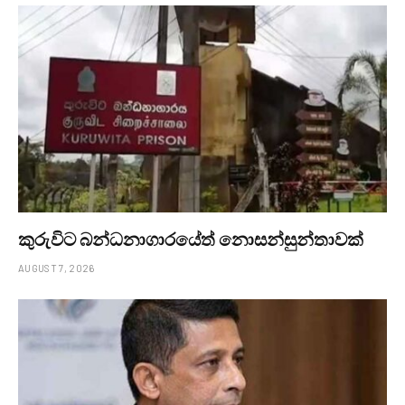
කුරුවිට බන්ධනාගාරයේත් නොසන්සුන්තාවක්
AUGUST 7, 2026