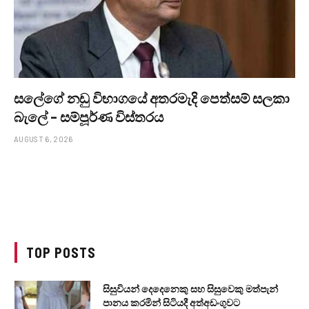
සලේගේ නඩු විභාගයේ අතරමැදි පෙත්සම් සලකා
බැලේ – සම්පූර්ණ විස්තරය
AUGUST 6, 2026
TOP POSTS
සිසුවියන් දෙදෙනෙකු සහ සිසුවෙකු මත්පැන්
පානය කරමින් සිටියදී අත්අඩංගුවට