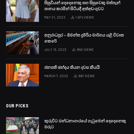
සිසුවියන් දෙදෙනෙකු සහ සිසුවෙකු මත්පැන්
පානය කරමින් සිටියදී අත්අඩංගුවට
MAY 21, 2023
1,674
VIEWS
අනුරාධපුර – ඕමන්ත දුම්රිය මාර්ගය යළි විවෘත
කෙරේ
JULY 13, 2023
950
VIEWS
ජනපති ඡන්දය තියන දවස කියයි
MARCH 7, 2023
867
VIEWS
OUR PICKS
කුරුවිට බන්ධනාගාරයේ ගැටුමෙන් දෙදෙනෙකු
මරුට