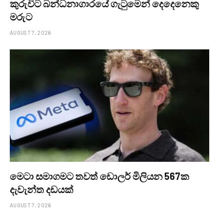
කුරුවිට බන්ධනාගාරයේ ගැටුමෙන් දෙදෙනෙකු
මරුට
AUGUST 7, 2026
මෙටා සමාගමට තවත් ඩොලර් මිලියන 567ක
දැවැන්ත දඩයක්
AUGUST 7, 2026