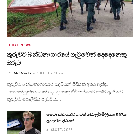
LOCAL NEWS
කුරුවිට බන්ධනාගාරයේ ගැටුමෙන් දෙදෙනෙකු
මරුට
BY
LANKA24X7
AUGUST 7, 2026
කුරුවිට බන්ධනාගාරයේ රැඳවියන් පිරිසක් අතර ඇතිවූ
නොසන්සුන්තාවෙන් දෙදෙනෙකු ජීවිතක්ෂයට පත්ව ඇති බව
කුරුවිට පොලීසිය පැවසීය.…
මෙටා සමාගමට තවත් ඩොලර් මිලියන 567ක
දැවැන්ත දඩයක්
AUGUST 7, 2026