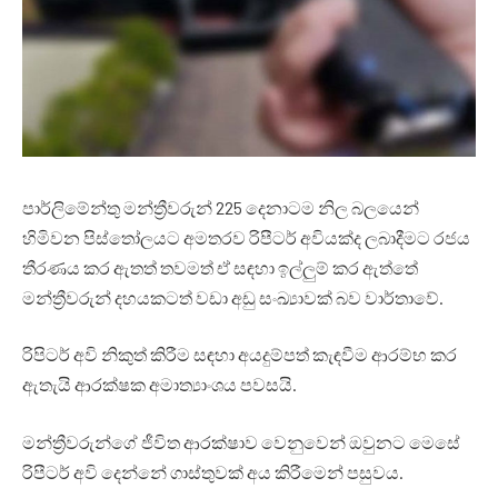
පාර්ලිමේන්තු මන්ත්‍රීවරුන් 225 දෙනාටම නිල බලයෙන්
හිමිවන පිස්තෝලයට අමතරව රිපීටර් අවියක්ද ලබාදීමට රජය
තීරණය කර ඇතත් තවමත් ඒ සඳහා ඉල්ලුම් කර ඇත්තේ
මන්ත්‍රීවරුන් දහයකටත් වඩා අඩු සංඛ්‍යාවක් බව වාර්තාවේ.
රිපිටර් අවි නිකුත් කිරීම සඳහා අයදුම්පත් කැඳවීම ආරම්භ කර
ඇතැයි ආරක්ෂක අමාත්‍යාංශය පවසයි.
මන්ත්‍රීවරුන්ගේ ජීවිත ආරක්ෂාව වෙනුවෙන් ඔවුනට මෙසේ
රිපීටර් අවි දෙන්නේ ගාස්තුවක් අය කිරීමෙන් පසුවය.