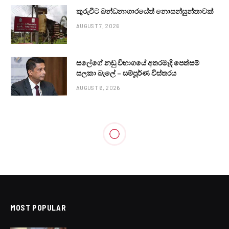
කුරුවිට බන්ධනාගාරයේත් නොසන්සුන්තාවක්
AUGUST 7, 2026
සලේගේ නඩු විභාගයේ අතරමැදි පෙත්සම්
සලකා බැලේ – සම්පූර්ණ විස්තරය
AUGUST 6, 2026
MOST POPULAR