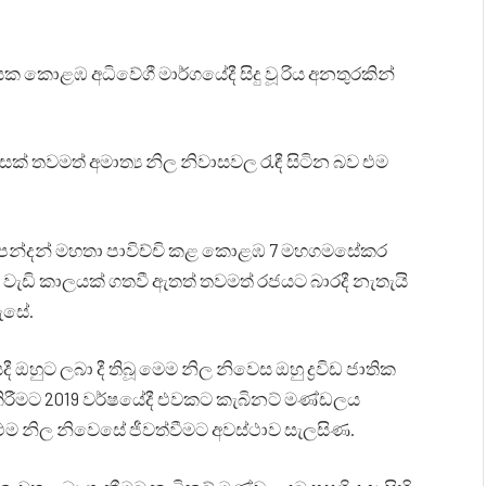
යක කොළඹ අධිවේගී මාර්ගයේදී සිදු වූ රිය අනතුරකින්
් තවමත් අමාත්‍ය නිල නිවාසවල රැඳී සිටින බව එම
 සම්පන්දන් මහතා පාවිච්චි කළ කොළඹ 7 මහගමසේකර
වැඩි කාලයක් ගතවී ඇතත් තවමත් රජයට බාරදී නැතැයි
වැසේ.
හුට ලබා දී තිබූ මෙම නිල නිවෙස ඔහු ද්‍රවිඩ ජාතික
ිරීමට 2019 වර්ෂයේදී එවකට කැබිනට් මණ්ඩලය
 එම නිල නිවෙසේ ජීවත්වීමට අවස්ථාව සැලසිණ.