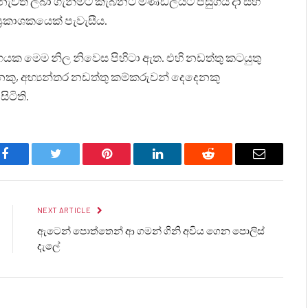
නැවත ලබා ගැනීමට කැබිනට් මණ්ඩලයට පසුගිය දා සිහි
්‍රකාශකයෙක් පැවැසීය.
 මෙම නිල නිවෙස පිහිටා ඇත. එහි නඩත්තු කටයුතු
නකු, අභ්‍යන්තර නඩත්තු කම්කරුවන් දෙදෙනකු
ටිති.
Facebook
Twitter
Pinterest
LinkedIn
Reddit
Email
NEXT ARTICLE
ඇටෙන් පොත්තෙන් ආ ගමන් ගිනි අවිය ගෙන පොලිස්
දැලේ