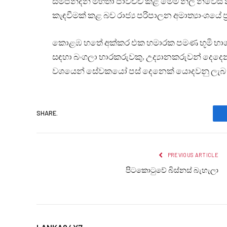
සම්පන්දන් මහතා පාවිච්චි කළ මෙම නිල නිවෙස 
කැඳවීමක් කළ බව රාජ්‍ය පරිපාලන අමාත්‍යාංශයේ ප
කොළඹ හතේ අක්කර එක හමාරක පමණ භූමි භාගයක
සඳහා බංගලා භාරකරුවකු, උද්‍යානකරුවන් දෙදෙ
වශයෙන් සේවකයෝ පස් දෙනෙක් යොදවනු ලැබ සි
SHARE.
PREVIOUS ARTICLE
පිටකොටුවේ බිස්නස් බැහැලා