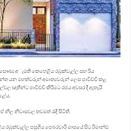
ු සෞඛ්‍ය අැමති කෙහෙළිය රඹුක්වැල්ල සහ රිය
ිශාන්ත යන මහත්වරුන් අමාත්‍යවරුන් ලෙස පාවිච්චි කළ
ල ඥාතීන්ට පාවිච්චි කිරීමට රජය අවසර දී ඇතැයි
කළේය.
ිල නිවාසවල තවමත් රැඳී සිටිති.
ඹුක්වැල්ල පසුගිය පෙබරවාරි මාසයේ සිට රිමාන්ඩ්