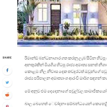
රිමාන්ඩ් බන්ධනාගාර ගත කරනු ලැබ සිටින හිටප
SHARE
අනතුරකින් මියගිය හිටපු රාජ්‍ය අමාත්‍ය සනත් න
කොළඹ නිල නිවාස දෙක තවදුරටත් ඔවුන්ගේ පවුල්ව
රාජ්‍ය පරිපාලන අමාත්‍යාංශ ආරංචි මාර්ග සඳහන් 
මේ අනුව එම දෙදෙනාගේ පවුල්වල සාමාජිකයෝ ඒ න
බාල බෙහෙත් ෙචා්දනා සම්බන්ධයෙන් කෙහෙළිය ර