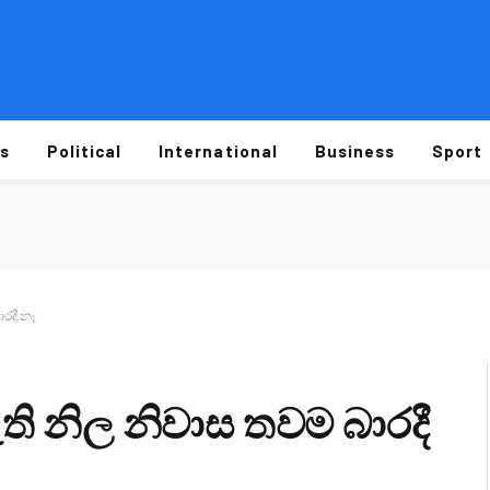
s
Political
International
Business
Sport
රදී නෑ
ි නිල නිවාස තවම බාරදී