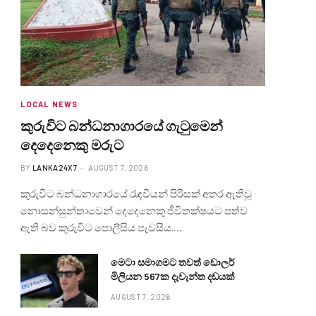
LOCAL NEWS
කුරුවිට බන්ධනාගාරයේ ගැටුමෙන්
දෙදෙනෙකු මරුට
BY
LANKA24X7
AUGUST 7, 2026
කුරුවිට බන්ධනාගාරයේ රැඳවියන් පිරිසක් අතර ඇතිවූ
නොසන්සුන්තාවෙන් දෙදෙනෙකු ජීවිතක්ෂයට පත්ව
ඇති බව කුරුවිට පොලීසිය පැවසීය.…
මෙටා සමාගමට තවත් ඩොලර්
මිලියන 567ක දැවැන්ත දඩයක්
AUGUST 7, 2026