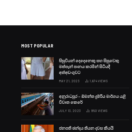
MOST POPULAR
සිසුවියන් දෙදෙනෙකු සහ සිසුවෙකු
මත්පැන් පානය කරමින් සිටියදී
අත්අඩංගුවට
MAY 21, 2023
1,674
VIEWS
අනුරාධපුර – ඕමන්ත දුම්රිය මාර්ගය යළි
විවෘත කෙරේ
JULY 13, 2023
950
VIEWS
ජනපති ඡන්දය තියන දවස කියයි