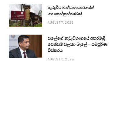
කුරුවිට බන්ධනාගාරයේත්
නොසන්සුන්තාවක්
AUGUST 7, 2026
සලේගේ නඩු විභාගයේ අතරමැදි
පෙත්සම් සලකා බැලේ – සම්පූර්ණ
විස්තරය
AUGUST 6, 2026