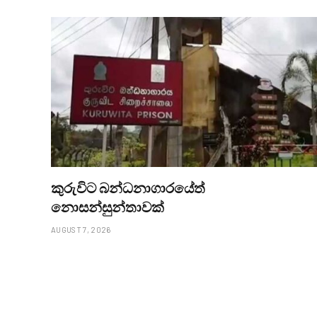
කුරුවිට බන්ධනාගාරයේත්
නොසන්සුන්තාවක්
AUGUST 7, 2026