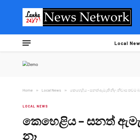
Local New
Home
»
Local News
»
කෙහෙළිය – සනත් ඇමැති නිල නිවාස තවම බා
LOCAL NEWS
කෙහෙළිය – සනත් ඇමැත
නෑ