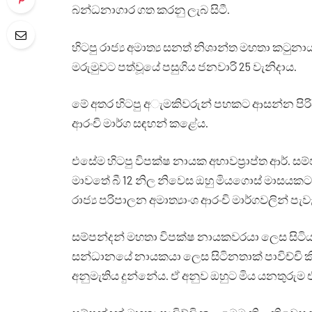
බන්ධනාගාර ගත කරනු ලැබ සිටී.
හිටපු රාජ්‍ය අමාත්‍ය සනත් නිශාන්ත මහතා කටුනා
මරුමුවට පත්වූයේ පසුගිය ජනවාරි 25 වැනිදාය.
මේ අතර හිටපු අැමකිවරුන් පහකට ආසන්න පිරිසක
ආරංචි මාර්ග සඳහන් කළේය.
එසේම හිටපු විපක්ෂ නායක අභාවප්‍රාප්ත ආර්.
මාවතේ බී 12 නිල නිවෙස ඔහු මියගොස් මාසයකට 
රාජ්‍ය පරිපාලන අමාත්‍යාංශ ආරංචි මාර්ගවලින් පැ
සම්පන්දන් මහතා විපක්ෂ නායකවරයා ලෙස සිටියදී ඔ
සන්ධානයේ නායකයා ලෙස සිටිනතාක් පාවිච්චි ක
අනුමැතිය දුන්නේය. ඒ අනුව ඔහුට මිය යනතුරුම