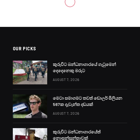
OUR PICKS
කුරුවිට බන්ධනාගාරයේ ගැටුමෙන්
දෙදෙනෙකු මරුට
AUGUST 7, 2026
මෙටා සමාගමට තවත් ඩොලර් මිලියන
567ක දැවැන්ත දඩයක්
AUGUST 7, 2026
කුරුවිට බන්ධනාගාරයේත්
නොසන්සුන්තාවක්