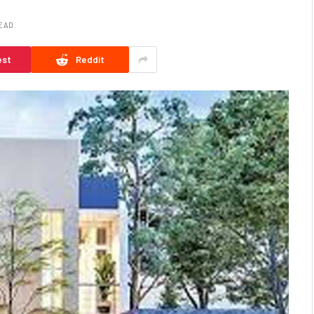
READ
est
Reddit