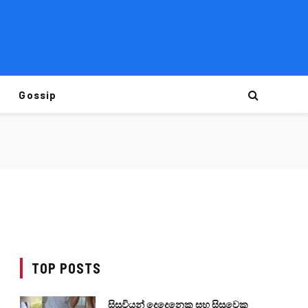
Gossip
TOP POSTS
සිසුවියන් දෙදෙනෙකු සහ සිසුවෙකු