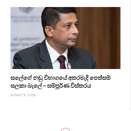
සලේගේ නඩු විභාගයේ අතරමැදි පෙත්සම්
සලකා බැලේ – සම්පූර්ණ විස්තරය
AUGUST 6, 2026