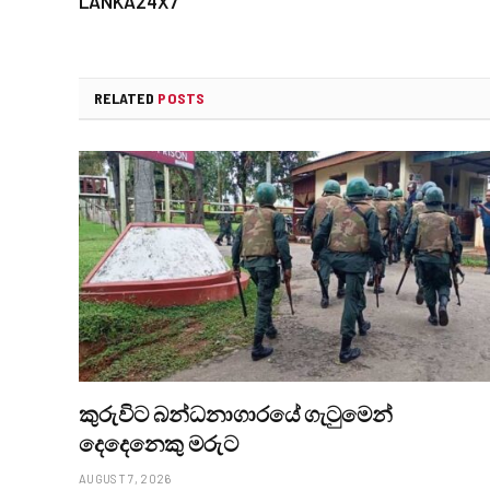
LANKA24X7
RELATED
POSTS
කුරුවිට බන්ධනාගාරයේ ගැටුමෙන්
දෙදෙනෙකු මරුට
AUGUST 7, 2026