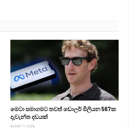
මෙටා සමාගමට තවත් ඩොලර් මිලියන 567ක
දැවැන්ත දඩයක්
AUGUST 7, 2026