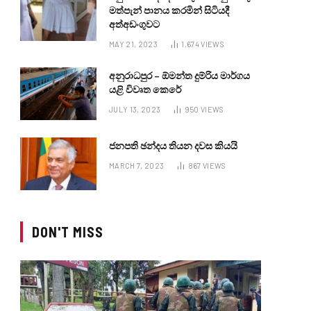
මත්පැන් පානය කරමින් සිටියදී
අත්අඩංගුවට
MAY 21, 2023
1,674
VIEWS
අනුරාධපුර – ඕමන්ත දුම්රිය මාර්ගය
යළි විවෘත කෙරේ
JULY 13, 2023
950
VIEWS
ජනපති ඡන්දය තියන දවස කියයි
MARCH 7, 2023
867
VIEWS
DON'T MISS