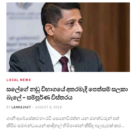
LOCAL NEWS
සලේගේ නඩු විභාගයේ අතරමැදි පෙත්සම් සලකා
බැලේ – සම්පූර්ණ විස්තරය
BY
LANKA24X7
AUGUST 6, 2026
ශානි අබේසේකර හා රවී සෙනෙවිරත්න යන මහත්වරුන් පත්
කිරීම සම්බන්ධයෙන් කාදිනල් හිමිපාණන් කිසිදු බලපෑමක් කර…