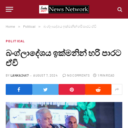
Home
»
Political
»
බංග්ලාදේශය ඉක්මනින් හරි පාරට ඒවි
POLITICAL
බංග්ලාදේශය ඉක්මනින් හරි පාරට
ඒවි
BY
LANKA24X7
AUGUST 7, 2024
NO COMMENTS
1 MIN READ