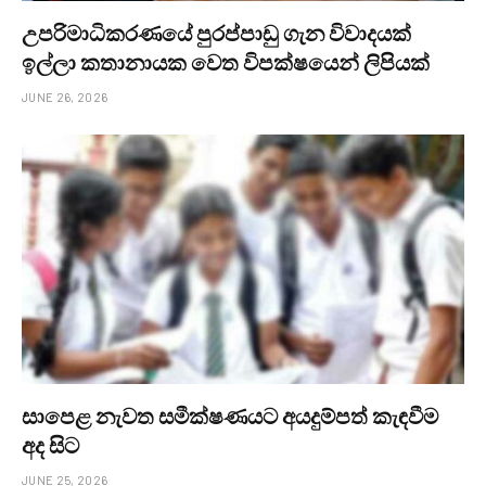
උපරිමාධිකරණයේ පුරප්පාඩු ගැන විවාදයක්
ඉල්ලා කතානායක වෙත විපක්ෂයෙන් ලිපියක්
JUNE 26, 2026
සාපෙළ නැවත සමීක්ෂණයට අයදුම්පත් කැඳවීම
අද සිට
JUNE 25, 2026