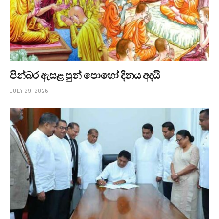
පින්බර ඇසළ පුන් පොහෝ දිනය අදයි
JULY 29, 2026