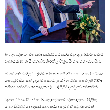
බංගලාදේශ නැවත යථා තත්ත්වයට පත්වෙනු ඇති බවට තමාට
සැකයක් නැතැයි ජනාධිපති රනිල් වික්‍රමසිංහ මහතා පැවසීය.
ජනාධිපති රනිල් වික්‍රමසිංහ මහතා මේ බව සඳහන් කර සිටියේ
කොළඹ සිනමන් ග්‍රෑන්ඩ් හෝටලයේ දී ආරම්භ කෙරුණු 2024
පරිසර, සමාජීය හා පාලනය (ESG) පිළිබඳ සමුළුව අමතමිනි.
“අපගේ මිත්‍ර රටක් වන බංගලාදේශයේ දේශපාලනය පිළිබඳ
කතා කිරීමට මා අදහස් නොකරන නමුත් ඒ පිළිබඳ යමක්