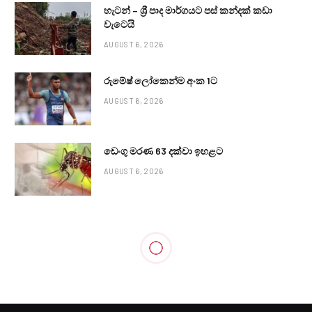
හැටන් – ශ්‍රී පාද මාර්ගයට පස් කන්දක් කඩා
වැටෙයි
AUGUST 6, 2026
රුමේෂ් ලෝකෙන්ම අංක 1ට
AUGUST 6, 2026
ඩෙංගු මරණ 63 දක්වා ඉහළට
AUGUST 6, 2026
LOCAL NEWS
ගම්පහ ද්විත්ව වෙඩි තැබීමක්