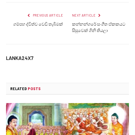
PREVIOUS ARTICLE
NEXT ARTICLE
ගම්පහ ද්විත්ව වෙඩි තැබීමක්
කන්නන්ගරේ සංගීත ඒකකයට
සිසුවෙක් ගිනි තියලා
LANKA24X7
RELATED
POSTS