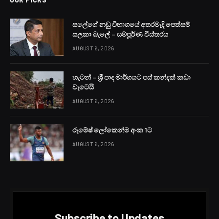
අද රාත්‍රී කාලයේ සිදු වූ වෙඩි තැබීම් දෙකකින් දෙදෙනකු තුවාල
ලබා ඇතැයි පොලිසිය කියයි.
තම්මිට යතුරු පැදියකින් ගමන් කරමින් සිටි පුද්ගලයකුට යතුරු
පැදියකින් පැමිණි නාදුනන පුද්ගලයන් දෙදෙනකු වෙඩි තබා
පලාගොස් ඇති බව ගම්පහ මූලස්ථාන පොලිසිය සඳහන් කරයි.
වෙඩි තැබීමෙන් එම පුද්ගලයාගේ අතකට වෙඩි වැදී ඇති අතර
ප්‍රතිකාර සඳහා ගම්පහ දිස්ත්‍රික් මහ රෝහලට ඇතුලත් කොට
ඇත.
තුවාලකරු උඩුගම්පොල ප්‍රදේශයේ පදිංචි 29 හැවිරිදි
පුද්ගලයෙකි.
මේ අතර ජාඇල මාකේවිට ප්‍රදේශයේ දී තවත් වෙඩි තැබීමක්
සිදුව ඇතැයි පොලිසිය කියයි. ජාඇල පොලිසිය වැඩිදුර
පරීක්ෂණ පවත්වයි.