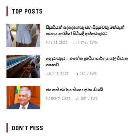
TOP POSTS
සිසුවියන් දෙදෙනෙකු සහ සිසුවෙකු මත්පැන්
පානය කරමින් සිටියදී අත්අඩංගුවට
MAY 21, 2023
1,674
VIEWS
අනුරාධපුර – ඕමන්ත දුම්රිය මාර්ගය යළි විවෘත
කෙරේ
JULY 13, 2023
950
VIEWS
ජනපති ඡන්දය තියන දවස කියයි
MARCH 7, 2023
867
VIEWS
DON'T MISS