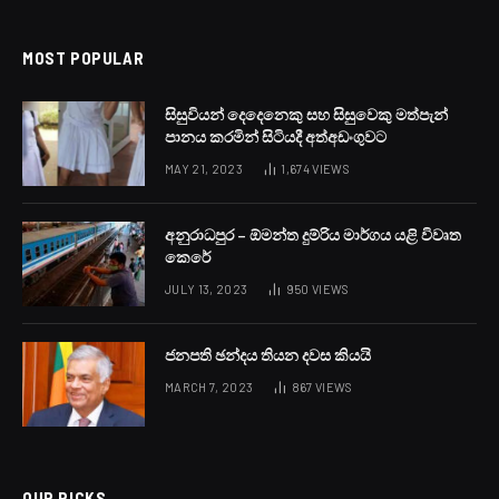
BY
LANKA24X7
AUGUST 7, 2024
NO COMMENTS
1 MIN READ
ගම්පහ තම්මිට ප්‍රදේශයේ දී සහ ජාඇල මාකේවිට ප්‍රදේශවල දී