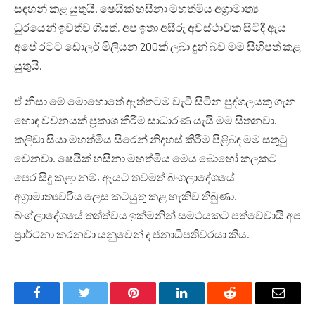
සඳහන් කළ යුතුයි. ෂෙයික් හසීනා මහත්මිය අග්‍රාමාත්‍ය
ධුරයෙන් ඉවත්ව ගියත්, අප ඉතා අසීරු අවස්ථාවක සිටිදී ඇය
අපේ රටට ඩොලර් මිලියන 200ක් ලබා දුන් බව මම සිහිපත් කළ
යුතුයි.
ඒ නිසා මේ මොහොතේ ඇත්තටම වැටී සිටින පුද්ගලයකු ගැන
හොඳ වචනයක් ප්‍රකාශ කිරීම සාධාරණ යැයි මම සිතනවා.
කලීඩා සියා මහත්මිය සිරෙන් නිදහස් කිරීම පිළිබඳ මම සතුටු
වෙනවා. ෂෙයික් හසීනා මහත්මිය මෙය බොහෝ කලකට
පෙර සිදු කළා නම්, ඇයට තවමත් බංගලාදේශයේ
අග්‍රාමාත්‍යවරිය ලෙස කටයුතු කළ හැකිව තිබුණා.
බංග්ලාදේශයේ තත්ත්වය ඉක්මනින් සමථයකට පත්වේවායි අප
ප්‍රාර්ථනා කරනවා යනුවෙන් ද ජනාධිපතිවරයා කීය.
Facebook
Twitter
Pinterest
LinkedIn
Reddit
Email