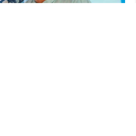
් නොමැති වුවත් ජනාධිපතිගේ සුඛවිහරණය සඳහා
ක්ෂ නායක සජිත් ප්‍රේමදාස මහතා පැවසීය.
ා, ධීවරයා රජ කරවන වැඩපිළිවෙලක් සමගි ජන බලවේග
යකවරයා සඳහන් කළේය. රටේ ජනාධිපතිවරයා රට
 7 හෝටල් මන්දිරවල සුපිරි ජීවිත ගත කරමින් පොඩි
 කටයුතු කරමින් සිටින බවද ප්‍රේමදාස මහතා