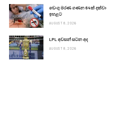
ඩෙංගු මරණ ගණන 64ක් දක්වා
ඉහළට
AUGUST 8, 2026
LPL අවසන් සටන අද
AUGUST 8, 2026