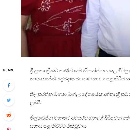
ශ්‍රී ලංකා ක්‍රිකට් කණ්ඩායම නියෝජනය කළ හිටපු
SHARE
නායක සජිත් ප්‍රේමදාස මහතාට සහාය පළ කිරීම 
තිලකරත්න මහතා බංග්ලාදේශයේ කාන්තා ක්‍රිකට්
ලබයි.
තිලකරත්න මහාතට අමතරව ඔහුගේ බිරිඳ වන අප
සහාය පළ කිරීමට එක්වූවාය.