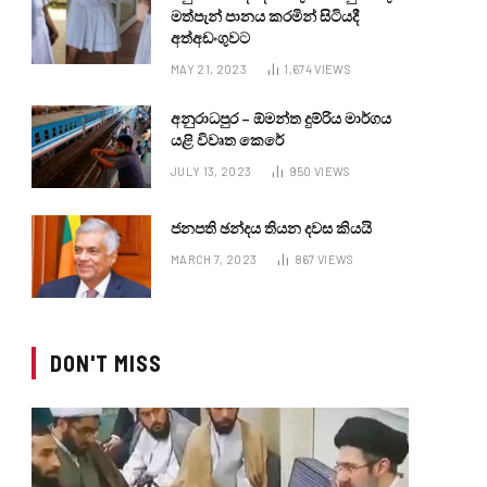
මත්පැන් පානය කරමින් සිටියදී
අත්අඩංගුවට
MAY 21, 2023
1,674
VIEWS
අනුරාධපුර – ඕමන්ත දුම්රිය මාර්ගය
යළි විවෘත කෙරේ
JULY 13, 2023
950
VIEWS
ජනපති ඡන්දය තියන දවස කියයි
MARCH 7, 2023
867
VIEWS
DON'T MISS