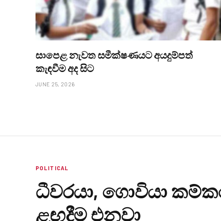
සාපෙළ නැවත සමීක්ෂණයට අයදුම්පත්
කැඳවීම අද සිට
JUNE 25, 2026
POLITICAL
ධීවරයා, ගොවියා කම්
ළඟදීම එනවා