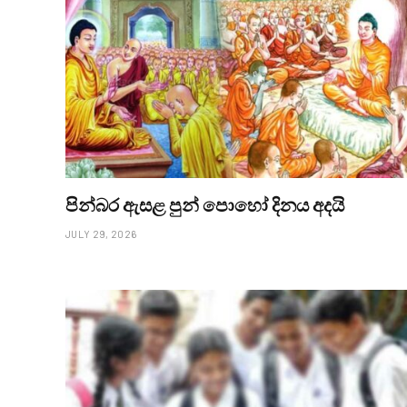
පින්බර ඇසළ පුන් පොහෝ දිනය අදයි
JULY 29, 2026