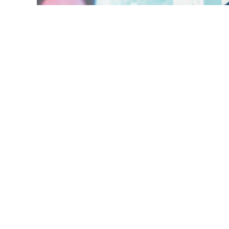
ගොවියාට පොහොර සහනාධාර දෙන්න රජයට මුදල
කෝටි ගණන් මුදල් වෙන් කිරීමට මුදල් ඇතැයි විප
මෙම සංස්කෘතිය වෙනස් කර ගොවියා, කම්කරුව
රජයක් තුළ ක්‍රියාත්මක කරන බවද විපක්ෂ නා
වෙනුවෙන් වැඩිම කැපකිරීමක් කළ යුතු වුවත් තරු
මිනිසාගේ දුක කදුල වේදනාව නොතේරෙන ලෙස ඔහු
කීවේය.