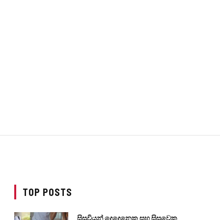
TOP POSTS
සිසුවියන් දෙදෙනෙකු සහ සිසුවෙකු