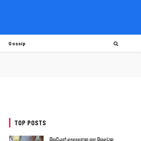
Gossip
TOP POSTS
සිසුවියන් දෙදෙනෙකු සහ සිසුවෙකු