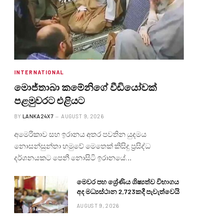
INTERNATIONAL
මොජ්තාබා කමේනිගේ වීඩියෝවක්
පළමුවරට එළියට
BY
LANKA24X7
AUGUST 9, 2026
අමෙරිකාව සහ ඉරානය අතර පවතින යුදමය
නොසන්සුන්තා හමුවේ මෙතෙක් කිසිදු ප්‍රසිද්ධ
දර්ශනයකට පෙනී නොසිටි ඉරානයේ…
මෙවර පහ ශ්‍රේණිය ශිෂ්‍යත්ව විභාගය
අද මධ්‍යස්ථාන 2,723කදී පැවැත්වෙයි
AUGUST 9, 2026