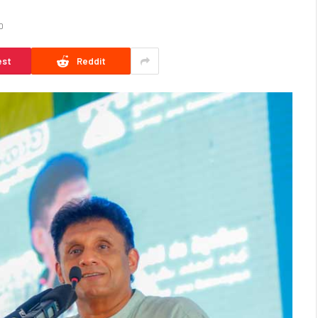
D
est
Reddit