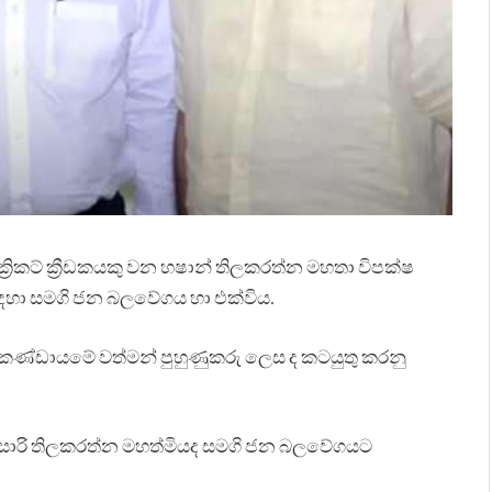
 ක්‍රිකට් ක්‍රීඩකයකු වන හෂාන් තිලකරත්න මහතා විපක්ෂ
සඳහා සමගි ජන බලවේගය හා එක්විය.
 කණ්ඩායමේ වත්මන් පුහුණුකරු ලෙස ද කටයුතු කරනු
්සාරි තිලකරත්න මහත්මියද සමගි ජන බලවේගයට