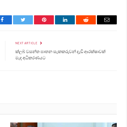
Facebook
Twitter
Pinterest
LinkedIn
Reddit
Email
NEXT ARTICLE
ක්ලබ් වසන්ත ඝාතන සැකකරුවන් දැඩි ආරක්ෂාවක්
මැද අධිකරණයට