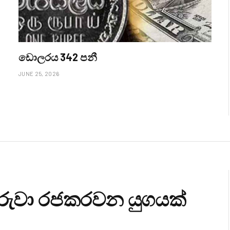
ඩොලරය 342 පනී
JUNE 25, 2026
කරුවා රජකරවන යුගයක්