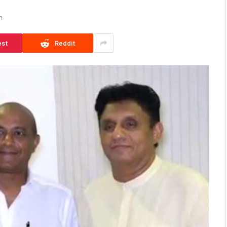
D
est
Reddit