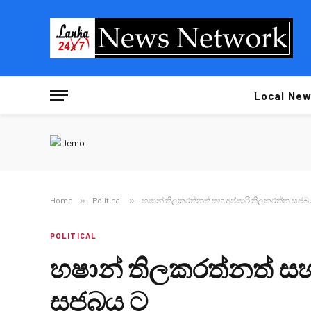
Local New
Home
»
Political
»
හෂාන් තිලකරත්නත් සහ අප්සාරි තිලකරත්න සජබ
POLITICAL
හෂාන් තිලකරත්නත් සහ
සජබය ට