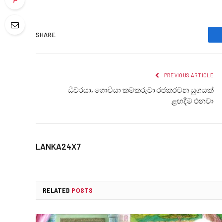
SHARE.
PREVIOUS ARTICLE
ධීවරයා, ගොවියා කම්කරුවා රජකරවන යුගයක්
ළඟදීම එනවා
LANKA24X7
RELATED
POSTS