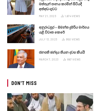
මත්පැන් පානය කරමින් සිටියදී
අත්අඩංගුවට
MAY 21, 2023
1,674
VIEWS
අනුරාධපුර – ඕමන්ත දුම්රිය මාර්ගය
යළි විවෘත කෙරේ
JULY 13, 2023
950
VIEWS
ජනපති ඡන්දය තියන දවස කියයි
MARCH 7, 2023
867
VIEWS
DON'T MISS