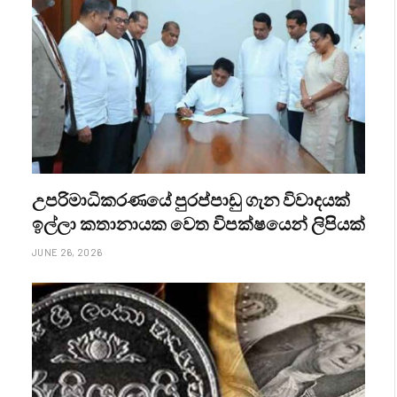
උපරිමාධිකරණයේ පුරප්පාඩු ගැන විවාදයක්
ඉල්ලා කතානායක වෙත විපක්ෂයෙන් ලිපියක්
JUNE 26, 2026