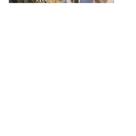
INTERNATIONAL
මොජ්තාබා කමේනිගේ වීඩියෝවක්
පළමුවරට එළියට
BY
LANKA24X7
AUGUST 9, 2026
අමෙරිකාව සහ ඉරානය අතර පවතින යුදමය
නොසන්සුන්තා හමුවේ මෙතෙක් කිසිදු ප්‍රසිද්ධ
දර්ශනයකට පෙනී නොසිටි ඉරානයේ…
මෙවර පහ ශ්‍රේණිය ශිෂ්‍යත්ව විභාගය
අද මධ්‍යස්ථාන 2,723කදී පැවැත්වෙයි
AUGUST 9, 2026