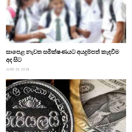
සාපෙළ නැවත සමීක්ෂණයට අයදුම්පත් කැඳවීම
අද සිට
JUNE 25, 2026