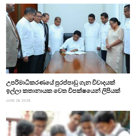
උපරිමාධිකරණයේ පුරප්පාඩු ගැන විවාදයක්
ඉල්ලා කතානායක වෙත විපක්ෂයෙන් ලිපියක්
JUNE 26, 2026