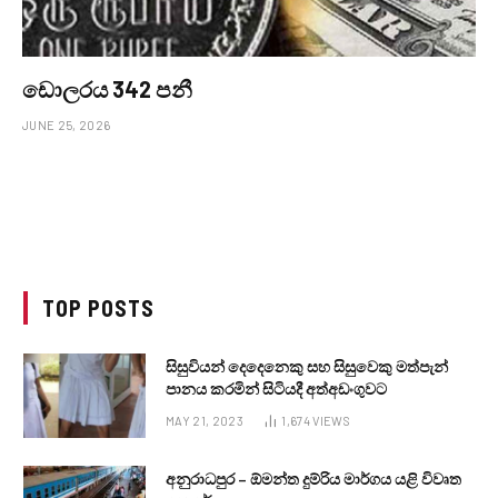
ඩොලරය 342 පනී
JUNE 25, 2026
TOP POSTS
සිසුවියන් දෙදෙනෙකු සහ සිසුවෙකු මත්පැන්
පානය කරමින් සිටියදී අත්අඩංගුවට
MAY 21, 2023
1,674
VIEWS
අනුරාධපුර – ඕමන්ත දුම්රිය මාර්ගය යළි විවෘත