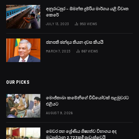
අද (04) දිනයේ බස්නාහිර සහ සබරගමුව පළාත්වලත්
මහනුවර, නුවරඑළිය, ගාල්ල සහ මාතර දිස්ත්‍රික්කවලත් විටින්
විට වැසි ඇතිවිය හැකි බව කාලගුණවිද්‍යා දෙපාර්තමේන්තුව
පවසයි.
එම දෙපාර්තමේන්තුව සඳහන් සඳහන් කළේ, වයඹ පළාතේ
වැසි වාර කිහිපයක් ඇතිවිය හැකි බවය.