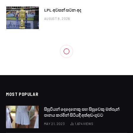
LPL අවසන් සටන අද
AUGUST 8, 2026
LOCAL NEWS
අදත් ප්‍රදේශ කිහිපයකට වැසි
BY
LANKA24X7
AUGUST 4, 2024
NO COMMENTS
1 MIN READ