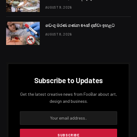
දිවයිනේ සෙසු ප්‍රදේශවල සවස් කාලයේ හෝ රාත්‍රී කාලයේදී
තැනින්තැන වැසි හෝ ගිගුරුම් සහිත වැසි ඇතිවිය හැකි අතර
ඇතැම් ප්‍රදේශවලට මි.මී. 50ට වැඩි තරමක තද වැසි ඇතිවිය
හැකි බව කාලගුණවිද්‍යා දෙපාර්තමේන්තුව නිවේදනය කරයි.
ගිගුරුම් සහිත වැසි සමග ඇතිවිය හැකි තාවකාලික තද
සුළංවලින් සහ අකුණු මඟින් සිදුවන අනතුරු අවම කර ගැනීමට
අවශ්‍ය පියවර ගන්නා ලෙස කාලගුණවිද්‍යා දෙපාර්තමේන්තුව
ජනතාවගෙන් ඉල්ලා සිටී.
Facebook
Twitter
Pinterest
LinkedIn
Reddit
Email
PREVIOUS ARTICLE
NEXT ARTICLE
වනිඳු හසරංගට ඉතිරි තරග අහිමි
පොහොට්ටුවේ දිස්ත්‍රික්