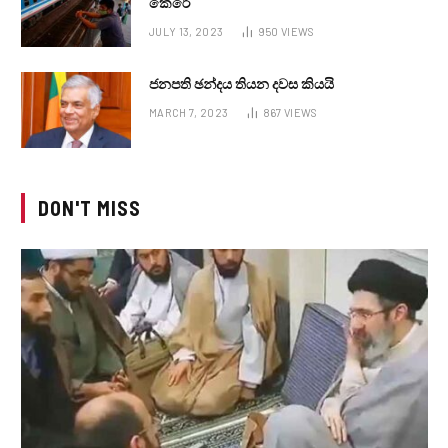
කෙරේ
JULY 13, 2023
950
VIEWS
ජනපති ඡන්දය තියන දවස කියයි
MARCH 7, 2023
867
VIEWS
DON'T MISS