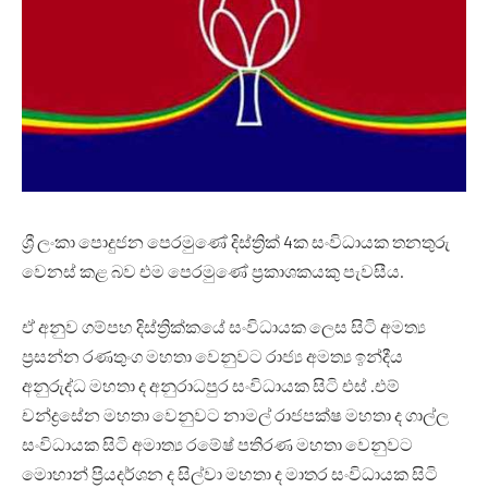
ශ්‍රී ලංකා පොදුජන පෙරමුණේ දිස්ත්‍රික් 4ක සංවිධායක තනතුරු
වෙනස් කළ බව එම පෙරමුණේ ප්‍රකාශකයකු පැවසීය.
ඒ අනුව ගම්පහ දිස්ත්‍රික්කයේ සංවිධායක ලෙස සිටි අමත්‍ය
ප්‍රසන්න රණතුංග මහතා වෙනුවට රාජ්‍ය අමත්‍ය ඉන්දීය
අනුරුද්ධ මහතා ද අනුරාධපුර සංවිධායක සිටි එස් .එම්
චන්ද්‍රසේන මහතා වෙනුවට නාමල් රාජපක්ෂ මහතා ද ගාල්ල
සංවිධායක සිටි අමාත්‍ය රමේෂ් පතිරණ මහතා වෙනුවට
මොහාන් ප්‍රියදර්ශන ද සිල්වා මහතා ද මාතර සංවිධායක සිටි