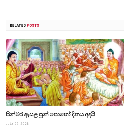
RELATED
POSTS
පින්බර ඇසළ පුන් පොහෝ දිනය අදයි
JULY 29, 2026