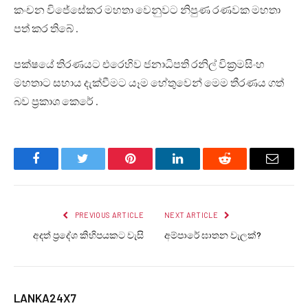
කංචන විජේසේකර මහතා වෙනුවට නිපුණ රණවක මහතා
පත් කර තිබේ .
පක්ෂයේ තිරණයට එරෙහිව ජනාධිපති රනිල් වික්‍රමසිංහ
මහතාට සහාය දැක්වීමට යෑම හේතුවෙන් මෙම තීරණය ගත්
බව ප්‍රකාශ කෙරේ .
Facebook
Twitter
Pinterest
LinkedIn
Reddit
Email
PREVIOUS ARTICLE
NEXT ARTICLE
අදත් ප්‍රදේශ කිහිපයකට වැසි
අම්පාරේ ඝාතන වැලක්?
LANKA24X7