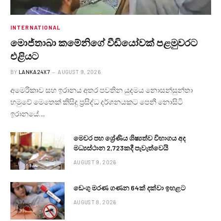
INTERNATIONAL
මොජ්තාබා කමේනිගේ වීඩියෝවක් පළමුවරට
එළියට
BY
LANKA24X7
AUGUST 9, 2026
අමෙරිකාව සහ ඉරානය අතර පවතින යුදමය නොසන්සුන්තා
හමුවේ මෙතෙක් කිසිදු ප්‍රසිද්ධ දර්ශනයකට පෙනී නොසිටි
ඉරානයේ…
මෙවර පහ ශ්‍රේණිය ශිෂ්‍යත්ව විභාගය අද
මධ්‍යස්ථාන 2,723කදී පැවැත්වෙයි
AUGUST 9, 2026
ඩෙංගු මරණ ගණන 64ක් දක්වා ඉහළට
AUGUST 8, 2026