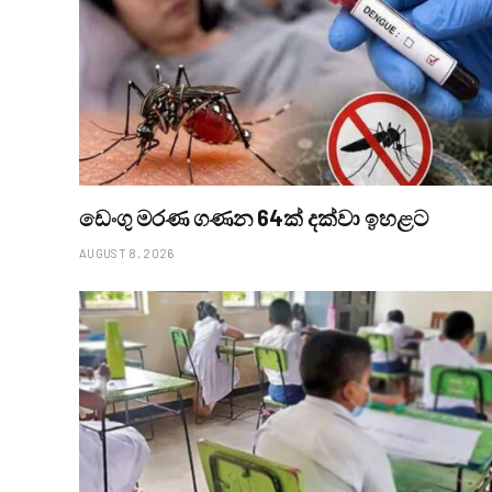
ඩෙංගු මරණ ගණන 64ක් දක්වා ඉහළට
AUGUST 8, 2026