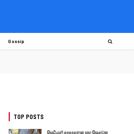
Gossip
TOP POSTS
සිසුවියන් දෙදෙනෙකු සහ සිසුවෙකු