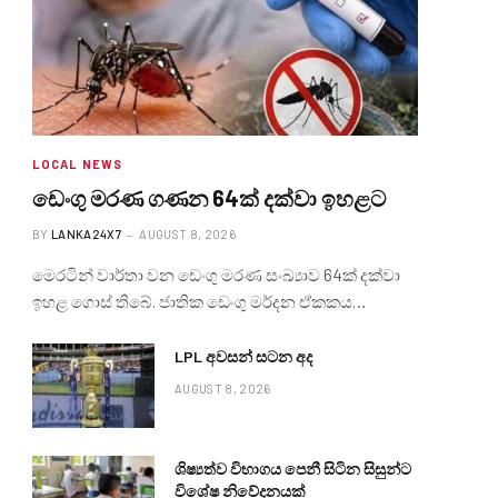
LOCAL NEWS
ඩෙංගු මරණ ගණන 64ක් දක්වා ඉහළට
BY
LANKA24X7
AUGUST 8, 2026
මෙරටින් වාර්තා වන ඩෙංගු මරණ සංඛ්‍යාව 64ක් දක්වා
ඉහළ ගොස් තිබේ. ජාතික ඩෙංගු මර්දන ඒකකය…
LPL අවසන් සටන අද
AUGUST 8, 2026
ශිෂ්‍යත්ව විභාගය පෙනී සිටින සිසුන්ට
විශේෂ නිවේදනයක්