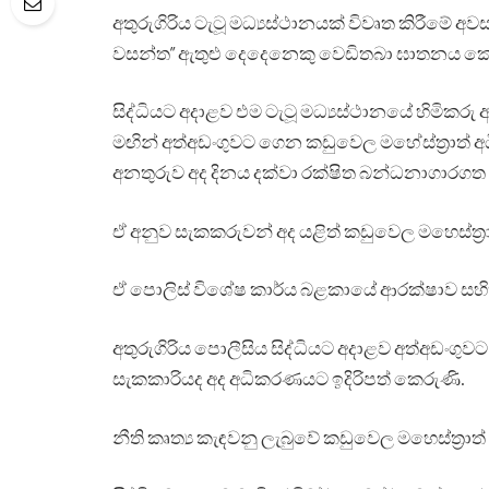
අතුරුගිරිය ටැටූ මධ්‍යස්ථානයක් විවෘත කිරීමේ අව
වසන්ත” ඇතුළු දෙදෙනෙකු වෙඩිතබා ඝාතනය කෙර
සිද්ධියට අදාළව එම ටැටූ මධ්‍යස්ථානයේ හිමිකරු
මඟින් අත්අඩංගුවට ගෙන කඩුවෙල මහේස්ත්‍රාත් අධ
අනතුරුව අද දිනය දක්වා රක්ෂිත බන්ධනාගාරගත
ඒ අනුව සැකකරුවන් අද යළිත් කඩුවෙල මහෙස්ත්‍ර
ඒ පොලිස් විශේෂ කාර්ය බළකායේ ආරක්ෂාව සහ
අතුරුගිරිය පොලීසිය සිද්ධියට අදාළව අත්අඩංගුවට
සැකකාරියද අද අධිකරණයට ඉදිරිපත් කෙරුණි.
නීති කෘත්‍ය කැඳවනු ලැබුවේ කඩුවෙල මහෙස්ත්‍රාත