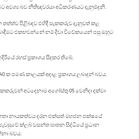
රීමට අවශ්‍ය බව නීතිඥවරයා අධිකරණයට දැනුම්දුනි.
න තත්ත්ව පිළිබඳව එහිදී සැකකරුව දැනුවත් කළ
ය ලබාදීමට එකඟවන්නේ නම් දිවා විවේකයෙන් පසු ඔහුට
ිරියේ රහස් ප්‍රකාශය සිදුකර තිබේ.
40 ක පමණ කාලයක් අදාළ ප්‍රකාශය ලබාදුන් බවය.
සැකකරුවන් අටදෙනාම අගෝස්තු 05 වෙනිදා දක්වා
 මහතා නායකත්වය දරන එක්සත් මහජන පක්ෂයේ
ේ පැවසුවේ ක්ලබ් වසන්ත ඝාතන සිද්ධියේ ප්‍රධාන
්නා බවය.