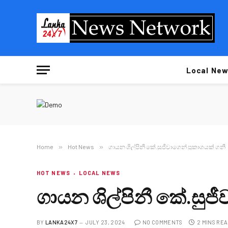
Local New
Home
»
Hot News
»
ගායන ශිල්පිනී කේ.සුජීවාගෙන් ප්‍රකාශයක් ගනී
HOT NEWS
LOCAL NEWS
ගායන ශිල්පිනී කේ.සුජී
BY
LANKA24X7
JULY 23, 2024
NO COMMENTS
2 MINS RE