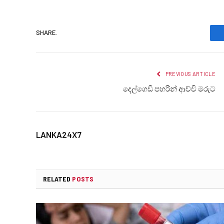
SHARE.
PREVIOUS ARTICLE
දෙල්ගෙඩි පහරින් ආච්චි මරුට
LANKA24X7
RELATED
POSTS