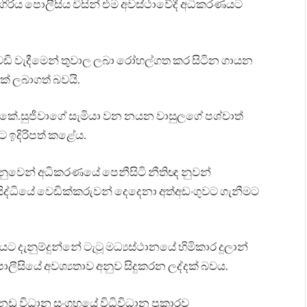
ුරුගිරිය පොලීසිය විසින් එම අවස්ථාවේදී අධිකරණයට
 වැදීමෙන් තුවාල ලබා රෝහල්ගත කර සිටින ගායන
යක් ලබාගත් බවයි.
ී කේ.සුජීවාගේ සැමියා වන නයන වාසුලගේ පශ්චාත්
 ඉදිරිපත් කළේය.
වෙනුවෙන් අධිකරණයේ පෙනීසිටි නීතිඥ නුවන්
ද්ධියේ වෙඩික්කරුවන් දෙදෙනා අත්අඩංගුවට ගැනීමට
 දැනුම්දුන්නේ ටැටූ මධ්‍යස්ථානයේ හිමිකාර දුලාන්
පොලීසියේ අවශ්‍යතාව අනුව සිදුකරන ලද්දක් බවය.
ු විධාන සංග්‍රහයේ විධිවිධාන ප්‍රකාරව