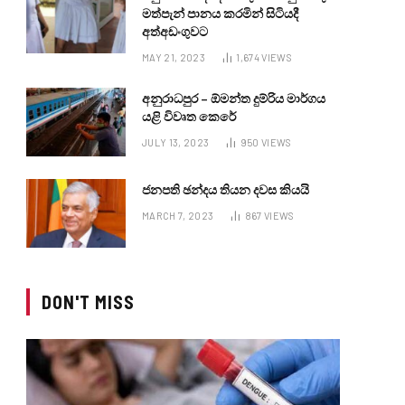
මත්පැන් පානය කරමින් සිටියදී
අත්අඩංගුවට
MAY 21, 2023
1,674
VIEWS
අනුරාධපුර – ඕමන්ත දුම්රිය මාර්ගය
යළි විවෘත කෙරේ
JULY 13, 2023
950
VIEWS
ජනපති ඡන්දය තියන දවස කියයි
MARCH 7, 2023
867
VIEWS
DON'T MISS