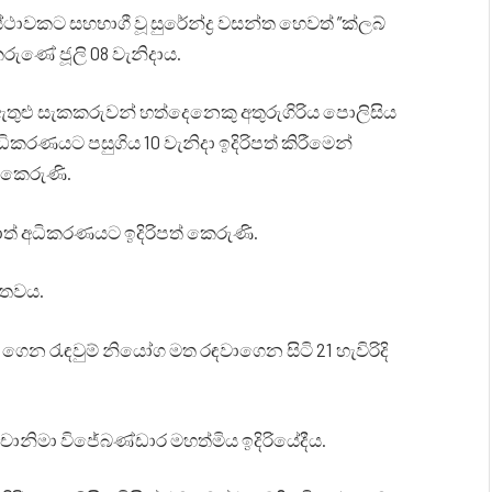
ස්ථාවකට සහභාගී වූ සුරේන්ද්‍ර වසන්ත හෙවත් ”ක්ලබ්
ුණේ ජූලි 08 වැනිදාය.
 ඇතුළු සැකකරුවන් හත්දෙනෙකු අතුරුගිරිය පොලිසිය
ිකරණයට පසුගිය 10 වැනිදා ඉදිරිපත් කිරීමෙන්
 කෙරුණි.
ාත් අධිකරණයට ඉදිරිපත් කෙරුණි.
ිතවය.
 ගෙන රැඳවුම් නියෝග මත රඳවාගෙන සිටි 21 හැවිරිදි
් චානිමා විජේබණ්ඩාර මහත්මිය ඉදිරියේදීය.