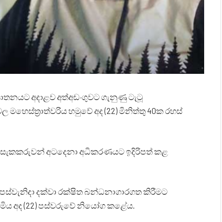
 ඝාතනයට අදාළව අත්අඩංගුවට ගැනුණු ටැටූ
මහෙස්ත්‍රාත්වරිය හමුවේ අද (22) මිනිත්තු 40ක රහස්
ුණු සැකකරුවන් අටදෙනා අධිකරණයට ඉදිරිපත් කළ
්වැනිදා දක්වා රක්ෂිත බන්ධනාගාරගත කිරීමට
්මිය අද (22) පස්වරුවේ නියෝග කළේය.