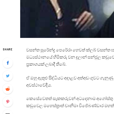
වසන්ත සුරේන්ද්‍ර පෙරේරා හෙවත් ක්ලබ් වසන්ත
SHARE
මධ්‍යස්ථානයේ හිමිකරු වන දුලාන් සන්ජුල කඩුවෙල 
ප්‍රකාශයක් ලබාදී තිබේ.
ඒ ඔහු ඇතුළු සිද්ධියට අදාළව අත්අඩංගුවට ගැන
අවස්ථාවේදීය.
කෙසේවෙතත් සැකකරුවන් අටදෙනාම අගෝස්තු පස
කඩුවෙල මහෙස්ත්‍රාත් චානිමා විජේබණ්ඩාර මහත