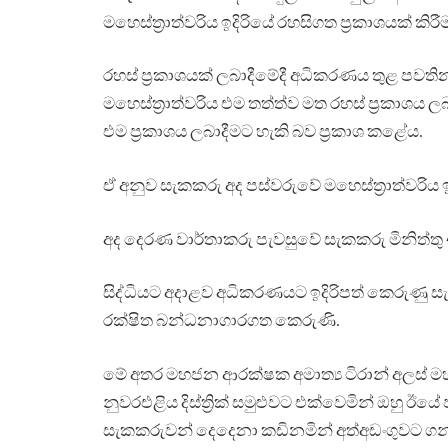
මහෙස්ත්‍රාත්වරිය ඉදිරියේ රහසිගත ප්‍රකාශයක් කි
රහස් ප්‍රකාශයක් ලබාදීමේදී අධිකරණය තුළ පවති
මහෙස්ත්‍රාත්වරිය එම තත්ත්ව මත රහස් ප්‍රකාශ
එම ප්‍රකාශය ලබාදීමට හැකි බව ප්‍රකාශ කළේය.
ඒ අනුව සැකකරු අද පස්වරුවේ මහෙස්ත්‍රාත්වරිය ඉද
අද දෙරණ වාර්තාකරු පැවසුවේ සැකකරු මිනිත්තු 
සිද්ධියට අදාළව අධිකරණයට ඉදිරිපත් කෙරුණු 
රක්ෂිත බන්ධනාගාරගත කෙරුණි.
මේ අතර මහජන ආරක්ෂක අමාත්‍ය ටිරාන් අලස්
නුවරඑළිය දිස්ත්‍රික් සමුළුවට එක්වෙමින් ඔහු ඊය
සැකකරුවන් දෙදෙනා කඩිනමින් අත්අඩංගුවට ගන