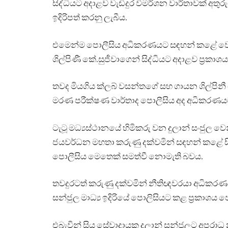
සිද්ධියට අදාළව වැඩිදුර විමර්ශන වාර්තාවක් අත
ඉදිරිපත් කරනු ලැබීය.
එමෙන්ම පොලීසිය අධිකරණයට සඳහන් කළේ වෙඩි
ශිල්පිණී කේ.සුජීවාගෙන් සිද්ධියට අදාළව ප්‍රකාශ
තවද මියගිය ක්ලබ් වසන්තගේ සහ ගායන ශිල්පින
මරණ පරීක්ෂණ වාර්තාද පොලීසිය අද අධිකරණයට
ටැටූ මධ්‍යස්ථානයේ හිමිකරු වන දුලාන් සංජුල 
ජයවර්ධන මහතා කරුණු දක්වමින් සඳහන් කළේ සි
පොලීසිය මෙතෙක් සමත්වී නොමැති බවය.
තවදුරටත් කරුණු දක්වමින් නීතිඥවරයා අධිකරණයට
සන්ජුල මාධ්‍ය ඉදිරියේ පොලිසියට කළ ප්‍රකාශය 
එබැවින් සිය සේවාදායක දුලාන් සන්ජුලට අපරාධ නඩ