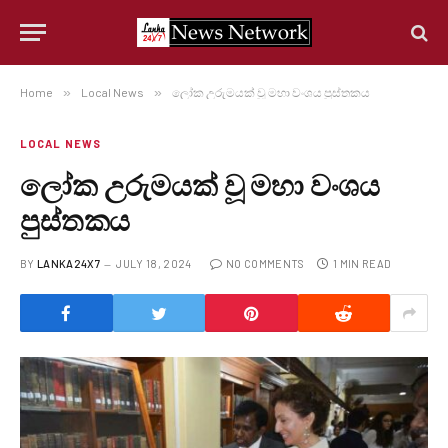
Home
»
Local News
»
ලෝක උරුමයක් වූ මහා වංශය පුස්තකය
LOCAL NEWS
ලෝක උරුමයක් වූ මහා වංශය
පුස්තකය
BY
LANKA24X7
JULY 18, 2024
NO COMMENTS
1 MIN READ