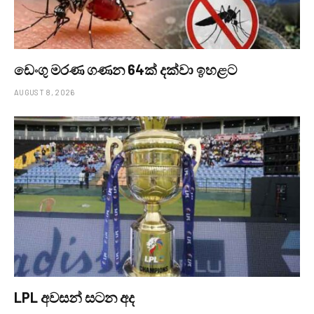
ඩෙංගු මරණ ගණන 64ක් දක්වා ඉහළට
AUGUST 8, 2026
LPL අවසන් සටන අද