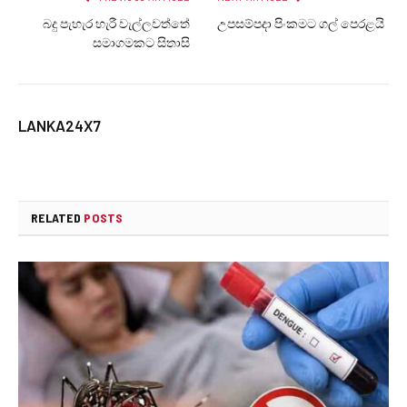
බදු පැහැර හැරී වැල්ලවත්තේ
උපසම්පදා පිංකමට ගල් පෙරළයි
සමාගමකට සිතාසි
LANKA24X7
RELATED
POSTS