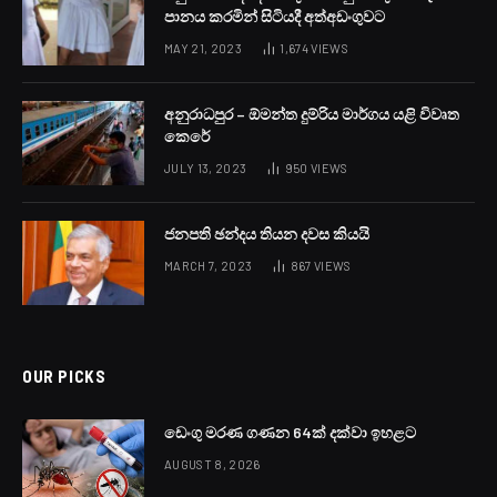
පානය කරමින් සිටියදී අත්අඩංගුවට
MAY 21, 2023
1,674
VIEWS
අනුරාධපුර – ඕමන්ත දුම්රිය මාර්ගය යළි විවෘත
කෙරේ
JULY 13, 2023
950
VIEWS
ජනපති ඡන්දය තියන දවස කියයි
MARCH 7, 2023
867
VIEWS
OUR PICKS
ඩෙංගු මරණ ගණන 64ක් දක්වා ඉහළට
AUGUST 8, 2026