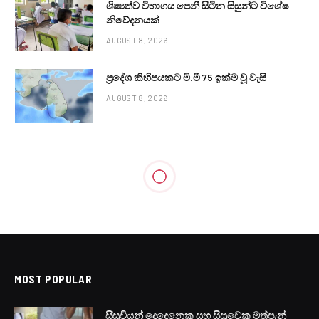
ශිෂ්‍යත්ව විභාගය පෙනී සිටින සිසුන්ට විශේෂ
නිවේදනයක්
AUGUST 8, 2026
ප්‍රදේශ කිහිපයකට මි.මී 75 ඉක්ම වූ වැසි
AUGUST 8, 2026
MOST POPULAR
සිසුවියන් දෙදෙනෙකු සහ සිසුවෙකු මත්පැන්