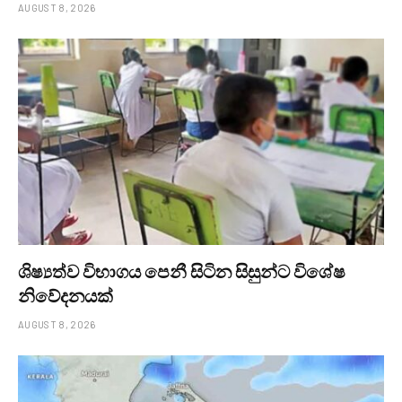
AUGUST 8, 2026
ශිෂ්‍යත්ව විභාගය පෙනී සිටින සිසුන්ට විශේෂ
නිවේදනයක්
AUGUST 8, 2026