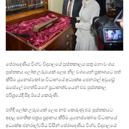
පේරාදෙණිය විශ්ව විද්‍යාලයේ පුස්තකාලය සතු මහා වංශය
පුස්තකය ලෝක උරුමයක් ලෙස නිල වශයෙන් ප්‍රකාශයට පත්
කිරීම යුනෙස්කෝ සංවිධානයේ අධ්‍යක්ෂ ජෙනරාල් අවුඩ්‍රේ
ඔසේලේ මහත්මියගේ ප්‍රධානත්වයෙන් එම පුස්තකාල
පරිශ්‍රයේදී සිදු ඊයේ කෙරුණි .
එහිදී ලෝක උරුමයක් ලෙස නම් කෙරුණු එම පුස්තකයට
අදාළ සහතික පත්‍රය ප්‍රදානය කිරීම යුනෙස්කෝ සංවිධානයේ
අධ්‍යක්ෂ ජනරාල්වරිය විසින් පේරාදෙණිය විශ්ව විද්‍යාලයේ