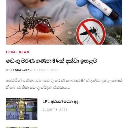
LOCAL NEWS
ඩෙංගු මරණ ගණන 64ක් දක්වා ඉහළට
BY
LANKA24X7
AUGUST 8, 2026
මෙරටින් වාර්තා වන ඩෙංගු මරණ සංඛ්‍යාව 64ක් දක්වා ඉහළ ගොස්
තිබේ. ජාතික ඩෙංගු මර්දන ඒකකය…
LPL අවසන් සටන අද
AUGUST 8, 2026