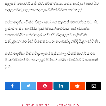
කුලපති මහාචාර්ය ජී.එච්. පීරිස් මහතා වෙත භාරදුන් අතර ඊට
අදාළ සමරු පලකයක්ද ඇය විසින් විවෘත කරන ලදී .
පේරාදෙණිය විශ්ව විද්‍යාලයේ උප කුලපති මහාචාර්ය එම්. ඩී.
ළමාවංශ මහතා විසින් යුනිස්කෝ සංවිධානයේ අධ්‍යක්ෂ
ජනරාල්වරිය පේරාදෙණිය විශ්ව විද්‍යාලයට පැමිණීම
සනිටුහන් කරමින් විශේෂ සමරු පොතක්ද එහිදී පිළිගැන්විණි .
පේරාදෙණිය විශ්වවිද්‍යාලයේ පුස්තකාලාධිපති ආචාර්ය එම්.
මහේෂ්වරන් මහතා ඇතුළු පිරිසක් මෙම අවස්ථාවට සහභාගී
වූහ .
Facebook
Twitter
Pinterest
LinkedIn
Reddit
Email
PREVIOUS ARTICLE
NEXT ARTICLE