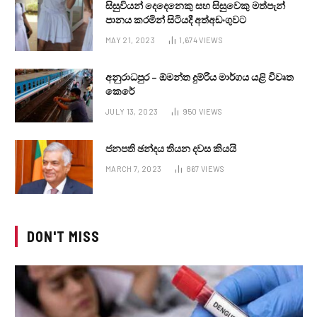
සිසුවියන් දෙදෙනෙකු සහ සිසුවෙකු මත්පැන්
පානය කරමින් සිටියදී අත්අඩංගුවට
MAY 21, 2023
1,674
VIEWS
අනුරාධපුර – ඕමන්ත දුම්රිය මාර්ගය යළි විවෘත
කෙරේ
JULY 13, 2023
950
VIEWS
ජනපති ඡන්දය තියන දවස කියයි
MARCH 7, 2023
867
VIEWS
DON'T MISS