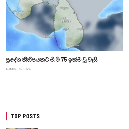
ප්‍රදේශ කිහිපයකට මි.මී 75 ඉක්ම වූ වැසි
AUGUST 8, 2026
TOP POSTS