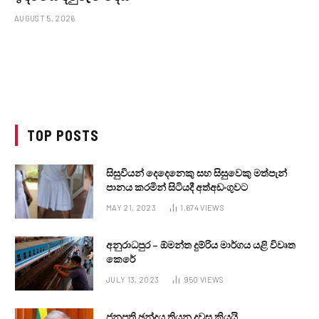
AUGUST 5, 2026
TOP POSTS
සිසුවියන් දෙදෙනෙකු සහ සිසුවෙකු මත්පැන්
පානය කරමින් සිටියදී අත්අඩංගුවට
MAY 21, 2023
1,674
VIEWS
අනුරාධපුර – ඕමන්ත දුම්රිය මාර්ගය යළි විවෘත
කෙරේ
JULY 13, 2023
950
VIEWS
ජනපති ඡන්දය තියන දවස කියයි