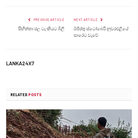
PREVIOUS ARTICLE
NEXT ARTICLE
සිඟිත්තා ජල ටැංකියට බිලි
ඊජිප්තු ස්ටෝබෙරි නුවරඑළියේ
සාරෙට වැවේ
LANKA24X7
RELATED
POSTS