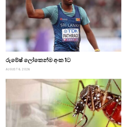
රුමේෂ් ලෝකෙන්ම අංක 1ට
AUGUST 6, 2026