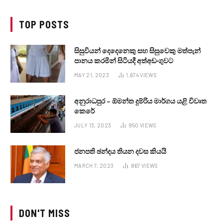
TOP POSTS
සිසුවියන් දෙදෙනෙකු සහ සිසුවෙකු මත්පැන්
පානය කරමින් සිටියදී අත්අඩංගුවට
MAY 21, 2023
1,674
VIEWS
අනුරාධපුර – ඕමන්ත දුම්රිය මාර්ගය යළි විවෘත
කෙරේ
JULY 13, 2023
950
VIEWS
ජනපති ඡන්දය තියන දවස කියයි
MARCH 7, 2023
867
VIEWS
DON'T MISS