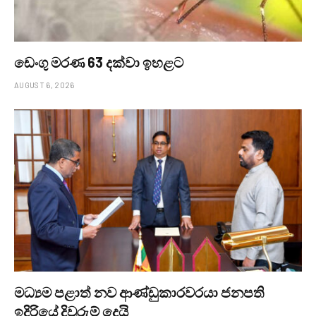
ඩෙංගු මරණ 63 දක්වා ඉහළට
AUGUST 6, 2026
මධ්‍යම පළාත් නව ආණ්ඩුකාරවරයා ජනපති
ඉදිරියේ දිවුරුම් දෙයි