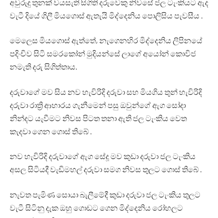
අවුරුදු තුනක් වයසැති සිගිති දරුවෙකු නිවසේ ජල ටැංකියට ඇද
වැටී දියේ ගිලී මියගොස් ඇතැයි මිද්දෙනිය පොලිසිය පැවසීය .
මෙලෙස මියගොස් ඇත්තේ, නැගෙනහිර මිද්දෙනිය ලිපිනයේ
පදිංචිව සිටි සමරකෝන් මුදියන්සේ ලාගේ අයෝන් කොවිජ
නමැති දරු සිගිත්තාය.
දරුවාගේ මව සිය නව හැවිරිදි දරුවා සහ මියගිය තුන් හැවිරිදි
දරුවා රාත්‍රි ආහාරය ගැනීමෙන් පසු ඔවුන්ගේ ඇග සෝදා
නින්දට යැවීමට නිවස පිටත තනා ඇති ජල ටැංකිය වෙත
කැදවා ගෙන ගොස් තිබේ .
නව හැවිරිදි දරුවාගේ ඇග සේදූ මව කුඩා දරුවා ජල ටැංකිය
අසල සිටියදී වැඩිමහල් දරුවා සමග නිවස තුලට ගොස් තිබේ .
නැවත පැමිණ සොයා බැලීමේදී කුඩා දරුවා ජල ටැංකිය තුලට
වැටී සිටිනු දැක ඔහු ගොඩට ගෙන මිද්දෙනිය රෝහලට