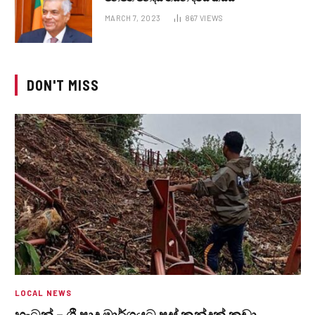
MARCH 7, 2023
867
VIEWS
DON'T MISS
LOCAL NEWS
හැටන් – ශ්‍රී පාද මාර්ගයට පස් කන්දක් කඩා