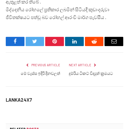
ඇතුළත් කර තිබේ .
මිද්දෙනිය රෝහලේ ප්‍රතිකාර ලබමින් සිටියදී කුඩා දරුවා
ජීවිතක්ෂයට පත්වූ බව රෝහල් ආරංචි මාර්ග පැවසීය .
Facebook
Twitter
Pinterest
LinkedIn
Reddit
Email
PREVIOUS ARTICLE
NEXT ARTICLE
මේ වැස්ස ඉදිරි දිනවලත්
දුම්රිය ටිකට් විද්‍යුත් ක්‍රමයට
LANKA24X7
RELATED
POSTS