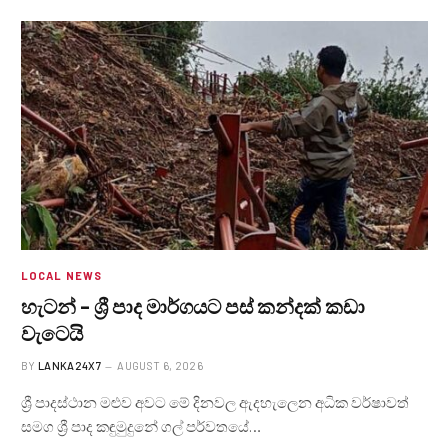
LOCAL NEWS
හැටන් – ශ්‍රී පාද මාර්ගයට පස් කන්දක් කඩා
වැටෙයි
BY
LANKA24X7
AUGUST 6, 2026
ශ්‍රී පාදස්ථාන මළුව අවට මේ දිනවල ඇදහැලෙන අධික වර්ෂාවත්
සමග ශ්‍රී පාද කඳුමුදුනේ ගල් පර්වතයේ…