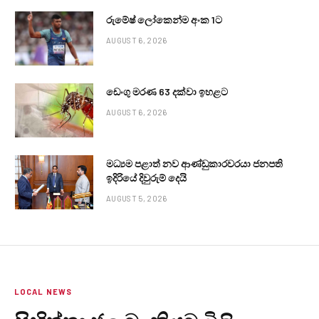
රුමේෂ් ලෝකෙන්ම අංක 1ට
AUGUST 6, 2026
ඩෙංගු මරණ 63 දක්වා ඉහළට
AUGUST 6, 2026
මධ්‍යම පළාත් නව ආණ්ඩුකාරවරයා ජනපති
ඉදිරියේ දිවුරුම් දෙයි
AUGUST 5, 2026
LOCAL NEWS