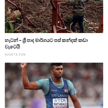
හැටන් – ශ්‍රී පාද මාර්ගයට පස් කන්දක් කඩා
වැටෙයි
AUGUST 6, 2026