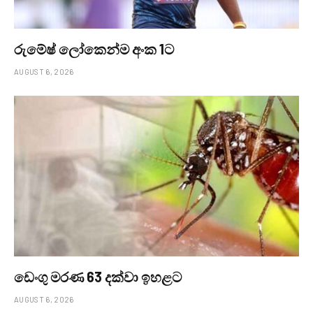
රුමේෂ් ලෝකෙන්ම අංක 1ට
AUGUST 6, 2026
ඩෙංගු මරණ 63 දක්වා ඉහළට
AUGUST 6, 2026