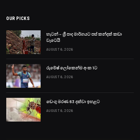
OUR PICKS
හැටන් – ශ්‍රී පාද මාර්ගයට පස් කන්දක් කඩා
වැටෙයි
AUGUST 6, 2026
රුමේෂ් ලෝකෙන්ම අංක 1ට
AUGUST 6, 2026
ඩෙංගු මරණ 63 දක්වා ඉහළට
AUGUST 6, 2026