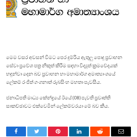
මෙම වසර අවසන් වීමට පෙර දුම්රිය ඇතුලු පොදු ප්‍රවාහන
සේවා ප්‍රවේශ පත්‍ර නිකුත් කිරීම සඳහා විද්‍යුත් ක්‍රමවේදයක්
හඳුන්වා දෙන බව ප්‍රවාහන හා මහාමාර්ග අමාත්‍යාංශයේ
ලේකම් රංජිත් ගංගනාත් රූබසිංහ මහතා පැවසීය.
ජනාධිපති මාධ්‍ය කේන්ද්‍රයේ ඊයේ (08) පැවති ප්‍රවෘත්ති
සාකච්ඡාවට එක්වෙමින් ලේකම්වරයා මේ බව කීය.
Facebook
Twitter
Pinterest
LinkedIn
Reddit
Email