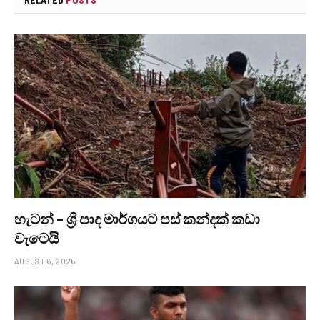
හැටන් – ශ්‍රී පාද මාර්ගයට පස් කන්දක් කඩා
වැටෙයි
AUGUST 6, 2026