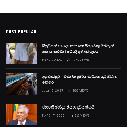
MOST POPULAR
සිසුවියන් දෙදෙනෙකු සහ සිසුවෙකු මත්පැන්
පානය කරමින් සිටියදී අත්අඩංගුවට
MAY 21, 2023
1,674
VIEWS
අනුරාධපුර – ඕමන්ත දුම්රිය මාර්ගය යළි විවෘත
කෙරේ
JULY 13, 2023
950
VIEWS
ජනපති ඡන්දය තියන දවස කියයි
MARCH 7, 2023
867
VIEWS