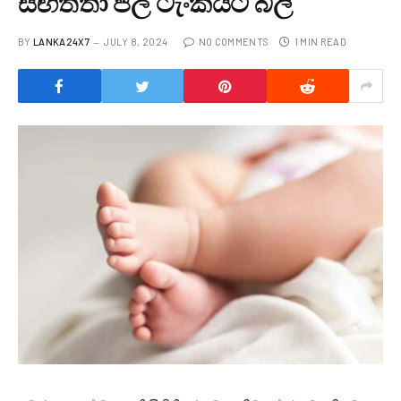
සිඟිත්තා ජල ටැංකියට බිලි
BY
LANKA24X7
JULY 8, 2024
NO COMMENTS
1 MIN READ