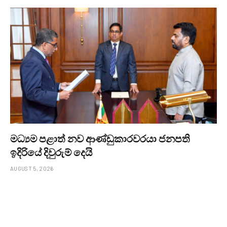
මධ්‍යම පළාත් නව ආණ්ඩුකාරවරයා ජනපති
ඉදිරියේ දිවුරුම් දෙයි
AUGUST 5, 2026