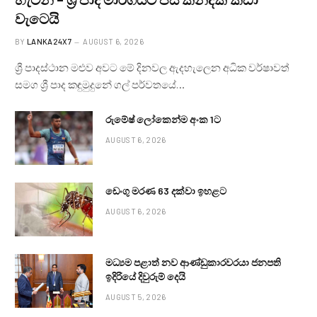
වැටෙයි
BY
LANKA24X7
AUGUST 6, 2026
ශ්‍රී පාදස්ථාන මළුව අවට මේ දිනවල ඇදහැලෙන අධික වර්ෂාවත්
සමග ශ්‍රී පාද කඳුමුදුනේ ගල් පර්වතයේ…
රුමේෂ් ලෝකෙන්ම අංක 1ට
AUGUST 6, 2026
ඩෙංගු මරණ 63 දක්වා ඉහළට
AUGUST 6, 2026
මධ්‍යම පළාත් නව ආණ්ඩුකාරවරයා ජනපති
ඉදිරියේ දිවුරුම් දෙයි
AUGUST 5, 2026