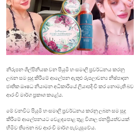
නිරූපන ශිල්පිනියක වන පියුමි හංසමාලි ප්‍රවර්ධනය කරනු
ලබන සම සුදු කිරීමේ ආලේපන ඇතුළු රූපලාවන්‍ය නිෂ්පාදන
ජාතික ඖෂධ නියාමන අධිකාරියේ ලියාපදිංචි කර නොමැති බව
ආරංචි මාර්ග ප්‍රකාශ කළේය.
මේ වනවිට පියුමි හංසමාලි ප්‍රවර්ධනය කරනු ලබන සම සුදු
කිරීමේ ආලේපනයට වෙළඳපොළ තුළ විශාල ජනප්‍රියත්වයක්
හිමිව තිබෙන බව ආරංචි මාර්ග පැවැසුවේය.