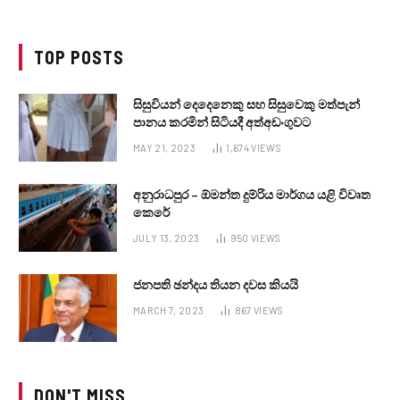
TOP POSTS
සිසුවියන් දෙදෙනෙකු සහ සිසුවෙකු මත්පැන්
පානය කරමින් සිටියදී අත්අඩංගුවට
MAY 21, 2023
1,674
VIEWS
අනුරාධපුර – ඕමන්ත දුම්රිය මාර්ගය යළි විවෘත
කෙරේ
JULY 13, 2023
950
VIEWS
ජනපති ඡන්දය තියන දවස කියයි
MARCH 7, 2023
867
VIEWS
DON'T MISS