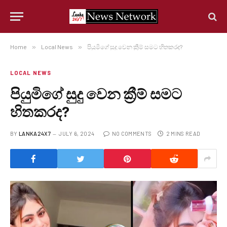
Home
»
Local News
»
පියුමිගේ සුදු වෙන ක්‍රීම් සමට හිතකරද?
LOCAL NEWS
පියුමිගේ සුදු වෙන ක්‍රීම් සමට
හිතකරද?
BY
LANKA24X7
JULY 6, 2024
NO COMMENTS
2 MINS READ