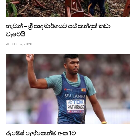
හැටන් – ශ්‍රී පාද මාර්ගයට පස් කන්දක් කඩා
වැටෙයි
AUGUST 6, 2026
රුමේෂ් ලෝකෙන්ම අංක 1ට