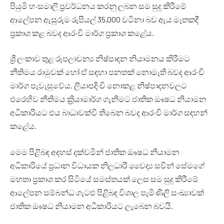
පියුමි හංසමාලි ප්‍රවර්ධනය කරනු ලබන සම සුදු කිරීමේ
ආලේපන ඇසුරුම රුපියල් 35,000 වටිනා බව ඇය මෑතකදී
ප්‍රකාශ කළ බවද ආරංචි මාර්ග ප්‍රකාශ කළේය.
ශ්‍රී ලංකාව තුළ රූපලාවන්‍ය නිෂ්පාදන නියාමනය කිරීමට
නීතිමය රාමුවක් හෝ ඒ සඳහා පනතක් නොමැති බවද ආරංචි
මාර්ග පැවැසුවේය. ලියාපදිංචි නොකළ නිෂ්පාදනවලට
එරෙහිව නීතිමය ක්‍රියාමාර්ග ගැනීමට ජාතික ඖෂධ නියාමන
අධිකාරියට එය බාධාවක්වී තිබෙන බවද ආරංචි මාර්ග සඳහන්
කළේය.
මෙම පිළිබඳ අදහස් දක්වමින් ජාතික ඖෂධ නියාමන
අධිකාරියේ ප්‍රධාන විධායක නිලධාරී වෛද්‍ය සවීන් සේමගේ
මහතා ප්‍රකාශ කර සිටියේ සමස්තයක් ලෙස සම සුදු කිරීමේ
ආලේපන සම්බන්ධ ගැටළු පිළිබඳ විශාල පැමිණිලි සංඛ්‍යාවක්
ජාතික ඖෂධ නියාමන අධිකාරියට ලැබෙන බවයි.