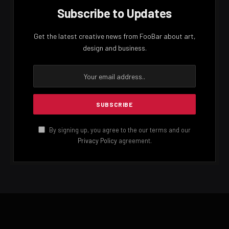
පොලීසිය පැවසවේ එහිදී මත්ද්‍රව්‍ය රැගෙන මෝටර් රථයක
පැමිණි බවට තොරතුරක් ලැබුණු පුද්ගලයෙකු අත්අඩංගුවට
ගැනීමට යෑමේදී ඔහු පොලිස් නිලධාරීන් පැමිණි ත්‍රීරෝද රථය
හප්පා එම ස්ථානයෙන් පළායෑමට උත්සාහ කර තිබූ බවය.
එම අවස්ථාවේදී ක්‍රියාත්මක වූ පොලිස් නිලධාරීන් සැකකරුට
වෙඩි තබා තිබුණි.
Facebook
Twitter
Pinterest
LinkedIn
Reddit
Email
PREVIOUS ARTICLE
NEXT ARTICLE
බදුල්ලේ බිහිසුණු අනතුරක් – 4ක්
පියුමිගේ සුදු වෙන ක්‍රීම් සමට
මරුට
හිතකරද?