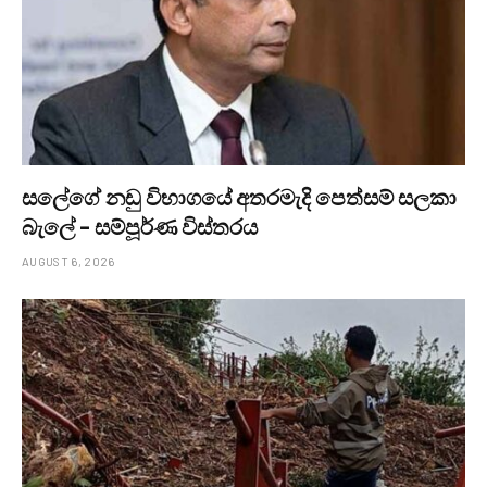
සලේගේ නඩු විභාගයේ අතරමැදි පෙත්සම් සලකා
බැලේ – සම්පූර්ණ විස්තරය
AUGUST 6, 2026