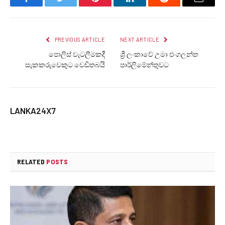
Facebook
Twitter
Pinterest
LinkedIn
Reddit
Email
PREVIOUS ARTICLE
NEXT ARTICLE
පොලිස් වැටලීමකදී
ශ්‍රී ලංකාවේ උමා එංගලන්ත
සැකකරුවෙකුට වෙඩිතබයි
පාර්ලිමේන්තුවට
LANKA24X7
RELATED
POSTS