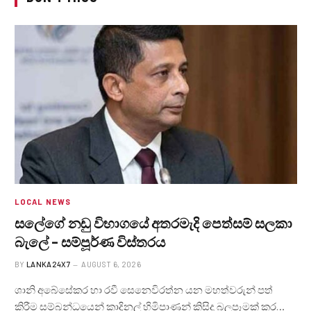
LOCAL NEWS
සලේගේ නඩු විභාගයේ අතරමැදි පෙත්සම් සලකා
බැලේ – සම්පූර්ණ විස්තරය
BY
LANKA24X7
AUGUST 6, 2026
ශානි අබේසේකර හා රවී සෙනෙවිරත්න යන මහත්වරුන් පත්
කිරීම සම්බන්ධයෙන් කාදිනල් හිමිපාණන් කිසිදු බලපෑමක් කර…