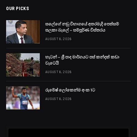
පොලිස් අණ නොතකා මෝටර් රථයක් ධාවනය කළ
පුද්ගලයෙකුට පොලීසිය වෙඩිතැබීමක් සිදුකර තිබේ.
මත්ද්‍රව්‍ය ජාවාරම්කරුවකු අත්අඩංගුවට ගැනීමට ගිය පොලිස්
ත්‍රීරෝද රථයක් අනතුරට ලක් කර මෝටර් රථයකින් පළාගිය
පුද්ගලයෙකුට මෙලෙස අතුරුගිරිය පොලීසිය විසින් වෙඩිතබා
ඇත.
වෙඩිතැබීමෙන් අදාළ පුද්ගලයාගේ පාදයකට තුවාල සිදුවී ඇති
අතර ඔහු රෝහල්ගතවීමට යෑමේදී අත්අඩංගුවට ගත් බව
පොලීසිය පැවසීය.
අතුරුගිරිය පොලීසියේ නිලධාරීන් කණ්ඩායමක් ඊයේ (04)
රාත්‍රියේ මත්ද්‍රව්‍ය ජාවාරම්කරුවකු අත්අඩංගුවට ගැනීම සඳහා
ත්‍රීරෝද රථයකින් පිළියන්දල ප්‍රදේශයට ගොස් ඇත.