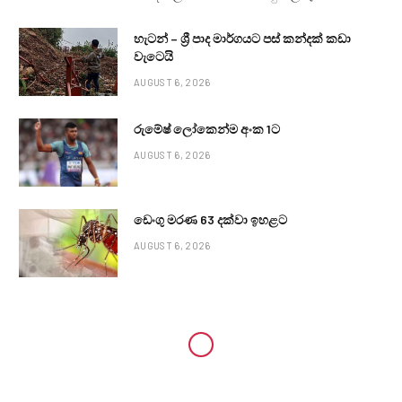
හැටන් – ශ්‍රී පාද මාර්ගයට පස් කන්දක් කඩා
වැටෙයි
AUGUST 6, 2026
රුමේෂ් ලෝකෙන්ම අංක 1ට
AUGUST 6, 2026
ඩෙංගු මරණ 63 දක්වා ඉහළට
AUGUST 6, 2026
LOCAL NEWS