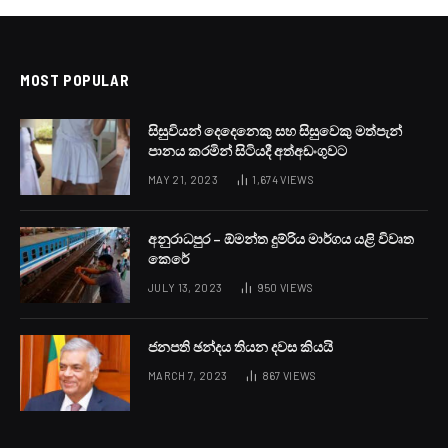
පොලිස් වැටලීමකදී
සැකකරුවෙකුට වෙඩිතබයි
BY
LANKA24X7
JULY 5, 2024
NO COMMENTS
1 MIN READ