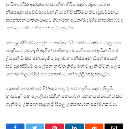
පාරිභෝගික ආරක්ෂාව සහතික කිරීම සඳහා රූපලාවන්‍ය
නිෂ්පාදන ස්වේච්ඡාවෙන් ලියාපදිංචි කිරීමට ඒවා ප්‍රවර්ධනය
කරන්නන් ජාතික ඖෂධ නියාමන අධිකාරිය දිරිමත් කරන බවද
වෛද්‍ය සේමගේ මහතා පැවැසුවේය.
සම සුදු කිරීමේ ආලේපන භාවිත කිරීමෙන් සෞඛ්‍ය ගැටලු පවා
මතුවීමට ඉඩ ඇති බැවින් ජාතික ඖෂධ නියාමන අධිකාරියේ
ලියාපදිංචි කර නොමැති රූපලාවන්‍ය නිෂ්පාදන විශේෂයෙන්
සම සුදු කිරීමේ ආලේපන භාවිත කිරීමෙන් වැලකී සිටින ලෙස
සෞඛ්‍ය බලධාරීන් මහජනතාවගෙන් ඉල්ලීමක්ද කළේය.
කෙසේ වෙතත් මේ පිළිබඳ තහවුරු කර ගැනීම සඳහා පියුමි
හංසමාලි සහ ලොලීයා ස්කින් කෙයාර් ආයතනය සම්බන්ධ කර
ගැනීමට උත්සාහ කළත් ඒ සියලු උත්සාහයන් අසාර්ථක විය.