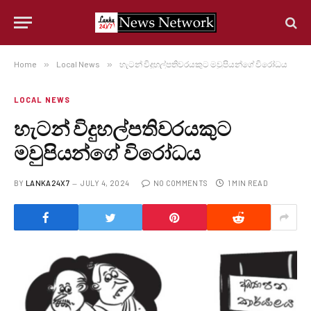
Home
»
Local News
»
හැටන් විදුහල්පතිවරයකුට මවුපියන්ගේ විරෝධය
LOCAL NEWS
හැටන් විදුහල්පතිවරයකුට
මවුපියන්ගේ විරෝධය
BY
LANKA24X7
JULY 4, 2024
NO COMMENTS
1 MIN READ