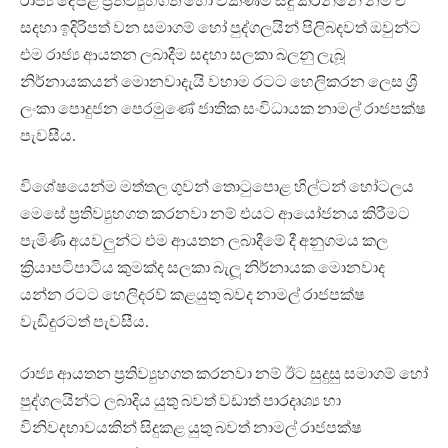
සදහා ඉදිරිපත් වන සමාගම් හෝ පුද්ගලයින් පිලිබදවත් ඔවුන්ට
එම රාජ්‍ය ආයතන ලබාදීම සදහා සලකා බලනු ලැබූ
නිර්නායකයන් මොනවාදැයි වහාම රටට හෙලිකරන ලෙස ශ්‍රී
ලංකා පොදුජන පෙරමුණේ ජාතික සංවිධායක නාමල් රාජපක්ෂ
පැවසීය.
විශේෂයෙන්ම මත්තල ගුවන් තොටුපොළ හිල්ටන් හෝටලය
මෙසේ ප්‍රතිව්‍යුහගත කරනවා නම් එයට ආයෝජනය කිරීමට
පැමිණි අයවලුන්ට එම ආයතන ලබාදීමේ දී අනුගමය කල
ක්‍රියාපටිපාටිය කුමක්ද සලකා බැලූ නිර්නායක මොනවාද
යන්න රටට හෙලිදරව් කළයුතු බවද නාමල් රාජපක්ෂ
වැඩිදුරටත් පැවසීය.
රාජ්‍ය ආයතන ප්‍රතිව්‍යුහගත කරනවා නම් ඊට සුදුසු සමාගම් හෝ
පුද්ගලයින්ට ලබාදිය යුතු බවත් වඩාත් පාරදෘශ්‍ය හා
විනිවදභාවයකින් සිදුකළ යුතු බවත් නාමල් රාජපක්ෂ