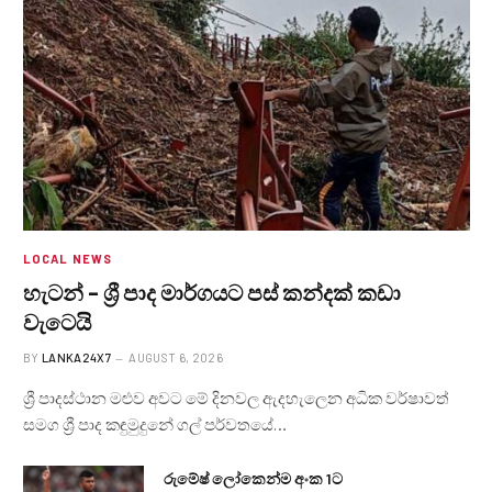
LOCAL NEWS
හැටන් – ශ්‍රී පාද මාර්ගයට පස් කන්දක් කඩා
වැටෙයි
BY
LANKA24X7
AUGUST 6, 2026
ශ්‍රී පාදස්ථාන මළුව අවට මේ දිනවල ඇදහැලෙන අධික වර්ෂාවත්
සමග ශ්‍රී පාද කඳුමුදුනේ ගල් පර්වතයේ…
රුමේෂ් ලෝකෙන්ම අංක 1ට