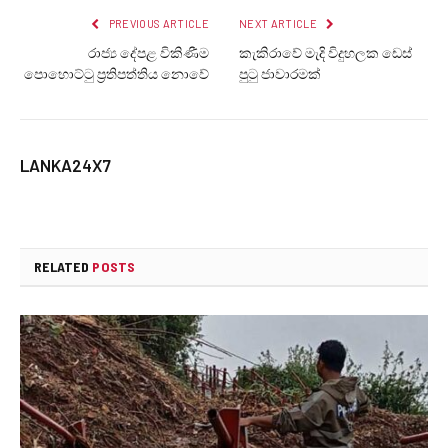
PREVIOUS ARTICLE
NEXT ARTICLE
රාජ්‍ය දේපළ විකිණීම
කැකිරාවේ මැදි විදුහලක ඩෙස්
පොහොට්ටු ප්‍රතිපත්තිය නොවේ
පුටු ජාවාරමක්
LANKA24X7
RELATED
POSTS