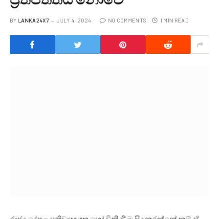
BY
LANKA24X7
JULY 4, 2024
NO COMMENTS
1 MIN READ
රාජ්‍ය දේපළ ප්‍රතිව්‍යුහගත හෝ විකිණීම සිදු කරන්නේ නම් ඒ