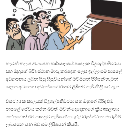
හැටන් කලාප අධ්‍යාපන කාර්යාලයේ පාසලක විදුහල්පතිවරයා
සහ ඔහුගේ බිරිද ස්ථාන මාරු කරදෙන ලෙස ඉල්ලා එම පාසලේ
අධ්‍යාපනය ලබන සිසු සිසුවියන්ගේ මව්පියන් පිරිසක් හැටන්
කලාප අධ්‍යාපන අධ්‍යක්ෂකවරයාට ලිඛිතව පැමිණිලි කර ඇත.
වසර 30 ක කාලයක් විදුහල්පතිවරයා සහ ඔහුගේ බිරිද එම
පාසලේ සේවය කරන බවත්, ඔවුන් දෙදෙනාගේ ක්‍රියාකලාපය
හේතුවෙන් එම පාසලට පැමිණෙන ගුරුවරුන් ස්ථාන මාරුවිම්
ලබාගෙන යන බව එම ලිපියෙන් කියයි.