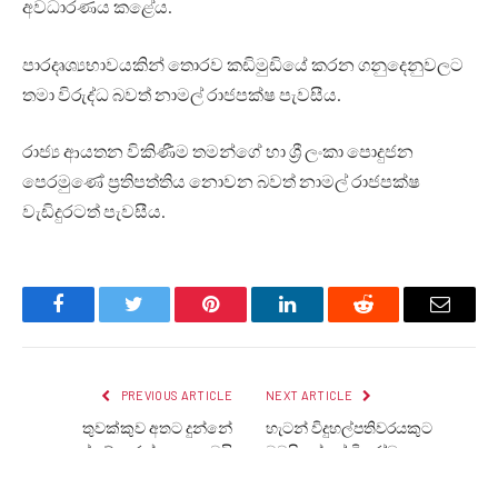
අවධාරණය කළේය.
පාරදෘශ්‍යභාවයකින් තොරව කඩිමුඩියේ කරන ගනුදෙනුවලට
තමා විරුද්ධ බවත් නාමල් රාජපක්ෂ පැවසීය.
රාජ්‍ය ආයතන විකිණීම තමන්ගේ හා ශ්‍රී ලංකා පොදුජන
පෙරමුණේ ප්‍රතිපත්තිය නොවන බවත් නාමල් රාජපක්ෂ
වැඩිදුරටත් පැවසීය.
Facebook
Twitter
Pinterest
LinkedIn
Reddit
Email
PREVIOUS ARTICLE
NEXT ARTICLE
තුවක්කුව අතට දුන්නේ
හැටන් විදුහල්පතිවරයකුට
සෙල්ලම් කරන්න නෙවෙයි
මවුපියන්ගේ විරෝධය