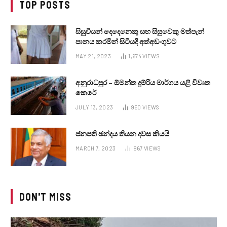
TOP POSTS
සිසුවියන් දෙදෙනෙකු සහ සිසුවෙකු මත්පැන්
පානය කරමින් සිටියදී අත්අඩංගුවට
MAY 21, 2023
1,674
VIEWS
අනුරාධපුර – ඕමන්ත දුම්රිය මාර්ගය යළි විවෘත
කෙරේ
JULY 13, 2023
950
VIEWS
ජනපති ඡන්දය තියන දවස කියයි
MARCH 7, 2023
867
VIEWS
DON'T MISS