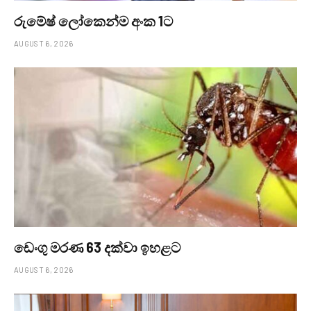
රුමේෂ් ලෝකෙන්ම අංක 1ට
AUGUST 6, 2026
ඩෙංගු මරණ 63 දක්වා ඉහළට
AUGUST 6, 2026