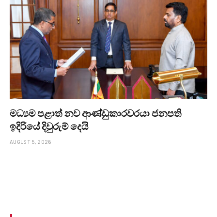
මධ්‍යම පළාත් නව ආණ්ඩුකාරවරයා ජනපති
ඉදිරියේ දිවුරුම් දෙයි
AUGUST 5, 2026