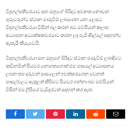
විදුහල්පතිවරයාට සහ ඔහුගේ බිරිදට අවනත නොවන
ගුරුවරුන්ට ස්ථාන මාරුවිම් ලබාගෙන යන ලෙසට
විදුහල්පතිවරයා විසින් බල කරන බව මව්පියන් කලාප
අධ්‍යාපන අධ්‍යක්ෂකවරයාට කරන ලද පැමිණිල්ලේ සඳහන්ව
ඇතැයි කියැවෙයි.
විදුහල්පතිවරයා සහ ඔහුගේ බිරිදට ස්ථාන මාරුවිම් ලබාදිමට
කඩිනමින් පියවර නොගතහොත් එම පාසලේ අධ්‍යාපනය
ලබන තම දරුවන් පාසලෙන් ඉවත්කරගෙන වෙනත්
පාසල්වලට ඇතුලත් කිරිමට පියවර ගන්නා බව මව්පියන්
විසින් එම ලිපියේ වැඩිදුරටත් සදහන් කර ඇත.
Facebook
Twitter
Pinterest
LinkedIn
Reddit
Email