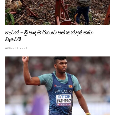
හැටන් – ශ්‍රී පාද මාර්ගයට පස් කන්දක් කඩා
වැටෙයි
AUGUST 6, 2026