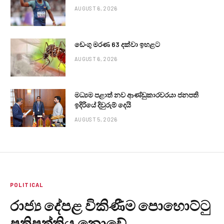
AUGUST 6, 2026
ඩෙංගු මරණ 63 දක්වා ඉහළට
AUGUST 6, 2026
මධ්‍යම පළාත් නව ආණ්ඩුකාරවරයා ජනපති
ඉදිරියේ දිවුරුම් දෙයි
AUGUST 5, 2026
POLITICAL
රාජ්‍ය දේපළ විකිණීම පොහොට්ටු
ප්‍රතිපත්තිය නොවේ