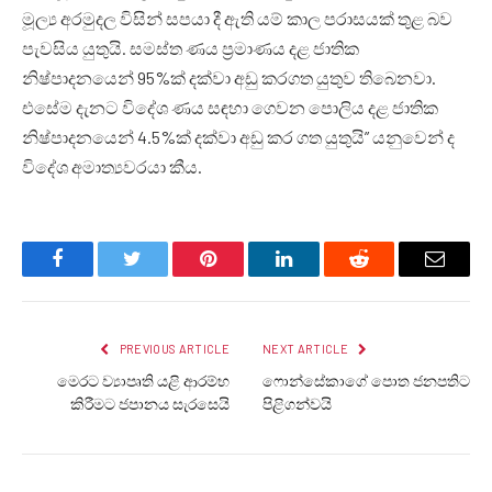
මූල්‍ය අරමුදල විසින් සපයා දී ඇති යම් කාල පරාසයක් තුළ බව
පැවසිය යුතුයි. සමස්ත ණය ප්‍රමාණය දළ ජාතික
නිෂ්පාදනයෙන් 95%ක් දක්වා අඩු කරගත යුතුව තිබෙනවා.
එසේම දැනට විදේශ ණය සඳහා ගෙවන පොලිය දළ ජාතික
නිෂ්පාදනයෙන් 4.5%ක් දක්වා අඩු කර ගත යුතුයි” යනුවෙන් ද
විදේශ අමාත්‍යවරයා කීය.
Facebook
Twitter
Pinterest
LinkedIn
Reddit
Email
PREVIOUS ARTICLE
NEXT ARTICLE
මෙරට ව්‍යාපෘති යළි ආරම්භ
ෆොන්සේකාගේ පොත ජනපතිට
කිරීමට ජපානය සැරසෙයි
පිළිගන්වයි