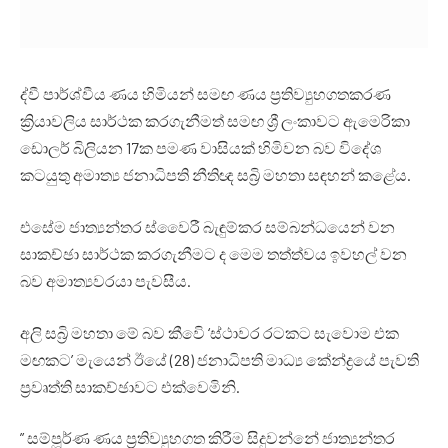
ද්වී පාර්ශ්වීය ණය හිමියන් සමඟ ණය ප්‍රතිව්‍යුහගතකරණ
ක්‍රියාවලිය සාර්ථක කරගැනීමත් සමඟ ශ්‍රී ලංකාවට ඇමෙරිකා
ඩොලර් බිලියන 17ක පමණ වාසියක් හිමිවන බව විදේශ
කටයුතු අමාත්‍ය ජනාධිපති නීතිඥ සබ්‍රි මහතා සඳහන් කළේය.
එසේම ජාත්‍යන්තර ස්වෛරී බැඳුම්කර සම්බන්ධයෙන් වන
සාකච්ඡා සාර්ථක කරගැනීමට ද මෙම තත්ත්වය ඉවහල් වන
බව අමාත්‍යවරයා පැවසීය.
අලි සබ්‍රි මහතා මේ බව කීවෙි ‘ස්ථාවර රටකට සැවොම එක
මඟකට’ මැයෙන් ඊයේ (28) ජනාධිපති මාධ්‍ය කේන්ද්‍රයේ පැවති
ප්‍රවෘත්ති සාකච්ඡාවට එක්වෙමිනි.
” සම්පූර්ණ ණය ප්‍රතිව්‍යුහගත කිරීම සිදුවන්නේ ජාත්‍යන්තර