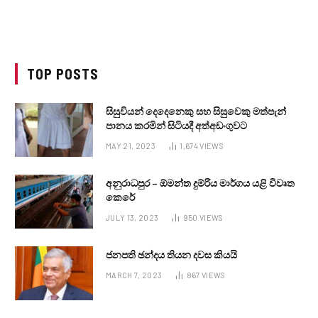
TOP POSTS
සිසුවියන් දෙදෙනෙකු සහ සිසුවෙකු මත්පැන්
පානය කරමින් සිටියදී අත්අඩංගුවට
MAY 21, 2023
1,674
VIEWS
අනුරාධපුර – ඕමන්ත දුම්රිය මාර්ගය යළි විවෘත
කෙරේ
JULY 13, 2023
950
VIEWS
ජනපති ඡන්දය තියන දවස කියයි
MARCH 7, 2023
867
VIEWS