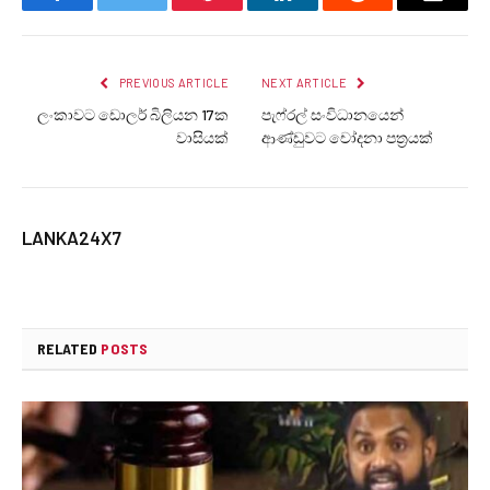
Facebook
Twitter
Pinterest
LinkedIn
Reddit
Email
PREVIOUS ARTICLE
NEXT ARTICLE
ලංකාවට ඩොලර් බිලියන 17ක
පැෆ්රල් සංවිධානයෙන්
වාසියක්
ආණ්ඩුවට චෝදනා පත්‍රයක්
LANKA24X7
RELATED
POSTS