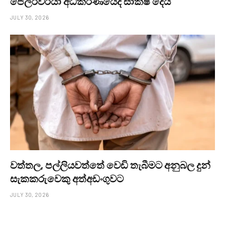
ජේලර්වරයා අධිකරණයේදී සාක්ෂි දෙයි
JULY 30, 2026
වත්තල, පල්ලියවත්තේ වෙඩි තැබීමට අනුබල දුන්
සැකකරුවෙකු අත්අඩංගුවට
JULY 30, 2026