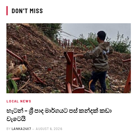
DON'T MISS
LOCAL NEWS
හැටන් – ශ්‍රී පාද මාර්ගයට පස් කන්දක් කඩා
වැටෙයි
BY
LANKA24X7
AUGUST 6, 2026