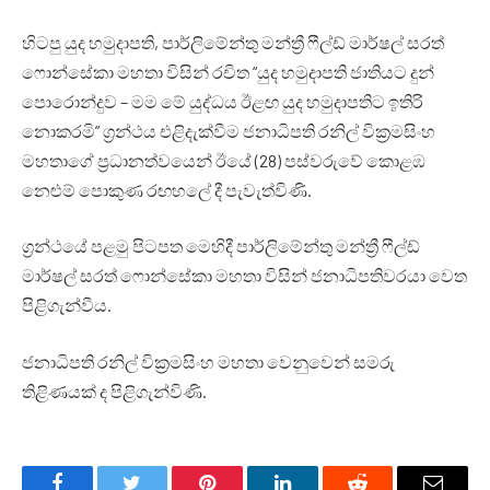
හිටපු යුද හමුදාපති, පාර්ලිමේන්තු මන්ත්‍රී ෆීල්ඩ් මාර්ෂල් සරත්
ෆොන්සේකා මහතා විසින් රචිත “යුද හමුදාපති ජාතියට දුන්
පොරොන්දුව – මම මේ යුද්ධය ඊළඟ යුද හමුදාපතිට ඉතිරි
නොකරමි” ග්‍රන්ථය එළිදැක්වීම ජනාධිපති රනිල් වික්‍රමසිංහ
මහතාගේ ප්‍රධානත්වයෙන් ඊයේ (28) පස්වරුවේ කොළඹ
නෙළුම් පොකුණ රඟහලේ දී පැවැත්විණි.
ග්‍රන්ථයේ පළමු පිටපත මෙහිදී පාර්ලිමේන්තු මන්ත්‍රී ෆීල්ඩ්
මාර්ෂල් සරත් ෆොන්සේකා මහතා විසින් ජනාධිපතිවරයා වෙත
පිළිගැන්වීය.
ජනාධිපති රනිල් වික්‍රමසිංහ මහතා වෙනුවෙන් සමරු
තිළිණයක් ද පිළිගැන්විණි.