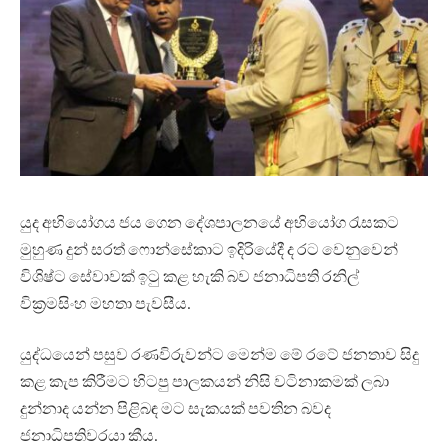
යුද අභියෝගය ජය ගෙන දේශපාලනයේ අභියෝග රැසකට
මුහුණ දුන් සරත් ෆොන්සේකාට ඉදිරියේදී ද රට වෙනුවෙන්
විශිෂ්ට සේවාවක් ඉටු කළ හැකි බව ජනාධිපති රනිල්
වික්‍රමසිංහ මහතා පැවසීය.
යුද්ධයෙන් පසුව රණවිරුවන්ට මෙන්ම මේ රටේ ජනතාව සිදු
කළ කැප කිරීමට හිටපු පාලකයන් නිසි වටිනාකමක් ලබා
දුන්නාද යන්න පිළිබඳ මට සැකයක් පවතින බවද
ජනාධිපතිවරයා කීය.