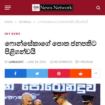
Home
»
Hot News
»
ෆොන්සේකාගේ පොත ජනපතිට පිළිගන්වයි
HOT NEWS
ෆොන්සේකාගේ පොත ජනපතිට
පිළිගන්වයි
BY
LANKA24X7
JUNE 29, 2024
NO COMMENTS
1 MIN READ