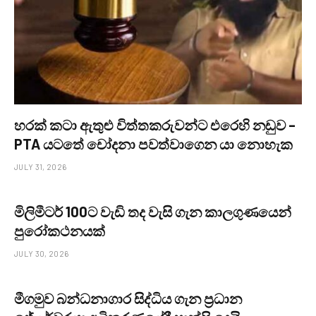
හරක් කටා ඇතුළු විත්තකරුවන්ට එරෙහි නඩුව –
PTA යටතේ චෝදනා පවත්වාගෙන යා නොහැක
JULY 31, 2026
මිලිමීටර් 100ට වැඩි තද වැසි ගැන කාලගුණයෙන්
පුරෝකථනයක්
JULY 30, 2026
මීගමුව බන්ධනාගාර සිද්ධිය ගැන ප්‍රධාන