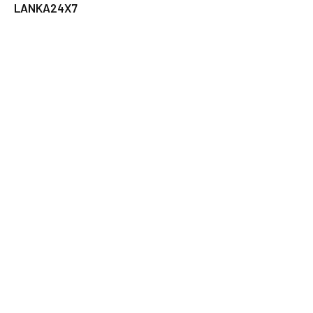
LANKA24X7
RELATED
POSTS
පින්බර ඇසළ පුන් පොහෝ දිනය අදයි