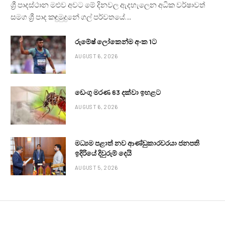
ශ්‍රී පාදස්ථාන මළුව අවට මේ දිනවල ඇදහැලෙන අධික වර්ෂාවත්
සමග ශ්‍රී පාද කඳුමුදුනේ ගල් පර්වතයේ…
රුමේෂ් ලෝකෙන්ම අංක 1ට
AUGUST 6, 2026
ඩෙංගු මරණ 63 දක්වා ඉහළට
AUGUST 6, 2026
මධ්‍යම පළාත් නව ආණ්ඩුකාරවරයා ජනපති
ඉදිරියේ දිවුරුම් දෙයි
AUGUST 5, 2026