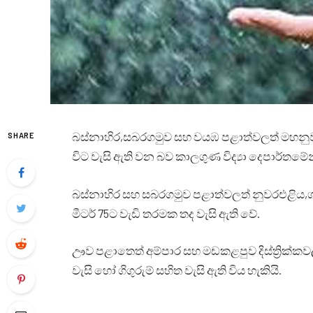
බස්නාහිර,සබරගමුව සහ වයඹ පළාත්වලත් මහනුවර, න
SHARE
විට වැසි ඇති වන බව කාලගුණ විද්‍යා දෙපාර්තමේන
බස්නාහිර සහ සබරගමුව පළාත්වලත් නුවරඑළිය,ගාල
මීටර් 75ට වැඩි තරමක තද වැසි ඇති වේ.
ඌව පළාතෙත් අම්පාර සහ මඩකළපුව දිස්ත්‍රික්ක
වැසි හෝ ගිගුරුම් සහිත වැසි ඇති විය හැකියි.