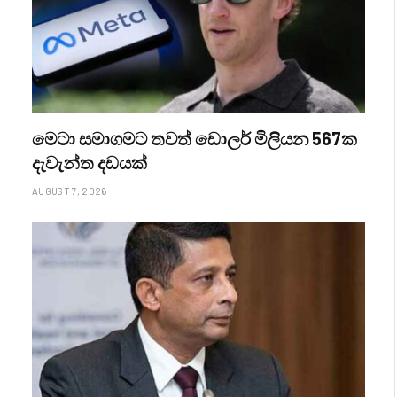
මෙටා සමාගමට තවත් ඩොලර් මිලියන 567ක
දැවැන්ත දඩයක්
AUGUST 7, 2026