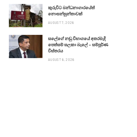
කුරුවිට බන්ධනාගාරයේත්
නොසන්සුන්තාවක්
AUGUST 7, 2026
සලේගේ නඩු විභාගයේ අතරමැදි
පෙත්සම් සලකා බැලේ – සම්පූර්ණ
විස්තරය
AUGUST 6, 2026