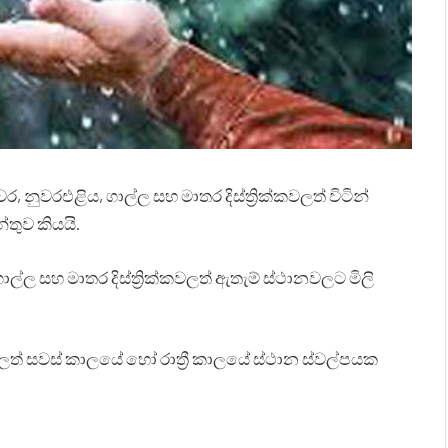
ුවරඑළිය, ගාල්ල සහ මාතර දිස්ත්‍රික්කවලත් විටින්
්තුව කියයි.
්ල සහ මාතර දිස්ත්‍රික්කවලත් ඇතැම් ස්ථානවලට මිලි
වලත් සවස් කාලයේ හෝ රාත්‍රී කාලයේ ස්ථාන ස්වල්පයක