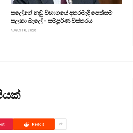
සලේගේ නඩු විභාගයේ අතරමැදි පෙත්සම්
සලකා බැලේ – සම්පූර්ණ විස්තරය
AUGUST 6, 2026
ියක්
est
Reddit