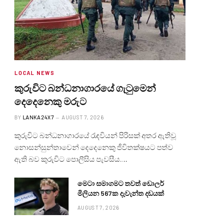
LOCAL NEWS
කුරුවිට බන්ධනාගාරයේ ගැටුමෙන්
දෙදෙනෙකු මරුට
BY
LANKA24X7
AUGUST 7, 2026
කුරුවිට බන්ධනාගාරයේ රැඳවියන් පිරිසක් අතර ඇතිවූ
නොසන්සුන්තාවෙන් දෙදෙනෙකු ජීවිතක්ෂයට පත්ව
ඇති බව කුරුවිට පොලීසිය පැවසීය.…
මෙටා සමාගමට තවත් ඩොලර්
මිලියන 567ක දැවැන්ත දඩයක්
AUGUST 7, 2026