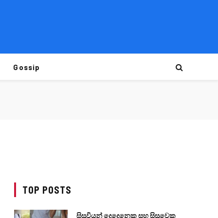
Gossip
TOP POSTS
සිසුවියන් දෙදෙනෙකු සහ සිසුවෙකු