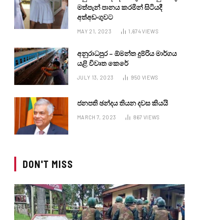
මත්පැන් පානය කරමින් සිටියදී
අත්අඩංගුවට
MAY 21, 2023
1,674
VIEWS
අනුරාධපුර – ඕමන්ත දුම්රිය මාර්ගය
යළි විවෘත කෙරේ
JULY 13, 2023
950
VIEWS
ජනපති ඡන්දය තියන දවස කියයි
MARCH 7, 2023
867
VIEWS
DON'T MISS