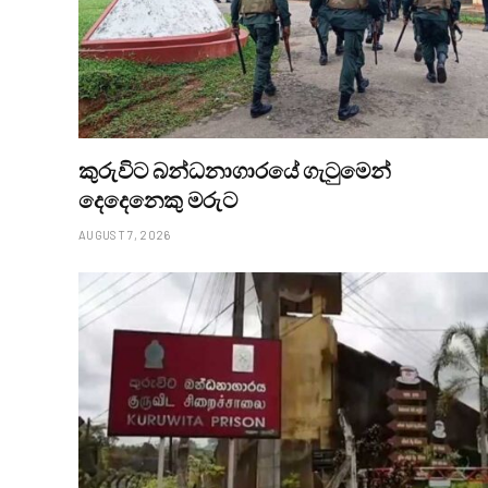
කුරුවිට බන්ධනාගාරයේ ගැටුමෙන්
දෙදෙනෙකු මරුට
AUGUST 7, 2026