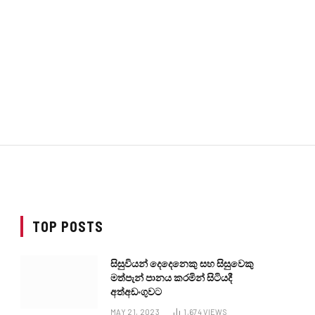
TOP POSTS
සිසුවියන් දෙදෙනෙකු සහ සිසුවෙකු
මත්පැන් පානය කරමින් සිටියදී
අත්අඩංගුවට
MAY 21, 2023
1,674
VIEWS