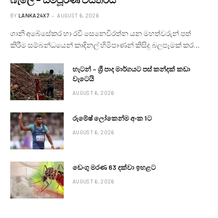
BY
LANKA24X7
AUGUST 6, 2026
ශානි අබේසේකර හා රවී සෙනෙවිරත්න යන මහත්වරුන් පත්
කිරීම සම්බන්ධයෙන් කාදිනල් හිමිපාණන් කිසිදු බලපෑමක් කර…
හැටන් – ශ්‍රී පාද මාර්ගයට පස් කන්දක් කඩා
වැටෙයි
AUGUST 6, 2026
රුමේෂ් ලෝකෙන්ම අංක 1ට
AUGUST 6, 2026
ඩෙංගු මරණ 63 දක්වා ඉහළට
AUGUST 6, 2026