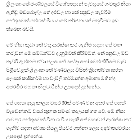
ශ්‍රී ලංකා තේ මණ්ඩලයේ විශේෂඥයන් පැවසූයේ ගංවතුර නිසා
ඇතිවූ මඩරොල්ල තේ දළුවල හා තේ පත්‍රවල තැවරීම
හේතුවෙන් තේ ගස් මිය යාමේ තර්ජනයක් මතුවීමට ඉඩ
තිබෙන බවයි.
මේ නිසා කුඩා තේ වතු ආරක්ෂා කර ගැනීම සඳහා තේ වගා
කරුවන් මේ සම්බන්ධව දැනුම්වත් කිරීමටත්, තේ පත්‍රවල මඩ
තැවරී ඇත්නම් ඒවා ජලයෙන් සෝදා හෝ ඉවත් කිරීමේ වැඩ
පිළිවෙළක් ශ්‍රී ලංකා තේ මණ්ඩලය විසින් ක්‍රියාත්මක කරන
ලෙසත් කෘෂිකර්ම හා වැවිලි කර්මාන්ත අමාත්‍ය මහින්ද
අමරවීර මහතා නිලධාරීන්ට උපදෙස් දුන්නේය.
තේ ගසක ආයු කාලය වසර 30ක් පමණ වන අතර තේ ගසක්
වැඩෙන්නට වසර තුනක පමණ කාලයක් ගත වේ. මේ නිසා
ගංවතුර හේතුවෙන් විනාශ විය හැකි තේ වගාවන් ආරක්ෂා කර
ගැනීම සඳහා අවශ්‍ය සියලු පියවර ගන්නා ලෙස ද අමාත්‍යවරයා
උපදෙස් දුන්නේය.