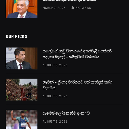
ආණ්ඩු පක්ෂ මන්ත්‍රී කණ්ඩායම් රැස්වීමේදී ශ්‍රී ලංකා පොදු
ජනපෙරමුණේ මහනුවර දිස්ත්‍රික් පාර්ලිමේන්තු මන්ත්‍රීවරුන්
වන මහින්දානන්ද අලුත්ගමගේ සහ ගුණතිලක රාජපක්ෂ යන
මහත්වරුන් අතර බහින් බස්වීමකින් පසුව ඇතිවූ ගැටුමකදී
තුවාල ලැබූ රාජපක්ෂ මහතාගෙන් කොටුව පොලිසියේ
නිලධාරී කණ්ඩායමක් පැයකට වැඩි කාලයක් ප්‍රශ්න කර අද
ප්‍රකාශයක් සටහන් කර ගත්තේය.
ඉන් පසු එම පොලිස් කණ්ඩායම ගැටුම සිදුවූ ජනාධිපති
කාර්යාලයට ගොස් එහි නිලධාරීන්ගෙන් ද ප්‍රකාශ සටහන්
කරගෙන ඇති බව වාර්තාවේ.