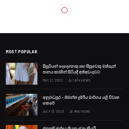
POLITICAL
මහින්දානන්ද – ගුණතිලක වලිය
ගැන සොයන්න පොලිසිය ජනපති
කාර්යාලයට
BY
LANKA24X7
JUNE 6, 2024
NO COMMENTS
1 MIN READ