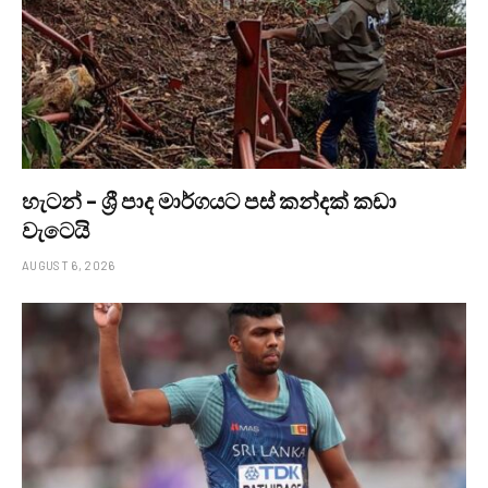
හැටන් – ශ්‍රී පාද මාර්ගයට පස් කන්දක් කඩා
වැටෙයි
AUGUST 6, 2026