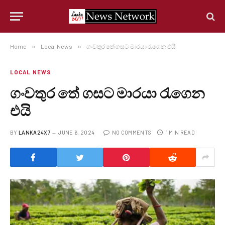
Home
»
Local News
»
ගංවතුර තේ ගසට මාරයා රැගෙන එයි
LOCAL NEWS
ගංවතුර තේ ගසට මාරයා රැගෙන
එයි
BY
LANKA24X7
JUNE 6, 2024
NO COMMENTS
1 MIN READ