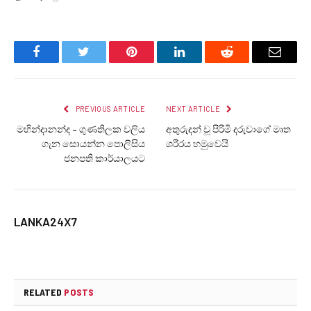
Facebook
Twitter
Pinterest
LinkedIn
Reddit
Email
PREVIOUS ARTICLE
NEXT ARTICLE
මහින්දානන්ද – ගුණතිලක වලිය
අතුරුදන් වූ පිරිමි දරුවාගේ මෘත
ගැන සොයන්න පොලිසිය
ශරීරය හමුවෙයි
ජනපති කාර්යාලයට
LANKA24X7
RELATED
POSTS