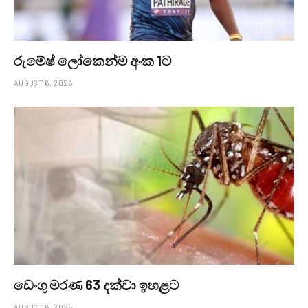
රුමේෂ් ලෝකෙන්ම අංක 1ට
AUGUST 6, 2026
ඩෙංගු මරණ 63 දක්වා ඉහළට
AUGUST 6, 2026