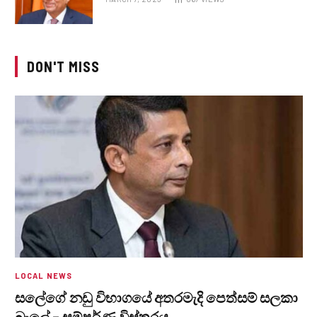
DON'T MISS
LOCAL NEWS
සලේගේ නඩු විභාගයේ අතරමැදි පෙත්සම් සලකා
බැලේ – සම්පූර්ණ විස්තරය