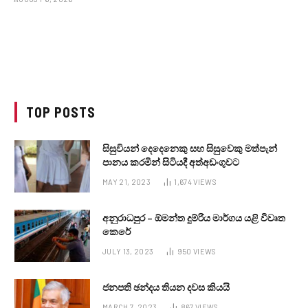
TOP POSTS
සිසුවියන් දෙදෙනෙකු සහ සිසුවෙකු මත්පැන්
පානය කරමින් සිටියදී අත්අඩංගුවට
MAY 21, 2023
1,674
VIEWS
අනුරාධපුර – ඕමන්ත දුම්රිය මාර්ගය යළි විවෘත
කෙරේ
JULY 13, 2023
950
VIEWS
ජනපති ඡන්දය තියන දවස කියයි
MARCH 7, 2023
867
VIEWS