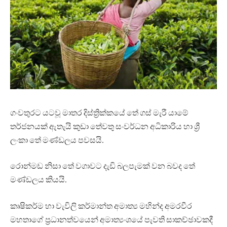
ගංවතුරට යටවූ මාතර දිස්ත්‍රික්කයේ තේ ගස් මැරී යාමේ
තර්ජනයක් ඇතැයි කුඩා තේවතු සංවර්ධන අධිකාරිය හා ශ්‍රී
ලංකා තේ මණ්ඩලය පවසයි.
රොන්මඩ නිසා තේ වගාවට දැඩි බලපැමක් වන බවද තේ
මණ්ඩලය කියයි.
කෘෂිකර්ම හා වැවිලි කර්මාන්ත අමාත්‍ය මහින්ද අමරවීර
මහතාගේ ප්‍රධානත්වයෙන් අමාත්‍යංශයේ පැවති සාකච්ඡාවකදී