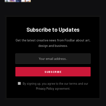
තමා ආණ්ඩු පක්ෂ මන්ත්‍රී කණ්ඩායම් රැස්වීමට සහභාගිවී
එළියට පැමිණෙමින් සිටියදී මහින්දානන්ද අලුත්ගමගේ මහතා
තමාට අතින් පයින් පහර දුන් බව ගුණතිලක රාජපක්ෂ මහතා
පොලිස් ප්‍රශ්න කිරීම්වලදී ප්‍රකාශ කර ඇතැයි දැනගන්නට ඇත.
ප්‍රතිපාදන සම්බන්ධයෙන් ඇතිවූ බහින් බස්වීමකින් අනතුරුව
ඔහු තමාට මෙසේ පහර දුන් බව ද රාජපක්ෂ මහතාගේ කට
උත්තරයේ සඳහන් වේ.
පාදයේ පැය හතරක ශල්‍යකර්මයෙන් පසු දැඩි සත්කාරයකට
ඇතුළත් කරනු ලැබ සිටි ගුණතිලක රාජපක්ෂ මහතා
නාරා‍හේන්පිට යුද හමුදා රෝහලේ සාමාන්‍ය වාට්ටුවකට
පෙරේදා (4 ) ඇතුළත් කරනු ලැබීය.
මේ අතර ගුණතිලක රාජපක්ෂ මහතා සිය ආබාධය
සම්බන්ධයෙන් වාර්තාවක් ලබා ගැනීම සඳහා අධිකරණ වෛද්‍ය
නිලධාරියාට යොමු කළ බව ඔහුගේ පුත් නිලුපුල් රාජපක්ෂ
මහතා ලංකාදීපයට පැවැසීය.
ගැටුම සම්බන්ධයෙන් කට උත්තර සියල්ල සටහන් කර
ගැනීමෙන් අනතුරුව ඒ පිළිබඳව අධිකරණයට කරුණු වාර්තා