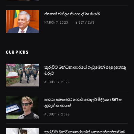
ජනපති ඡන්දය තියන දවස කියයි
MARCH 7, 2023
867
VIEWS
OUR PICKS
කුරුවිට බන්ධනාගාරයේ ගැටුමෙන් දෙදෙනෙකු
මරුට
AUGUST 7, 2026
මෙටා සමාගමට තවත් ඩොලර් මිලියන 567ක
දැවැන්ත දඩයක්
AUGUST 7, 2026
කුරුවිට බන්ධනාගාරයේත් නොසන්සුන්තාවක්