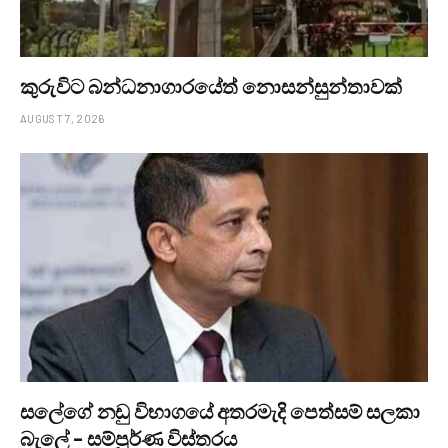
කුරුවිට බන්ධනාගාරයේත් නොසන්සුන්තාවක්
AUGUST 7, 2026
සලේගේ නඩු විභාගයේ අතරමැදි පෙත්සම් සලකා
බැලේ – සම්පූර්ණ විස්තරය