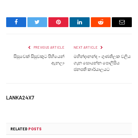
Facebook
Twitter
Pinterest
LinkedIn
Reddit
Email
PREVIOUS ARTICLE
NEXT ARTICLE
සිසුවෙක් සිසුවකුට පිහියෙන්
මහින්දානන්ද – ගුණතිලක වලිය
ඇනලා
ගැන සොයන්න පොලිසිය
ජනපති කාර්යාලයට
LANKA24X7
RELATED
POSTS