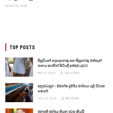
AUGUST 6, 2026
TOP POSTS
සිසුවියන් දෙදෙනෙකු සහ සිසුවෙකු මත්පැන්
පානය කරමින් සිටියදී අත්අඩංගුවට
MAY 21, 2023
1,674
VIEWS
අනුරාධපුර – ඕමන්ත දුම්රිය මාර්ගය යළි විවෘත
කෙරේ
JULY 13, 2023
950
VIEWS
ජනපති ඡන්දය තියන දවස කියයි