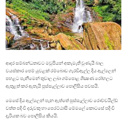
ආදර සම්බන්ධතාවට මවුපියන් අකැමැති වුණැයි බාල
වයස්කාර පෙම් යුවළක් රම්බොඩ ගැරඬිඇල්ල දිය ඇල්ලෙන්
පහළට පැනීමෙන් තුවාල ලබා ගම්පොළ ශික්‍ෂණ රෝහලට
ඇතුළත් කර ඇතැයි පුස්සැල්ලාව පොලිසිය පවසයි.
මෙසේ දිය ඇල්ලෙන් පැන ඇත්තේ පුස්සැල්ලාව රොච්චයිල්ඩ්
වත්ත පදිංචි දරුවකු හා පෙරට්ඨාසි මේමලේ කොටසේ පදිංචි
දැරියක බව පොලිසිය කියයි.