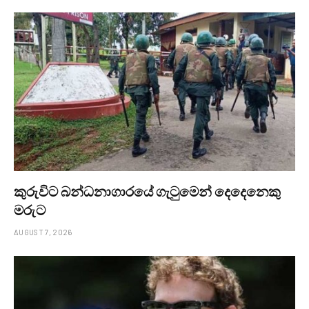
කුරුවිට බන්ධනාගාරයේ ගැටුමෙන් දෙදෙනෙකු
මරුට
AUGUST 7, 2026