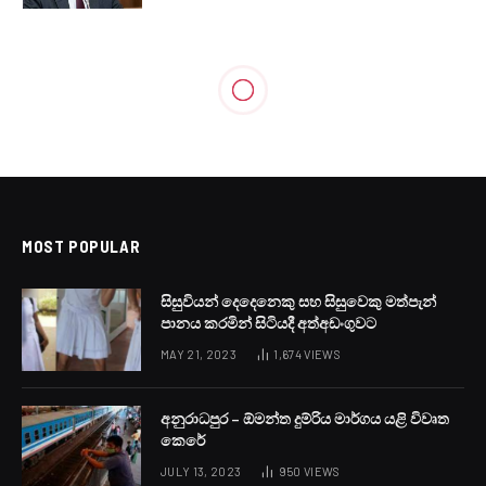
MOST POPULAR
සිසුවියන් දෙදෙනෙකු සහ සිසුවෙකු මත්පැන්
පානය කරමින් සිටියදී අත්අඩංගුවට
MAY 21, 2023
1,674
VIEWS
අනුරාධපුර – ඕමන්ත දුම්රිය මාර්ගය යළි විවෘත
කෙරේ
JULY 13, 2023
950
VIEWS