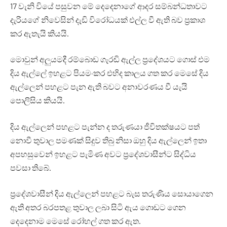
17 වැනි වියේ පසුවන මේ දෙදෙනාගේ ආදර සම්බන්ධතාවට
දැරියගේ නිවෙසින් දැඩි විරෝධයක් එල්ල වී ඇති බව ප්‍රකාශ
කර ඇතැයි කියයි.
මොවුන් අලුයමදී රම්බොඩ ගැරඬි ඇල්ල ප්‍රදේශයට ගොස් එම
දිය ඇල්ලේ ඉහළට පියමංකර එහිද කාලය ගත කර මෙසේ දිය
ඇල්ලෙන් පහළට පැන ඇති බවට අනාවරණය වී යැයි
පොලිසිය කියයි.
දිය ඇල්ලෙන් පහළට පැන්න ද තරුණයා ජීවිතක්ෂයට පත්
නොවී තුවාල පමණක් සිදුව තිබු නිසා ඔහු දිය ඇල්ලෙන් ඉතා
අපහසුවෙන් ඉහළට පැමිණ අවට ප්‍රදේශවාසීන්ට සිද්ධිය
පවසා තිබේ.
ප්‍රදේශවාසීන් දිය ඇල්ලෙන් පහළට බැස තරුණිය සොයාගෙන
ඇති අතර බරපතළ තුවාල ලබා සිටි ඇය ගොඩට ගෙන
දෙදෙනාම මෙසේ රෝහල් ගත කර ඇත.