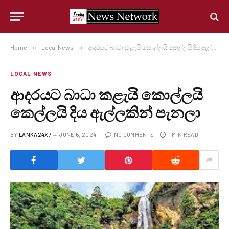
Home
»
Local News
»
ආදරයට බාධා කළැයි කොල්ලයි කෙල්ලයි දිය ඇල්ලකින් පැනලා
LOCAL NEWS
ආදරයට බාධා කළැයි කොල්ලයි
කෙල්ලයි දිය ඇල්ලකින් පැනලා
BY
LANKA24X7
JUNE 6, 2024
NO COMMENTS
1 MIN READ