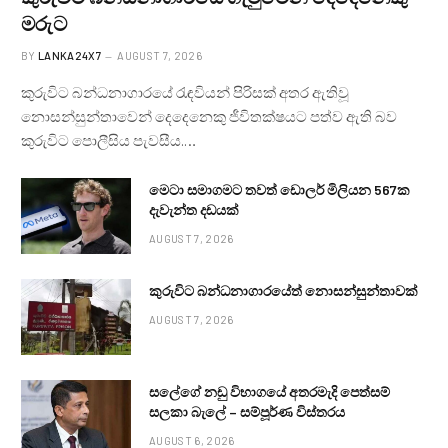
මරුට
BY
LANKA24X7
AUGUST 7, 2026
කුරුවිට බන්ධනාගාරයේ රැඳවියන් පිරිසක් අතර ඇතිවූ
නොසන්සුන්තාවෙන් දෙදෙනෙකු ජීවිතක්ෂයට පත්ව ඇති බව
කුරුවිට පොලීසිය පැවසීය.…
මෙටා සමාගමට තවත් ඩොලර් මිලියන 567ක
දැවැන්ත දඩයක්
AUGUST 7, 2026
කුරුවිට බන්ධනාගාරයේත් නොසන්සුන්තාවක්
AUGUST 7, 2026
සලේගේ නඩු විභාගයේ අතරමැදි පෙත්සම්
සලකා බැලේ – සම්පූර්ණ විස්තරය
AUGUST 6, 2026