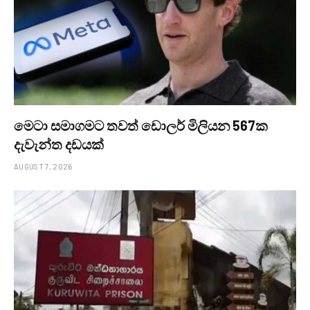
මෙටා සමාගමට තවත් ඩොලර් මිලියන 567ක
දැවැන්ත දඩයක්
AUGUST 7, 2026