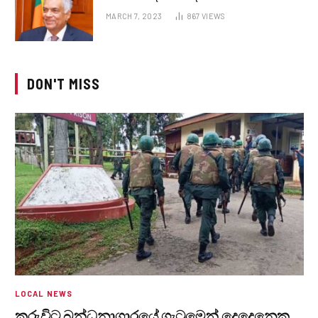
MARCH 7, 2023
867
VIEWS
DON'T MISS
LOCAL NEWS
කුරුවිට බන්ධනාගාරයේ ගැටුමෙන් දෙදෙනෙකු