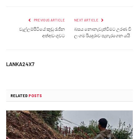
PREVIOUS ARTICLE
NEXT ARTICLE
වැල්ලම්පිටියේ කුඩු රැජින
බසය නොනැවැත්වීමට උරණ වී
අත්අඩංගුවට
ලංගම රියදුරාව පැහැරගෙන යයි
LANKA24X7
RELATED
POSTS