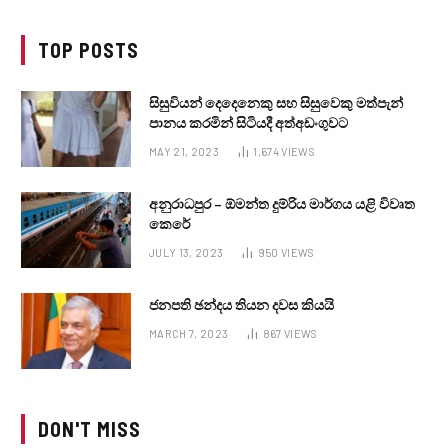
TOP POSTS
සිසුවියන් දෙදෙනෙකු සහ සිසුවෙකු මත්පැන්
පානය කරමින් සිටියදී අත්අඩංගුවට
MAY 21, 2023
1,674
VIEWS
අනුරාධපුර – ඕමන්ත දුම්රිය මාර්ගය යළි විවෘත
කෙරේ
JULY 13, 2023
950
VIEWS
ජනපති ඡන්දය තියන දවස කියයි
MARCH 7, 2023
867
VIEWS
DON'T MISS