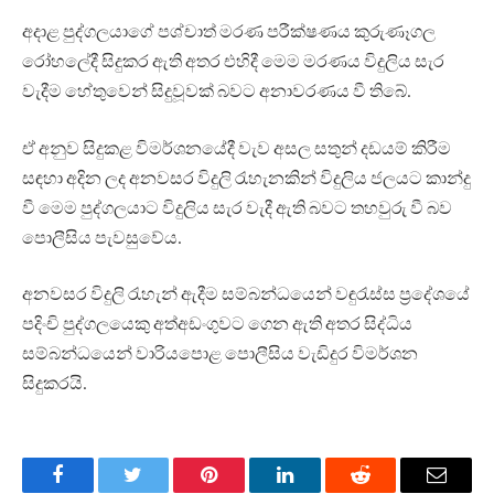
අදාළ පුද්ගලයාගේ පශ්චාත් මරණ පරීක්ෂණය කුරුණෑගල
රෝහලේදී සිදුකර ඇති අතර එහිදී මෙම මරණය විදුලිය සැර
වැදීම හේතුවෙන් සිදුවූවක් බවට අනාවරණය වී තිබේ.
ඒ අනුව සිදුකළ විමර්ශනයේදී වැව අසල සතුන් දඩයම් කිරීම
සඳහා අදින ලද අනවසර විදුලි රැහැනකින් විදුලිය ජලයට කාන්දු
වී මෙම පුද්ගලයාට විදුලිය සැර වැදී ඇති බවට තහවුරු වී බව
පොලීසිය පැවසුවේය.
අනවසර විදුලි රැහැන් ඇදීම සම්බන්ධයෙන් වඳුරැස්ස ප්‍රදේශයේ
පදිංචි පුද්ගලයෙකු අත්අඩංගුවට ගෙන ඇති අතර සිද්ධිය
සම්බන්ධයෙන් වාරියපොළ පොලීසිය වැඩිදුර විමර්ශන
සිදුකරයි.
Facebook
Twitter
Pinterest
LinkedIn
Reddit
Email