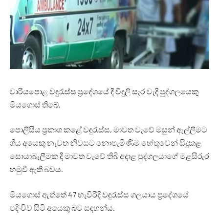
වාරියපොළ වඳුරැස්ස ප්‍රදේශයේ දී විදුලි සැර වැදී පුද්ගලයෙකු
මියගොස් තිබේ.
පොලීසිය ප්‍රකාශ කළේ වඳුරැස්ස, මාවත වැවේ මසුන් ඇල්ලීමට
ගිය අයෙකු නැවත නිවසට නොපැමීණීම හේතුවෙන් සිදුකළ
සොයාබැලීමක දී මාවත වැවේ තිබී අදාළ පුද්ගලයාගේ මළසිරුර
හමුවී ඇති බවය.
මියගොස් ඇත්තේ 47 හැවිරිදි වඳුරැස්ස ගලයාය ප්‍රදේශයේ
පදිංචිව සිටි අයෙකු බව සඳහන්ය.