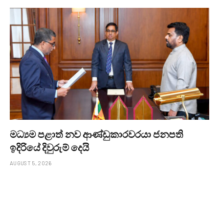
මධ්‍යම පළාත් නව ආණ්ඩුකාරවරයා ජනපති
ඉදිරියේ දිවුරුම් දෙයි
AUGUST 5, 2026