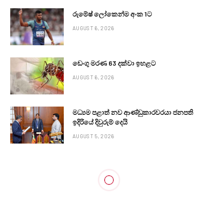
රුමේෂ් ලෝකෙන්ම අංක 1ට
AUGUST 6, 2026
ඩෙංගු මරණ 63 දක්වා ඉහළට
AUGUST 6, 2026
මධ්‍යම පළාත් නව ආණ්ඩුකාරවරයා ජනපති
ඉදිරියේ දිවුරුම් දෙයි
AUGUST 5, 2026