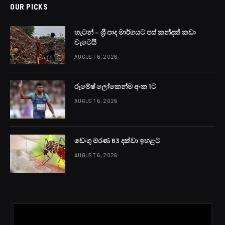
OUR PICKS
හැටන් – ශ්‍රී පාද මාර්ගයට පස් කන්දක් කඩා
වැටෙයි
AUGUST 6, 2026
රුමේෂ් ලෝකෙන්ම අංක 1ට
AUGUST 6, 2026
ඩෙංගු මරණ 63 දක්වා ඉහළට
AUGUST 6, 2026