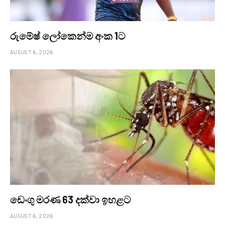
රුමේෂ් ලෝකෙන්ම අංක 1ට
AUGUST 6, 2026
ඩෙංගු මරණ 63 දක්වා ඉහළට
AUGUST 6, 2026