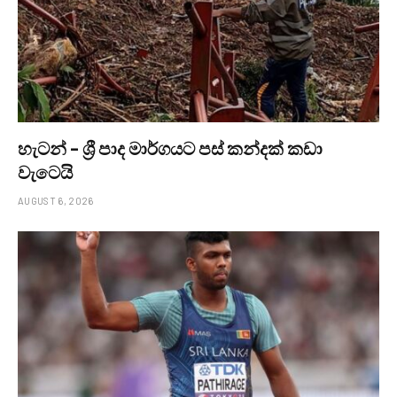
හැටන් – ශ්‍රී පාද මාර්ගයට පස් කන්දක් කඩා
වැටෙයි
AUGUST 6, 2026