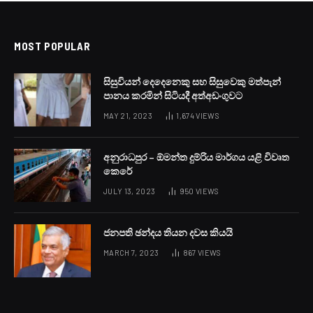
MOST POPULAR
සිසුවියන් දෙදෙනෙකු සහ සිසුවෙකු මත්පැන්
පානය කරමින් සිටියදී අත්අඩංගුවට
MAY 21, 2023
1,674
VIEWS
අනුරාධපුර – ඕමන්ත දුම්රිය මාර්ගය යළි විවෘත
කෙරේ
JULY 13, 2023
950
VIEWS
ජනපති ඡන්දය තියන දවස කියයි
MARCH 7, 2023
867
VIEWS