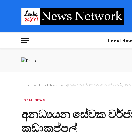
Local New
Home
»
Local News
»
අනධ්‍යයන සේවක වර්ජනයෙන් උපාධි උත්සව
LOCAL NEWS
අනධ්‍යයන සේවක වර්ජ
කඩාකප්පල්