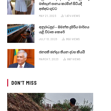
මත්පැන් පානය කරමින් සිටියදී
අත්අඩංගුවට
MAY 21, 2023
1,674
VIEWS
අනුරාධපුර – ඕමන්ත දුම්රිය මාර්ගය
යළි විවෘත කෙරේ
JULY 13, 2023
950
VIEWS
ජනපති ඡන්දය තියන දවස කියයි
MARCH 7, 2023
867
VIEWS
DON'T MISS