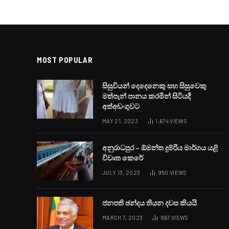
MOST POPULAR
සිසුවියන් දෙදෙනෙකු සහ සිසුවෙකු
මත්පැන් පානය කරමින් සිටියදී
අත්අඩංගුවට
MAY 21, 2023
1,674
VIEWS
අනුරාධපුර – ඕමන්ත දුම්රිය මාර්ගය යළි
විවෘත කෙරේ
JULY 13, 2023
950
VIEWS
ජනපති ඡන්දය තියන දවස කියයි
MARCH 7, 2023
867
VIEWS