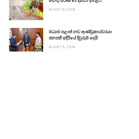
ඩෙංගු මරණ 63 දක්වා ඉහළට
AUGUST 6, 2026
මධ්‍යම පළාත් නව ආණ්ඩුකාරවරයා
ජනපති ඉදිරියේ දිවුරුම් දෙයි
AUGUST 5, 2026