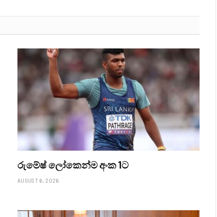
රුමේෂ් ලෝකෙන්ම අංක 1ට
AUGUST 6, 2026