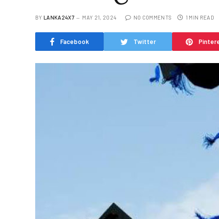
BY
LANKA24X7
MAY 21, 2024
NO COMMENTS
1 MIN READ
Facebook
Twitter
Pinter