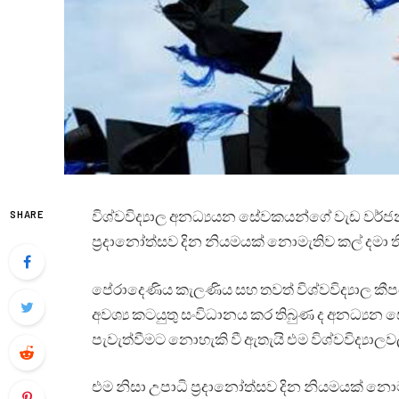
විශ්වවිද්‍යාල අනධ්‍යයන සේවකයන්ගේ වැඩ වර්ජන
SHARE
ප්‍රදානෝත්සව දින නියමයක් නොමැතිව කල් දමා ත
පේරාදෙණිය කැලණිය සහ තවත් විශ්වවිද්‍යාල කී
අවශ්‍ය කටයුතු සංවිධානය කර තිබුණ ද අනධ්‍
පැවැත්වීමට නොහැකි වී ඇතැයි එම විශ්වවිද්‍යා
එම නිසා උපාධි ප්‍රදානෝත්සව දින නියමයක් නොම