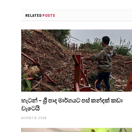
RELATED
POSTS
හැටන් – ශ්‍රී පාද මාර්ගයට පස් කන්දක් කඩා
වැටෙයි
AUGUST 6, 2026