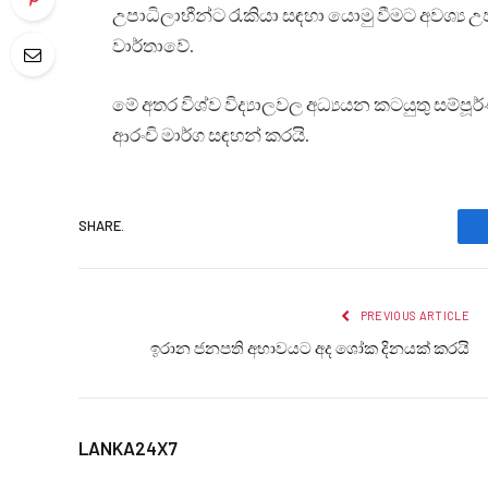
උපාධිලාභීන්ට රැකියා සඳහා යොමු වීමට අවශ්‍ය උ
වාර්තාවේ.
මේ අතර විශ්ව විද්‍යාලවල අධ්‍යයන කටයුතු සම්ප
ආරංචි මාර්ග සඳහන් කරයි.
SHARE.
PREVIOUS ARTICLE
ඉරාන ජනපති අභාවයට අද ශෝක දිනයක් කරයි
LANKA24X7