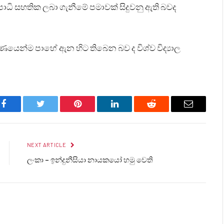
පාධි සහතික ලබා ගැනීමේ පමාවක් සිදුවනු ඇති බවද
ූර්ණයෙන්ම පාහේ ඇන හිට තිබෙන බව ද විශ්ව විද්‍යාල
Facebook
Twitter
Pinterest
LinkedIn
Reddit
Email
NEXT ARTICLE
ලංකා – ඉන්දුනීසියා නායකයෝ හමු වෙති