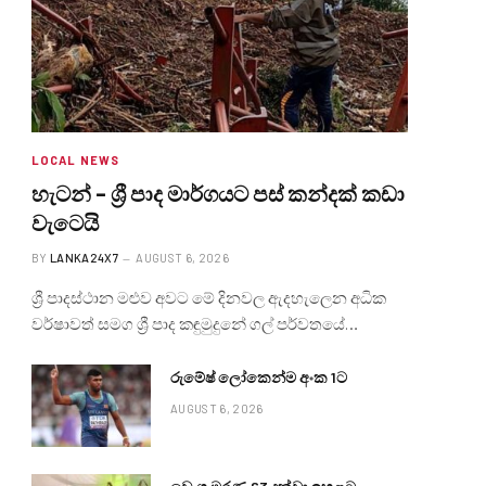
LOCAL NEWS
හැටන් – ශ්‍රී පාද මාර්ගයට පස් කන්දක් කඩා
වැටෙයි
BY
LANKA24X7
AUGUST 6, 2026
ශ්‍රී පාදස්ථාන මළුව අවට මේ දිනවල ඇදහැලෙන අධික
වර්ෂාවත් සමග ශ්‍රී පාද කඳුමුදුනේ ගල් පර්වතයේ…
රුමේෂ් ලෝකෙන්ම අංක 1ට
AUGUST 6, 2026