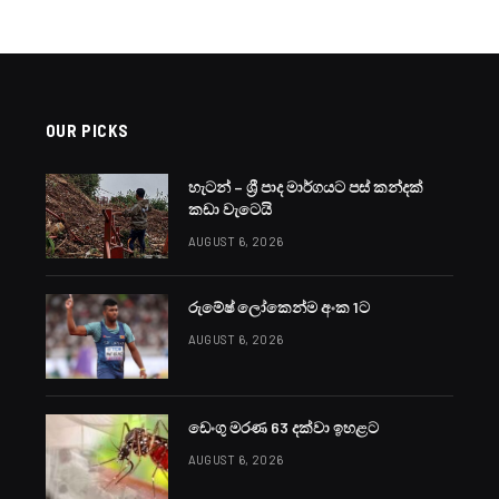
OUR PICKS
හැටන් – ශ්‍රී පාද මාර්ගයට පස් කන්දක්
කඩා වැටෙයි
AUGUST 6, 2026
රුමේෂ් ලෝකෙන්ම අංක 1ට
AUGUST 6, 2026
ඩෙංගු මරණ 63 දක්වා ඉහළට
AUGUST 6, 2026