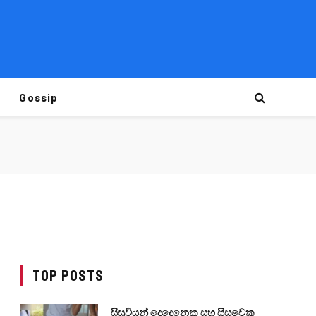
Gossip
TOP POSTS
සිසුවියන් දෙදෙනෙකු සහ සිසුවෙකු