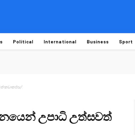
s
Political
International
Business
Sport
ත් කඩාකප්පල්
නයෙන් උපාධි උත්සවත්