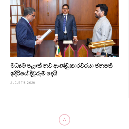
මධ්‍යම පළාත් නව ආණ්ඩුකාරවරයා ජනපති
ඉදිරියේ දිවුරුම් දෙයි
AUGUST 5, 2026