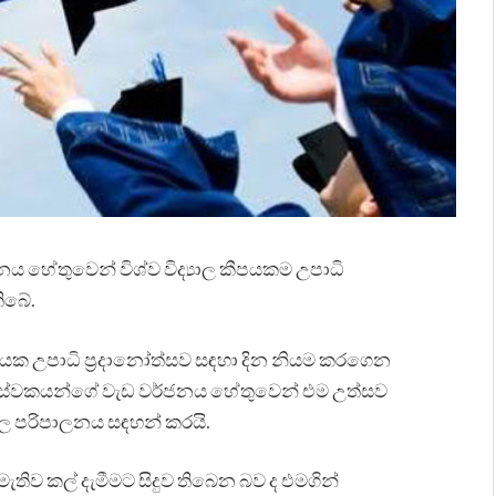
ය හේතුවෙන් විශ්ව විද්‍යාල කීපයකම උපාධි
ිබේ.
පයක උපාධි ප්‍රදානෝත්සව සඳහා දින නියම කරගෙන
යන සේවකයන්ගේ වැඩ වර්ජනය හේතුවෙන් එම උත්සව
ලවල පරිපාලනය සඳහන් කරයි.
ැතිව කල් දැමීමට සිදුව තිබෙන බව ද එමගින්