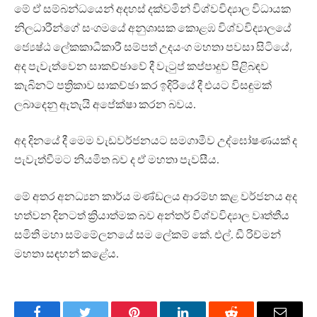
මේ ඒ සම්බන්ධයෙන් අදහස් දක්වමින් විශ්වවිද්‍යාල විධායක
නිලධාරීන්ගේ සංගමයේ අනුශාසක කොළඹ විශ්වවිද්‍යාලයේ
ජ්‍යෙෂ්ඨ ලේකකාධීකාරී සම්පත් උදයංග මහතා පවසා සිටියේ,
අද පැවැත්වෙන සාකච්ඡාවේ දී වැටුප් කප්පාදුව පිළිබඳව
කැබිනට් පත්‍රිකාව සාකච්ඡා කර ඉදිරියේ දී එයට විසඳුමක්
ලබාදෙනු ඇතැයි අපේක්ෂා කරන බවය.
අද දිනයේ දී මෙම වැඩවර්ජනයට සමගාමීව උද්ඝෝෂණයක් ද
පැවැත්වීමට නියමිත බව ද ඒ මහතා පැවසීය.
මේ අතර අනධ්‍යන කාර්ය මණ්ඩලය ආරම්භ කළ වර්ජනය අද
හත්වන දිනටත් ක්‍රියාත්මක බව අන්තර් විශ්වවිද්‍යාල වෘත්තීය
සමිති මහා සම්මේලනයේ සම ලේකම් කේ. එල්. ඩී රිච්මන්
මහතා සඳහන් කළේය.