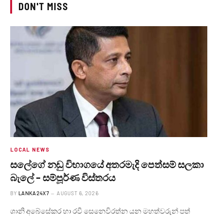
DON'T MISS
LOCAL NEWS
සලේගේ නඩු විභාගයේ අතරමැදි පෙත්සම් සලකා
බැලේ – සම්පූර්ණ විස්තරය
BY
LANKA24X7
AUGUST 6, 2026
ශානි අබේසේකර හා රවී සෙනෙවිරත්න යන මහත්වරුන් පත්