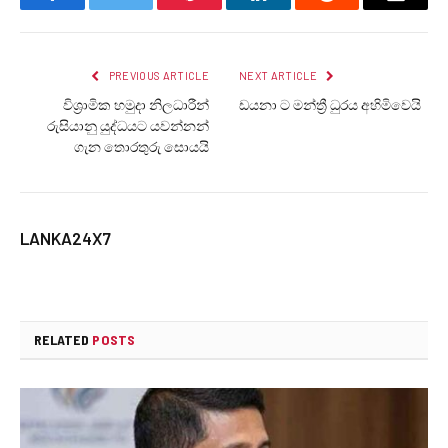
Facebook
Twitter
Pinterest
LinkedIn
Reddit
Email
PREVIOUS ARTICLE
NEXT ARTICLE
විශ්‍රාමික හමුදා නිලධාරීන්
ඩයනා ට මන්ත්‍රී ධුරය අහිමිවෙයි
රුසියානු යුද්ධයට යවන්නන්
ගැන තොරතුරු සොයයි
LANKA24X7
RELATED
POSTS