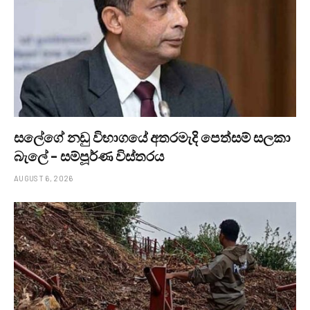
සලේගේ නඩු විභාගයේ අතරමැදි පෙත්සම් සලකා
බැලේ – සම්පූර්ණ විස්තරය
AUGUST 6, 2026