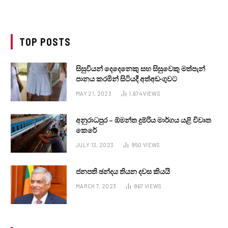
TOP POSTS
සිසුවියන් දෙදෙනෙකු සහ සිසුවෙකු මත්පැන්
පානය කරමින් සිටියදී අත්අඩංගුවට
MAY 21, 2023
1,674
VIEWS
අනුරාධපුර – ඕමන්ත දුම්රිය මාර්ගය යළි විවෘත
කෙරේ
JULY 13, 2023
950
VIEWS
ජනපති ඡන්දය තියන දවස කියයි
MARCH 7, 2023
867
VIEWS