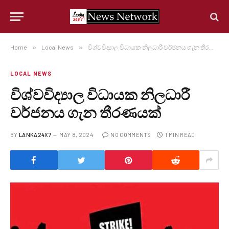
Home
»
Local News
»
විශ්වවිද්‍යාල විධායක නිලධාරී වර්ජනය ගැන තීරණයක්
LOCAL NEWS
විශ්වවිද්‍යාල විධායක නිලධාරී
වර්ජනය ගැන තීරණයක්
BY
LANKA24X7
MAY 8, 2024
NO COMMENTS
1 MIN READ