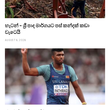
හැටන් – ශ්‍රී පාද මාර්ගයට පස් කන්දක් කඩා
වැටෙයි
AUGUST 6, 2026