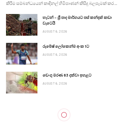
කිරීම සම්බන්ධයෙන් කාදිනල් හිමිපාණන් කිසිදු බලපෑමක් කර…
හැටන් – ශ්‍රී පාද මාර්ගයට පස් කන්දක් කඩා
වැටෙයි
AUGUST 6, 2026
රුමේෂ් ලෝකෙන්ම අංක 1ට
AUGUST 6, 2026
ඩෙංගු මරණ 63 දක්වා ඉහළට
AUGUST 6, 2026