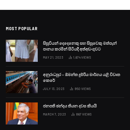
MOST POPULAR
සිසුවියන් දෙදෙනෙකු සහ සිසුවෙකු මත්පැන්
පානය කරමින් සිටියදී අත්අඩංගුවට
MAY 21, 2023
1,674
VIEWS
අනුරාධපුර – ඕමන්ත දුම්රිය මාර්ගය යළි විවෘත
කෙරේ
JULY 13, 2023
950
VIEWS
ජනපති ඡන්දය තියන දවස කියයි
MARCH 7, 2023
867
VIEWS