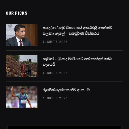
OUR PICKS
සලේගේ නඩු විභාගයේ අතරමැදි පෙත්සම්
සලකා බැලේ – සම්පූර්ණ විස්තරය
AUGUST 6, 2026
හැටන් – ශ්‍රී පාද මාර්ගයට පස් කන්දක් කඩා
වැටෙයි
AUGUST 6, 2026
රුමේෂ් ලෝකෙන්ම අංක 1ට
AUGUST 6, 2026