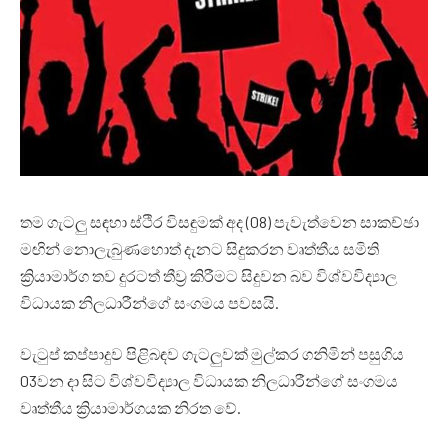
තම ගැටලු සඳහා ස්ථිර විසඳුමක් අද (08) පැවැත්වෙන සාකච්ඡා
මඟින් නොලැබුණහොත් දැනට සිදුකරන වෘත්තීය සමිති
ක්‍රියාමාර්ග තව දුරටත් තීව්‍ර කිරීමට සිදුවන බව විශ්වවිද්‍යාල
විධායක නිලධාරීන්ගේ සංගමය පවසයි.
වැටුප් කප්පාදුව පිළිබඳව ගැටලුවක් මුල්කර ගනිමින් පසුගිය
03වන දා සිට විශ්වවිද්‍යාල විධායක නිලධාරීන්ගේ සංගමය
වෘත්තීය ක්‍රියාමාර්ගයක නිරත වේ.