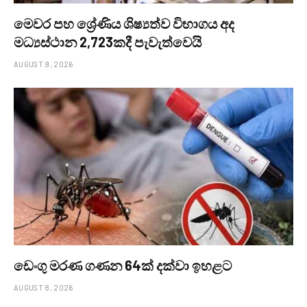
මෙවර පහ ශ්‍රේණිය ශිෂ්‍යත්ව විභාගය අද
මධ්‍යස්ථාන 2,723කදී පැවැත්වෙයි
AUGUST 9, 2026
ඩෙංගු මරණ ගණන 64ක් දක්වා ඉහළට
AUGUST 8, 2026