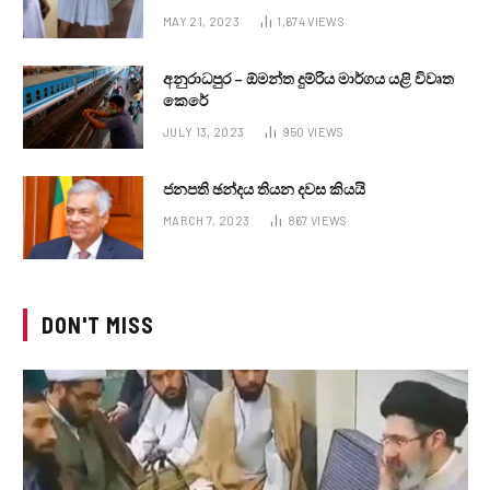
MAY 21, 2023
1,674
VIEWS
අනුරාධපුර – ඕමන්ත දුම්රිය මාර්ගය යළි විවෘත
කෙරේ
JULY 13, 2023
950
VIEWS
ජනපති ඡන්දය තියන දවස කියයි
MARCH 7, 2023
867
VIEWS
DON'T MISS