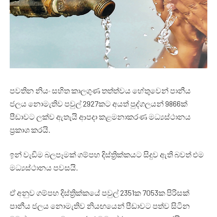
පවතින නියං සහිත කාලගුණ තත්ත්වය හේතුවෙන් පානීය
ජලය නොමැතිව පවුල් 2927කට අයත් පුද්ගලයන් 9866ක්
පීඩාවට ලක්ව ඇතැයි ආපදා කළමනාකරණ මධ්‍යස්ථානය
ප්‍රකාශ කරයි.
ඉන් වැඩිම බලපෑමක් ගම්පහ දිස්ත්‍රික්කයට සිදුව ඇති බවත් එම
මධ්‍යස්ථානය පවසයි.
ඒ අනුව ගම්පහ දිස්ත්‍රික්කයේ පවුල් 2351ක 7053ක පිරිසක්
පානීය ජලය නොමැතිව නියඟයෙන් පීඩාවට පත්ව සිටින