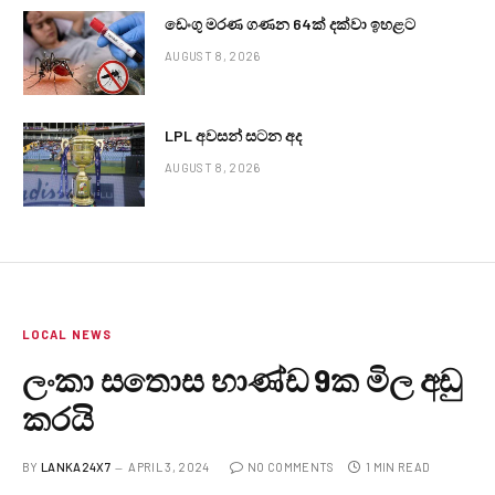
ඩෙංගු මරණ ගණන 64ක් දක්වා ඉහළට
AUGUST 8, 2026
LPL අවසන් සටන අද
AUGUST 8, 2026
LOCAL NEWS
ලංකා සතොස භාණ්ඩ 9ක මිල අඩු
කරයි
BY
LANKA24X7
APRIL 3, 2024
NO COMMENTS
1 MIN READ