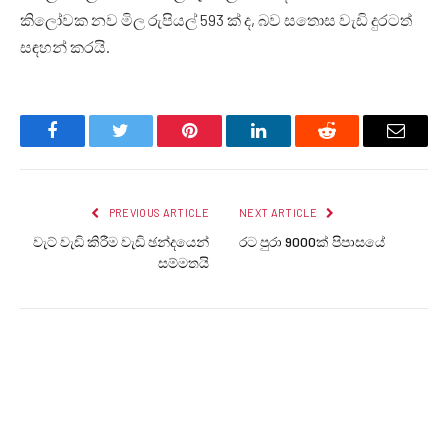
කිලෝවක නව මිල රුපියල් 593 ක් ද, බව සතොස වැඩි දුරටත්
සඳහන් කරයි.
Facebook
Twitter
Pinterest
LinkedIn
Reddit
Email
PREVIOUS ARTICLE
NEXT ARTICLE
වැට් වැඩි කිරීම වැඩි ඡන්දයෙන්
රට පුරා 9000ක් පිපාසයේ
සම්මතයි
LANKA24X7