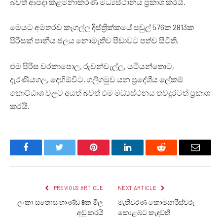
බවත් ආපදා කළමනාකරණ මධ්‍යස්ථානය ප්‍රකාශ කරයි.
මෙයට අමතරව කෑගල්ල දිස්ත්‍රික්කයේ පවුල් 576ක 2813ක
පිරිසක් පානීය ජලය නොමැතිව පීඩාවට පත්ව සිටිති.
එම පිරිස වරකාපොල, රුවන්වැල්ල, යටියන්තොට,
දැරණියගල, දෙහිඕවිට, ගලිගමුව යන ප්‍රදේශීය ලේකම්
කොට්ඨාශ වලට අයත් බවත් එම මධ්‍යස්ථනය තවදුරටත් ප්‍රකාශ
කරයි.
Facebook
Twitter
Pinterest
LinkedIn
Reddit
Email
PREVIOUS ARTICLE
NEXT ARTICLE
ලංකා සතොස භාණ්ඩ 9ක මිල
මැතිවරණ කොමසාරිස්වරු
අඩු කරයි
කොළඹට කැඳවති