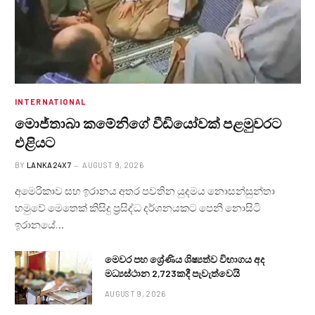
INTERNATIONAL
මොජ්තාබා කමේනිගේ වීඩියෝවක් පළමුවරට
එළියට
BY
LANKA24X7
AUGUST 9, 2026
අමෙරිකාව සහ ඉරානය අතර පවතින යුදමය නොසන්සුන්තා
හමුවේ මෙතෙක් කිසිදු ප්‍රසිද්ධ දර්ශනයකට පෙනී නොසිටි
ඉරානයේ…
මෙවර පහ ශ්‍රේණිය ශිෂ්‍යත්ව විභාගය අද
මධ්‍යස්ථාන 2,723කදී පැවැත්වෙයි
AUGUST 9, 2026