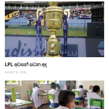
LPL අවසන් සටන අද
AUGUST 8, 2026