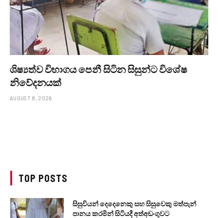
ශිෂ්‍යත්ව විභාගය පෙනී සිටින සිසුන්ට විශේෂ
නිවේදනයක්
AUGUST 8, 2026
TOP POSTS
සිසුවියන් දෙදෙනෙකු සහ සිසුවෙකු මත්පැන්
පානය කරමින් සිටියදී අත්අඩංගුවට