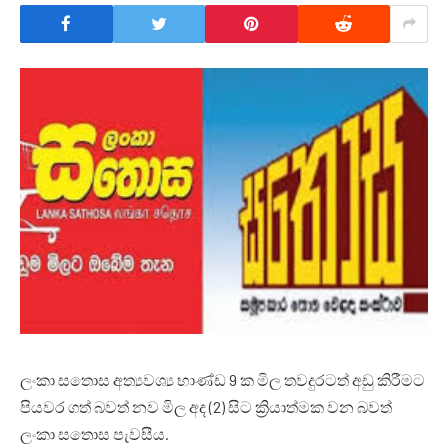
ලංකා සතොස අත්‍යවශ්‍ය භාණ්ඩ 9 ක මිල තවදුරටත් අඩු කිරීමට
පියවර ගත් බවත් නව මිල අද (2) සිට ක්‍රියාත්මක වන බවත්
ලංකා සතොස පැවසීය.