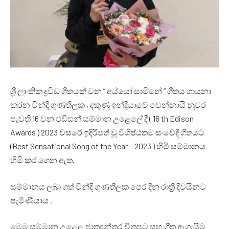
ශ්‍රී ලාංකික ද්‍රවිඩ ගීතයක් වන ” අය්යෝ සාමිනේ ” ගීතය ගායනා
කරන වින්දි ගුණතිලක , දකුණු ඉන්දියාවේ චෙන්නායි නුවර
පැවති 16 වන එඩිසන් සම්මාන උළෙලේ දී ( 16 th Edison
Awards ) 2023 වසරේ ඉදිරිපත් වූ විශිෂ්ඨතම සංවේදී ගීතයට
(Best Sensational Song of the Year – 2023 ) හිමි සම්මානය
හිමි කර ගෙන ඇත.
සම්මානය ලබා ගත් වින්දි ගුණතිලක පෙර දින රාත්‍රී දිවයිනට
පැමිණියාය .
මෙම සම්මාන උළෙල ජාත්‍යන්තර චිත්‍රපට සහ ගීත ඇගැයීම