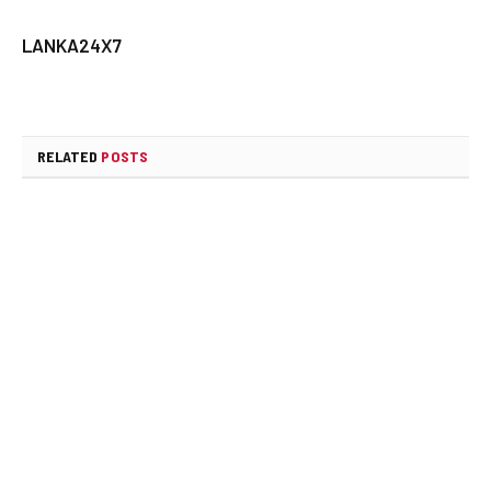
LANKA24X7
RELATED
POSTS
ආරක්ෂක නියෝජ්‍ය ඇමතිට එරෙහි විශ්වාසභංග
යෝජනාව ගැන කථානායකගේ තීරණය අද
AUGUST 19, 2025