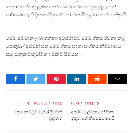
සදහා පවත්වනු ලබන අතර , මෙම සම්මාන උළෙල ඉකුත්
මාර්තු 24 වැනි දින ඉන්දියාවේ චෙන්නායි නුවර පවත්වා තිබුණි
.
මෙම සම්මාන ලබා ගන්නා අවස්ථාවට මෙම ගීතය රචනා කළ
පොතුවිල් අස්මින් සහ මෙම ගීතය සදහා සංගීත‍ය නිර්මාණය
කළ සනුක වික්‍රමසිංහ ද එක් වී සිටියහ .
Facebook
Twitter
Pinterest
LinkedIn
Reddit
Email
PREVIOUS ARTICLE
NEXT ARTICLE
පොහොට්ටුව මැයි රැලියටත්
අපරාධ ලේඛනයේ සිටින
සූදානම්
මුතුවාගේ නිවෙසට වෙඩි