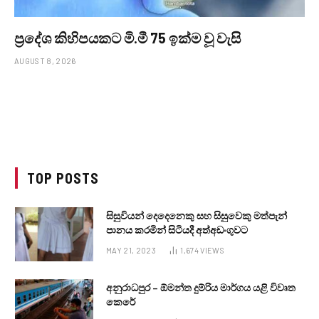
ප්‍රදේශ කිහිපයකට මි.මී 75 ඉක්ම වූ වැසි
AUGUST 8, 2026
TOP POSTS
සිසුවියන් දෙදෙනෙකු සහ සිසුවෙකු මත්පැන්
පානය කරමින් සිටියදී අත්අඩංගුවට
MAY 21, 2023
1,674
VIEWS
අනුරාධපුර – ඕමන්ත දුම්රිය මාර්ගය යළි විවෘත
කෙරේ