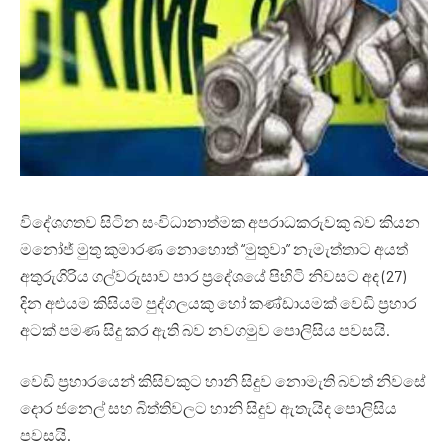
විදේශගතව සිටින සංවිධානාත්මක අපරාධකරුවකු බව කියන
මනෝජ් මුතු කුමාරණ නොහොත් “මුතුවා” නැමැත්තාට අයත්
අතුරුගිරිය ගල්වරුසාව පාර ප්‍රදේශයේ පිහිටි නිවසට අද (27)
දින අළුයම කිසියම් පුද්ගලයකු හෝ කණ්ඩායමක් වෙඩි ප්‍රහාර
අටක් පමණ සිදු කර ඇති බව නවගමුව පොලිසිය පවසයි.
වෙඩි ප්‍රහාරයෙන් කිසිවකුට හානි සිදුව නොමැති බවත් නිවසේ
දොර ජනෙල් සහ බිත්තිවලට හානි සිදුව ඇතැයිද පොලිසිය
පවසයි.