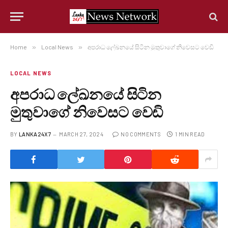
Home
»
Local News
»
අපරාධ ලේඛනයේ සිටින මුතුවාගේ නිවෙසට වෙඩි
LOCAL NEWS
අපරාධ ලේඛනයේ සිටින
මුතුවාගේ නිවෙසට වෙඩි
BY
LANKA24X7
MARCH 27, 2024
NO COMMENTS
1 MIN READ