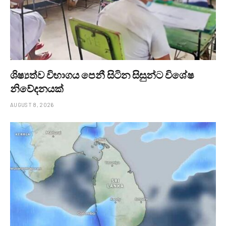
ශිෂ්‍යත්ව විභාගය පෙනී සිටින සිසුන්ට විශේෂ
නිවේදනයක්
AUGUST 8, 2026