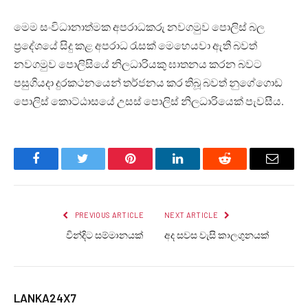
මෙම සංවිධානාත්මක අපරාධකරු නවගමුව පොලිස් බල
ප්‍රදේශයේ සිදු කළ අපරාධ රැසක් මෙහෙයවා ඇති බවත්
නවගමුව පොලිසියේ නිලධාරියකු ඝාතනය කරන බවට
පසුගියදා දුරකථනයෙන් තර්ජනය කර තිබූ බවත් නුගේගොඩ
පොලිස් කොට්ඨාසයේ උසස් පොලිස් නිලධාරියෙක් පැවසීය.
Facebook
Twitter
Pinterest
LinkedIn
Reddit
Email
PREVIOUS ARTICLE
NEXT ARTICLE
වින්දිට සම්මානයක්
අද සවස වැසි කාලගුනයක්
LANKA24X7