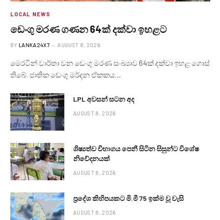
LOCAL NEWS
ඩෙංගු මරණ ගණන 64ක් දක්වා ඉහළට
BY
LANKA24X7
AUGUST 8, 2026
මෙරටින් වාර්තා වන ඩෙංගු මරණ සංඛ්‍යාව 64ක් දක්වා ඉහළ ගොස්
තිබේ. ජාතික ඩෙංගු මර්දන ඒකකය…
LPL අවසන් සටන අද
AUGUST 8, 2026
ශිෂ්‍යත්ව විභාගය පෙනී සිටින සිසුන්ට විශේෂ
නිවේදනයක්
AUGUST 8, 2026
ප්‍රදේශ කිහිපයකට මි.මී 75 ඉක්ම වූ වැසි
AUGUST 8, 2026