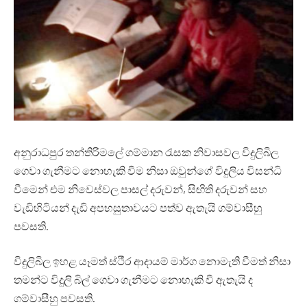
අනුරාධපුර තන්තිරිමලේ ගම්මාන රැසක නිවාසවල විදුලිබිල
ගෙවා ගැනීමට නොහැකි වීම නිසා ඔවුන්ගේ විදුලිය විසන්ධි
වීමෙන් එම නිවෙස්වල පාසල් දරුවන්, සිඟිති දරුවන් සහ
වැඩිහිටියන් දැඩි අපහසුතාවයට පත්ව ඇතැයි ගම්වාසීහු
පවසති.
විදුලිබිල ඉහළ යෑමත් ස්ථීර ආදායම් මාර්ග නොමැති වීමත් නිසා
තමන්ට විදුලි බිල් ගෙවා ගැනීමට නොහැකි වී ඇතැයි ද
ගම්වාසීහු පවසති.