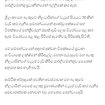
පාර්ලිමේන්තු ප්‍රධානීන්ගෙන් ඉල්ලීමක් කර ඇත.
ශ්‍රී ලංකා මහ බැංකුවේ නිලධාරීන්ගේ වැටුප් සියයට 70 කින්
වැඩි කර ගැනීම සම්බන්ධයෙන් ආණ්ඩු පක්ෂයේ සහ
විපක්ෂයේ මන්ත්‍රීවරුන් රැසක් දැඩි ලෙස විරෝධය පළ කර
ඇත. විරෝධය පළ කළ පිරිසේ ඇමතිවරු පිරිසක්ද සිටිති.
මේ සම්බන්ධයෙන් අදහස් දක්වන විපක්ෂයේ ප්‍රධාන
සංවිධායක ලක්ෂ්මන් කිරිඇල්ල මහතා පැවසුවේ මහ බැංකු
නිලධාරින්ගේ වැටුප් වැඩි කිරීම පාර්ලිමේන්තුව මෙතෙක්
අනුමත කර නැති බවයි.
ආර්ථික අර්බුදයක් පවතින අවස්ථාවක මහ බැංකුවේ
නිලධාරීන් මෙසේ ලොකු ප්‍රමාණයකින් වැටුප් වැඩි කර ගැනීම
සදාචාරාත්මක නොවන බව හෙතෙම පෙන්වා දෙයි.