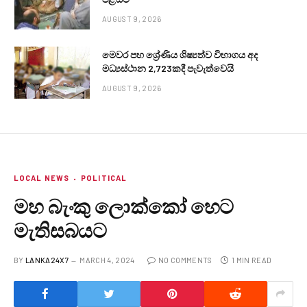
AUGUST 9, 2026
මෙවර පහ ශ්‍රේණිය ශිෂ්‍යත්ව විභාගය අද
මධ්‍යස්ථාන 2,723කදී පැවැත්වෙයි
AUGUST 9, 2026
LOCAL NEWS
POLITICAL
මහ බැංකු ලොක්කෝ හෙට
මැතිසබයට
BY
LANKA24X7
MARCH 4, 2024
NO COMMENTS
1 MIN READ