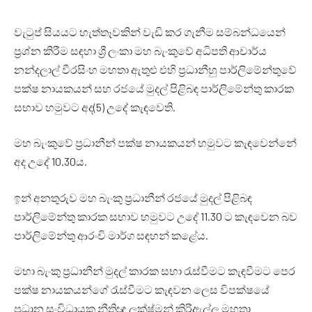
වැටුප් සියයට හැත්තෑවකින් වැඩි කර ගැනීම සම්බන්ධයෙන්
ප්‍රශ්න කිරීම සඳහා ශ්‍රී ලංකා මහ බැංකුවේ අධිපති ආචාර්ය
නන්දලාල් වීරසිංහ මහතා ඇතුළු එහි ප්‍රධානීහු පාර්ලිමේන්තුවේ
පක්ෂ නායකයන් සහ රජයේ මුදල් පිළිබඳ පාර්ලිමේන්තු කාරක
සභාව හමුවට අද(5) උදේ කැඳවෙති.
මහ බැංකුවේ ප්‍රධානීන් පක්ෂ නායකයන් හමුවට කැඳවෙන්නේ
අද උදේ 10.30ය.
ඉන් අනතුරුව මහ බැංකු ප්‍රධානීන් රජයේ මුදල් පිළිබඳ
පාර්ලිමේන්තු කාරක සභාව හමුවට උදේ 11.30 ට කැඳවෙන බව
පාර්ලිමේන්තු ආරංචි මාර්ග සඳහන් කළේය.
මහා බැංකු ප්‍රධානීන් මුදල් කාරක සභා රැස්වීමට කැඳවීමට පෙර
පක්ෂ නායකයන්ගේ රැස්වීමට කැඳවන ලෙස විපක්ෂයේ
ප්‍රධාන සංවිධායක නීතිඥ ලක්ෂ්මන් කිරිඇල්ල මහතා