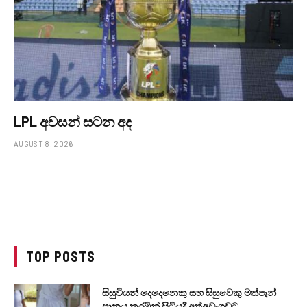
LPL අවසන් සටන අද
AUGUST 8, 2026
TOP POSTS
සිසුවියන් දෙදෙනෙකු සහ සිසුවෙකු මත්පැන්
පානය කරමින් සිටියදී අත්අඩංගුවට