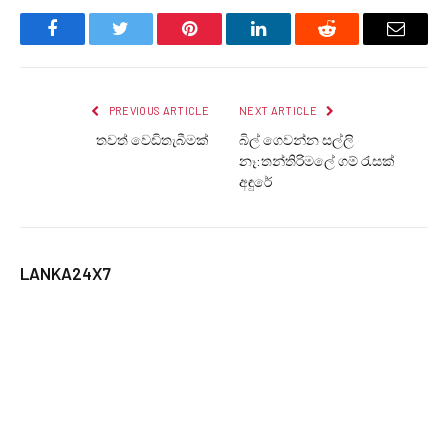
Facebook
Twitter
Pinterest
LinkedIn
Reddit
Email
PREVIOUS ARTICLE
NEXT ARTICLE
තවත් වෙඩිතැබීමක්
බිල් ගෙවන්න සල්ලි
නෑ:තන්තිරිමලේ ගම් රැසක්
අඳුරේ
LANKA24X7
RELATED
POSTS