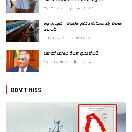
MAY 21, 2023
1,674
VIEWS
අනුරාධපුර – ඕමන්ත දුම්රිය මාර්ගය යළි විවෘත
කෙරේ
JULY 13, 2023
950
VIEWS
ජනපති ඡන්දය තියන දවස කියයි
MARCH 7, 2023
867
VIEWS
DON'T MISS