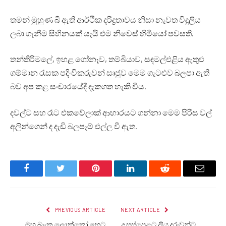
තමන් මුහුණ බී ඇති ආර්ථික දරිද්‍රතාවය නිසා නැවත විදුලිය
ලබා ගැනීම සිහිනයක් යැයි එම නිවෙස් හිමියෝ පවසති.
තන්තිරිමලේ, ඉහළ ගෝනෑව, තම්බියාව, සඳමල්එළිය ඇතුළු
ගම්මාන රැසක පදිංචිකරුවන් සෘජුව මෙම ගැටළුව බලපා ඇති
බව අප කළ සංචාරයේදී දැකගත හැකි විය.
දවල්ට සහ රෑට එකවේලාක් ආහාරයට ගන්නා මෙම පිරිස වල්
අලින්ගෙන් ද දැඩි බලපෑම් එල්ල වී ඇත.
Facebook
Twitter
Pinterest
LinkedIn
Reddit
Email
PREVIOUS ARTICLE
NEXT ARTICLE
මහ බැංකු ලොක්කෝ හෙට
උසස්පෙළට ලියු දරුවන්ට