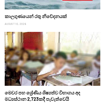
කාලගුණයෙන් ‍රතු නිවේදනයක්
AUGUST 10, 2026
මෙවර පහ ශ්‍රේණිය ශිෂ්‍යත්ව විභාගය අද
මධ්‍යස්ථාන 2,723කදී පැවැත්වෙයි