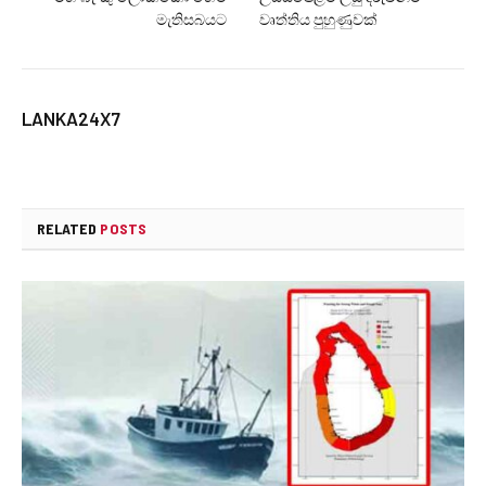
මැතිසබයට
වෘත්තිය පුහුණුවක්
LANKA24X7
RELATED
POSTS