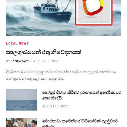
LOCAL NEWS
කාලගුණයෙන් ‍රතු නිවේදනයක්
BY
LANKA24X7
AUGUST 10, 2026
දිවයින වටා වන මුහුදු තීරයේ පවතින සක්‍රීය කාලගුණ තත්ත්වය
හේතුවෙන් තද සුළං සහ මුහුද රළු…
හෝමූස් විවෘත කිරීමට ඉරානයෙන් අමෙරිකාවට
කොන්දේසි
AUGUST 10, 2026
මොජ්තාබා කමේනිගේ වීඩියෝවක් පළමුවරට
එළියට