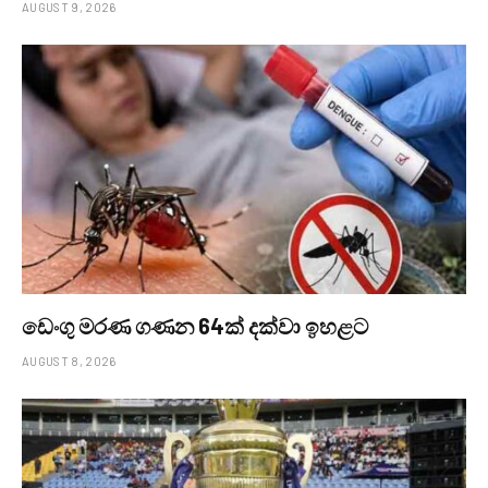
AUGUST 9, 2026
ඩෙංගු මරණ ගණන 64ක් දක්වා ඉහළට
AUGUST 8, 2026