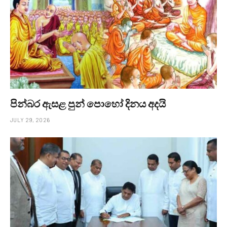
පින්බර ඇසළ පුන් පොහෝ දිනය අදයි
JULY 29, 2026