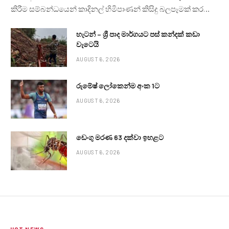
කිරීම සම්බන්ධයෙන් කාදිනල් හිමිපාණන් කිසිදු බලපෑමක් කර…
හැටන් – ශ්‍රී පාද මාර්ගයට පස් කන්දක් කඩා
වැටෙයි
AUGUST 6, 2026
රුමේෂ් ලෝකෙන්ම අංක 1ට
AUGUST 6, 2026
ඩෙංගු මරණ 63 දක්වා ඉහළට
AUGUST 6, 2026