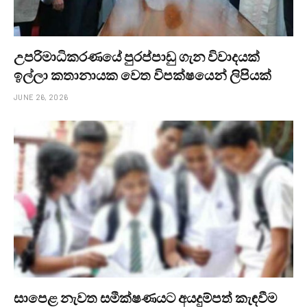
උපරිමාධිකරණයේ පුරප්පාඩු ගැන විවාදයක්
ඉල්ලා කතානායක වෙත විපක්ෂයෙන් ලිපියක්
JUNE 26, 2026
සාපෙළ නැවත සමීක්ෂණයට අයදුම්පත් කැඳවීම