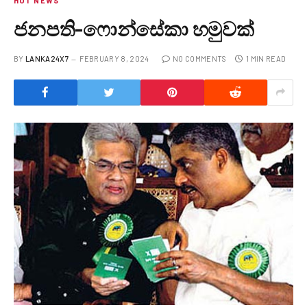
HOT NEWS
ජනපති-ෆොන්සේකා හමුවක්
BY
LANKA24X7
FEBRUARY 8, 2024
NO COMMENTS
1 MIN READ