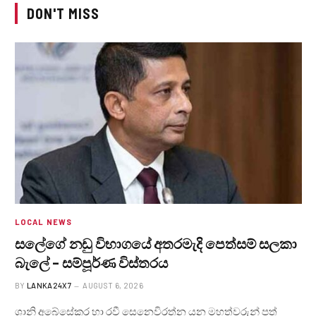
DON'T MISS
LOCAL NEWS
සලේගේ නඩු විභාගයේ අතරමැදි පෙත්සම් සලකා
බැලේ – සම්පූර්ණ විස්තරය
BY
LANKA24X7
AUGUST 6, 2026
ශානි අබේසේකර හා රවී සෙනෙවිරත්න යන මහත්වරුන් පත්