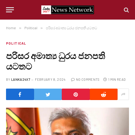
Home
»
Political
»
පරිසර අමාත්‍ය ධුරය ජනපති යටතට
POLITICAL
පරිසර අමාත්‍ය ධුරය ජනපති
යටතට
BY
LANKA24X7
FEBRUARY 8, 2024
NO COMMENTS
1 MIN READ