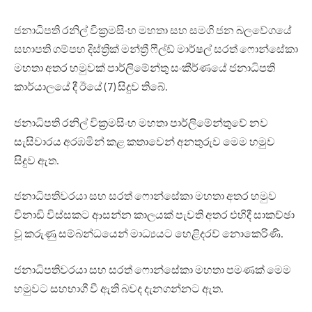
ජනාධිපති රනිල් වික්‍රමසිංහ මහතා සහ සමගි ජන බලවේගයේ
සභාපති ගම්පහ දිස්ත්‍රික් මන්ත්‍රී ෆීල්ඩ් මාර්ෂල් සරත් ෆොන්සේකා
මහතා අතර හමුවක් පාර්ලිමේන්තු සංකීර්ණයේ ජනාධිපති
කාර්යාලයේ දී ඊයේ (7) සිදුව තිබේ.
ජනාධිපති රනිල් වික්‍රමසිංහ මහතා පාර්ලිමේන්තුවේ නව
සැසිවාරය අරඹමින් කළ කතාවෙන් අනතුරුව මෙම හමුව
සිදුව ඇත.
ජනාධිපතිවරයා සහ සරත් ෆොන්සේකා මහතා අතර හමුව
විනාඩි විස්සකට ආසන්න කාලයක් පැවති අතර එහිදී සාකච්ඡා
වූ කරුණු සම්බන්ධයෙන් මාධ්‍යයට හෙළිදරව් නොකෙරිණි.
ජනාධිපතිවරයා සහ සරත් ෆොන්සේකා මහතා පමණක් මෙම
හමුවට සහභාගී වී ඇති බවද දැනගන්නට ඇත.