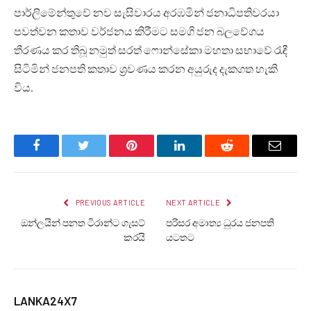
පාර්ලිමේන්තුවේ නව සැසිවාරය අරඹමින් ජනාධිපතිවරයා
පවත්වන කතාව වර්ජනය කිරීමට සමගි ජන බලවේගය
තීරණය කර තිබූ නමුත් සරත් ෆොන්සේකා මහතා සභාවේ රැඳී
සිටිමින් ජනපති කතාව ශ්‍රවණය කරන අයුරුද දැකගත හැකි
විය.
Facebook
Twitter
Pinterest
LinkedIn
Reddit
Email
PREVIOUS ARTICLE
NEXT ARTICLE
ඔන්ලයින් පනත ටිරාන්ට ගැසට්
පරිසර අමාත්‍ය ධුරය ජනපති
කරයි
යටතට
LANKA24X7