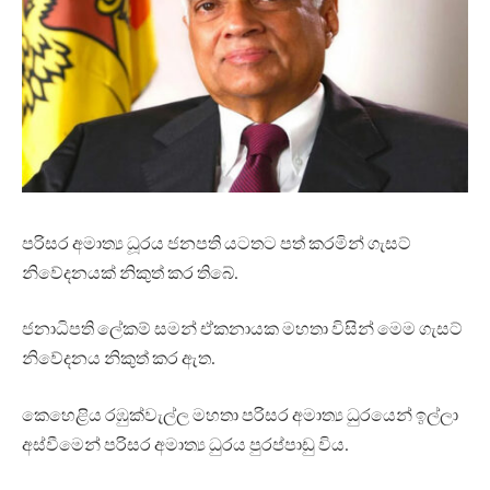
පරිසර අමාත්‍ය ධූරය ජනපති යටතට පත් කරමින් ගැසට්
නිවේදනයක් නිකුත් කර තිබේ.
ජනාධිපති ලේකම් සමන් ඒකනායක මහතා විසින් මෙම ගැසට්
නිවේදනය නිකුත් කර ඇත.
කෙහෙළිය රඹුක්වැල්ල මහතා පරිසර අමාත්‍ය ධුරයෙන් ඉල්ලා
අස්වීමෙන් පරිසර අමාත්‍ය ධුරය පුරප්පාඩු විය.