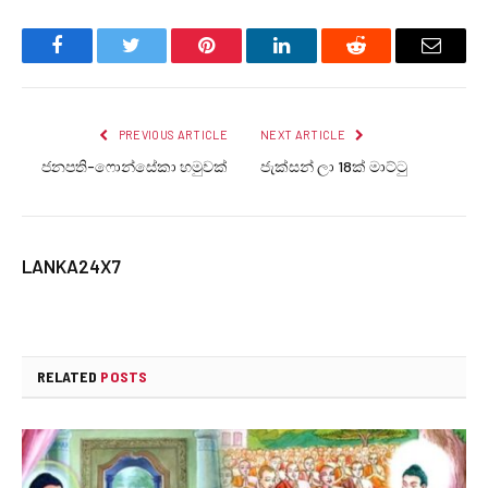
Facebook
Twitter
Pinterest
LinkedIn
Reddit
Email
PREVIOUS ARTICLE
NEXT ARTICLE
ජනපති-ෆොන්සේකා හමුවක්
ජැක්සන් ලා 18ක් මාට්ටු
LANKA24X7
RELATED
POSTS