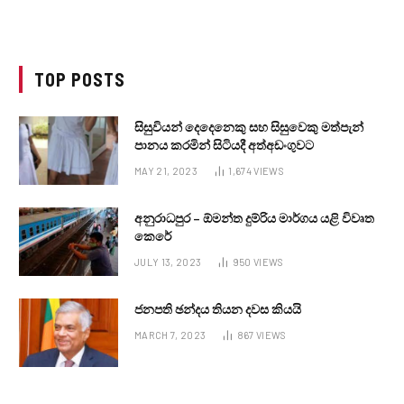
TOP POSTS
සිසුවියන් දෙදෙනෙකු සහ සිසුවෙකු මත්පැන්
පානය කරමින් සිටියදී අත්අඩංගුවට
MAY 21, 2023
1,674
VIEWS
අනුරාධපුර – ඕමන්ත දුම්රිය මාර්ගය යළි විවෘත
කෙරේ
JULY 13, 2023
950
VIEWS
ජනපති ඡන්දය තියන දවස කියයි
MARCH 7, 2023
867
VIEWS