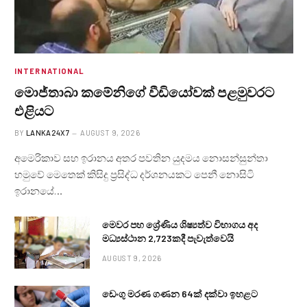
INTERNATIONAL
මොජ්තාබා කමේනිගේ වීඩියෝවක් පළමුවරට
එළියට
BY
LANKA24X7
AUGUST 9, 2026
අමෙරිකාව සහ ඉරානය අතර පවතින යුදමය නොසන්සුන්තා
හමුවේ මෙතෙක් කිසිදු ප්‍රසිද්ධ දර්ශනයකට පෙනී නොසිටි
ඉරානයේ…
මෙවර පහ ශ්‍රේණිය ශිෂ්‍යත්ව විභාගය අද
මධ්‍යස්ථාන 2,723කදී පැවැත්වෙයි
AUGUST 9, 2026
ඩෙංගු මරණ ගණන 64ක් දක්වා ඉහළට