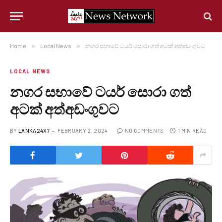
Home
»
Local News
»
නගර සභාවේ ටයර් සොරා ගත් අටක් අත්අඩංගුවට
LOCAL NEWS
නගර සභාවේ ටයර් සොරා ගත්
අටක් අත්අඩංගුවට
BY
LANKA24X7
FEBRUARY 2, 2024
NO COMMENTS
1 MIN READ