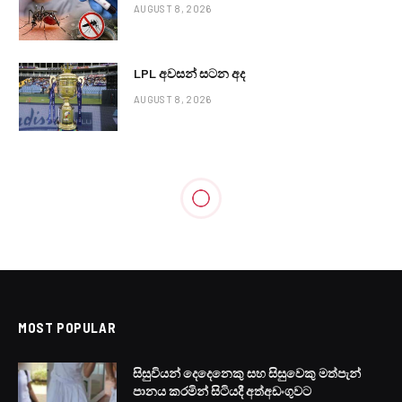
AUGUST 8, 2026
LPL අවසන් සටන අද
AUGUST 8, 2026
POLITICAL
ඔන්ලයින් පනත මර උඟුලක්
BY
LANKA24X7
FEBRUARY 2, 2024
NO COMMENTS
1 MIN READ