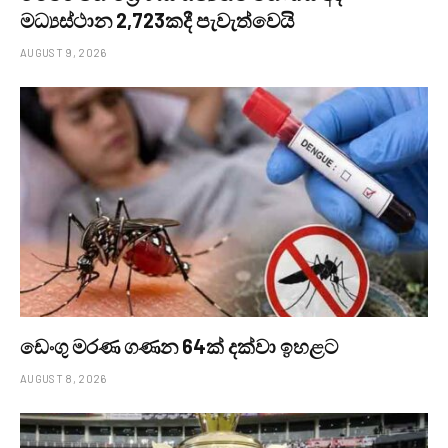
මධ්‍යස්ථාන 2,723කදී පැවැත්වෙයි
AUGUST 9, 2026
ඩෙංගු මරණ ගණන 64ක් දක්වා ඉහළට
AUGUST 8, 2026