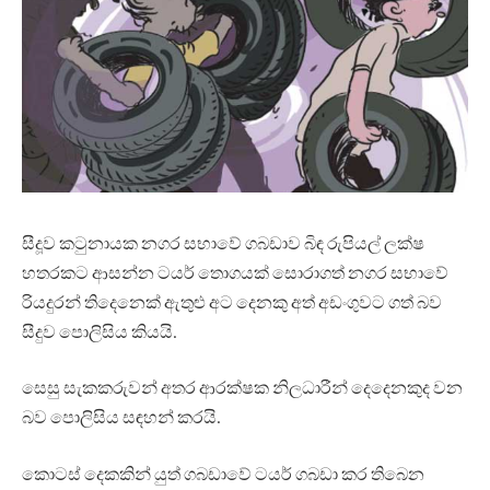
සීදූව කටුනායක නගර සභාවේ ගබඩාව බිඳ රුපියල් ලක්ෂ
හතරකට ආසන්න ටයර් තොගයක් සොරාගත් නගර සභාවේ
රියදුරන් තිදෙනෙක් ඇතුළු අට දෙනකු අත් අඩංගුවට ගත් බව
සීදුව පොලිසිය කියයි.
සෙසු සැකකරුවන් අතර ආරක්ෂක නිලධාරීන් දෙදෙනකුද වන
බව පොලිසිය සඳහන් කරයි.
කොටස් දෙකකින් යුත් ගබඩාවේ ටයර් ගබඩා කර තිබෙන