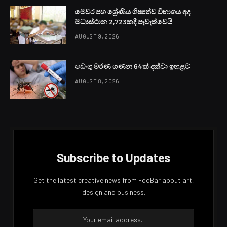
පාර්ලිමේන්තු මන්ත්‍රී ඩලස් අලහප්පෙරුම මහතා නාවල පිහිටි
නිදහස ජනතා සභා ප්‍රධාන කාර්යාලයේදී අද (1) පැවැති මාධ්‍ය
හමුවෙව්දී එසේ පැවසීය.
ඔන්ලයින් පනත ඉදිරිපත් කළ අවස්ථාවේදී බුද්ධත්වය
ආරෝපණය කරපු චරිත තුන හතරක් එකවර එළියට පැමිණි
බවත් ඔන්ලයින් පනතේ ඇති අකාරුණිකභාවයන් වෙනුවට
සමාජ සාකච්ඡාව පහළ වූ බුදුවරු කියාගන්නා උන්මත්තයන්
දෙසට ගිය බවත් ඒ මහතා කීය.
එවැනි තත්වයක් තිබියදී මේ පනත් සියල්ලම සම්මත කරගත්
බව කී ඩලස් අලහප්පෙරුම මහතා මෙහිදී කොමිෂන් සභා
ජනාධිපතිවරයා පත්කිරීමට පිළිගත නොහැකි බව ද වැඩි දුරටත්
සඳහන් කළේය.
Facebook
Twitter
Pinterest
LinkedIn
Reddit
Email