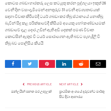
කොටස ගබඩා භාරකරු ලෙස කටයුතු කරන පුද්ගලයා ඉකුත් 26
වෙනි දින වසා දැමීමෙන් අනතුරුව 31 වෙනි අවශ්‍යතාවයක්
සඳහා විවෘත කිරීමේදී ටයර් ගබඩා කර තිබූ ස්ථානයේ නොතිබූ
බැවින් සිදු කළ පරික්ෂාවේදී කිසියම් අයෙකු හෝ කණ්ඩායමක්
ගබඩාවේ දැල දොර උඩින් ඇති අඩි දෙකක් පමණ විවෘත
කොටසින් ඇතුළු වී ටයර් සොරාගෙන ඇති බවට පැහැදිලි වී
තිබූ බව පොලිසිය කියයි
Facebook
Twitter
Pinterest
LinkedIn
Reddit
Email
PREVIOUS ARTICLE
NEXT ARTICLE
ඔන්ලයින් පනත මර උඟුලක්
ප්‍රාථමික අංශයේ දරුවන්ට මාර්තු
සිට දිවා ආහාරය