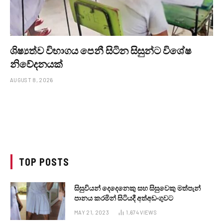
ශිෂ්‍යත්ව විභාගය පෙනී සිටින සිසුන්ට විශේෂ
නිවේදනයක්
AUGUST 8, 2026
TOP POSTS
සිසුවියන් දෙදෙනෙකු සහ සිසුවෙකු මත්පැන්
පානය කරමින් සිටියදී අත්අඩංගුවට
MAY 21, 2023
1,674
VIEWS