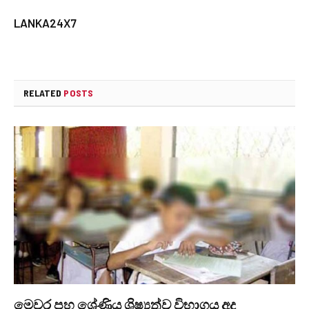
LANKA24X7
RELATED
POSTS
මෙවර පහ ශ්‍රේණිය ශිෂ්‍යත්ව විභාගය අද