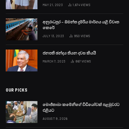
ඔන්ලයින් පනත හරහා ජනාධිපතිවරයා පත්කරන කොමිසම
කුමන තීන්දුව දුන්නත් තීන්දුව ලැබුණු පාර්ශවයට කිසිඳු
අධිකරණයකට ගොස් ඒ පිළිබඳව ප්‍රශ්න කිරීමේ අයිතියක්
නොමැති බවත් මෙවැනි පනත් තුළ ඇති අනතුර තේරුම් ගතයුතු
බවත් පාර්ලිමේන්තු මන්ත්‍රී ඩලස් අලහප්පෙරුම මහතා ඊයේ (1)
පැවසීය.