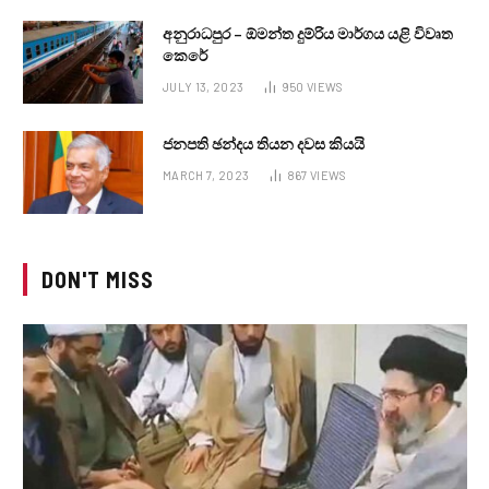
අනුරාධපුර – ඕමන්ත දුම්රිය මාර්ගය යළි විවෘත
කෙරේ
JULY 13, 2023
950
VIEWS
ජනපති ඡන්දය තියන දවස කියයි
MARCH 7, 2023
867
VIEWS
DON'T MISS