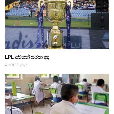
LPL අවසන් සටන අද
AUGUST 8, 2026