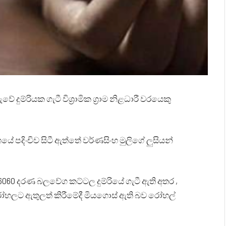
දුම්රියක ගැටී විශ්‍රාමික ග්‍රාම නිළධාරී වරයෙකු
 පදිංචිව සිටී ඇත්තේ වර්ණසිංහ මුලිගේ ලුසියන්
60 දරණ බලවේග කට්ටල දුම්රියේ ගැටී ඇති අතර ,
ලට ඇතුලත් කිරීමේදී මියගොස් ඇති බව රෝහල්