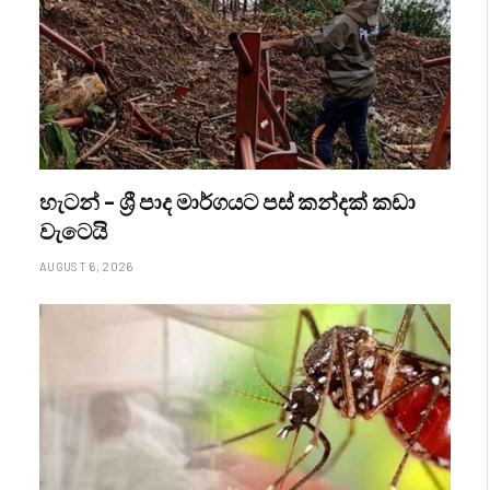
හැටන් – ශ්‍රී පාද මාර්ගයට පස් කන්දක් කඩා
වැටෙයි
AUGUST 6, 2026