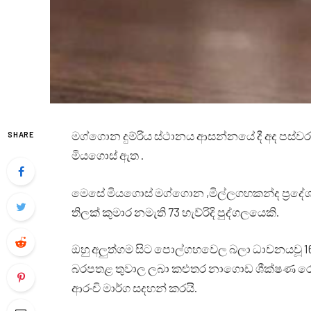
මග්ගොන දුම්රිය ස්ථානය ආසන්නයේ දී අද පස්වරුවේ 
SHARE
මියගොස් ඇත .
මෙසේ මියගොස් මග්ගොන ,මිල්ලගහකන්ද ප්‍රදේශයේ
තිලක් කුමාර නමැති 73 හැව්රිදි පුද්ගලයෙකි.
ඔහු අලුත්ගම සිට පොල්ගහවෙල බලා ධාවනයවූ 160
බරපතළ තුවාල ලබා කළුතර නාගොඩ ශීක්ෂණ රෝහ
ආරංචි මාර්ග සදහන් කරයි.