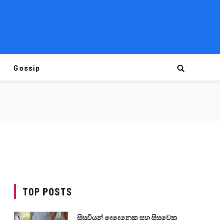
Gossip
TOP POSTS
සිසුවියන් දෙදෙනෙකු සහ සිසුවෙකු