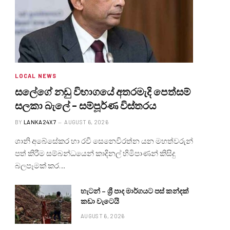
LOCAL NEWS
සලේගේ නඩු විභාගයේ අතරමැදි පෙත්සම්
සලකා බැලේ – සම්පූර්ණ විස්තරය
BY
LANKA24X7
AUGUST 6, 2026
ශානි අබේසේකර හා රවී සෙනෙවිරත්න යන මහත්වරුන්
පත් කිරීම සම්බන්ධයෙන් කාදිනල් හිමිපාණන් කිසිදු
බලපෑමක් කර…
හැටන් – ශ්‍රී පාද මාර්ගයට පස් කන්දක්
කඩා වැටෙයි
AUGUST 6, 2026