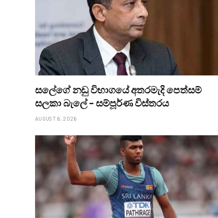
සලේගේ නඩු විභාගයේ අතරමැදි පෙත්සම්
සලකා බැලේ – සම්පූර්ණ විස්තරය
AUGUST 6, 2026