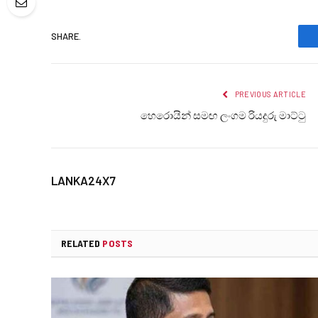
SHARE.
PREVIOUS ARTICLE
හෙරොයින් සමඟ ලංගම රියදුරු මාට්ටු
LANKA24X7
RELATED
POSTS