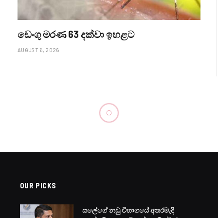
ඩෙංගු මරණ 63 දක්වා ඉහළට
AUGUST 6, 2026
OUR PICKS
සලේගේ නඩු විභාගයේ අතරමැදි