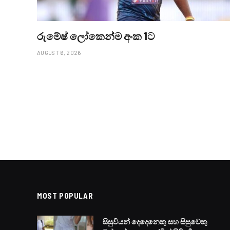
රුමේෂ් ලෝකෙන්ම අංක 1ට
AUGUST 6, 2026
MOST POPULAR
සිසුවියන් දෙදෙනෙකු සහ සිසුවෙකු