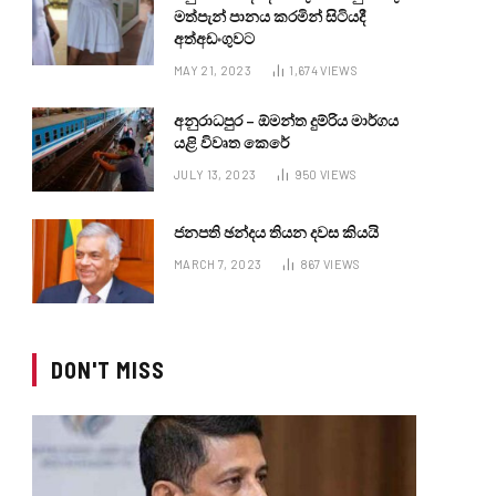
මත්පැන් පානය කරමින් සිටියදී
අත්අඩංගුවට
MAY 21, 2023
1,674
VIEWS
අනුරාධපුර – ඕමන්ත දුම්රිය මාර්ගය
යළි විවෘත කෙරේ
JULY 13, 2023
950
VIEWS
ජනපති ඡන්දය තියන දවස කියයි
MARCH 7, 2023
867
VIEWS
DON'T MISS