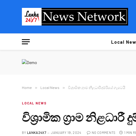
Local New
Home
»
Local News
»
විශ්‍රාමික ග්‍රාම නිළධාරී දුම්රියේ ගැටෙයි
LOCAL NEWS
විශ්‍රාමික ග්‍රාම නිළධාරී 
BY
LANKA24X7
JANUARY 19, 2024
NO COMMENTS
1 MIN 