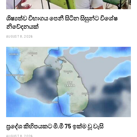
ශිෂ්‍යත්ව විභාගය පෙනී සිටින සිසුන්ට විශේෂ
නිවේදනයක්
AUGUST 8, 2026
ප්‍රදේශ කිහිපයකට මි.මී 75 ඉක්ම වූ වැසි
AUGUST 8, 2026