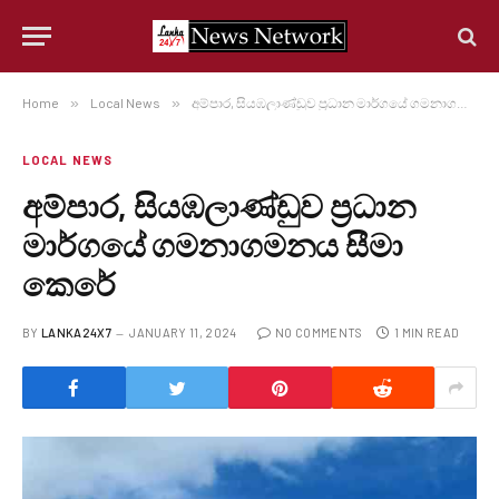
Home
»
Local News
»
අම්පාර, සියඹලාණ්ඩුව ප්‍රධාන මාර්ගයේ ගමනාගමනය සීමා කෙරේ
LOCAL NEWS
අම්පාර, සියඹලාණ්ඩුව ප්‍රධාන
මාර්ගයේ ගමනාගමනය සීමා
කෙරේ
BY
LANKA24X7
JANUARY 11, 2024
NO COMMENTS
1 MIN READ