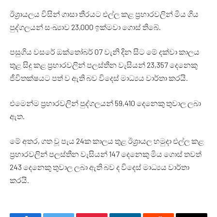
ඊශ්‍රායලය විසින් ගාසා තීරයට එල්ල කළ ප්‍රහාරවලින් මිය ගිය
පුද්ගලයන් සංඛ්‍යාව 23,000 ඉක්මවා ගොස් තිබේ.
පසුගිය වසරේ ඔක්තෝබර් 07 වැනි දින සිට මේ දක්වා කාලය
තුළ සිදු කළ ප්‍රහාරවලින් පලස්තීන වැසියන් 23,357 දෙනෙකු
ජීවිතක්ෂයට පත් ව ඇති බව විදෙස් මාධ්‍යය වාර්තා කරයි.
එමෙන්ම ප්‍රහාරවලින් පුද්ගලයන් 59,410 දෙනෙකු තුවාල ලබා
ඇත.
මේ අතර, ගත වූ පැය 24ක කාලය තුළ ඊශ්‍රායල හමුදා එල්ල කළ
ප්‍රහාරවලින් පලස්තීන වැසියන් 147 දෙනෙකු මිය ගොස් තවත්
243 දෙනෙකු තුවාල ලබා ඇති බව ද විදෙස් මාධ්‍යය වාර්තා
කරයි.