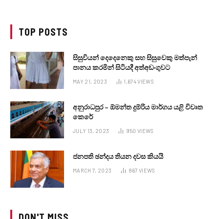
TOP POSTS
සිසුවියන් දෙදෙනෙකු සහ සිසුවෙකු මත්පැන්
පානය කරමින් සිටියදී අත්අඩංගුවට
MAY 21, 2023
1,674
VIEWS
අනුරාධපුර – ඕමන්ත දුම්රිය මාර්ගය යළි විවෘත
කෙරේ
JULY 13, 2023
950
VIEWS
ජනපති ඡන්දය තියන දවස කියයි
MARCH 7, 2023
867
VIEWS
DON'T MISS