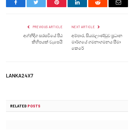
Facebook
Twitter
Pinterest
LinkedIn
Reddit
Email
PREVIOUS ARTICLE
NEXT ARTICLE
අග්නිදිග සරසවියේ පීඨ
අම්පාර, සියඹලාණ්ඩුව ප්‍රධාන
කිහිපයක් වැසෙයි
මාර්ගයේ ගමනාගමනය සීමා
කෙරේ
LANKA24X7
RELATED
POSTS