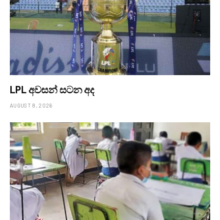
LPL අවසන් සටන අද
AUGUST 8, 2026