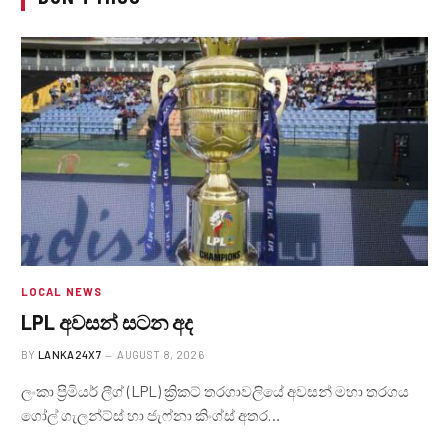
LOCAL NEWS
LPL අවසන් සටන අද
BY
LANKA24X7
AUGUST 8, 2026
ලංකා ප්‍රිමියර් ලීග් (LPL) ක්‍රිකට් තරගාවලියේ අවසන් මහා තරගය
ගෝල් ගැලන්ට්ස් හා ජැෆ්නා කිංග්ස් අතර…