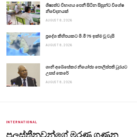
ශිෂ්‍යත්ව විභාගය පෙනී සිටින සිසුන්ට විශේෂ
නිවේදනයක්
AUGUST 8, 2026
ප්‍රදේශ කිහිපයකට මි.මී 75 ඉක්ම වූ වැසි
AUGUST 8, 2026
ශානි අබේසේකර නියෝජ්‍ය පොලිස්පති ධුරයට
උසස් කෙරේ
AUGUST 8, 2026
INTERNATIONAL
පලස්තීනුවන්ගේ මරණ ගණන