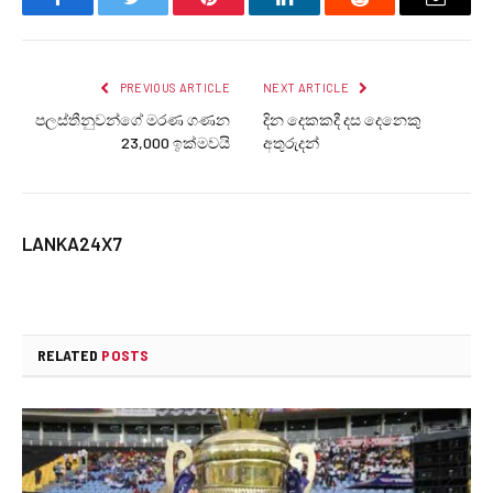
Facebook
Twitter
Pinterest
LinkedIn
Reddit
Email
PREVIOUS ARTICLE
NEXT ARTICLE
පලස්තීනුවන්ගේ මරණ ගණන
දින දෙකකදී දස දෙනෙකු
23,000 ඉක්මවයි
අතුරුදන්
LANKA24X7
RELATED
POSTS