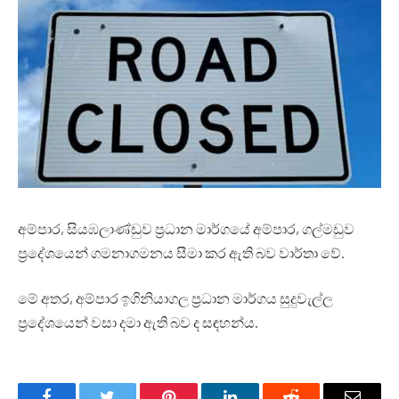
අම්පාර, සියඹලාණ්ඩුව ප්‍රධාන මාර්ගයේ අම්පාර, ගල්මඩුව
ප්‍රදේශයෙන් ගමනාගමනය සීමා කර ඇති බව වාර්තා වේ.
මේ අතර, අම්පාර ඉගිනියාගල ප්‍රධාන මාර්ගය සුදුවැල්ල
ප්‍රදේශයෙන් වසා දමා ඇති බව ද සඳහන්ය.