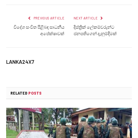
PREVIOUS ARTICLE
NEXT ARTICLE
විදේශ සංචිත පිළිබඳ සාධනීය
දිස්ත්‍රික් ලේකම්වරුන්ට
අපේක්ෂාවක්
ජනපතිගෙන් දැනුම්දීමක්
LANKA24X7
RELATED
POSTS