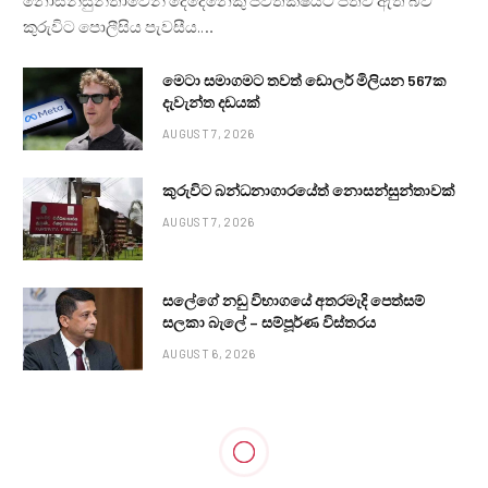
නොසන්සුන්තාවෙන් දෙදෙනෙකු ජීවිතක්ෂයට පත්ව ඇති බව
කුරුවිට පොලීසිය පැවසීය.…
මෙටා සමාගමට තවත් ඩොලර් මිලියන 567ක
දැවැන්ත දඩයක්
AUGUST 7, 2026
කුරුවිට බන්ධනාගාරයේත් නොසන්සුන්තාවක්
AUGUST 7, 2026
සලේගේ නඩු විභාගයේ අතරමැදි පෙත්සම්
සලකා බැලේ – සම්පූර්ණ විස්තරය
AUGUST 6, 2026