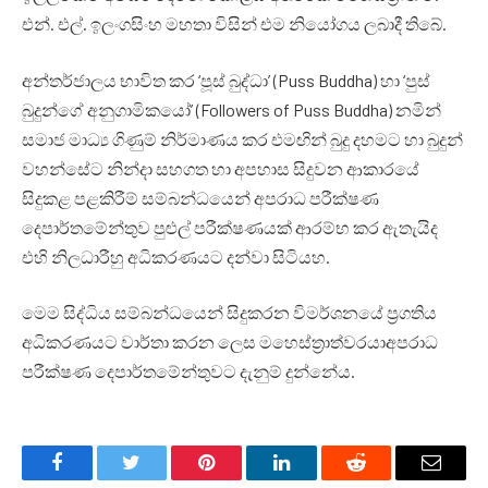
එන්. එල්. ඉලංගසිංහ මහතා විසින් එම නියෝගය ලබාදී තිබේ.
අන්තර්ජාලය භාවිත කර ‘පූස් බුද්ධා’ (Puss Buddha) හා ‘පුස්
බුදුන්ගේ අනුගාමිකයෝ’ (Followers of Puss Buddha) නමින්
සමාජ මාධ්‍ය ගිණුම් නිර්මාණය කර එමඟින් බුදු දහමට හා බුදුන්
වහන්සේට නින්දා සහගත හා අපහාස සිදුවන ආකාරයේ
සිදුකළ පළකිරීම් සම්බන්ධයෙන් අපරාධ පරීක්ෂණ
දෙපාර්තමේන්තුව පුළුල් පරීක්ෂණයක් ආරම්භ කර ඇතැයිද
එහි නිලධාරීහු අධිකරණයට දන්වා සිටියහ.
මෙම සිද්ධිය සම්බන්ධයෙන් සිදුකරන විමර්ශනයේ ප්‍රගතිය
අධිකරණයට වාර්තා කරන ලෙස මහෙස්ත්‍රාත්වරයාඅපරාධ
පරීක්ෂණ දෙපාර්තමේන්තුවට දැනුම් දුන්නේය.
Facebook
Twitter
Pinterest
LinkedIn
Reddit
Email