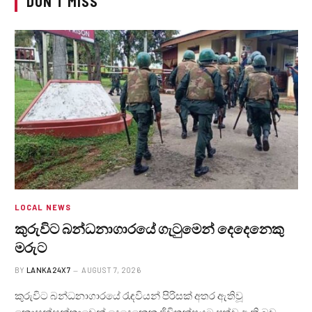
DON'T MISS
LOCAL NEWS
කුරුවිට බන්ධනාගාරයේ ගැටුමෙන් දෙදෙනෙකු
මරුට
BY
LANKA24X7
AUGUST 7, 2026
කුරුවිට බන්ධනාගාරයේ රැඳවියන් පිරිසක් අතර ඇතිවූ