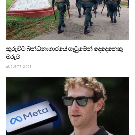
කුරුවිට බන්ධනාගාරයේ ගැටුමෙන් දෙදෙනෙකු
මරුට
AUGUST 7, 2026