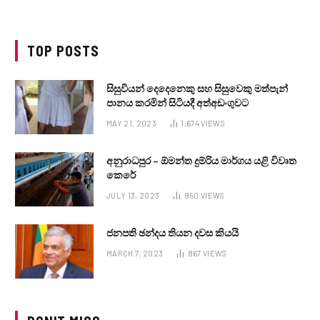
TOP POSTS
සිසුවියන් දෙදෙනෙකු සහ සිසුවෙකු මත්පැන්
පානය කරමින් සිටියදී අත්අඩංගුවට
MAY 21, 2023
1,674
VIEWS
අනුරාධපුර – ඕමන්ත දුම්රිය මාර්ගය යළි විවෘත
කෙරේ
JULY 13, 2023
950
VIEWS
ජනපති ඡන්දය තියන දවස කියයි
MARCH 7, 2023
867
VIEWS