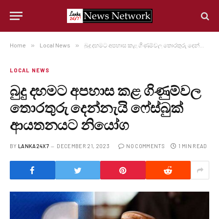
Home
»
Local News
»
බුදු දහමට අපහාස කළ ගිණුම්වල තොරතුරු දෙන්නැයි ෆේස්බුක් ආයතනයට නියෝග
LOCAL NEWS
බුදු දහමට අපහාස කළ ගිණුම්වල
තොරතුරු දෙන්නැයි ෆේස්බුක්
ආයතනයට නියෝග
BY
LANKA24X7
DECEMBER 21, 2023
NO COMMENTS
1 MIN READ