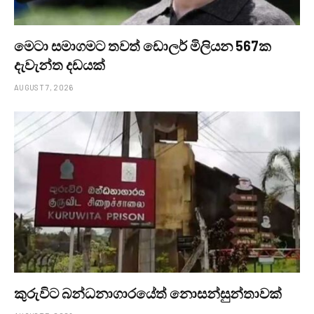
මෙටා සමාගමට තවත් ඩොලර් මිලියන 567ක
දැවැන්ත දඩයක්
AUGUST 7, 2026
කුරුවිට බන්ධනාගාරයේත් නොසන්සුන්තාවක්