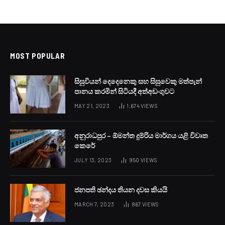
MOST POPULAR
සිසුවියන් දෙදෙනෙකු සහ සිසුවෙකු මත්පැන්
පානය කරමින් සිටියදී අත්අඩංගුවට
MAY 21, 2023
1,674
VIEWS
අනුරාධපුර – ඕමන්ත දුම්රිය මාර්ගය යළි විවෘත
කෙරේ
JULY 13, 2023
950
VIEWS
ජනපති ඡන්දය තියන දවස කියයි
MARCH 7, 2023
867
VIEWS