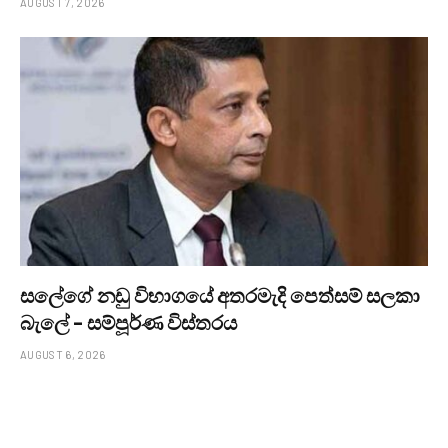
AUGUST 7, 2026
සලේගේ නඩු විභාගයේ අතරමැදි පෙත්සම් සලකා
බැලේ – සම්පූර්ණ විස්තරය
AUGUST 6, 2026