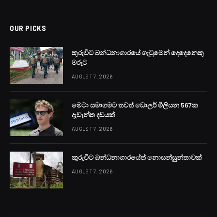
OUR PICKS
කුරුවිට බන්ධනාගාරයේ ගැටුමෙන් දෙදෙනෙකු
මරුට
AUGUST 7, 2026
මෙටා සමාගමට තවත් ඩොලර් මිලියන 567ක
දැවැන්ත දඩයක්
AUGUST 7, 2026
කුරුවිට බන්ධනාගාරයේත් නොසන්සුන්තාවක්
AUGUST 7, 2026