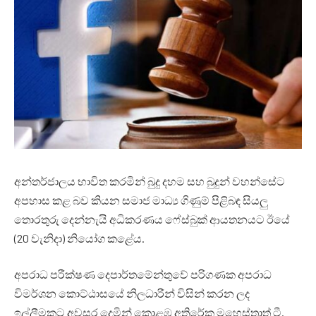
අන්තර්ජාලය භාවිත කරමින් බුදු දහම සහ බුදුන් වහන්සේට
අපහාස කළ බව කියන සමාජ මාධ්‍ය ගිණුම් පිළිබඳ සියලු
තොරතුරු දෙන්නැයි අධිකරණය ෆේස්බුක් ආයතනයට ඊයේ
(20 වැනිදා) නියෝග කළේය.
අපරාධ පරීක්ෂණ දෙපාර්තමේන්තුවේ පරිගණක අපරාධ
විමර්ශන කොට්ඨාසයේ නිලධාරීන් විසින් කරන ලද
ඉල්ලීමකට අවසර දෙමින් කොළඹ අතිරේක මහෙස්ත්‍රාත් ටී.