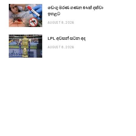
ඩෙංගු මරණ ගණන 64ක් දක්වා
ඉහළට
AUGUST 8, 2026
LPL අවසන් සටන අද
AUGUST 8, 2026