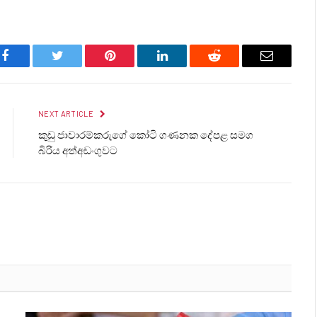
Facebook
Twitter
Pinterest
LinkedIn
Reddit
Email
NEXT ARTICLE
කුඩු ජාවාරම්කරුගේ කෝටි ගණනක දේපළ සමග
බිරිය අත්අඩංගුවට