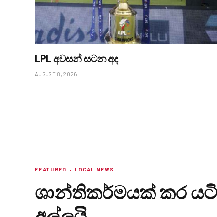
LPL අවසන් සටන අද
AUGUST 8, 2026
FEATURED
LOCAL NEWS
ශාන්තිකර්මයක් කර යටිප
අල්ලයි