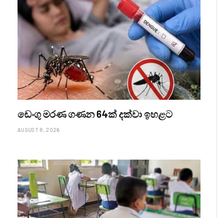
ඩෙංගු මරණ ගණන 64ක් දක්වා ඉහළට
AUGUST 8, 2026