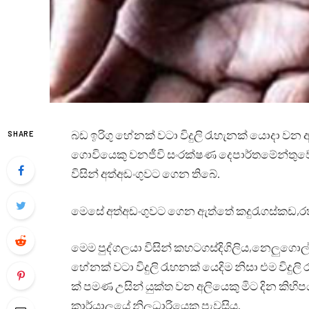
බඩ ඉරිගු හේනක් වටා විදුලි රැහැනක් යොදා වන 
SHARE
ගොවියෙකු වනජීවි සංරක්ෂණ දෙපාර්තමේන්තුවේ
විසින් අත්අඩංගුවට ගෙන තිබේ.
මෙසේ අත්අඩංගුවට ගෙන ඇත්තේ කදුරැගස්කඩ,රත්මල
මෙම පුද්ගලයා විසින් කහටගස්දිගිලිය,නෙලුගොල්ල
හේනක් වටා විදුලි රැහනක් යෙදිම නිසා එම විදුලි
ක් පමණ උසින් යුක්ත වන අලියෙකු මිට දින කිහි
කාර්යාලයේ නිලධාරියෙකු පැවසිය.