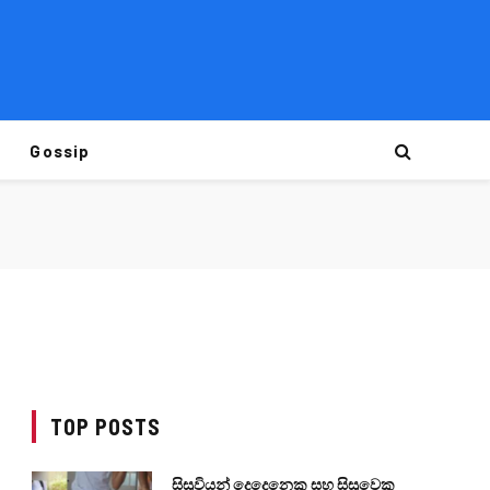
Gossip
TOP POSTS
සිසුවියන් දෙදෙනෙකු සහ සිසුවෙකු