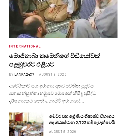
INTERNATIONAL
මොජ්තාබා කමේනිගේ වීඩියෝවක්
පළමුවරට එළියට
BY
LANKA24X7
AUGUST 9, 2026
අමෙරිකාව සහ ඉරානය අතර පවතින යුදමය
නොසන්සුන්තා හමුවේ මෙතෙක් කිසිදු ප්‍රසිද්ධ
දර්ශනයකට පෙනී නොසිටි ඉරානයේ…
මෙවර පහ ශ්‍රේණිය ශිෂ්‍යත්ව විභාගය
අද මධ්‍යස්ථාන 2,723කදී පැවැත්වෙයි
AUGUST 9, 2026