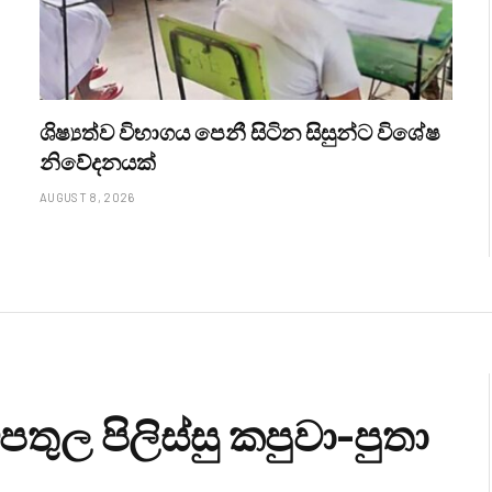
ශිෂ්‍යත්ව විභාගය පෙනී සිටින සිසුන්ට විශේෂ
නිවේදනයක්
AUGUST 8, 2026
තුල පිලිස්සු කපුවා-පුතා