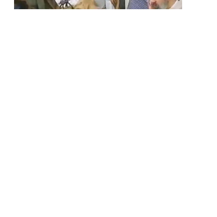
INTERNATIONAL
මොජ්තාබා කමේනිගේ වීඩියෝවක්
පළමුවරට එළියට
BY
LANKA24X7
AUGUST 9, 2026
අමෙරිකාව සහ ඉරානය අතර පවතින යුදමය
නොසන්සුන්තා හමුවේ මෙතෙක් කිසිදු ප්‍රසිද්ධ
දර්ශනයකට පෙනී නොසිටි ඉරානයේ…
මෙවර පහ ශ්‍රේණිය ශිෂ්‍යත්ව විභාගය
අද මධ්‍යස්ථාන 2,723කදී පැවැත්වෙයි
AUGUST 9, 2026