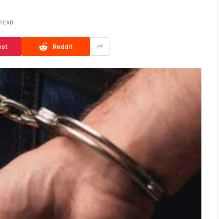
 READ
est
Reddit