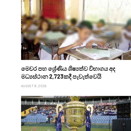
මෙවර පහ ශ්‍රේණිය ශිෂ්‍යත්ව විභාගය අද
මධ්‍යස්ථාන 2,723කදී පැවැත්වෙයි
AUGUST 9, 2026