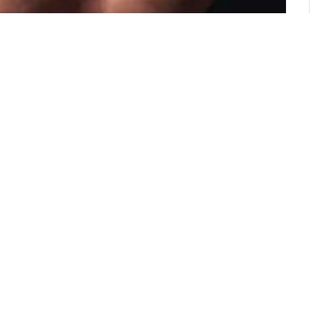
යකට ශාන්තිකර්මයක් සිදු කර ගැනීම සදහා ගිය
දුලි කාරිමික දෙදරු පියෙකුගේ දකුණු යටි පතුල දරුණු
 හා ඔහුගේ පුතා අත් අඩංගුවට ගෙන ඇතැයි බියගම
ලට ඇල්ලීමෙන් දරුණු ලෙස පිළිස්සුණු තුවාලකරු කොළඹ
ිකව පුතිකාර ලබන අතර ඔහුට කතා කිරීමට පවා
් කරයි.