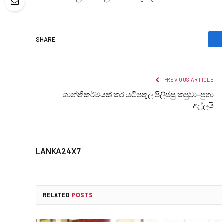
SHARE.
PREVIOUS ARTICLE
ශාන්තිකර්මයක් කර යටිපතුල පිලිස්සු කපුවා-පුතා
අල්ලයි
LANKA24X7
RELATED
POSTS