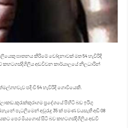
අලියෙකු ඝාතනය කිරිමේ චෝදනාවක් මත 54 හැවිරිදි
 කහටගස්දිගිලිය අඩවිවන කාර්යාලයේ නිලධාරින්
්ගහවැව පදිංචි 54 හැවිරිදි ගොවියෙකි.
ාකඩ,කුරැක්කුරාගම ප්‍රදේශයේ පිහිටි බඩ ඉරිගු
 රැහැනේ පැටලිමෙන් අවුරැදු 35 ක් පමණ වයසැති අඩි 08
පයකට පෙර මියගොස් සිටි බව කහටගස්දිගිලිය අඩවි