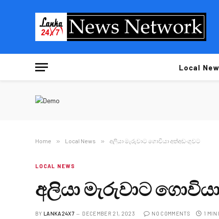
Local New
Home
»
Local News
»
අලියා මැරුවාට ගොවියා අත්අඩංගුවට
LOCAL NEWS
අලියා මැරුවාට ගොවියා
BY
LANKA24X7
DECEMBER 21, 2023
NO COMMENTS
1 MIN