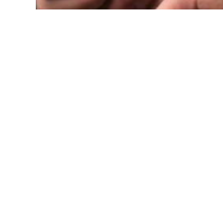
මල්වානේ යබරලුව පුදේශයේ තිබෙන කඩවර දේවාල
ස්නායු ආබාධයකින් පෙළෙන හතලිස් හය හැවිරිදි වි
අන්දමින් පිළිස්සු බව කියන එම දේවාලයේ කපුවා
පොලිසිය පවසයි.
මෙහිදී මැටි පහනකට කපුරු දමා දල්වා යටි පතු
ජාතික රෝහලට ඇතුළත් කොට මේ වනවිට නේවාස
නොහැකි තත්ත්වයක පසුවන බවද පොලිසිය සදහන