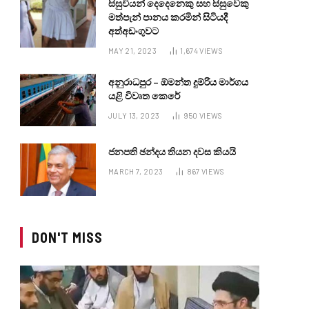
සිසුවියන් දෙදෙනෙකු සහ සිසුවෙකු
මත්පැන් පානය කරමින් සිටියදී
අත්අඩංගුවට
MAY 21, 2023
1,674
VIEWS
අනුරාධපුර – ඕමන්ත දුම්රිය මාර්ගය
යළි විවෘත කෙරේ
JULY 13, 2023
950
VIEWS
ජනපති ඡන්දය තියන දවස කියයි
MARCH 7, 2023
867
VIEWS
DON'T MISS