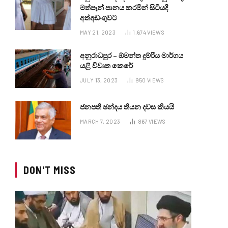
මත්පැන් පානය කරමින් සිටියදී
අත්අඩංගුවට
MAY 21, 2023
1,674
VIEWS
අනුරාධපුර – ඕමන්ත දුම්රිය මාර්ගය
යළි විවෘත කෙරේ
JULY 13, 2023
950
VIEWS
ජනපති ඡන්දය තියන දවස කියයි
MARCH 7, 2023
867
VIEWS
DON'T MISS