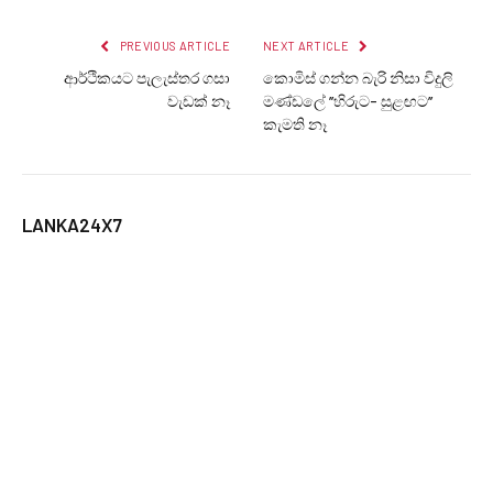
PREVIOUS ARTICLE
NEXT ARTICLE
ආර්ථිකයට පැලැස්තර ගසා
කොමිස් ගන්න බැරි නිසා විදුලි
වැඩක් නෑ
මණ්ඩලේ ’’හිරුට- සුළඟට’’
කැමති නෑ
LANKA24X7
RELATED
POSTS