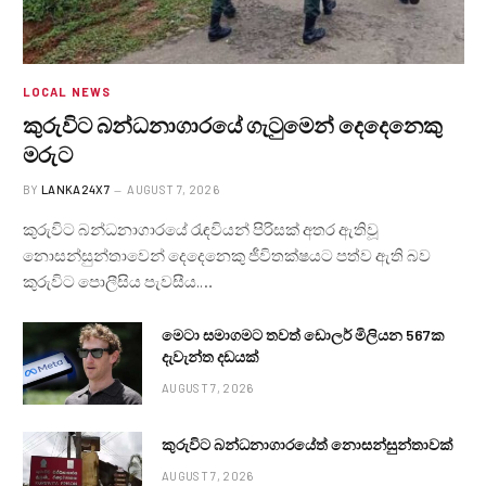
LOCAL NEWS
කුරුවිට බන්ධනාගාරයේ ගැටුමෙන් දෙදෙනෙකු
මරුට
BY
LANKA24X7
AUGUST 7, 2026
කුරුවිට බන්ධනාගාරයේ රැඳවියන් පිරිසක් අතර ඇතිවූ
නොසන්සුන්තාවෙන් දෙදෙනෙකු ජීවිතක්ෂයට පත්ව ඇති බව
කුරුවිට පොලීසිය පැවසීය.…
මෙටා සමාගමට තවත් ඩොලර් මිලියන 567ක
දැවැන්ත දඩයක්
AUGUST 7, 2026
කුරුවිට බන්ධනාගාරයේත් නොසන්සුන්තාවක්
AUGUST 7, 2026