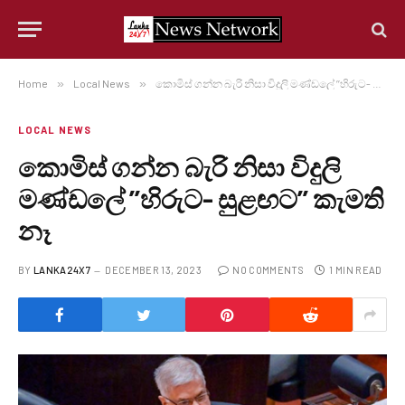
Home
»
Local News
»
කොමිස් ගන්න බැරි නිසා විදුලි මණ්ඩලේ ’’හිරුට- සුළඟට’’ කැමති නෑ
LOCAL NEWS
කොමිස් ගන්න බැරි නිසා විදුලි
මණ්ඩලේ ’’හිරුට- සුළඟට’’ කැමති
නෑ
BY
LANKA24X7
DECEMBER 13, 2023
NO COMMENTS
1 MIN READ