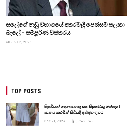
සලේගේ නඩු විභාගයේ අතරමැදි පෙත්සම් සලකා
බැලේ – සම්පූර්ණ විස්තරය
AUGUST 6, 2026
TOP POSTS
සිසුවියන් දෙදෙනෙකු සහ සිසුවෙකු මත්පැන්
පානය කරමින් සිටියදී අත්අඩංගුවට
MAY 21, 2023
1,674
VIEWS