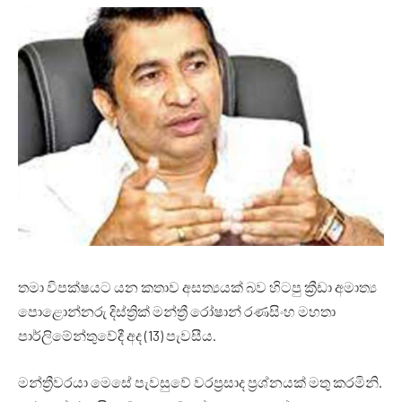
තමා විපක්ෂයට යන කතාව අසත්‍යයක් බව හිටපු ක්‍රීඩා අමාත්‍ය
පොළොන්නරු දිස්ත්‍රික් මන්ත්‍රී රෝෂාන් රණසිංහ මහතා
පාර්ලිමේන්තුවේදී අද (13) පැවසීය.
මන්ත්‍රීවරයා මෙසේ පැවසුවේ වරප්‍රසාද ප්‍රශ්නයක් මතු කරමිනි.