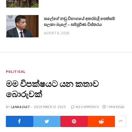
සලේගේ නඩු විභාගයේ අතරමැදි පෙත්සම්
සලකා බැලේ – සම්පූර්ණ විස්තරය
AUGUST 6, 2026
POLITICAL
මම විපක්ෂයට යන කතාව
බොරුවක්
BY
LANKA24X7
DECEMBER 13, 2023
NO COMMENTS
1 MIN READ