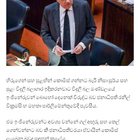
හිරුගෙන් සහ සුළඟින් කොමිස් ගන්නට බැරි නිසා සූර්ය සහ
සුළං විදුලි බලාගාර ඉදිකරනවාට විදුලි බල මණ්ඩලයේ
ඉංජිනේරුවන් බොහෝ දෙනෙක් විරුද්ධ බව ජනාධිපති රනිල්
වික්‍රමසිංහ මහතා පාර්ලිමේන්තුවේදී පැවසීය.
එම ඉංජිනේරුවන්ට අවශ්‍ය වන්නේ ගල් අඟුරු සහ තෙල්
ගෙන්වන්නට බව කී ජනාධිපතිවරයා ඒවායින් කොමිස්
ලැබෙන බවද සඳහන් කළේය.