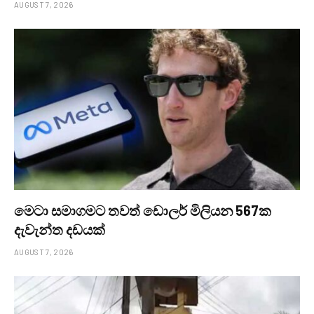
AUGUST 7, 2026
මෙටා සමාගමට තවත් ඩොලර් මිලියන 567ක
දැවැන්ත දඩයක්
AUGUST 7, 2026