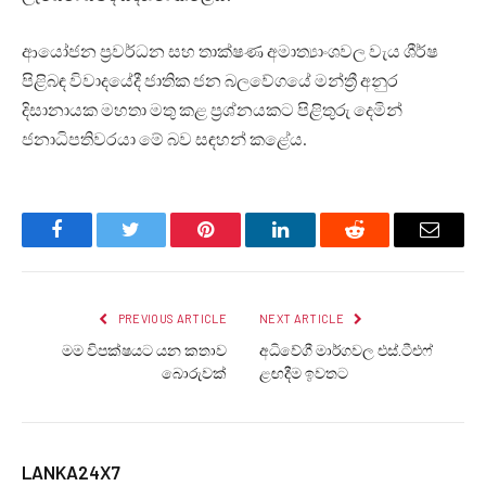
ආයෝජන ප්‍රවර්ධන සහ තාක්ෂණ අමාත්‍යාංශවල වැය ශීර්ෂ
පිළිබඳ විවාදයේදී ජාතික ජන බලවේගයේ මන්ත්‍රී අනුර
දිසානායක මහතා මතු කළ ප්‍රශ්නයකට පිළිතුරු දෙමින්
ජනාධිපතිවරයා මේ බව සඳහන් කළේය.
Facebook
Twitter
Pinterest
LinkedIn
Reddit
Email
PREVIOUS ARTICLE
NEXT ARTICLE
මම විපක්ෂයට යන කතාව
අධිවේගී මාර්ගවල එස්.ටීඑෆ්
බොරුවක්
ළඟදීම ඉවතට
LANKA24X7