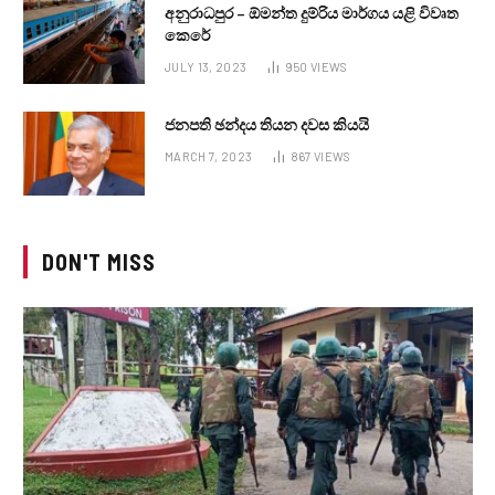
අනුරාධපුර – ඕමන්ත දුම්රිය මාර්ගය යළි විවෘත
කෙරේ
JULY 13, 2023
950
VIEWS
ජනපති ඡන්දය තියන දවස කියයි
MARCH 7, 2023
867
VIEWS
DON'T MISS