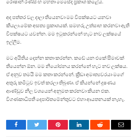
රොෂාන් රණසිංහ මහතා මෙසේද ප්‍රකාශ කළේය.
අද පත්තර වල දාලා තියෙනවා මම විපක්ෂයට යනවා
කියලා.මේක අසත්‍ය ප්‍රකාශයක්. සමහරු උත්සාහ කරනවා ඇති
විපක්ෂයට යවන්න. මම ඉටුකරන්නේ හැට නව ලක්ෂයේ
ඉල්ලීම.
මට අයිතිය දෙන්න කතා කරන්න. කඩේ යන එකේ සීමාවක්
තියෙන්න ඕන. මම නියෝජනය කරන්නේ හැට නව ලක්ෂය.
ඒ අනුව තමයි මම කතා කරන්නේ. ක්‍රීඩා අමාත්‍යවරයා මගේ
අතුරු කමිටුව ඉවත් කරලා තිබුණා. ඒ කියන්නේ දුෂණය
ආණ්ඩුව නිල වශයෙන් අනුමත කරනවා කියන එක.
විගණකාධිපති දෙපාර්තමේන්තුවට එහා ආයතනයක් නැහැ.
Facebook
Twitter
Pinterest
LinkedIn
Reddit
Email