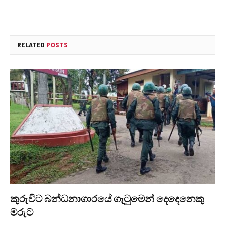
RELATED
POSTS
කුරුවිට බන්ධනාගාරයේ ගැටුමෙන් දෙදෙනෙකු
මරුට