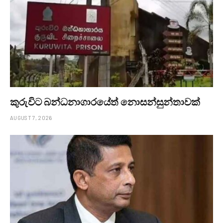
කුරුවිට බන්ධනාගාරයේත් නොසන්සුන්තාවක්
AUGUST 7, 2026