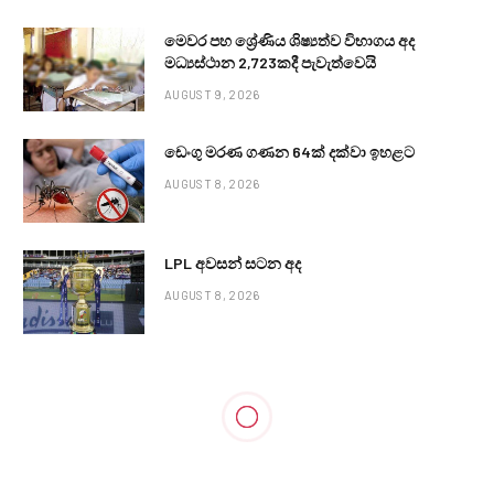
මෙවර පහ ශ්‍රේණිය ශිෂ්‍යත්ව විභාගය අද
මධ්‍යස්ථාන 2,723කදී පැවැත්වෙයි
AUGUST 9, 2026
ඩෙංගු මරණ ගණන 64ක් දක්වා ඉහළට
AUGUST 8, 2026
LPL අවසන් සටන අද
AUGUST 8, 2026
LOCAL NEWS