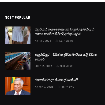
ගුවන්තොටුපොළට අලුත්
ලොක්කෙක්
BY
LANKA24X7
DECEMBER 12, 2023
NO COMMENTS
1 MIN READ