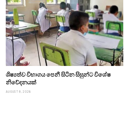
ශිෂ්‍යත්ව විභාගය පෙනී සිටින සිසුන්ට විශේෂ
නිවේදනයක්
AUGUST 8, 2026