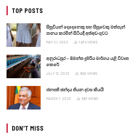
TOP POSTS
සිසුවියන් දෙදෙනෙකු සහ සිසුවෙකු මත්පැන්
පානය කරමින් සිටියදී අත්අඩංගුවට
MAY 21, 2023
1,674
VIEWS
අනුරාධපුර – ඕමන්ත දුම්රිය මාර්ගය යළි විවෘත
කෙරේ
JULY 13, 2023
950
VIEWS
ජනපති ඡන්දය තියන දවස කියයි
MARCH 7, 2023
867
VIEWS
DON'T MISS