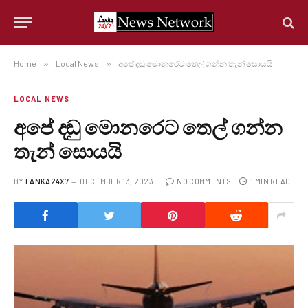
Home
»
Local News
»
අපේ දඬු මොනරෙට තෙල් ගන්න තැන් සොයයි
LOCAL NEWS
අපේ දඬු මොනරෙට තෙල් ගන්න
තැන් සොයයි
BY
LANKA24X7
DECEMBER 13, 2023
NO COMMENTS
1 MIN READ