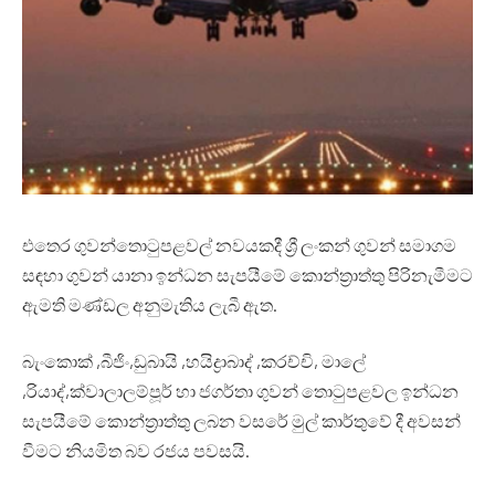
එතෙර ගුවන්තොටුපළවල් නවයකදී ශ්‍රී ලංකන් ගුවන් සමාගම
සඳහා ගුවන් යානා ඉන්ධන සැපයීමේ කොන්ත්‍රාත්තු පිරිනැමීමට
ඇමති මණ්ඩල අනුමැතිය ලැබී ඇත.
බැංකොක් ,බීජිං,ඩුබායි ,හයිද්‍රාබාද් ,කරච්චි, මාලේ
,රියාද්,ක්වාලාලම්පූර් හා ජගර්තා ගුවන් තොටුපළවල ඉන්ධන
සැපයීමේ කොන්ත්‍රාත්තු ලබන වසරේ මුල් කාර්තුවේ දී අවසන්
වීමට නියමිත බව රජය පවසයි.