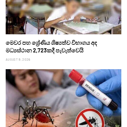
මෙවර පහ ශ්‍රේණිය ශිෂ්‍යත්ව විභාගය අද
මධ්‍යස්ථාන 2,723කදී පැවැත්වෙයි
AUGUST 9, 2026