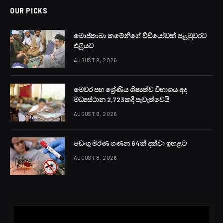
ගුවන්තොටුපොළ සමාගමේ නව සභාපතිවරයා ලෙස
ඉංජිනේරු අතුල ගල්කැටිය මහතාව පත්කර තිබේ.
ඒ මහතා බණ්ඩාරනායක ජාත්‍යන්තර ගුවන්තොටුපොළ
පරිශ්‍රයේදී ඊයේ නව ධුරයේ වැඩකටයුතු ආරම්භ කර ඇත.
Facebook
Twitter
Pinterest
LinkedIn
Reddit
Email
PREVIOUS ARTICLE
NEXT ARTICLE
වඩිවේල් සුරේෂ් ට අලුත්
අපේ දඬු මොනරෙට තෙල්
වගකීමක්
ගන්න තැන් සොයයි