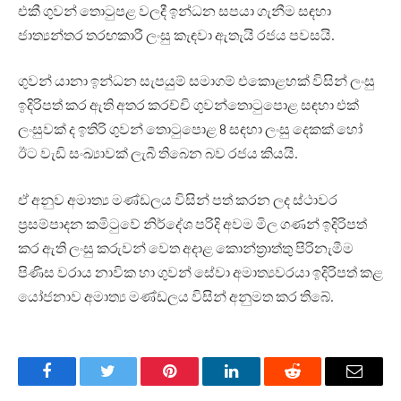
එකී ගුවන් තොටුපළ වලදී ඉන්ධන සපයා ගැනීම සඳහා
ජාත්‍යන්තර තරඟකාරී ලංසු කැඳවා ඇතැයි රජය පවසයි.
ගුවන් යානා ඉන්ධන සැපයුම් සමාගම් එකොළහක් විසින් ලංසු
ඉදිරිපත් කර ඇති අතර කරච්චි ගුවන්තොටුපොළ සඳහා එක්
ලංසුවක් ද ඉතිරි ගුවන් තොටුපොළ 8 සඳහා ලංසු දෙකක් හෝ
ඊට වැඩි සංඛ්‍යාවක් ලැබී තිබෙන බව රජය කියයි.
ඒ අනුව අමාත්‍ය මණ්ඩලය විසින් පත් කරන ලද ස්ථාවර
ප්‍රසම්පාදන කමිටුවේ නිර්දේශ පරිදි අවම මිල ගණන් ඉදිරිපත්
කර ඇති ලංසු කරුවන් වෙත අදාළ කොන්ත්‍රාත්තු පිරිනැමීම
පිණිස වරාය නාවික හා ගුවන් සේවා අමාත්‍යවරයා ඉදිරිපත් කළ
යෝජනාව අමාත්‍ය මණ්ඩලය විසින් අනුමත කර තිබේ.
Facebook
Twitter
Pinterest
LinkedIn
Reddit
Email