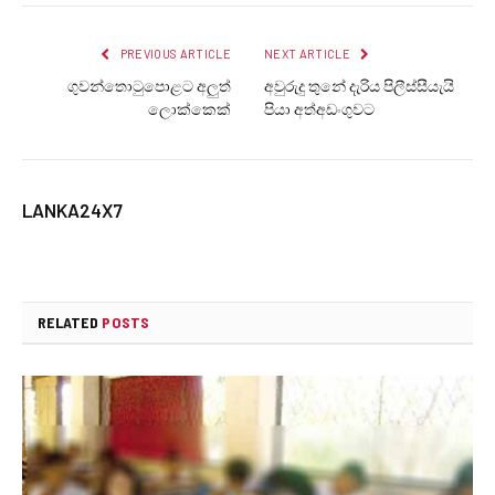
PREVIOUS ARTICLE
NEXT ARTICLE
ගුවන්තොටුපොළට අලුත්
අවුරුදු තුනේ දැරිය පිලීස්සීයැයි
ලොක්කෙක්
පියා අත්අඩංගුවට
LANKA24X7
RELATED
POSTS