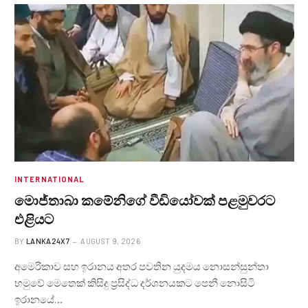
INTERNATIONAL
මොජ්තාබා කමේනිගේ වීඩියෝවක් පළමුවරට
එළියට
BY
LANKA24X7
AUGUST 9, 2026
අමෙරිකාව සහ ඉරානය අතර පවතින යුදමය නොසන්සුන්තා
හමුවේ මෙතෙක් කිසිදු ප්‍රසිද්ධ දර්ශනයකට පෙනී නොසිටි
ඉරානයේ…