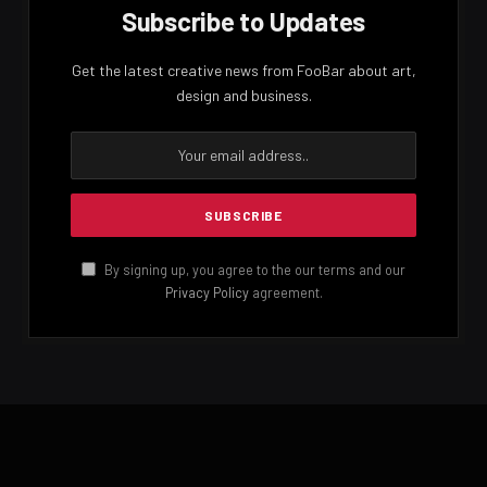
LANKA24X7
RELATED
POSTS
මෙවර පහ ශ්‍රේණිය ශිෂ්‍යත්ව විභාගය අද