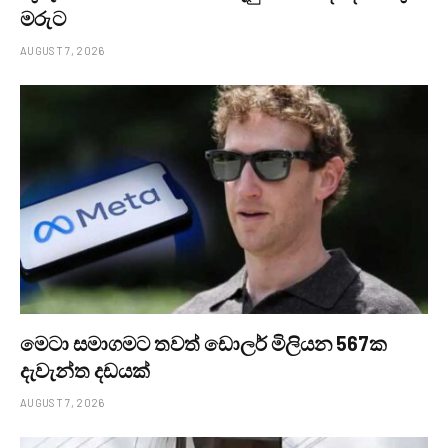
මරුට
AUGUST 7, 2026
මෙටා සමාගමට තවත් ඩොලර් මිලියන 567ක
දැවැන්ත දඩයක්
AUGUST 7, 2026