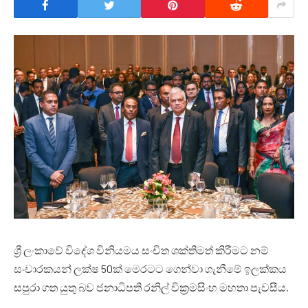
ශ්‍රී ලංකාවේ විදේශ විනියමය සංචිත ශක්තිමත් කිරීමට නම්
සංචාරකයන් ලක්ෂ 50ක් මෙරටට ගෙන්වා ගැනීමේ ඉලක්කය
සපුරා ගත යුතු බව ජනාධිපති රනිල් වික්‍රමසිංහ මහතා පැවසීය.