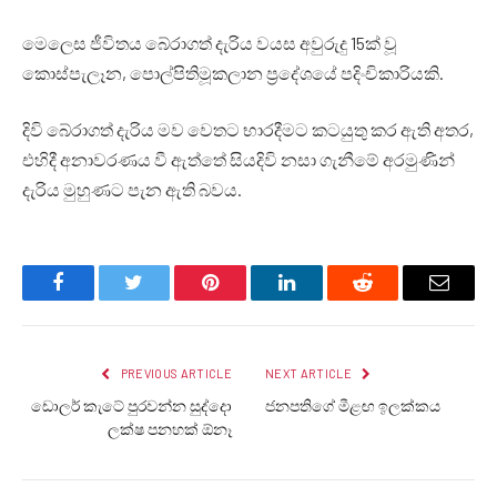
මෙලෙස ජීවිතය බේරාගත් දැරිය වයස අවුරුදු 15ක් වූ
කොස්පැලෑන, පොල්පිතිමූකලාන ප්‍රදේශයේ පදිංචිකාරියකි.
දිවි බේරාගත් දැරිය මව වෙතට භාරදීමට කටයුතු කර ඇති අතර,
එහිදී අනාවරණය වී ඇත්තේ සියදිවි නසා ගැනීමේ අරමුණින්
දැරිය මුහුණට පැන ඇති බවය.
Facebook
Twitter
Pinterest
LinkedIn
Reddit
Email
PREVIOUS ARTICLE
NEXT ARTICLE
ඩොලර් කැටේ පුරවන්න සුද්දො
ජනපතිගේ මීළඟ ඉලක්කය
ලක්ෂ පනහක් ඕනෑ