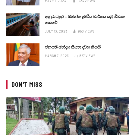
MAY 21, 2023
1,674
VIEWS
අනුරාධපුර – ඕමන්ත දුම්රිය මාර්ගය යළි විවෘත
කෙරේ
JULY 13, 2023
950
VIEWS
ජනපති ඡන්දය තියන දවස කියයි
MARCH 7, 2023
867
VIEWS
DON'T MISS