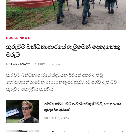
LOCAL NEWS
කුරුවිට බන්ධනාගාරයේ ගැටුමෙන් දෙදෙනෙකු
මරුට
BY
LANKA24X7
AUGUST 7, 2026
කුරුවිට බන්ධනාගාරයේ රැඳවියන් පිරිසක් අතර ඇතිවූ
නොසන්සුන්තාවෙන් දෙදෙනෙකු ජීවිතක්ෂයට පත්ව ඇති බව
කුරුවිට පොලීසිය පැවසීය.…
මෙටා සමාගමට තවත් ඩොලර් මිලියන 567ක
දැවැන්ත දඩයක්
AUGUST 7, 2026