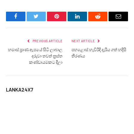
Facebook
Twitter
Pinterest
LinkedIn
Reddit
Email
PREVIOUS ARTICLE
NEXT ARTICLE
හමාස් ප්‍රාණ ඇපයේ සිටි ලාබාල
පහළොස් හැවිරිදි දැරිය ගත් හදිසි
දරුවා තවත් ත්‍රස්ත
තීරණය
කණ්ඩායමකට දීලා
LANKA24X7
RELATED
POSTS