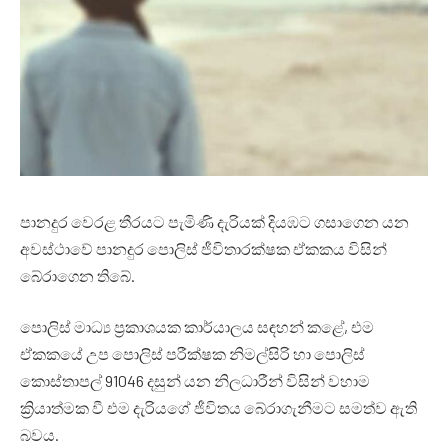
පානදුර වෙරළ තීරයට පැමිණි දැරියක් දියඹට ගසාගෙන යන
අවස්ථාවේ පානදුර පොලිස් ජීවිතාරක්ෂක ඒකකය විසින්
බේරාගෙන තිබේ.
පොලිස් මාධ්‍ය ප්‍රකාශයක කාර්යාලය සඳහන් කළේ, එම
ඒකකයේ උප පොලිස් පරීක්ෂක නිමල්සිරි හා පොලිස්
කොස්තාපල් 91046 දසුන් යන නිලධාරීන් විසින් වහාම
ක්‍රියාත්මක වී එම දැරියගේ ජීවිතය බේරාගැනීමට සමත්ව ඇති
බවය.