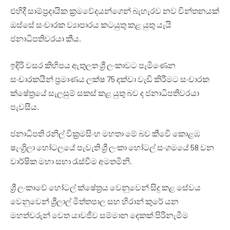
එහිදී සාම්ප්‍රදායික ක්‍රමවේදයන්ගෙන් බැහැරව නව චින්තනයක්
ඔස්සේ සංචාරක ව්‍යාපාරය කටයුතු කළ යුතු යැයි
ජනාධිපතිවරයා කීය.
ඉදිරි වසර කිහිපය ඇතුලත ශ්‍රී ලංකාවට පැමිණෙන
සංචාරකයින් ප්‍රමාණය ලක්ෂ 75 දක්වා වැඩි කිරීමට සංචාරක
ක්ෂේත්‍රයේ සැලසුම් සකස් කළ යුතු බව ද ජනාධිපතිවරයා
පැවසීය.
ජනාධිපති රනිල් වික්‍රමසිංහ මහතා මේ බව කීවෙි කොළඹ
ෂැංග්‍රිලා හෝටලයේ පැවැති ශ්‍රී ලංකා හෝටල් සංගමයේ 58 වන
වාර්ෂික මහා සභා රැස්වීම අමතමිනි.
ශ්‍රී ලංකාවේ හෝටල් ක්ෂේත්‍රය වෙනුවෙන් සිදු කළ සේවය
වෙනුවෙන් ශ්‍රීලාල් මිත්තපාල සහ හිරාන් කුරේ යන
මහත්වරුන් වෙත යාවජීව සම්මාන දෙකක් පිරිනැමීම