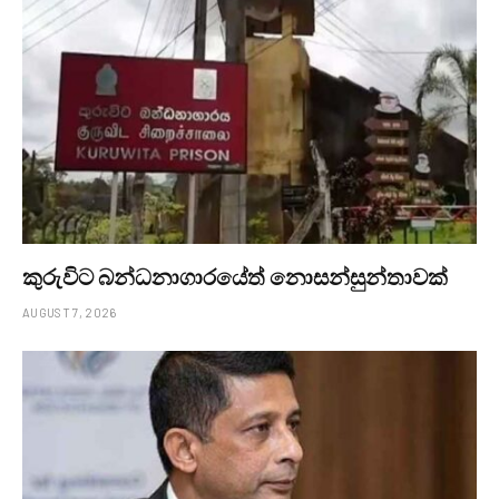
කුරුවිට බන්ධනාගාරයේත් නොසන්සුන්තාවක්
AUGUST 7, 2026