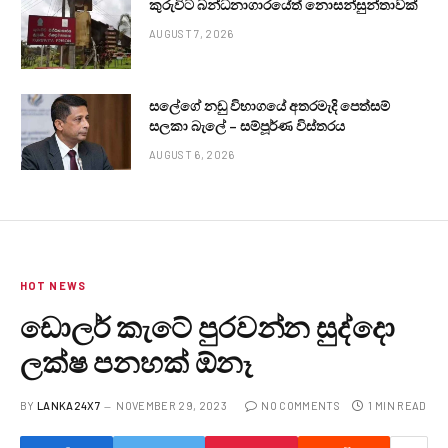
කුරුවිට බන්ධනාගාරයේත් නොසන්සුන්තාවක්
AUGUST 7, 2026
සලේගේ නඩු විභාගයේ අතරමැදි පෙත්සම්
සලකා බැලේ – සම්පූර්ණ විස්තරය
AUGUST 6, 2026
HOT NEWS
ඩොලර් කැටේ පුරවන්න සුද්දො
ලක්ෂ පනහක් ඕනෑ
BY
LANKA24X7
NOVEMBER 29, 2023
NO COMMENTS
1 MIN READ