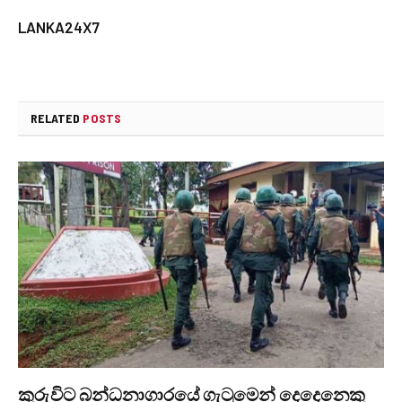
LANKA24X7
RELATED
POSTS
කුරුවිට බන්ධනාගාරයේ ගැටුමෙන් දෙදෙනෙකු