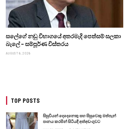
සලේගේ නඩු විභාගයේ අතරමැදි පෙත්සම් සලකා
බැලේ – සම්පූර්ණ විස්තරය
AUGUST 6, 2026
TOP POSTS
සිසුවියන් දෙදෙනෙකු සහ සිසුවෙකු මත්පැන්
පානය කරමින් සිටියදී අත්අඩංගුවට