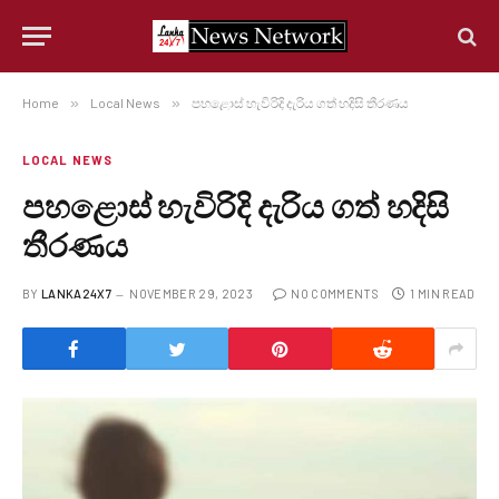
Home
»
Local News
»
පහළොස් හැවිරිදි දැරිය ගත් හදිසි තීරණය
LOCAL NEWS
පහළොස් හැවිරිදි දැරිය ගත් හදිසි
තීරණය
BY
LANKA24X7
NOVEMBER 29, 2023
NO COMMENTS
1 MIN READ