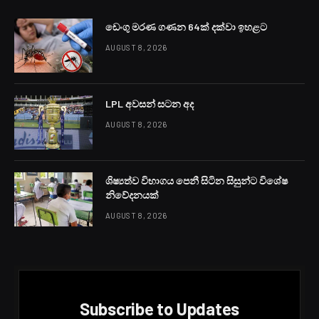
ඩෙංගු මරණ ගණන 64ක් දක්වා ඉහළට
AUGUST 8, 2026
LPL අවසන් සටන අද
AUGUST 8, 2026
ශිෂ්‍යත්ව විභාගය පෙනී සිටින සිසුන්ට විශේෂ
නිවේදනයක්
AUGUST 8, 2026
Subscribe to Updates