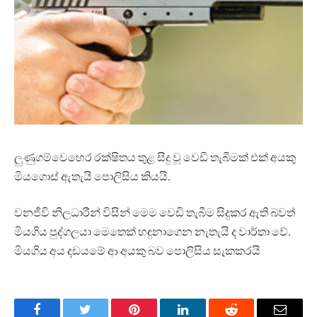
ලුණුගම්වෙහෙර රක්ෂිතය තුළ සිදු වූ වෙඩි තැබීමක් එක් අයකු
මියගොස් ඇතැයි පොලිසිය කියයි.
වනජීවි නිලධාරීන් විසින් මෙම වෙඩි තැබීම සිදුකර ඇති බවත්
මියගිය පුද්ගලයා මෙතෙක් හඳුනාගෙන නැතැයි ද වාර්තා වේ.
මියගිය අය දඩයමේ ආ අයකු බව පොලිසිය සැකකරයි