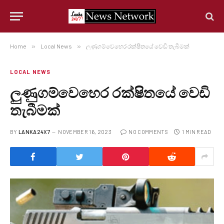
Home
»
Local News
»
ලුණුගම්වෙහෙර රක්ෂිතයේ වෙඩි තැබීමක්
LOCAL NEWS
ලුණුගම්වෙහෙර රක්ෂිතයේ වෙඩි
තැබීමක්
BY
LANKA24X7
NOVEMBER 16, 2023
NO COMMENTS
1 MIN READ