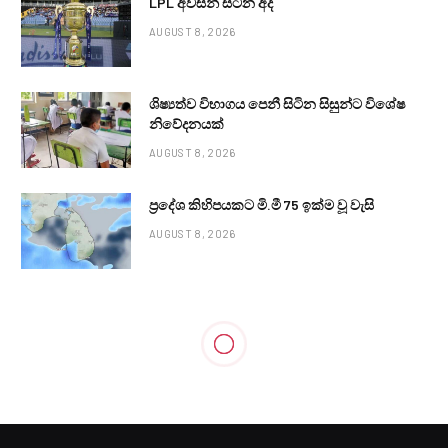
LPL අවසන් සටන අද
AUGUST 8, 2026
ශිෂ්‍යත්ව විභාගය පෙනී සිටින සිසුන්ට විශේෂ
නිවේදනයක්
AUGUST 8, 2026
ප්‍රදේශ කිහිපයකට මි.මී 75 ඉක්ම වූ වැසි
AUGUST 8, 2026