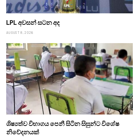
LPL අවසන් සටන අද
AUGUST 8, 2026
ශිෂ්‍යත්ව විභාගය පෙනී සිටින සිසුන්ට විශේෂ
නිවේදනයක්