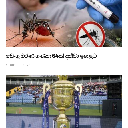
ඩෙංගු මරණ ගණන 64ක් දක්වා ඉහළට
AUGUST 8, 2026