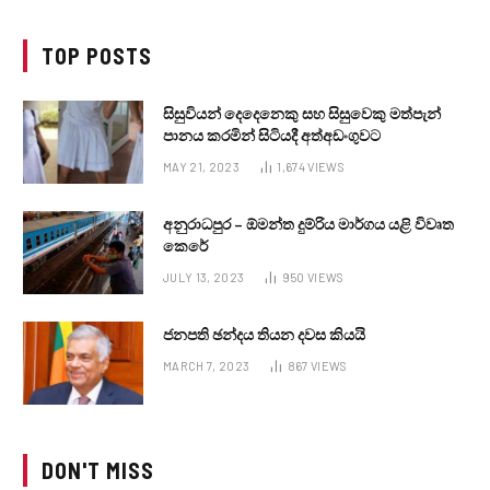
TOP POSTS
සිසුවියන් දෙදෙනෙකු සහ සිසුවෙකු මත්පැන්
පානය කරමින් සිටියදී අත්අඩංගුවට
MAY 21, 2023
1,674
VIEWS
අනුරාධපුර – ඕමන්ත දුම්රිය මාර්ගය යළි විවෘත
කෙරේ
JULY 13, 2023
950
VIEWS
ජනපති ඡන්දය තියන දවස කියයි
MARCH 7, 2023
867
VIEWS
DON'T MISS