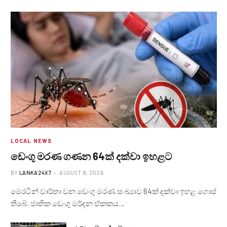
LOCAL NEWS
ඩෙංගු මරණ ගණන 64ක් දක්වා ඉහළට
BY
LANKA24X7
AUGUST 8, 2026
මෙරටින් වාර්තා වන ඩෙංගු මරණ සංඛ්‍යාව 64ක් දක්වා ඉහළ ගොස්
තිබේ. ජාතික ඩෙංගු මර්දන ඒකකය…