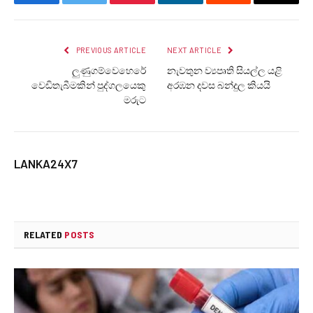
Facebook
Twitter
Pinterest
LinkedIn
Reddit
Email
PREVIOUS ARTICLE
NEXT ARTICLE
ලුණුගම්වෙහෙරේ
නැවතුන ව්‍යපෘති සියල්ල යළි
වෙඩිතැබීමකින් පුද්ගලයෙකු
අරඹන දවස බන්දුල කියයි
මරුට
LANKA24X7
RELATED
POSTS