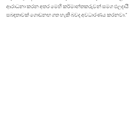
ආරාධනා කරන අතර මෙහි කර්මාන්තකරුවන් සමග ඵලදායී
සබඳතාවක් ගොඩනඟ ගත හැකි බවද අවධාරණය කරනවා.”
“මට හිතෙනවා ඔබ දෙපාර්ශ්වයට දැවැන්ත හැකියාවන් සහ
හුවමාරුකරගත හැකි බොහෝ දේ ඇති බව. දෙරටේම රජයන්
කර්මාන්තවල වර්ධනය උදෙසා පහසුකම් සැපයීම සිදුකළ
හැකි ඕනෑම ක්‍රියාවලියකට සූදානම් අතර, එය දෙරටේම
දීප්තිමත් අනාගතයක් සඳහා ඉවහල් වෙයි.”
ඉන්දීය ආයෝජන ශ්‍රී ලංකාව තුළ දිරිමත් කිරීම සඳහා සියලු
පහසුකම් සලසන බවද ඉන්දීය මුදල් අමාත්‍ය නිර්මලා
සීතාරාමන් මහත්මිය පැවසුවාය.
එමෙන්ම ජනාධිපති රනිල් වික්‍රමසිංහ මහතා සහ ඉන්දීය මුදල්
අමාත්‍ය නිර්මලා සීතාරාමන් මහත්මිය අතර හමුවක් ජනාධිපති
මන්දිරයේදී ඊයේ පැවැත්වුණි.