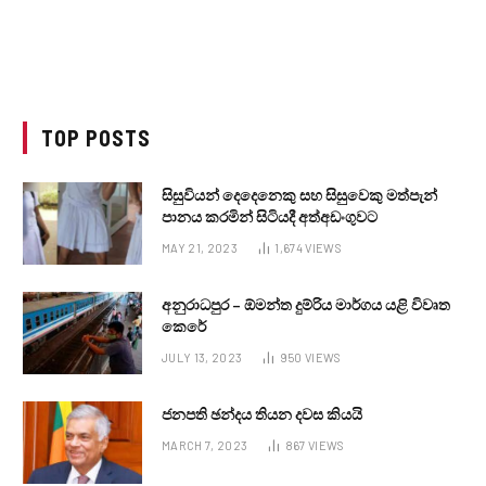
TOP POSTS
සිසුවියන් දෙදෙනෙකු සහ සිසුවෙකු මත්පැන්
පානය කරමින් සිටියදී අත්අඩංගුවට
MAY 21, 2023
1,674
VIEWS
අනුරාධපුර – ඕමන්ත දුම්රිය මාර්ගය යළි විවෘත
කෙරේ
JULY 13, 2023
950
VIEWS
ජනපති ඡන්දය තියන දවස කියයි
MARCH 7, 2023
867
VIEWS