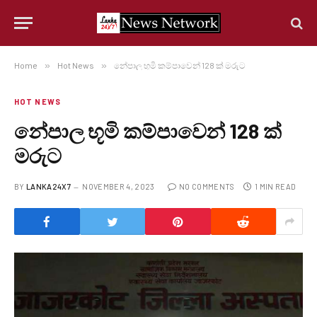
Home
»
Hot News
»
නේපාල භූමි කම්පාවෙන් 128 ක් මරුට
HOT NEWS
නේපාල භූමි කම්පාවෙන් 128 ක්
මරුට
BY
LANKA24X7
NOVEMBER 4, 2023
NO COMMENTS
1 MIN READ