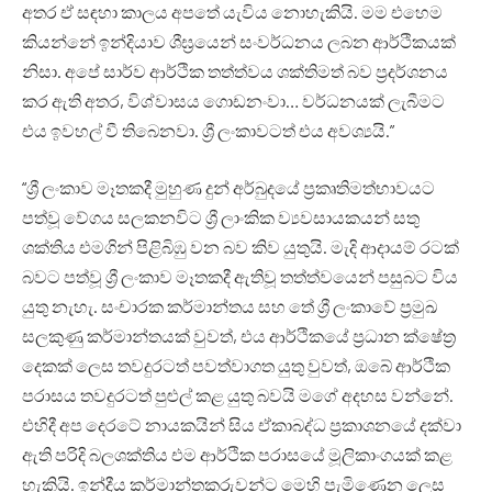
අතර ඒ සඳහා කාලය අපතේ යැවිය නොහැකියි. මම එහෙම
කියන්නේ ඉන්දියාව ශීඝ්‍රයෙන් සංවර්ධනය ලබන ආර්ථිකයක්
නිසා. අපේ සාර්ව ආර්ථික තත්ත්වය ශක්තිමත් බව ප්‍රදර්ශනය
කර ඇති අතර, විශ්වාසය ගොඩනංවා… වර්ධනයක් ලැබීමට
එය ඉවහල් වී තිබෙනවා. ශ්‍රී ලංකාවටත් එය අවශ්‍යයි.”
“ශ්‍රී ලංකාව මෑතකදී මුහුණ දුන් අර්බුදයේ ප්‍රකෘතිමත්භාවයට
පත්වූ වේගය සලකනවිට ශ්‍රී ලාංකික ව්‍යවසායකයන් සතු
ශක්තිය එමගින් පිළිබිඹු වන බව කිව යුතුයි. මැදි ආදායම් රටක්
බවට පත්වූ ශ්‍රී ලංකාව මෑතකදී ඇතිවූ තත්ත්වයෙන් පසුබට විය
යුතු නැහැ. සංචාරක කර්මාන්තය සහ තේ ශ්‍රී ලංකාවේ ප්‍රමුඛ
සලකුණු කර්මාන්තයක් වුවත්, එය ආර්ථිකයේ ප්‍රධාන ක්ෂේත්‍ර
දෙකක් ලෙස තවදුරටත් පවත්වාගත යුතු වුවත්, ඔබේ ආර්ථික
පරාසය තවදුරටත් පුළුල් කළ යුතු බවයි මගේ අදහස වන්නේ.
එහිදී අප දෙරටේ නායකයින් සිය ඒකාබද්ධ ප්‍රකාශනයේ දක්වා
ඇති පරිදි බලශක්තිය එම ආර්ථික පරාසයේ මූලිකාංගයක් කළ
හැකියි. ඉන්දීය කර්මාන්තකරුවන්ට මෙහි පැමිණෙන ලෙස