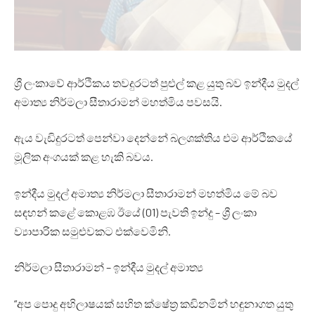
ශ්‍රී ලංකාවේ ආර්ථිකය තවදුරටත් පුළුල් කළ යුතු බව ඉන්දීය මුදල්
අමාත්‍ය නිර්මලා සීතාරාමන් මහත්මිය පවසයි.
ඇය වැඩිදුරටත් පෙන්වා දෙන්නේ බලශක්තිය එම ආර්ථිකයේ
මූලික අංගයක් කළ හැකි බවය.
ඉන්දීය මුදල් අමාත්‍ය නිර්මලා සීතාරාමන් මහත්මිය මේ බව
සඳහන් කළේ කොළඹ ඊයේ (01) පැවති ඉන්දු – ශ්‍රී ලංකා
ව්‍යාපාරික සමුළුවකට එක්වෙමිනි.
නිර්මලා සීතාරාමන් – ඉන්දීය මුදල් අමාත්‍ය
“අප පොදු අභිලාෂයක් සහිත ක්ෂේත්‍ර කඩිනමින් හඳුනාගත යුතු