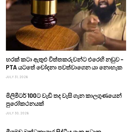
හරක් කටා ඇතුළු විත්තකරුවන්ට එරෙහි නඩුව –
PTA යටතේ චෝදනා පවත්වාගෙන යා නොහැක
JULY 31, 2026
මිලිමීටර් 100ට වැඩි තද වැසි ගැන කාලගුණයෙන්
පුරෝකථනයක්
JULY 30, 2026
මීගමුව බන්ධනාගාර සිද්ධිය ගැන ප්‍රධාන