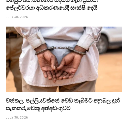
ජේලර්වරයා අධිකරණයේදී සාක්ෂි දෙයි
JULY 30, 2026
වත්තල, පල්ලියවත්තේ වෙඩි තැබීමට අනුබල දුන්
සැකකරුවෙකු අත්අඩංගුවට
JULY 30, 2026