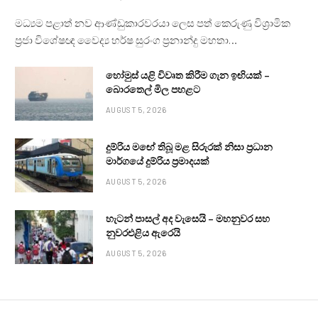
මධ්‍යම පළාත් නව ආණ්ඩුකාරවරයා ලෙස පත් කෙරුණු විශ්‍රාමික
ප්‍රජා විශේෂඥ වෛද්‍ය හර්ෂ සුරංග ප්‍රනාන්දු මහතා…
හෝමුස් යළි විවෘත කිරීම ගැන ඉඟියක් –
බොරතෙල් මිල පහළට
AUGUST 5, 2026
දුම්රිය මඟේ තිබූ මළ සිරුරක් නිසා ප්‍රධාන
මාර්ගයේ දුම්රිය ප්‍රමාදයක්
AUGUST 5, 2026
හැටන් පාසල් අද වැසෙයි – මහනුවර සහ
නුවරඑළිය ඇරෙයි
AUGUST 5, 2026