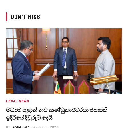
DON'T MISS
LOCAL NEWS
මධ්‍යම පළාත් නව ආණ්ඩුකාරවරයා ජනපති
ඉදිරියේ දිවුරුම් දෙයි
BY
LANKA24X7
AUGUST 5, 2026