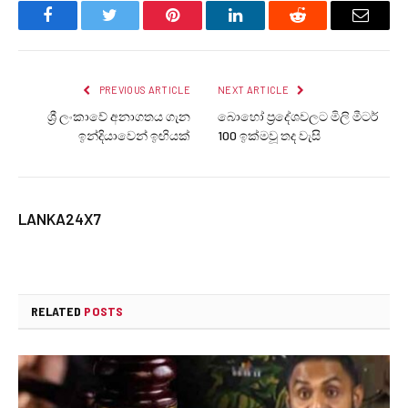
Facebook
Twitter
Pinterest
LinkedIn
Reddit
Email
PREVIOUS ARTICLE
NEXT ARTICLE
ශ්‍රී ලංකාවේ අනාගතය ගැන
බොහෝ ප්‍රදේශවලට මිලි මීටර්
ඉන්දියාවෙන් ඉඟියක්
100 ඉක්මවූ තද වැසි
LANKA24X7
RELATED
POSTS