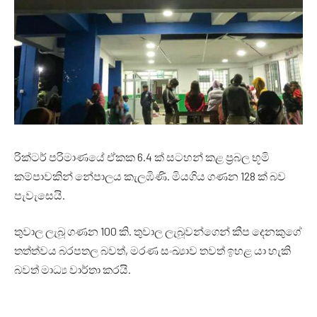
රික්ටර් පරිමාණයේ ඒකක 6.4 ක් සටහන් කළ ප්‍රබල භූමි
කම්පාවකින් නේපාලය කැලඹිණි. මියගිය ගණන 128 ක් බව
පැවැසෙයි.
තුවාල ලැබූ ගණන 100 කි. තුවාල ලැබූවන්ගෙන් කීප දෙනකුගේ
තත්ත්වය බරපතල බවත්, මරණ සංඛ්‍යාව තවත් ඉහළ යා හැකි
බවත් මාධ්‍ය වාර්තා කරයි.