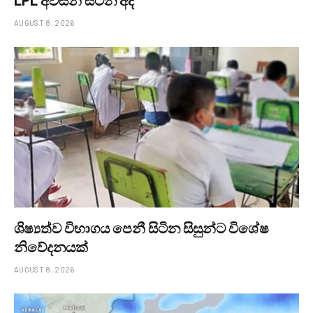
LPL අවසන් සටන අද
AUGUST 8, 2026
ශිෂ්‍යත්ව විභාගය පෙනී සිටින සිසුන්ට විශේෂ
නිවේදනයක්
AUGUST 8, 2026