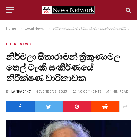
Home
»
Local News
»
නිර්මලා සීතාරාමන් ත්‍රිකුණාමල තෙල් ටැංකි සංකීර්ණයේ නිරීක්ෂණ චාරිකාවක
LOCAL NEWS
නිර්මලා සීතාරාමන් ත්‍රිකුණාමල
තෙල් ටැංකි සංකීර්ණයේ
නිරීක්ෂණ චාරිකාවක
BY
LANKA24X7
NOVEMBER 2, 2023
NO COMMENTS
1 MIN READ