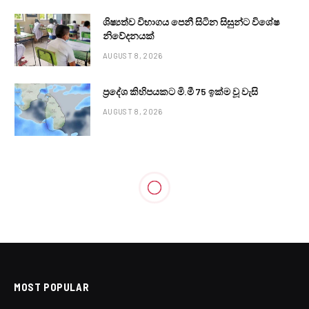
ශිෂ්‍යත්ව විභාගය පෙනී සිටින සිසුන්ට විශේෂ
නිවේදනයක්
AUGUST 8, 2026
ප්‍රදේශ කිහිපයකට මි.මී 75 ඉක්ම වූ වැසි
AUGUST 8, 2026
MOST POPULAR