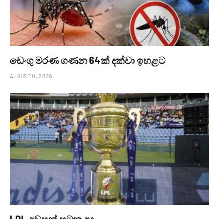
ඩෙංගු මරණ ගණන 64ක් දක්වා ඉහළට
AUGUST 8, 2026