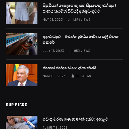
සිසුවියන් දෙදෙනෙකු සහ සිසුවෙකු මත්පැන්
පානය කරමින් සිටියදී අත්අඩංගුවට
MAY 21, 2023
1,674
VIEWS
අනුරාධපුර – ඕමන්ත දුම්රිය මාර්ගය යළි විවෘත
කෙරේ
JULY 13, 2023
950
VIEWS
ජනපති ඡන්දය තියන දවස කියයි
MARCH 7, 2023
867
VIEWS
OUR PICKS
ඩෙංගු මරණ ගණන 64ක් දක්වා ඉහළට
AUGUST 8, 2026