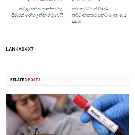
තුවාල සහිත කාන්තා මළ
සුළු හා මධ්‍ය පරිමාණ
සිරුරක් රෝහලකින් හමුවෙයි
කර්මාන්තකරුවන්ට බැංකු ණය
සහන
LANKA24X7
RELATED
POSTS