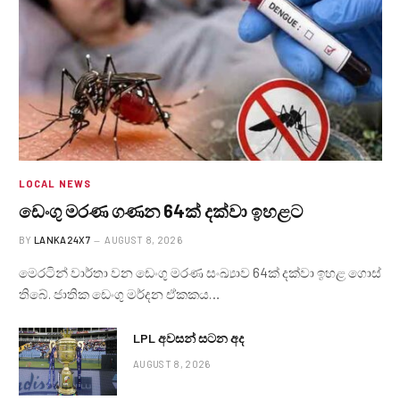
LOCAL NEWS
ඩෙංගු මරණ ගණන 64ක් දක්වා ඉහළට
BY
LANKA24X7
AUGUST 8, 2026
මෙරටින් වාර්තා වන ඩෙංගු මරණ සංඛ්‍යාව 64ක් දක්වා ඉහළ ගොස්
තිබේ. ජාතික ඩෙංගු මර්දන ඒකකය…
LPL අවසන් සටන අද
AUGUST 8, 2026