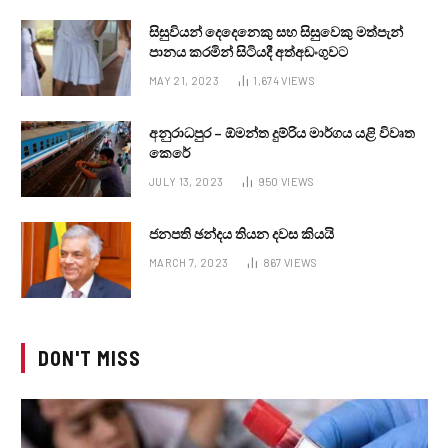
සිසුවියන් දෙදෙනෙකු සහ සිසුවෙකු මත්පැන්
පානය කරමින් සිටියදී අත්අඩංගුවට
MAY 21, 2023
1,674
VIEWS
අනුරාධපුර – ඕමන්ත දුම්රිය මාර්ගය යළි විවෘත
කෙරේ
JULY 13, 2023
950
VIEWS
ජනපති ඡන්දය තියන දවස කියයි
MARCH 7, 2023
867
VIEWS
DON'T MISS