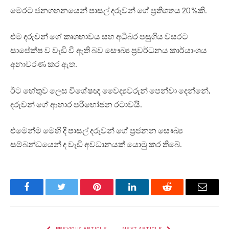
මෙරට ජනගහනයෙන් පාසල් දරුවන් ගේ ප්‍රතිශතය 20%කි.
එම දරුවන් ගේ කෘශභාවය සහ අධිබර පසුගිය වසරට
සාපේක්ෂ ව වැඩි වී ඇති බව සෞඛ්‍ය ප්‍රවර්ධනය කාර්යාංශය
අනාවරණ කර ඇත.
ඊට හේතුව ලෙස විශේෂඥ වෛද්‍යවරුන් පෙන්වා දෙන්නේ,
දරුවන් ගේ ආහාර පරිභෝජන රටාවයි.
එමෙන්ම මෙහි දී පාසල් දරුවන් ගේ ප්‍රජනන සෞඛ්‍ය
සම්බන්ධයෙන් ද වැඩි අවධානයක් යොමු කර තිබේ.
Facebook
Twitter
Pinterest
LinkedIn
Reddit
Email
PREVIOUS ARTICLE
NEXT ARTICLE