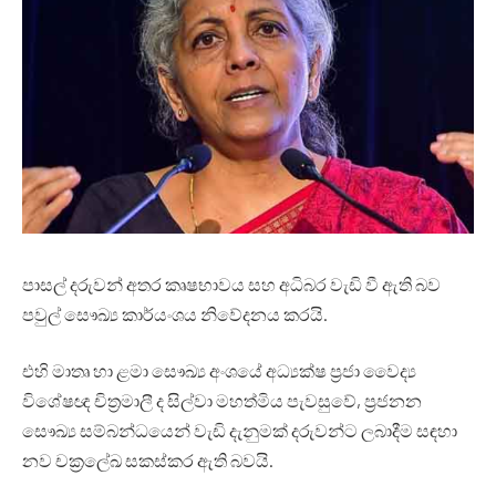
පාසල් දරුවන් අතර කෘෂභාවය සහ අධිබර වැඩි වී ඇති බව
පවුල් සෞඛ්‍ය කාර්යංශය නිවේදනය කරයි.
එහි මාතෘ හා ළමා සෞඛ්‍ය අංශයේ අධ්‍යක්ෂ ප්‍රජා වෛද්‍ය
විශේෂඥ චිත්‍රමාලී ද සිල්වා මහත්මිය පැවසුවේ, ප්‍රජනන
සෞඛ්‍ය සම්බන්ධයෙන් වැඩි දැනුමක් දරුවන්ට ලබාදීම සඳහා
නව චක්‍රලේඛ සකස්කර ඇති බවයි.