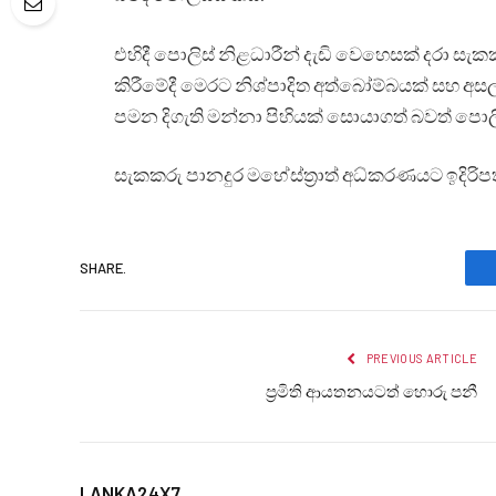
එහිදී පොලිස් නිළධාරීන් දැඩි වෙහෙසක් දරා සැක
කිරීමේදී මෙරට නිශ්පාදිත අත්බෝම්බයක් සහ අසල
පමන දිගැති මන්නා පිහියක් සොයාගත් බවත් පොලි
සැකකරු පානදුර මහේස්ත්‍රාත් අධ්කරණයට ඉදිරිපත්
SHARE.
PREVIOUS ARTICLE
ප්‍රමිති ආයතනයටත් හොරු පනී
LANKA24X7