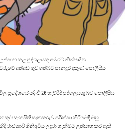
ට උත්සාහ කළ පුද්ගලයකු මෙරට නිශ්පාදිත
වරුවේ අත්අඩංගුව ගත්බව පානදුර දකුණ පොලිසිය
‍රදේශයේ පදිංචි 26 හැව්රිදි පුද්ගලයකු බව පොලිසිය
ෙනකුට සැකසිතී සැකකරුව පරීක්ෂා කිරීමේදී ඔහු
දී රාජකාරි ගිනිඅවිය උදුරා ගැනීමට උත්සාහ කර ඇති