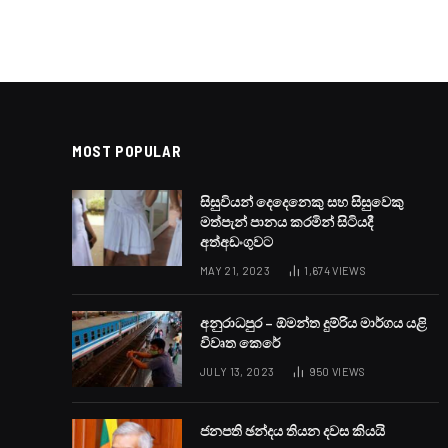
MOST POPULAR
සිසුවියන් දෙදෙනෙකු සහ සිසුවෙකු
මත්පැන් පානය කරමින් සිටියදී
අත්අඩංගුවට
MAY 21, 2023
1,674
VIEWS
අනුරාධපුර – ඕමන්ත දුම්රිය මාර්ගය යළි
විවෘත කෙරේ
JULY 13, 2023
950
VIEWS
ජනපති ඡන්දය තියන දවස කියයි