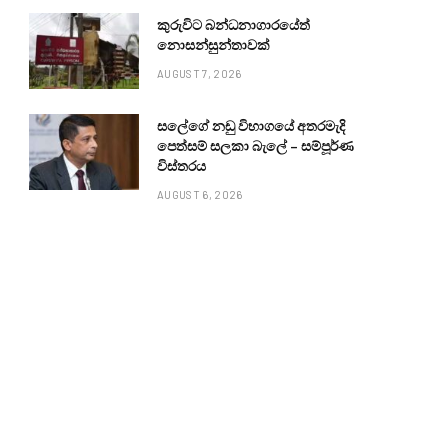
කුරුවිට බන්ධනාගාරයේත්
නොසන්සුන්තාවක්
AUGUST 7, 2026
සලේගේ නඩු විභාගයේ අතරමැදි
පෙත්සම් සලකා බැලේ – සම්පූර්ණ
විස්තරය
AUGUST 6, 2026