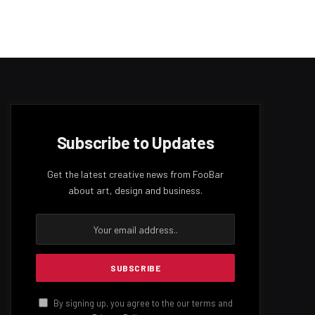
Subscribe to Updates
Get the latest creative news from FooBar
about art, design and business.
By signing up, you agree to the our terms and