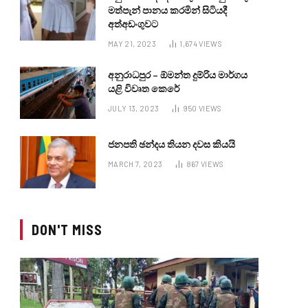
මත්පැන් පානය කරමින් සිටියදී
අත්අඩංගුවට
MAY 21, 2023
1,674
VIEWS
අනුරාධපුර – ඕමන්ත දුම්රිය මාර්ගය
යළි විවෘත කෙරේ
JULY 13, 2023
950
VIEWS
ජනපති ඡන්දය තියන දවස කියයි
MARCH 7, 2023
867
VIEWS
DON'T MISS