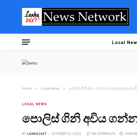
Local New
Home
»
Local News
»
පොලිස් ගිනි අවිය ගන්න හැදූ සැකකරු අල්ලයි
LOCAL NEWS
පොලිස් ගිනි අවිය ගන්න
BY
LANKA24X7
OCTOBER 31, 2023
NO COMMENTS
1 MIN R