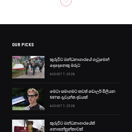
OUR PICKS
කුරුවිට බන්ධනාගාරයේ ගැටුමෙන්
දෙදෙනෙකු මරුට
AUGUST 7, 2026
මෙටා සමාගමට තවත් ඩොලර් මිලියන
567ක දැවැන්ත දඩයක්
AUGUST 7, 2026
කුරුවිට බන්ධනාගාරයේත්
නොසන්සුන්තාවක්