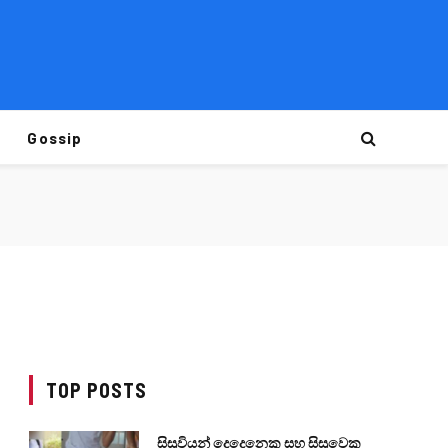
Gossip
TOP POSTS
සිසුවියන් දෙදෙනෙකු සහ සිසුවෙකු