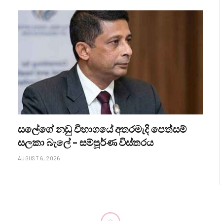
සලේගේ නඩු විභාගයේ අතරමැදි පෙත්සම්
සලකා බැලේ – සම්පූර්ණ විස්තරය
AUGUST 6, 2026