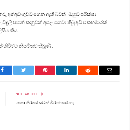
කරු අත්අඩංගුවට ගෙන ඇති බවත් , ඔහුව පරීක්ෂා
 විදුලි පහන් කනුවක් අසල සගවා තිබූ අඩි එකහමාරක්
සිය කීය.
 කිරීමට නියමිතව තිබූණි .
Facebook
Twitter
Pinterest
LinkedIn
Reddit
Email
NEXT ARTICLE
ගාසා තීරයේ සටන් විරාමයක් නෑ