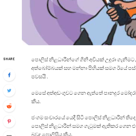
පොලිස් නිළධාරීන්ගේ ගිනි අවියක් උදුරා ගැනීම
SHARE
අත්බෝම්බයක් සහ මන්නා පිහියක් සමග ඊයේ පස්
පවසයි .
මෙසේ අත්අඩංගුවට ගෙන ඇත්තේ පානදුර මෝදරවිල ප්
කීය.
ජංගම සංචාරයේ යෙදී සිටී පොලිස් නිළධාරීන් තිද
පොලිස් නිළධාරීන් සමග ගැටුමක් ඇතිකර ගෙන එහි
බවද පොලිසිය කීය.