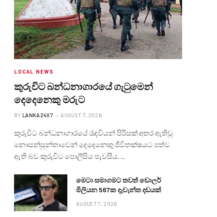
LOCAL NEWS
කුරුවිට බන්ධනාගාරයේ ගැටුමෙන්
දෙදෙනෙකු මරුට
BY
LANKA24X7
AUGUST 7, 2026
කුරුවිට බන්ධනාගාරයේ රැඳවියන් පිරිසක් අතර ඇතිවූ
නොසන්සුන්තාවෙන් දෙදෙනෙකු ජීවිතක්ෂයට පත්ව
ඇති බව කුරුවිට පොලීසිය පැවසීය.…
මෙටා සමාගමට තවත් ඩොලර්
මිලියන 567ක දැවැන්ත දඩයක්
AUGUST 7, 2026