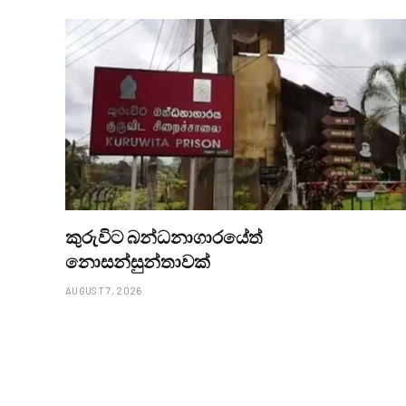
කුරුවිට බන්ධනාගාරයේත්
නොසන්සුන්තාවක්
AUGUST 7, 2026