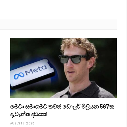
මෙටා සමාගමට තවත් ඩොලර් මිලියන 567ක
දැවැන්ත දඩයක්
AUGUST 7, 2026