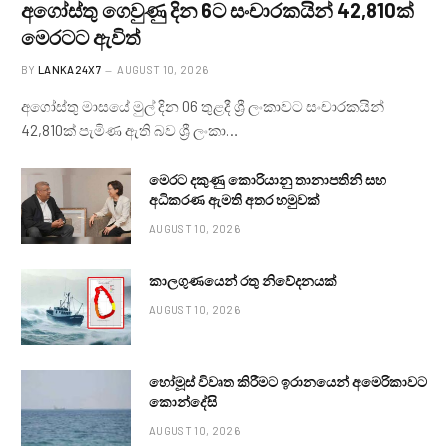
අගෝස්තු ගෙවුණු දින 6ට සංචාරකයින් 42,810ක්
මෙරටට ඇවිත්
BY
LANKA24X7
AUGUST 10, 2026
අගෝස්තු මාසයේ මුල් දින 06 තුළදී ශ්‍රී ලංකාවට සංචාරකයින්
42,810ක් පැමිණ ඇති බව ශ්‍රී ලංකා…
මෙරට දකුණු කොරියානු තානාපතිනි සහ
අධිකරණ ඇමති අතර හමුවක්
AUGUST 10, 2026
කාලගුණයෙන් ‍රතු නිවේදනයක්
AUGUST 10, 2026
හෝමූස් විවෘත කිරීමට ඉරානයෙන් අමෙරිකාවට
කොන්දේසි
AUGUST 10, 2026