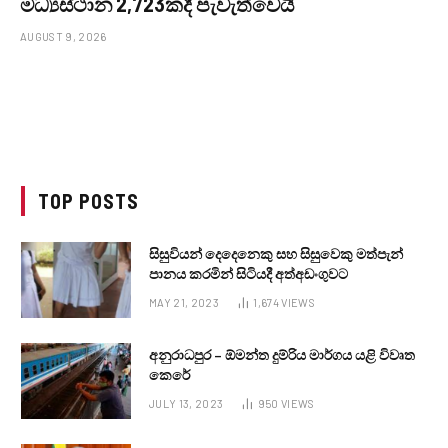
මධ්‍යස්ථාන 2,723කදී පැවැත්වෙයි
AUGUST 9, 2026
TOP POSTS
සිසුවියන් දෙදෙනෙකු සහ සිසුවෙකු මත්පැන්
පානය කරමින් සිටියදී අත්අඩංගුවට
MAY 21, 2023
1,674
VIEWS
අනුරාධපුර – ඕමන්ත දුම්රිය මාර්ගය යළි විවෘත
කෙරේ
JULY 13, 2023
950
VIEWS