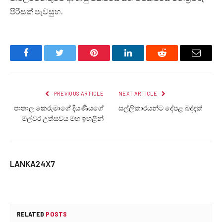
පිරිසක් පැවසුහ.
Facebook
Twitter
Pinterest
LinkedIn
Reddit
Email
PREVIOUS ARTICLE
NEXT ARTICLE
පාතාල කෙරුමාගේ දියණියගේ
සල්ලිකාරයන්ට දේපළ බද්දක්
මල්වර උත්සවය මහ ඉහළින්
LANKA24X7
RELATED
POSTS