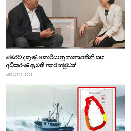
මෙරට දකුණු කොරියානු තානාපතිනි සහ
අධිකරණ ඇමති අතර හමුවක්
AUGUST 10, 2026