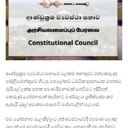
ආණ්ඩුක්‍රම ව්‍යවස්ථා සභාවේ ලේකම් තනතුරට පත්කෙරුණු
පාර්ලිමේන්තුවේ හිටපු මහලේකම් ධම්මික දසනායක මහතාට
රුපියල් ලක්ෂ පහක පමණ දීමනාවක් ගෙවීමට ඉදිරිපත්
කෙරුණු යෝජනාවක් කැබිනට් මණ්ඩලය ප්‍රතික්ෂේප කර
ඇතැයි මුදල් අමාත්‍යාංශ ආරංචි මාර්ගවලින් පැවසේ.
එම යෝජනාව සැලකිල්ලට ගත් අවස්ථාවේදී එපමණ ලොකු
මුදලක් මේ අවස්ථාවේදී ගෙවීම කළ නොහැකි බව කැබිනට්