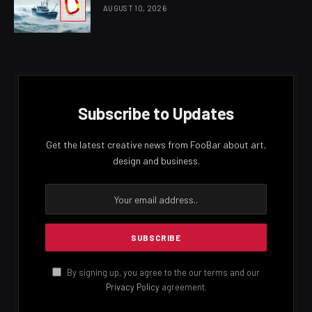
මෙම උත්සවය සදහා අලංකාර ආරාධනා පත්‍ර මුද්‍රණය කර ඇති
අතර, උත්සවය වෙනුවෙන් 150 – 200 ට ආසන්න ආරාධිතයන්
පිරිසකට ආරාධනා කර ඇති බවද එම පිරිස අතර සිටි බවද
වාර්තා වේ.
එම උත්සව අවසනායේ එදිනම රාත්‍රියේ කොළඹ
කොම්පඤ්ඤවීදිය ටි හෝටලක් සහිත ප්‍රධාන පෙළේ නිවාස
සංකීණයක කාමරයක් තුළ තවත් පිරිසක් වෙත නැවතත්
සාදයක් පවත්වා ඇති බවද වාර්තා වේ.
Facebook
Twitter
Pinterest
LinkedIn
Reddit
Email
PREVIOUS ARTICLE
NEXT ARTICLE
දුෂ්මන්ත චමීර අද තරගයට ක්‍රීඩා
ව්‍යවස්ථා සභා ලේකම්ගේ
කරනවා
දීමනාවට කැබිනට්ටුවෙන්