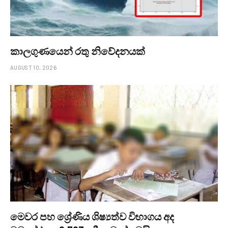
කාලගුණයෙන් ‍රතු නිවේදනයක්
AUGUST 10, 2026
මෙවර පහ ශ්‍රේණිය ශිෂ්‍යත්ව විභාගය අද