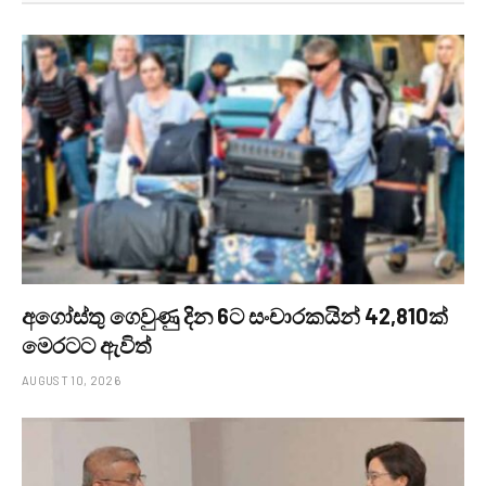
අගෝස්තු ගෙවුණු දින 6ට සංචාරකයින් 42,810ක්
මෙරටට ඇවිත්
AUGUST 10, 2026