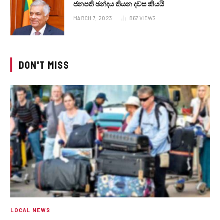
ජනපති ඡන්දය තියන දවස කියයි
MARCH 7, 2023
867
VIEWS
DON'T MISS
LOCAL NEWS