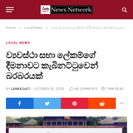
Home
»
Local News
»
ව්‍යවස්ථා සභා ලේකම්ගේ දීමනාවට කැබිනට්ටුවෙන් බරබරයක්
LOCAL NEWS
ව්‍යවස්ථා සභා ලේකම්ගේ
දීමනාවට කැබිනට්ටුවෙන්
බරබරයක්
BY
LANKA24X7
OCTOBER 30, 2023
NO COMMENTS
1 MIN READ