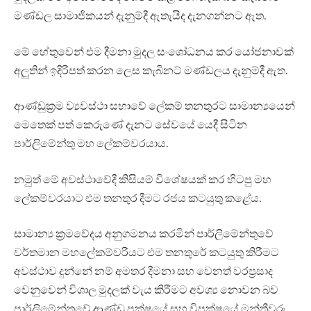
මණ්ඩල සාමාජිකයන් දැනුම්දී ඇතැයිද දැනගන්නට ඇත.
මේ හේතුවෙන් එම දීමනා මුදල සංශෝධනය කර යෝජනාවක්
අලුතින් ඉදිරිපත් කරන ලෙස කැබිනට් මණ්ඩලය දැනුම්දී ඇත.
ආණ්ඩුක්‍රම ව්‍යවස්ථා සභාවේ ලේකම් තනතුරට සාමාන්‍යයෙන්
මෙතෙක් පත් කෙරුණේ දැනට සේවයේ යෙදී සිටින
පාර්ලිමේන්තු මහ ලේකම්වරයාය.
නමුත් මේ අවස්ථාවේදී කිසියම් විශේෂයක් කර හිටපු මහ
ලේකම්වරයාට එම තනතුර දීමට රජය කටයුතු කළේය.
සාමාන්‍ය ක්‍රමවේදය අනුගමනය කරමින් පාර්ලිමේන්තුවේ
වර්තමාන මහලේකම්වරියට එම තනතුරේ කටයුතු කිරීමට
අවස්ථාව දුන්නේ නම් අමතර දීමනා සහ වෙනත් වරප්‍රසාද
වෙනුවෙන් විශාල මුදලක් වැය කිරීමට අවශ්‍ය නොවන බව
පාර්ලිමේන්තුවේ ආණ්ඩු පක්ෂයේ සහ විපක්ෂයේ මන්ත්‍රීවරු