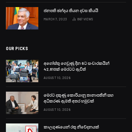
ප්‍රභූ ඝාතනයක් සම්බන්ධයෙන් මරණීය දණ්ඩනය හිමි ව බූස්ස
අධි ආක්ෂිත බන්ධනාගාරයේ රඳවා සිටින සංවිධානාත්මක
අපරාධ කල්ලි සමාජිකයකුගේ දියණියගේ වැඩිවියට
පැමීණීමේ උත්සවයක් පසුගියදා විශාල වියදමක් දරා කොළඹ
තරු හතේ හෝටලයේ දී මහත් උත්කර්ශවත් අයුරුන් පවත්වා
ඇති බව පොලිස් ආරංචි මාර්ග පවසයි.
මෙම උත්සවය හා භොජන සංග්‍රය ඉකුත් (23) රාත්‍රියේ පවත්වා
ඇති බවද වාර්තාවේ.