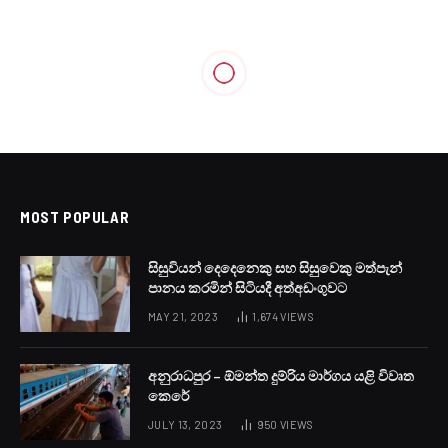
LOCAL NEWS
පාතාල කෙරුමාගේ දියණියගේ
මල්වර උත්සවය මහ ඉහළින්
BY
LANKA24X7
OCTOBER 30, 2023
NO COMMENTS
1 MIN READ