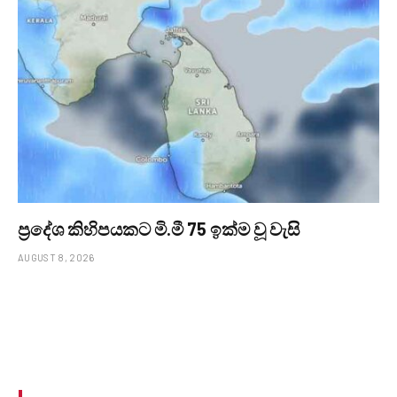
ප්‍රදේශ කිහිපයකට මි.මී 75 ඉක්ම වූ වැසි
AUGUST 8, 2026