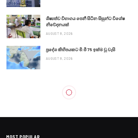
ශිෂ්‍යත්ව විභාගය පෙනී සිටින සිසුන්ට විශේෂ
නිවේදනයක්
AUGUST 8, 2026
ප්‍රදේශ කිහිපයකට මි.මී 75 ඉක්ම වූ වැසි
AUGUST 8, 2026
POLITICAL
ජ.වි.පෙ බලය ඉල්ලන හේතුව ආශු
කියයි