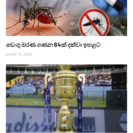
ඩෙංගු මරණ ගණන 64ක් දක්වා ඉහළට
AUGUST 8, 2026