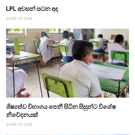
LPL අවසන් සටන අද
AUGUST 8, 2026
ශිෂ්‍යත්ව විභාගය පෙනී සිටින සිසුන්ට විශේෂ
නිවේදනයක්
AUGUST 8, 2026