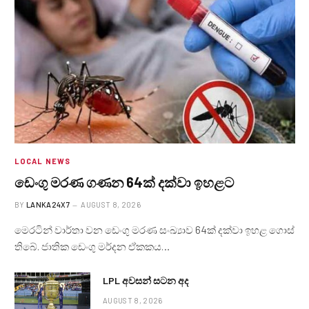
LOCAL NEWS
ඩෙංගු මරණ ගණන 64ක් දක්වා ඉහළට
BY
LANKA24X7
AUGUST 8, 2026
මෙරටින් වාර්තා වන ඩෙංගු මරණ සංඛ්‍යාව 64ක් දක්වා ඉහළ ගොස්
තිබේ. ජාතික ඩෙංගු මර්දන ඒකකය…
LPL අවසන් සටන අද
AUGUST 8, 2026