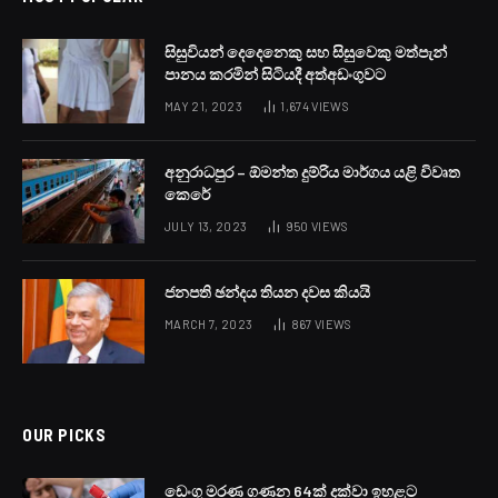
BY
LANKA24X7
OCTOBER 27, 2023
NO COMMENTS
1 MIN READ
ජනතා විමුක්ති පෙරමුණත් රටේ බලය ඉල්ලන්නේ අත්හදා
බැලීම් කරන්නැයි ද එවැනි අත්හදා බැලීම් කරන්නට ගෝඨාභය