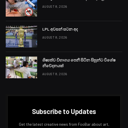
රාජපක්ෂ ගෙනවිත් හොඳ පාඩමක් ඉගෙනගත් ජනතාවට තවත්
පාඩම් අවශ්‍ය නැතැයි ද ජනාධිපති පාර්ලිමේන්තු කටයුතු පිළිබඳ
උපදේශක මහාචාර්ය ආශු මාරසිංහ මහතා පැවසීය.
රටට දැන් පරිනත නොවන දේශපාලන නායකත්වයක් වැඩක්
නැතැයි කී මාරසිංහ මහතා පරිනත නැති දේශපාලකයන්ට වැඩ
බැරි බව ලංකාවේ මෙන්ම ලෝකයේ ද ඔප්පු වී තිබෙන බව
සඳහන් කළේය.
යුරෝපා සංගමය සමඟ එකතු වී ව්ලැඩිමීර් සොලෙන්ස්කි
යුක්‍රේන බලය ගත් නමුත් අද යුද්ධයක් නිසා ඔහුගේ පාලනය
නැත්තටම නැති වී ඇතැයි මාරසිංහ මහතා පැවසීය.
ජනතා විමුක්ති පෙරමුණ පාලන බලය ගෙන ඩොලර් ප්‍රශ්නයට
විසඳුමක් දෙන්නේ කෙසේදැයි කිසිම වැඩපිළිවෙළක් ඉදිරිපත්
කරල නැති බවද ආශු මාරසිංහ මහතා සඳහන් කළේය.