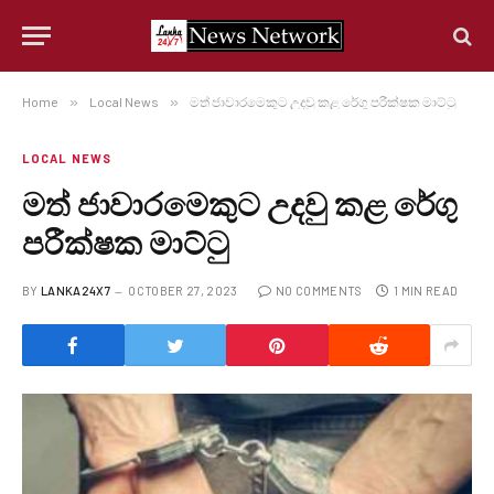
Home
»
Local News
»
මත් ජාවාරමෙකුට උදවු කළ රේගු පරීක්ෂක මාට්ටු
LOCAL NEWS
මත් ජාවාරමෙකුට උදවු කළ රේගු
පරීක්ෂක මාට්ටු
BY
LANKA24X7
OCTOBER 27, 2023
NO COMMENTS
1 MIN READ