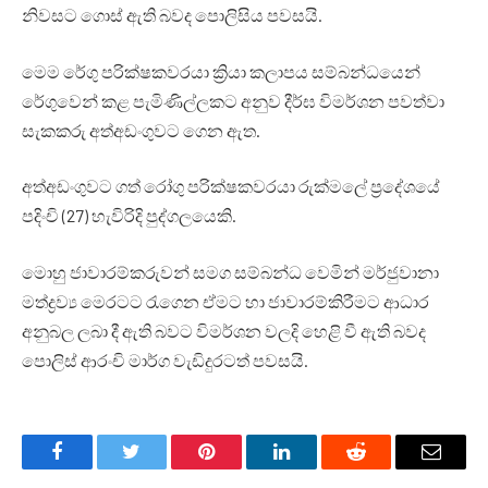
නිවසට ගොස් ඇති බවද පොලිසිය පවසයි.
මෙම රේගු පරික්ෂකවරයා ක්‍රියා කලාපය සම්බන්ධයෙන්
රේගුවෙන් කළ පැමිණිල්ලකට අනුව දීර්ඝ විමර්ශන පවත්වා
සැකකරු අත්අඩංගුවට ගෙන ඇත.
අත්අඩංගුවට ගත් රෝගු පරික්ෂකවරයා රුක්මලේ ප්‍රදේශයේ
පදිංචි (27) හැවිරිදි පුද්ගලයෙකි.
මොහු ජාවාරම්කරුවන් සමග සම්බන්ධ වෙමින් මර්ජුවානා
මත්ද්‍රව්‍ය මෙරටට රැගෙන ඒමට හා ජාවාරම්කිරීමට ආධාර
අනුබල ලබා දී ඇති බවට විමර්ශන වලදි හෙළි වී ඇති බවද
පොලිස් ආරංචි මාර්ග වැඩිදුරටත් පවසයි.
Facebook
Twitter
Pinterest
LinkedIn
Reddit
Email