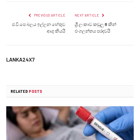
PREVIOUS ARTICLE
NEXT ARTICLE
ජ.වි.පෙ බලය ඉල්ලන හේතුව
ශ්‍රී ලංකාව කඩුලු 8 කින්
ආශු කියයි
එංගලන්තය පරදවයි
LANKA24X7
RELATED
POSTS