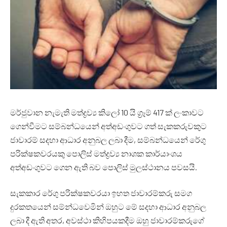
මර්ජුවාන නැමැති මත්ද්‍රව්‍ය කිලෝ 10 යි ග්‍රෑම් 417 ක් ලංකාවට
ගෙන්වීමට සම්බන්ධයෙන් අත්අඩංගුවට ගත් සැකකරුවකුට
ජාවාරම් සදහා ආධාර අනුබල ලබා දීම, සම්බන්ධයෙන් රේගු
පරික්ෂකවරයකු පොලිස් මත්ද්‍රව්‍ය නාශක කාර්යාංශය
අත්අඩංගුවට ගෙන ඇති බව පොලිස් මුලස්ථානය පවසයි.
සැකකාර රේගු පරික්ෂකවරයා ඉහත ජාවාරම්කරු සමග
දුරකතයෙන් සම්න්ධවෙමින් ඔහුට මේ සදහා ආධාර අනුබල
ලබා දී ඇති අතර, අවස්ථා කිහිපයකදීම ඔහු ජාවාරම්කරුගේ