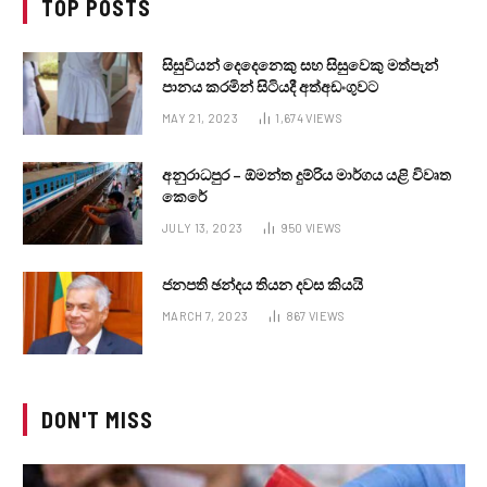
TOP POSTS
සිසුවියන් දෙදෙනෙකු සහ සිසුවෙකු මත්පැන්
පානය කරමින් සිටියදී අත්අඩංගුවට
MAY 21, 2023
1,674
VIEWS
අනුරාධපුර – ඕමන්ත දුම්රිය මාර්ගය යළි විවෘත
කෙරේ
JULY 13, 2023
950
VIEWS
ජනපති ඡන්දය තියන දවස කියයි
MARCH 7, 2023
867
VIEWS
DON'T MISS