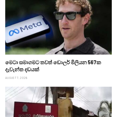
මෙටා සමාගමට තවත් ඩොලර් මිලියන 567ක
දැවැන්ත දඩයක්
AUGUST 7, 2026