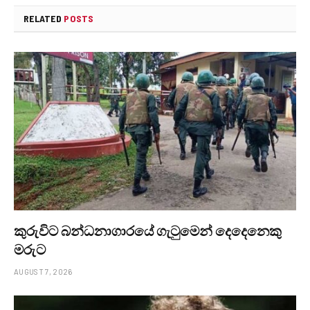
RELATED
POSTS
කුරුවිට බන්ධනාගාරයේ ගැටුමෙන් දෙදෙනෙකු
මරුට
AUGUST 7, 2026