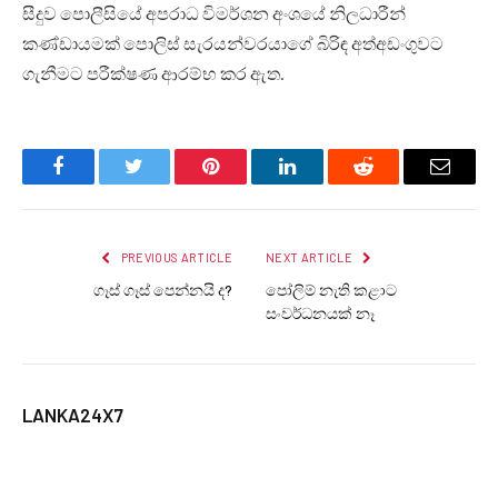
සීදුව පොලීසියේ අපරාධ විමර්ශන අංශයේ නිලධාරීන්
කණ්ඩායමක් පොලිස් සැරයන්වරයාගේ බිරිඳ අත්අඩංගුවට
ගැනීමට පරීක්ෂණ ආරම්භ කර ඇත.
Facebook
Twitter
Pinterest
LinkedIn
Reddit
Email
PREVIOUS ARTICLE
NEXT ARTICLE
ගෑස් ගෑස් පෙන්නයි ද?
පෝලිම් නැති කළාට
සංවර්ධනයක් නෑ
LANKA24X7