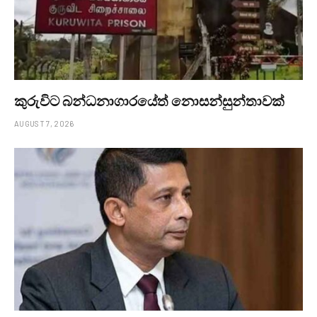
කුරුවිට බන්ධනාගාරයේත් නොසන්සුන්තාවක්
AUGUST 7, 2026