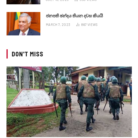
ජනපති ඡන්දය තියන දවස කියයි
MARCH 7, 2023
867
VIEWS
DON'T MISS