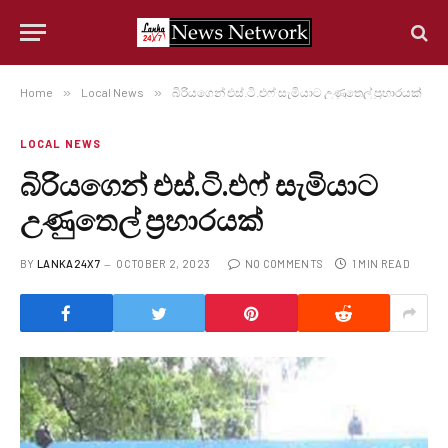
Home
»
Local News
»
බිරියගෙන් එස්.ටි.එෆ් සැමියාට උණුතෙල් ප්‍රහාරයක්
LOCAL NEWS
බිරියගෙන් එස්.ටි.එෆ් සැමියාට
උණුතෙල් ප්‍රහාරයක්
BY
LANKA24X7
OCTOBER 2, 2023
NO COMMENTS
1 MIN READ