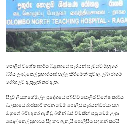
පොලිස් විශේෂ කාර්ය බළකායේ සැරයන් සැමියට ඔහුගේ
බිරිය උණු තෙල් ප්‍රහාරයක් එල්ල කිරීමෙන් තුවාල ලබා රාගම
රෝහලට ඇතුළත් කර ඇත.
සීදූව ලියනගේමුල්ල ප්‍රදේශයේ පදිංචිව පොලිස් විශේෂ කාර්ය
බලකායේ රාජකාරි කරන මෙම පොලිස් සැරයන්වරයා සහ
ඔහුගේ බිරිද අතර ඇති වූ බහින් බස් වීමකින් පසු මෙම උණු
පොල් තෙල් ප්‍රහාරය සිදු කර ඇතැයි පොලීසිය සඳහන් කරයි.