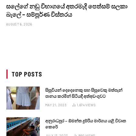
සලේගේ නඩු විභාගයේ අතරමැදි පෙත්සම් සලකා
බැලේ – සම්පූර්ණ විස්තරය
AUGUST 6, 2026
TOP POSTS
සිසුවියන් දෙදෙනෙකු සහ සිසුවෙකු මත්පැන්
පානය කරමින් සිටියදී අත්අඩංගුවට
MAY 21, 2023
1,674
VIEWS
අනුරාධපුර – ඕමන්ත දුම්රිය මාර්ගය යළි විවෘත
කෙරේ
JULY 13, 2023
950
VIEWS