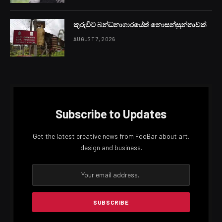
ලිට්‍රෝ කිලෝග්‍රෑම් 12.5 ක සිලින්ඩරයක මිල රුපියල් 3,127 ක,
කිලෝග්‍රෑම් 5 ක සිලින්ඩරයක මිල රුපියල් 1,256 ක සහ
කිලෝග්‍රෑම් 2.3 ක සිලින්ඩරයක මිල රුපියල් 587 ක පවතී.
Facebook
Twitter
Pinterest
LinkedIn
Reddit
Email
PREVIOUS ARTICLE
NEXT ARTICLE
ඉන්ධන මිල ඉහළට
බිරියගෙන් එස්.ටි.එෆ් සැමියාට
උණුතෙල් ප්‍රහාරයක්
LANKA24X7