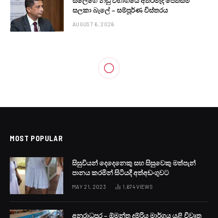
සලේගේ නඩු විභාගයේ අතරමැදි පෙත්සම්
සලකා බැලේ – සම්පූර්ණ විස්තරය
AUGUST 6, 2026
LOCAL NEWS
ගෑස් ගෑස් පෙන්නයි ද?
BY
LANKA24X7
OCTOBER 2, 2023
NO COMMENTS
1 MIN READ