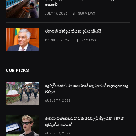
ලිට්‍රෝ ගෑස් මිල ලබන 4 වැනිදා සංශෝධනය වීමට බොහෝ
දුරටත් ඉඩ ඇතැයි එම සමාගමේ අභ්‍යන්තර ආරංචි මාර්ග
සඳහන් කරයි.
ගෑස් මිල සූත්‍රයට අනුව සෑම මසකම 5 වැනිදා ගෑස් මිල
සංශෝධනය කළ හැකි අතර පසුගිය සැප්තැම්බර් මස 5 වැනිදා
කිලෝග්‍රෑම් 12.5 ගෘහස්ථ ගෑස් සිලින්ඩරය මිල රුපියල් 145 කින්
ඉහළ දැමීය.