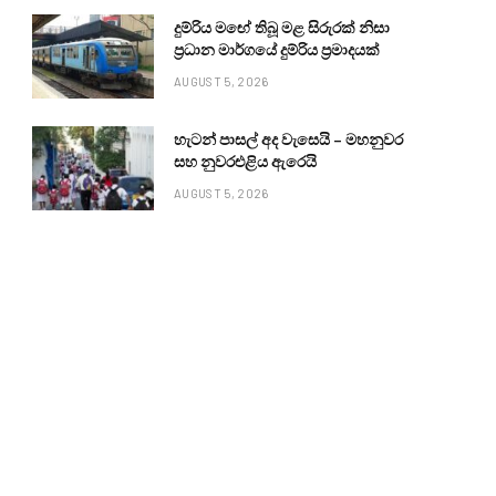
දුම්රිය මඟේ තිබූ මළ සිරුරක් නිසා
ප්‍රධාන මාර්ගයේ දුම්රිය ප්‍රමාදයක්
AUGUST 5, 2026
හැටන් පාසල් අද වැසෙයි – මහනුවර
සහ නුවරඑළිය ඇරෙයි
AUGUST 5, 2026