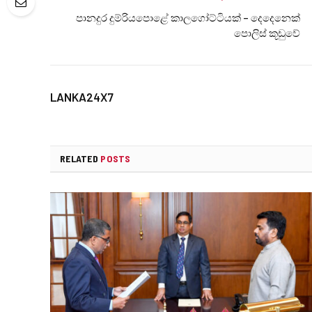
පානදුර දුම්රියපොළේ කාලගෝට්ටියක් – දෙදෙනෙක්
පොලිස් කූඩුවේ
LANKA24X7
RELATED
POSTS