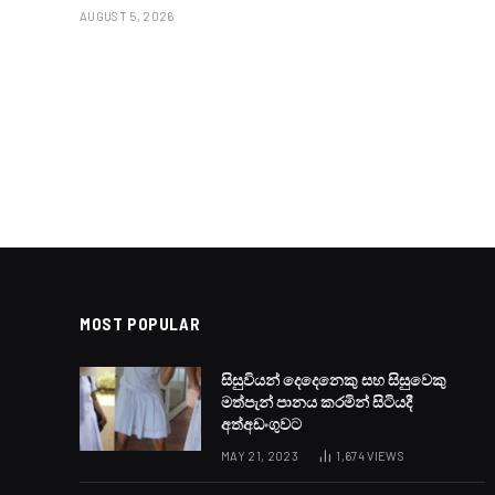
AUGUST 5, 2026
MOST POPULAR
සිසුවියන් දෙදෙනෙකු සහ සිසුවෙකු
මත්පැන් පානය කරමින් සිටියදී
අත්අඩංගුවට
MAY 21, 2023
1,674
VIEWS