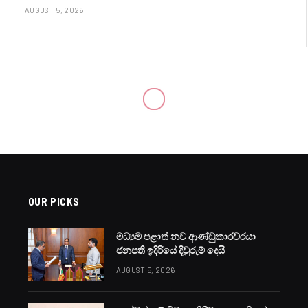
AUGUST 5, 2026
OUR PICKS
මධ්‍යම පළාත් නව ආණ්ඩුකාරවරයා
ජනපති ඉදිරියේ දිවුරුම් දෙයි
AUGUST 5, 2026