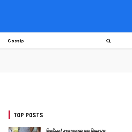
Gossip
TOP POSTS
සිසුවියන් දෙදෙනෙකු සහ සිසුවෙකු