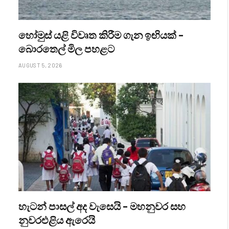
හෝමුස් යළි විවෘත කිරීම ගැන ඉඟියක් –
බොරතෙල් මිල පහළට
AUGUST 5, 2026
හැටන් පාසල් අද වැසෙයි – මහනුවර සහ
නුවරඑළිය ඇරෙයි