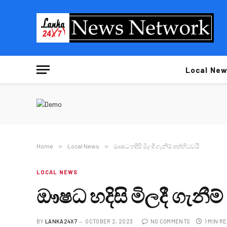
Local New
Home
»
Local News
»
ඖෂධ හදිසි මිලදී ගැනීම් අත්හිටුවයි
LOCAL NEWS
ඖෂධ හදිසි මිලදී ගැනීම් 
BY
LANKA24X7
OCTOBER 2, 2023
NO COMMENTS
1 MIN R