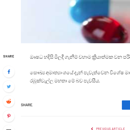
ඖෂධ හදිසි මිලදී ගැනීම් වහාම ක්‍රියාත්මක වන පර
SHARE
සෞඛ්‍ය අමාත්‍යාංශයේ දැන් පැවැත්වෙන විශේෂ ම
රඹුක්වැල්ල මහතා මේ බව පැවසීය.
SHARE.
PREVIOUS ARTICLE