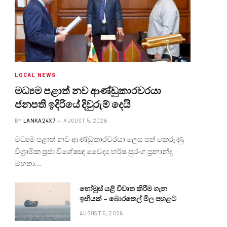
LOCAL NEWS
මධ්‍යම පළාත් නව ආණ්ඩුකාරවරයා
ජනපති ඉදිරියේ දිවුරුම් දෙයි
BY
LANKA24X7
AUGUST 5, 2026
මධ්‍යම පළාත් නව ආණ්ඩුකාරවරයා ලෙස පත් කෙරුණු
විශ්‍රාමික ප්‍රජා විශේෂඥ වෛද්‍ය හර්ෂ සුරංග ප්‍රනාන්දු
මහතා…
හෝමුස් යළි විවෘත කිරීම ගැන
ඉඟියක් – බොරතෙල් මිල පහළට
AUGUST 5, 2026