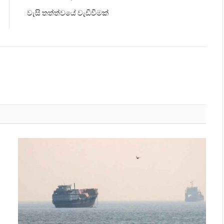
වැසි තත්ත්වයේ වැඩිවීමක්