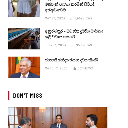
මත්පැන් පානය කරමින් සිටියදී
අත්අඩංගුවට
MAY 21, 2023
1,674
VIEWS
අනුරාධපුර – ඕමන්ත දුම්රිය මාර්ගය
යළි විවෘත කෙරේ
JULY 13, 2023
950
VIEWS
ජනපති ඡන්දය තියන දවස කියයි
MARCH 7, 2023
867
VIEWS
DON'T MISS