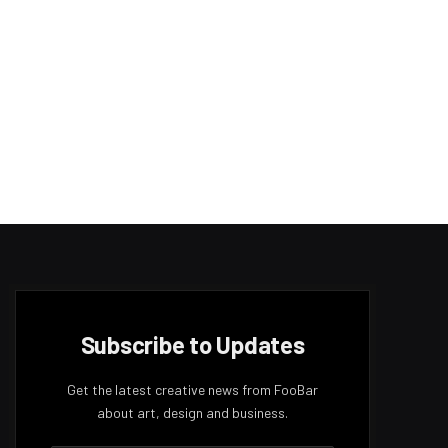
Subscribe to Updates
Get the latest creative news from FooBar
about art, design and business.