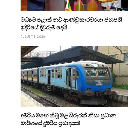
මධ්‍යම පළාත් නව ආණ්ඩුකාරවරයා ජනපති
ඉදිරියේ දිවුරුම් දෙයි
AUGUST 5, 2026
දුම්රිය මඟේ තිබූ මළ සිරුරක් නිසා ප්‍රධාන
මාර්ගයේ දුම්රිය ප්‍රමාදයක්