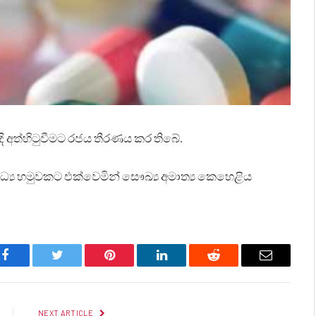
ිදි අත්හිටුවීමට රජය තීරණය කර තිබේ.
ාධ්‍ය හමුවකට එක්වෙමින් සෞඛ්‍ය අමාත්‍ය කෙහෙළිය
Facebook
Twitter
Pinterest
LinkedIn
Reddit
Email
NEXT ARTICLE