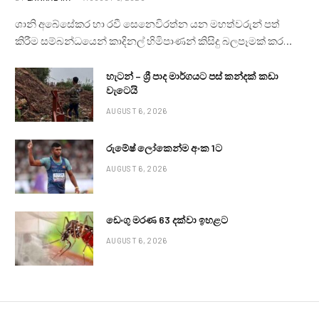
ශානි අබේසේකර හා රවී සෙනෙවිරත්න යන මහත්වරුන් පත්
කිරීම සම්බන්ධයෙන් කාදිනල් හිමිපාණන් කිසිදු බලපෑමක් කර…
හැටන් – ශ්‍රී පාද මාර්ගයට පස් කන්දක් කඩා
වැටෙයි
AUGUST 6, 2026
රුමේෂ් ලෝකෙන්ම අංක 1ට
AUGUST 6, 2026
ඩෙංගු මරණ 63 දක්වා ඉහළට
AUGUST 6, 2026