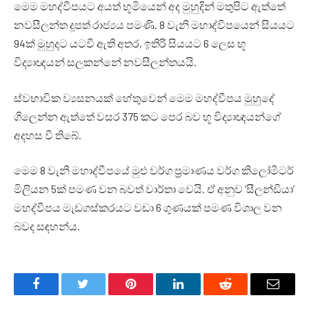
මෙම මහද්වීපයට අයත් භූමියෙන් අද මුහුදින් මතුපිට ඇත්තේ
නවසීලන්ත දූපත් රාජ්‍යය පමණි. 8 වැනි මහාද්වීපයෙන් සියයට
94ක් මුහුදට යටවී ඇති අතර, ඉතිරි සියයට 6 ලෙස භූ
විද්‍යාඥයන් සලකන්නේ නවසීලන්තයයි.
ස්වභාවික ව්‍යසනයක් හේතුවෙන් මෙම මහද්වීපය මුහුදේ
ගිලෙන්න ඇත්තේ වසර 375 කට පෙර බව භූ විද්‍යාඥයන්ගේ
අදහස වී තිබේ.
මෙම 8 වැනි මහාද්වීපයේ මුළු වර්ග ප්‍රමාණය වර්ග කිලෝමීටර්
මිලියන 5ක් පමණ වන බවත් වාර්තා වෙයි. ඒ අනුව ‘සීලන්ඩියා’
මහද්වීපය මැඩගස්කරයට වඩා 6 ගුණයක් පමණ විශාල වන
බවද සඳහන්ය.
Facebook
Twitter
Pinterest
LinkedIn
Reddit
Email