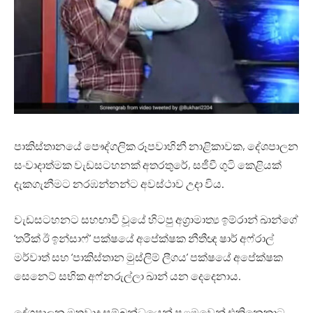
පාකිස්තානයේ පෞද්ගලික රූපවාහිනී නාළිකාවක, දේශපාලන
සංවාදාත්මක වැඩසටහනක් අතරතුරේ, සජීවී ගුටි කෙළියක්
දැකගැනීමට නරඹන්නන්ට අවස්ථාව උදා විය.
වැඩසටහනට සහඟාවී වූයේ හිටපු අග්‍රාමාත්‍ය ඉම්රාන් ඛාන්ගේ
‘තරීක් ඊ ඉන්සාෆ්’ පක්ෂයේ අපේක්ෂක නීතීඥ ෂාර් අෆ්රාල්
මර්වාත් සහ ‘පාකිස්තාන මුස්ලිම් ලීගය’ පක්ෂයේ අපේක්ෂක
සෙනෙට් සභික අෆ්නරුල්ලා ඛාන් යන දෙදෙනාය.
දේශපාලන මතවාද සම්බන්ධයෙන් පළමුවෙන් එකිනෙකාට