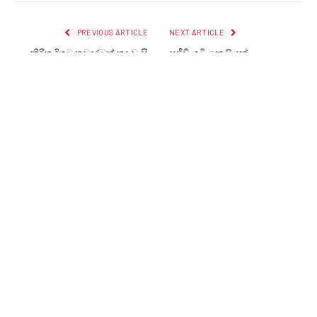
PREVIOUS ARTICLE
NEXT ARTICLE
නිරිත දිගට තවදුරටත් තද වැසි
සජීවී ගුටි කෙළියක්
LANKA24X7
RELATED
POSTS