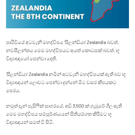
පෘථිවියේ අටවැනි මහද්වීපය ‘සීලන්ඩියා’ Zealandia බවත්,
නවසීලන්තය මෙම මහද්වීපයට අයත් කොටසක් බවත්, භූ
විද්‍යාඥයෝ පෙන්වා දෙති.
‘සීලන්ඩියා’ Zealandia නමින් අටවැනි මහද්වීපයක් ඇති බව භූ
විද්‍යාඥයන් ලොවට පෙන්වා දුන්නේ මීට වසර කීපයකට
පෙරය.
නමුත් දැන් පැසිෆික් සාගරයේ, අඩි 3,500 ක් ගැඹුරේ ගීල ඇති
මෙම මහද්වීපය සම්පූර්ණයෙන් සිතියම්ගත කිරීමට භූ
විද්‍යාඥයන් සමත් වී සිටී.