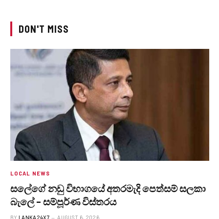
DON'T MISS
LOCAL NEWS
සලේගේ නඩු විභාගයේ අතරමැදි පෙත්සම් සලකා
බැලේ – සම්පූර්ණ විස්තරය
BY
LANKA24X7
AUGUST 6, 2026