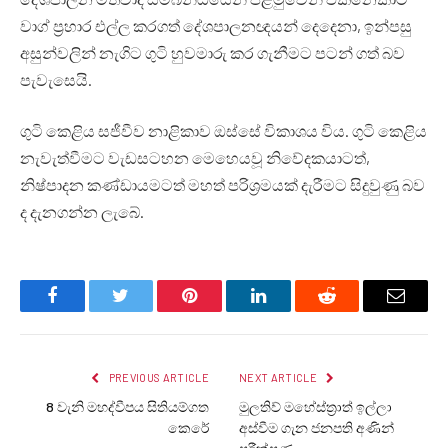
වාග් ප්‍රහාර එල්ල කරගත් දේශපාලනඥයන් දෙදෙනා, ඉන්පසු
අසුන්වලින් නැගිට ගුටි හුවමාරු කර ගැනීමට පටන් ගත් බව
පැවැසෙයි.
ගුටි කෙළිය සජීවීව නාළිකාව ඔස්සේ විකාශය විය. ගුටි කෙළිය
නැවැත්වීමට වැඩසටහන මෙහෙයවූ නිවේදකයාටත්,
නිෂ්පාදන කණ්ඩායමටත් මහත් පරිශ්‍රමයක් දැරීමට සිදුවුණු බව
ද දැනගන්න ලැබේ.
Facebook
Twitter
Pinterest
LinkedIn
Reddit
Email
PREVIOUS ARTICLE
NEXT ARTICLE
8 වැනි මහද්වීපය සිතියම්ගත
මුලතිව් මහේස්ත්‍රාත් ඉල්ලා
කෙරේ
අස්වීම ගැන ජනපති අණින්