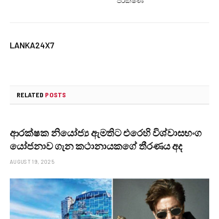
පරීක්ෂණ
LANKA24X7
RELATED
POSTS
ආරක්ෂක නියෝජ්‍ය ඇමතිට එරෙහි විශ්වාසභංග
යෝජනාව ගැන කථානායකගේ තීරණය අද
AUGUST 19, 2025