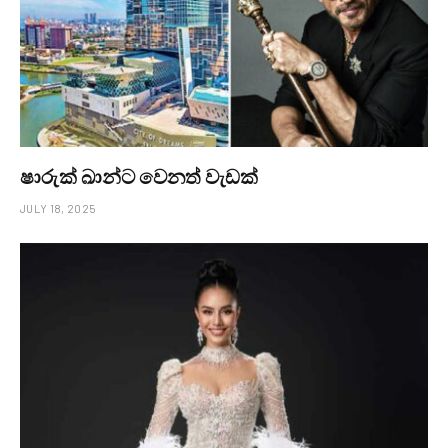
ෂාරුක් ඛාන්ට වෙනත් වැඩක්
JULY 18, 2025