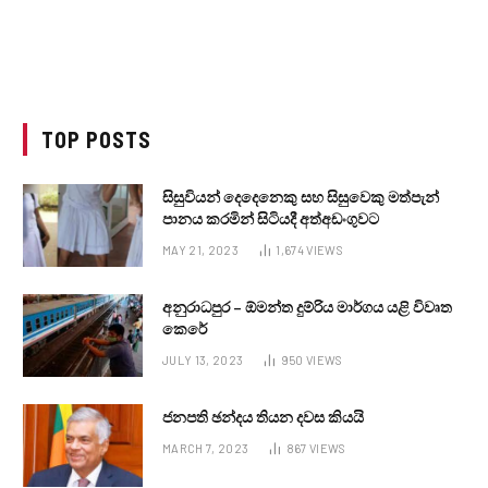
TOP POSTS
සිසුවියන් දෙදෙනෙකු සහ සිසුවෙකු මත්පැන්
පානය කරමින් සිටියදී අත්අඩංගුවට
MAY 21, 2023
1,674
VIEWS
අනුරාධපුර – ඕමන්ත දුම්රිය මාර්ගය යළි විවෘත
කෙරේ
JULY 13, 2023
950
VIEWS
ජනපති ඡන්දය තියන දවස කියයි
MARCH 7, 2023
867
VIEWS