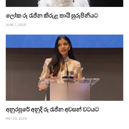
ලෝක රූ රැජින කිරුළ තායි සුරූපිනියට
JUNE 1, 2025
අනුරපුරේ අනුදි රූ රැජින අවසන් වටයට
MAY 23, 2025