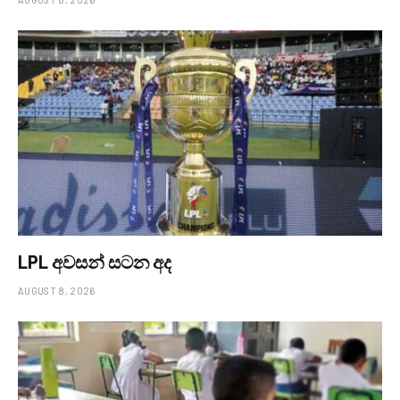
LPL අවසන් සටන අද
AUGUST 8, 2026