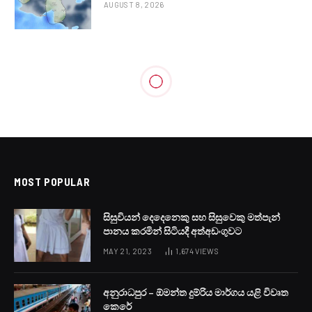
AUGUST 8, 2026
MOST POPULAR
සිසුවියන් දෙදෙනෙකු සහ සිසුවෙකු මත්පැන්
පානය කරමින් සිටියදී අත්අඩංගුවට
MAY 21, 2023
1,674
VIEWS
අනුරාධපුර – ඕමන්ත දුම්රිය මාර්ගය යළි විවෘත
කෙරේ