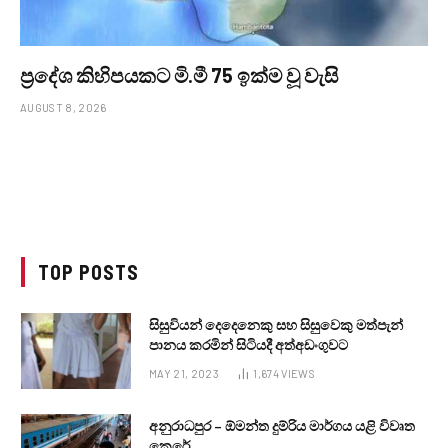
ප්‍රදේශ කිහිපයකට මි.මී 75 ඉක්ම වූ වැසි
AUGUST 8, 2026
TOP POSTS
සිසුවියන් දෙදෙනෙකු සහ සිසුවෙකු මත්පැන්
පානය කරමින් සිටියදී අත්අඩංගුවට
MAY 21, 2023
1,674
VIEWS
අනුරාධපුර – ඕමන්ත දුම්රිය මාර්ගය යළි විවෘත
කෙරේ