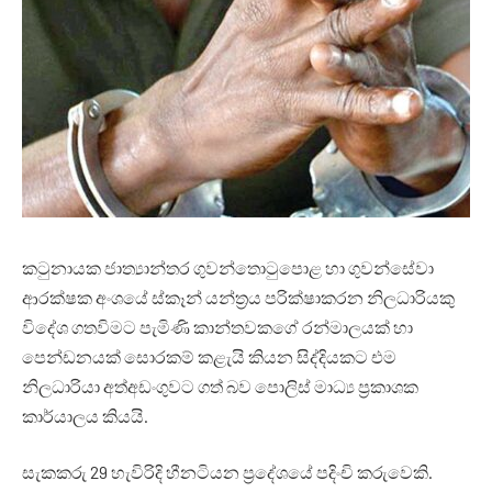
කටුනායක ජාත්‍යාන්තර ගුවන්තොටුපොළ හා ගුවන්සේවා
ආරක්ෂක අංශයේ ස්කෑන් යන්ත්‍රය පරික්ෂාකරන නිලධාරියකු
විදේශ ගතවිමට පැමිණි කාන්තවකගේ රන්මාලයක් හා
පෙන්ඩනයක් සොරකම් කළැයි කියන සිද්දියකට එම
නිලධාරියා අත්අඩංගුවට ගත් බව පොලිස් මාධ්‍ය ප්‍රකාශක
කාර්යාලය කියයි.
සැකකරු 29 හැවිරිදි හීනටියන ප්‍රදේශයේ පදිංචි කරුවෙකි.