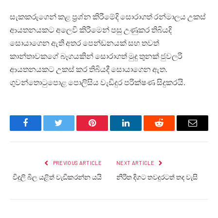
සැකකරුගෙන් කළ ප්‍රශ්න කිරීමේදි සොරාගත් රන්මාලය උකස්
ආයතනයකට අලෙවි කිරීමෙන් පසු උණුකර තිබියදි
සොයාගෙන ඇති අතර පෙන්ඩනයක් සහ තවත්
කාන්තාවකගේ බෑගයකින් සොරාගත් මුදු තුනක් ජුවලරි
ආයතනයකට උකස් කර තිබියදී සොයාගෙන ඇත.
ගුවන්තොටුපොළ පොලිසිය වැඩිදුර පරික්ෂණ සිදුකරයි.
Facebook
Twitter
Pinterest
LinkedIn
Reddit
Email
PREVIOUS ARTICLE
NEXT ARTICLE
විදුලි බිල යළිත් වැඩිකරන්න යයි
නිරිත දිගට තවදුරටත් තද වැසි