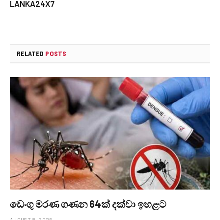
LANKA24X7
RELATED
POSTS
ඩෙංගු මරණ ගණන 64ක් දක්වා ඉහළට
AUGUST 8, 2026