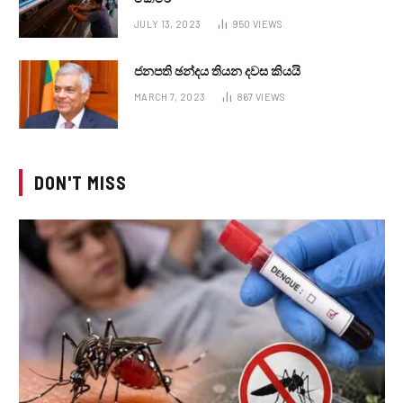
JULY 13, 2023
950
VIEWS
ජනපති ඡන්දය තියන දවස කියයි
MARCH 7, 2023
867
VIEWS
DON'T MISS