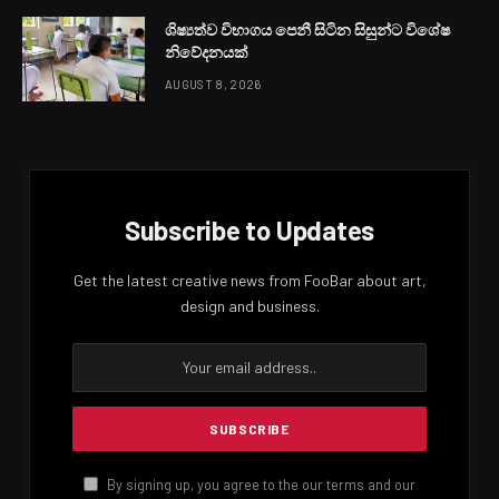
ශිෂ්‍යත්ව විභාගය පෙනී සිටින සිසුන්ට විශේෂ
නිවේදනයක්
AUGUST 8, 2026
Subscribe to Updates
Get the latest creative news from FooBar about art,
design and business.
By signing up, you agree to the our terms and our