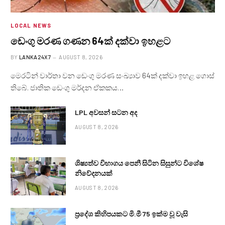
LOCAL NEWS
ඩෙංගු මරණ ගණන 64ක් දක්වා ඉහළට
BY
LANKA24X7
AUGUST 8, 2026
මෙරටින් වාර්තා වන ඩෙංගු මරණ සංඛ්‍යාව 64ක් දක්වා ඉහළ ගොස්
තිබේ. ජාතික ඩෙංගු මර්දන ඒකකය…
LPL අවසන් සටන අද
AUGUST 8, 2026
ශිෂ්‍යත්ව විභාගය පෙනී සිටින සිසුන්ට විශේෂ
නිවේදනයක්
AUGUST 8, 2026
ප්‍රදේශ කිහිපයකට මි.මී 75 ඉක්ම වූ වැසි