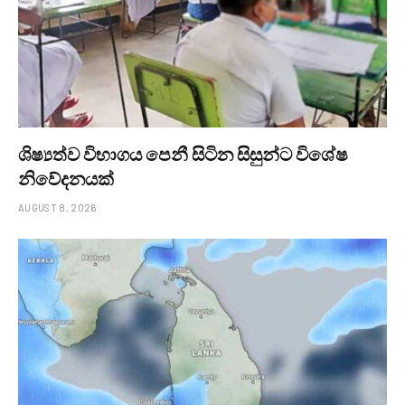
ශිෂ්‍යත්ව විභාගය පෙනී සිටින සිසුන්ට විශේෂ
නිවේදනයක්
AUGUST 8, 2026