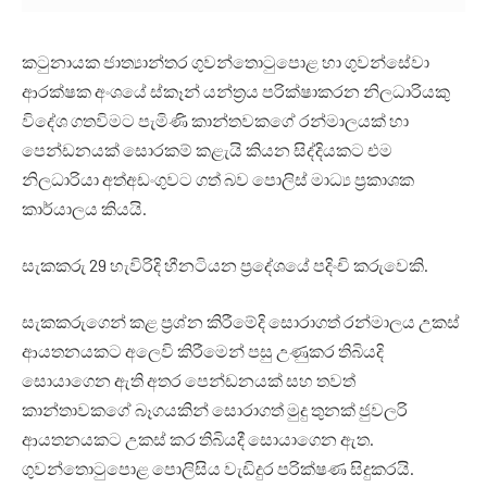
කටුනායක ජාත්‍යාන්තර ගුවන්තොටුපොළ හා ගුවන්සේවා
ආරක්ෂක අංශයේ ස්කෑන් යන්ත්‍රය පරික්ෂාකරන නිලධාරියකු
විදේශ ගතවිමට පැමිණි කාන්තවකගේ රන්මාලයක් හා
පෙන්ඩනයක් සොරකම් කළැයි කියන සිද්දියකට එම
නිලධාරියා අත්අඩංගුවට ගත් බව පොලිස් මාධ්‍ය ප්‍රකාශක
කාර්යාලය කියයි.
සැකකරු 29 හැවිරිදි හීනටියන ප්‍රදේශයේ පදිංචි කරුවෙකි.
සැකකරුගෙන් කළ ප්‍රශ්න කිරීමේදි සොරාගත් රන්මාලය උකස්
ආයතනයකට අලෙවි කිරීමෙන් පසු උණුකර තිබියදි
සොයාගෙන ඇති අතර පෙන්ඩනයක් සහ තවත්
කාන්තාවකගේ බෑගයකින් සොරාගත් මුදු තුනක් ජුවලරි
ආයතනයකට උකස් කර තිබියදී සොයාගෙන ඇත.
ගුවන්තොටුපොළ පොලිසිය වැඩිදුර පරික්ෂණ සිදුකරයි.