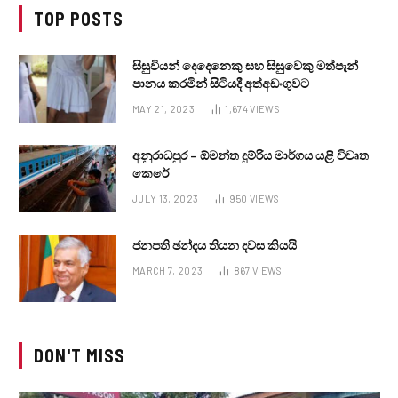
TOP POSTS
සිසුවියන් දෙදෙනෙකු සහ සිසුවෙකු මත්පැන්
පානය කරමින් සිටියදී අත්අඩංගුවට
MAY 21, 2023
1,674
VIEWS
අනුරාධපුර – ඕමන්ත දුම්රිය මාර්ගය යළි විවෘත
කෙරේ
JULY 13, 2023
950
VIEWS
ජනපති ඡන්දය තියන දවස කියයි
MARCH 7, 2023
867
VIEWS
DON'T MISS