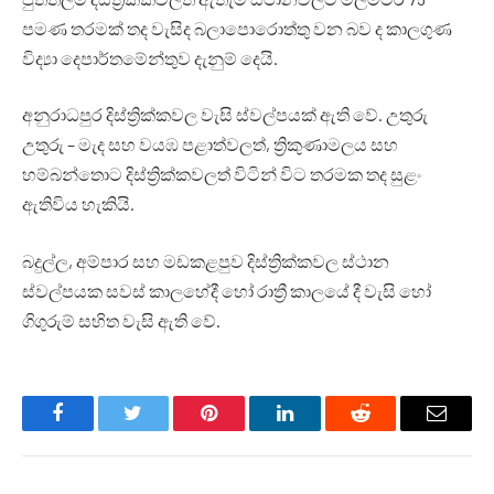
පමණ තරමක් තද වැසිද බලාපොරොත්තු වන බව ද කාලගුණ
විද්‍යා දෙපාර්තමේන්තුව දැනුම් දෙයි.
අනුරාධපුර දිස්ත්‍රික්කවල වැසි ස්වල්පයක් ඇති වේ. උතුරු
උතුරු – මැද සහ වයඹ පළාත්වලත්, ත්‍රිකුණාමලය සහ
හම්බන්තොට දිස්ත්‍රික්කවලත් විටින් විට තරමක තද සුළං
ඇතිවිය හැකියි.
බදුල්ල, අම්පාර සහ මඩකළපුව දිස්ත්‍රික්කවල ස්ථාන
ස්වල්පයක සවස් කාලහේදී හෝ රාත්‍රී කාලයේ දී වැසි හෝ
ගිගුරුම් සහිත වැසි ඇති වේ.
Facebook
Twitter
Pinterest
LinkedIn
Reddit
Email