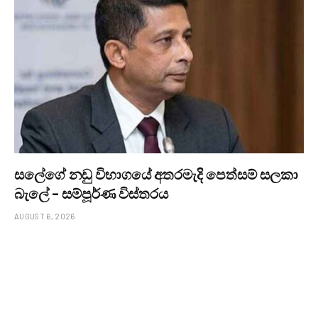
සලේගේ නඩු විභාගයේ අතරමැදි පෙත්සම් සලකා
බැලේ – සම්පූර්ණ විස්තරය
AUGUST 6, 2026