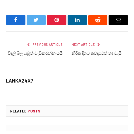
Facebook
Twitter
Pinterest
LinkedIn
Reddit
Email
PREVIOUS ARTICLE
NEXT ARTICLE
විදුලි බිල යළිත් වැඩිකරන්න යයි
නිරිත දිගට තවදුරටත් තද වැසි
LANKA24X7
RELATED
POSTS