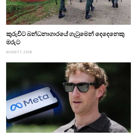
කුරුවිට බන්ධනාගාරයේ ගැටුමෙන් දෙදෙනෙකු
මරුට
AUGUST 7, 2026