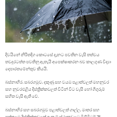
දිවයිනේ නිරිතදිග කොටසේ දැනට පවතින වැසි තත්වය
තවදුරටත්ත පවතිනු ඇතැයි අපෙක්ෂාකරන බව කාලගුණ විද්‍යා
දෙපාරතමේන්තුව කියයි.
බස්නාහිර, සබරගමුව, දකුණු සහ වයඹ පළාත්වලත් මහනුවර
සහ නුවරඑළිය දිස්ත්‍රික්කවලත් විටින් විට වැසි හෝ ගිගුරුම්
සහිත වැසි ඇති වේ.
බස්නාහිර සහ සබරගමුව පළාත්වලත් ගාල්ල, මාතර සහ
පුත්තලම දිස්ත්‍රික්කවලත් ඇතැම් ස්ථානවලට මිලිමීටර් 75