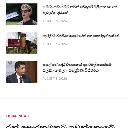
මෙටා සමාගමට තවත් ඩොලර් මිලියන 567ක
දැවැන්ත දඩයක්
AUGUST 7, 2026
කුරුවිට බන්ධනාගාරයේත් නොසන්සුන්තාවක්
AUGUST 7, 2026
සලේගේ නඩු විභාගයේ අතරමැදි පෙත්සම්
සලකා බැලේ – සම්පූර්ණ විස්තරය
AUGUST 6, 2026
LOCAL NEWS
රන් සොරකමකට ගුවන්තොටේ