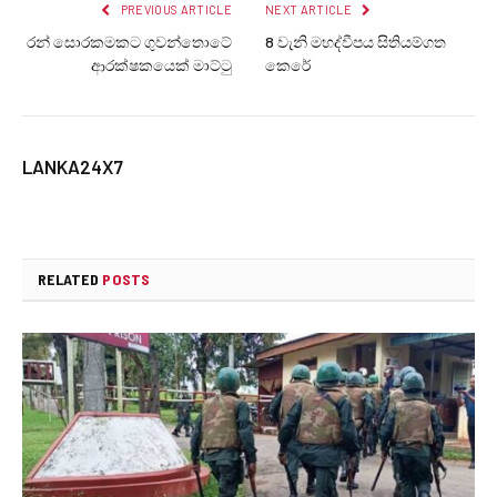
PREVIOUS ARTICLE
NEXT ARTICLE
රන් සොරකමකට ගුවන්තොටේ
8 වැනි මහද්වීපය සිතියම්ගත
ආරක්ෂකයෙක් මාට්ටු
කෙරේ
LANKA24X7
RELATED
POSTS