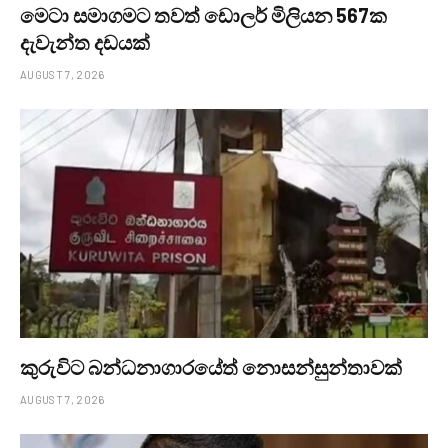
මෙටා සමාගමට තවත් ඩොලර් මිලියන 567ක
දැවැන්ත දඩයක්
AUGUST 7, 2026
කුරුවිට බන්ධනාගාරයේත් නොසන්සුන්තාවක්
AUGUST 7, 2026