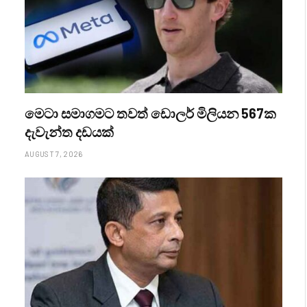
මෙටා සමාගමට තවත් ඩොලර් මිලියන 567ක
දැවැන්ත දඩයක්
AUGUST 7, 2026