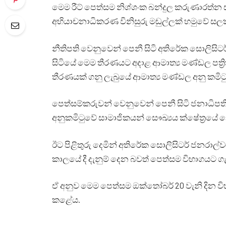
මෙම රීට් පෙත්සම නිශ්ශංක බන්දුල කරුණාරත්
අභියාචනාධිකරණ විනිසුරු මඩුල්ලක් හමුවේ සල
නීතිපති වෙනුවෙන් පෙනී සිටි අතිරේක සොලිසිට
සිටියේ මෙම තීරණයට අදාළ ආමාත්‍ය මණ්ඩල පත්‍
තීරණයක් ගනු ලැබුයේ ආමාත්‍ය මණ්ඩල අනු කමිට
පෙත්සම්කරුවන් වෙනුවෙන් පෙනී සිටි ජනාධිපති
අනුකමිටුවේ සාමාජිකයන් සෞඛ්‍යය ක්ෂේත්‍රයේ 
ඊට පිළිතුරු දෙමින් අතිරේක සොලිසිටර් ජනරාල්ව
කාලයේ දී දැනුම් දෙන බවත් පෙත්සම විභාගයට 
ඒ අනුව මෙම පෙත්සම ඔක්තෝබර් 20 වැනි දින 
කළේය.