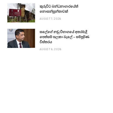
කුරුවිට බන්ධනාගාරයේත්
නොසන්සුන්තාවක්
AUGUST 7, 2026
සලේගේ නඩු විභාගයේ අතරමැදි
පෙත්සම් සලකා බැලේ – සම්පූර්ණ
විස්තරය
AUGUST 6, 2026