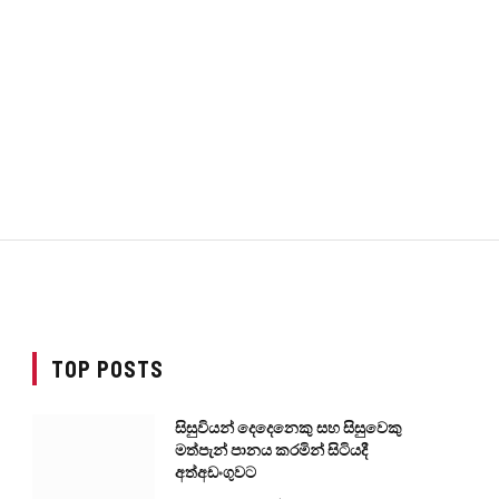
TOP POSTS
සිසුවියන් දෙදෙනෙකු සහ සිසුවෙකු
මත්පැන් පානය කරමින් සිටියදී
අත්අඩංගුවට