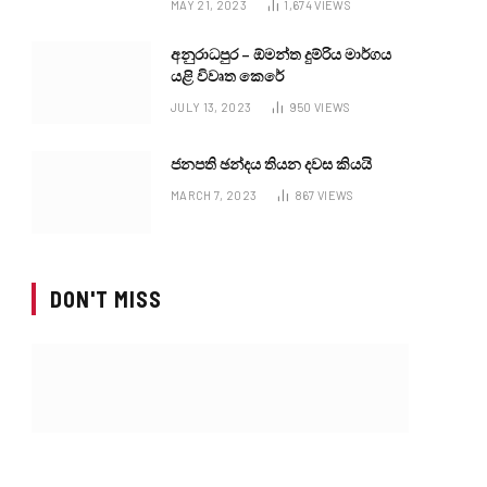
MAY 21, 2023
1,674
VIEWS
අනුරාධපුර – ඕමන්ත දුම්රිය මාර්ගය
යළි විවෘත කෙරේ
JULY 13, 2023
950
VIEWS
ජනපති ඡන්දය තියන දවස කියයි
MARCH 7, 2023
867
VIEWS
DON'T MISS