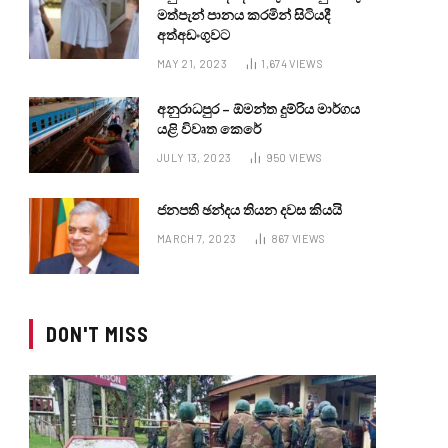
මත්පැන් පානය කරමින් සිටියදී
අත්අඩංගුවට
MAY 21, 2023
1,674
VIEWS
අනුරාධපුර – ඕමන්ත දුම්රිය මාර්ගය
යළි විවෘත කෙරේ
JULY 13, 2023
950
VIEWS
ජනපති ඡන්දය තියන දවස කියයි
MARCH 7, 2023
867
VIEWS
DON'T MISS