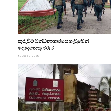
කුරුවිට බන්ධනාගාරයේ ගැටුමෙන්
දෙදෙනෙකු මරුට
AUGUST 7, 2026