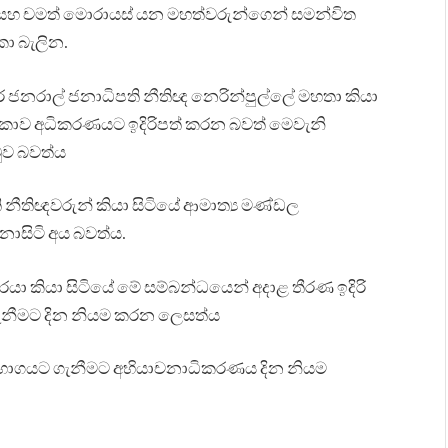
න සහ චමත් මොරායස් යන මහත්වරුන්ගෙන් සමන්විත
කා බැලින.
ර් ජනරාල් ජනාධිපති නීතිඥ නෙරින්පුල්ලේ මහතා කියා
රිකාව අධිකරණයට ඉදිරිපත් කරන බවත් මෙවැනි
ුව බවත්ය
 නීතිඥවරුන් කියා සිටියේ ආමාත්‍ය මණ්ඩල
නොසිටි අය බවත්ය.
රයා කියා සිටියේ මේ සම්බන්ධයෙන් අදාළ තීරණ ඉදිරි
ගැනීමට දින නියම කරන ලෙසත්ය
විභාගයට ගැනීමට අභියාචනාධිකරණය දින නියම