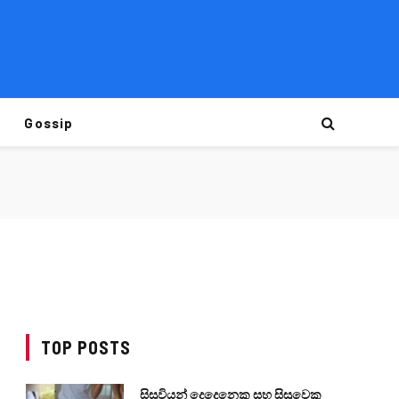
Gossip
TOP POSTS
සිසුවියන් දෙදෙනෙකු සහ සිසුවෙකු