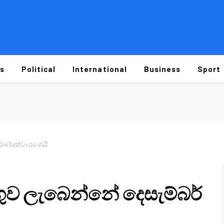
s
Political
International
Business
Sport
ම්බර් දක්වා පමණයි
ගුව ලැබෙන්නේ දෙසැම්බර්