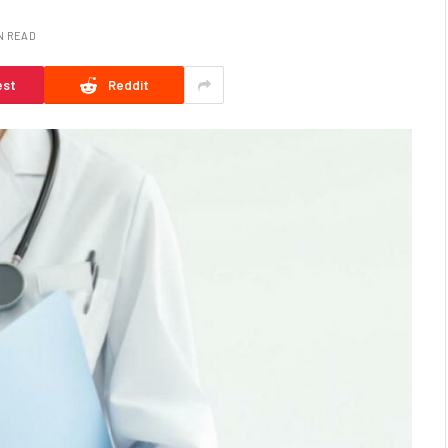
IN READ
est
Reddit