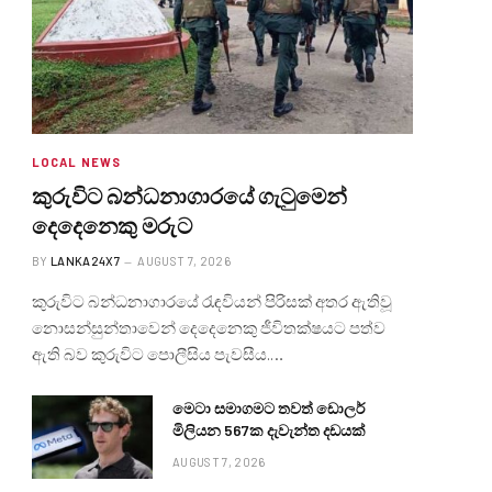
LOCAL NEWS
කුරුවිට බන්ධනාගාරයේ ගැටුමෙන්
දෙදෙනෙකු මරුට
BY
LANKA24X7
AUGUST 7, 2026
කුරුවිට බන්ධනාගාරයේ රැඳවියන් පිරිසක් අතර ඇතිවූ
නොසන්සුන්තාවෙන් දෙදෙනෙකු ජීවිතක්ෂයට පත්ව
ඇති බව කුරුවිට පොලීසිය පැවසීය.…
මෙටා සමාගමට තවත් ඩොලර්
මිලියන 567ක දැවැන්ත දඩයක්
AUGUST 7, 2026