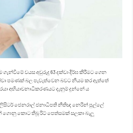
ම ගැන්වීමේ වයස අවුරුදු 63 දක්වා දීර්ඝ කිරීමට ගෙන
දක්වා පමණක් බල පැවැත්වෙන බවට නියම කර ඇත්තේ
ිවරයා අභියාචනාධිකරණයට දැනුම් දුන්නේ ය
ිසිටර් ජෙනරාල් ජනාධිපති නීතිඥ නෙරින් පුල්ලේ
් ගොනු කොට තිබූ රිට් පෙත්සමක් සලකා බැලූ