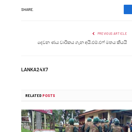
SHARE.
PREVIOUS ARTICLE
දෙවන ණය වාරිකය ගැන අයි.එම්.එෆ් මතය කියයි
LANKA24X7
RELATED
POSTS