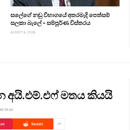
සලේගේ නඩු විභාගයේ අතරමැදි පෙත්සම්
සලකා බැලේ – සම්පූර්ණ විස්තරය
AUGUST 6, 2026
අයි.එම්.එෆ් මතය කියයි
INS READ
est
Reddit