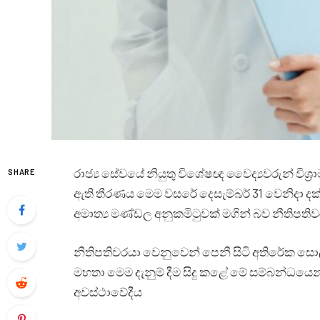
රාජ්‍ය සේවයේ නියුතු විශේෂඥ වෛද්‍යවරුන් විශ්‍රා
SHARE
ඇති තීරණය මෙම වසරේ දෙසැම්බර් 31 වෙනිදා 
අමාත්‍ය මණ්ඩල අනුකමිටුවක් මගින් බව නීතිපත
නීතිපතිවරයා වෙනුවෙන් පෙනී සිටි අතිරේක සොල
මහතා මෙම දැනුම් දීම සිදු කළේ මේ සම්බන්ධයෙන
අවස්ථාවේදීය