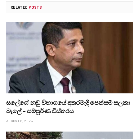
RELATED
POSTS
සලේගේ නඩු විභාගයේ අතරමැදි පෙත්සම් සලකා
බැලේ – සම්පූර්ණ විස්තරය
AUGUST 6, 2026