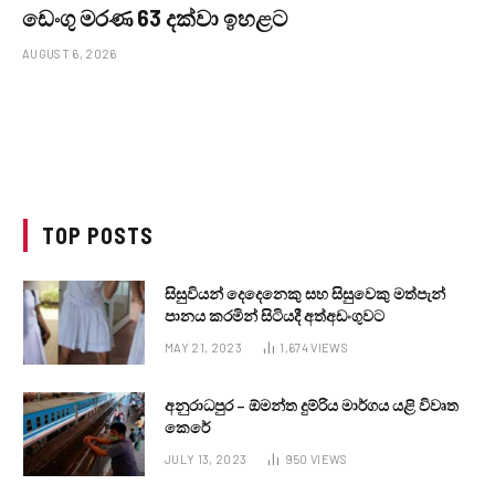
ඩෙංගු මරණ 63 දක්වා ඉහළට
AUGUST 6, 2026
TOP POSTS
සිසුවියන් දෙදෙනෙකු සහ සිසුවෙකු මත්පැන්
පානය කරමින් සිටියදී අත්අඩංගුවට
MAY 21, 2023
1,674
VIEWS
අනුරාධපුර – ඕමන්ත දුම්රිය මාර්ගය යළි විවෘත
කෙරේ
JULY 13, 2023
950
VIEWS