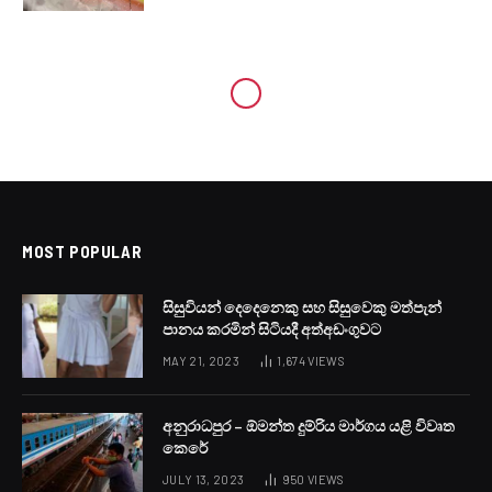
LOCAL NEWS
කාර්ය මණ්ඩල ගිවිසුම තව දින
කිහිපයකින්
BY
LANKA24X7
SEPTEMBER 27, 2023
NO COMMENTS
1 MIN READ