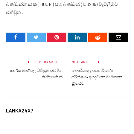
බණ්ඩාරනායක (100014) සහ බණ්ඩාර (100265) වැටලීමට
එක්වූහ .
Facebook
Twitter
Pinterest
LinkedIn
Reddit
Email
PREVIOUS ARTICLE
NEXT ARTICLE
කාර්ය මණ්ඩල ගිවිසුම තව දින
කොරියානු භාෂා විශේෂ
කිහිපයකින්
පරීක්ෂණ අයදුම්පත් මාර්ගගත
ක්‍රමයට
LANKA24X7