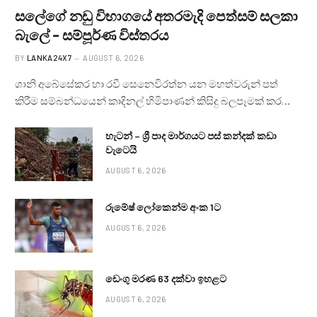
සලේගේ නඩු විභාගයේ අතරමැදි පෙත්සම් සලකා
බැලේ – සම්පූර්ණ විස්තරය
BY
LANKA24X7
AUGUST 6, 2026
ශානි අබේසේකර හා රවී සෙනෙවිරත්න යන මහත්වරුන් පත්
කිරීම සම්බන්ධයෙන් කාදිනල් හිමිපාණන් කිසිදු බලපෑමක් කර…
හැටන් – ශ්‍රී පාද මාර්ගයට පස් කන්දක් කඩා
වැටෙයි
AUGUST 6, 2026
රුමේෂ් ලෝකෙන්ම අංක 1ට
AUGUST 6, 2026
ඩෙංගු මරණ 63 දක්වා ඉහළට
AUGUST 6, 2026