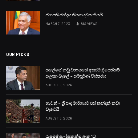
ජාත්‍යන්තර මූල්‍ය අරමුදල හා ශ්‍රී ලංකාව අතර කාර්ය මණ්ඩල
මට්ටමේ ගිවිසුම ඉදිරි දින කිහිපය ඇතුලත අත්සන් කිරීමට
නියමිත බව ජනාධිපති කාර්යාලයේ ජ්‍යෙෂ්ඨ ප්‍රකාශකයෙක්
පැවසීය.
ජාත්‍යන්තර මූල්‍ය අරමුදලේ ජ්‍යෙෂ්ඨ මෙහෙයුම් ප්‍රධානී පීටර්
බෘවර් මහතා ප්‍රමුඛ මහතා ප්‍රමුඛ නිලධාරීන් සහ ජනාධිපති
රනිල් වික්‍රමසිංහ මහතා අතර හමුවක් කොළඹ දී
අද(26)පැවැත්වුණු අතර එහිදී මූල්‍ය අරමුදල සම්බන්ධ ඉදිරි