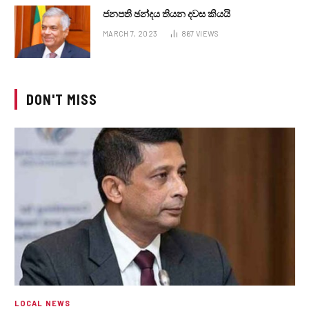
ජනපති ඡන්දය තියන දවස කියයි
MARCH 7, 2023
867
VIEWS
DON'T MISS
LOCAL NEWS