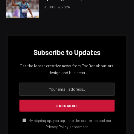
වැඩපිළිවෙළ සම්බන්ධයෙන් දීර්ඝ ලෙස සාකච්ඡා වී තිබේ.
ජාත්‍යන්තර මූල්‍ය අරමුදල හා ශ්‍රී ලංකාව අතර කාර්ය මණ්ඩල
මට්ටමේ ගිවිසුම සඳහා අද අත්සන් තැබීමට නියමිතව තිබුණ ද
තවත් කරුණු කිහිපයක් පිළිබඳ වැඩිදුර සාකච්ඡා කිරීමෙන්
අනතුරුව අදාල ගිවිසුම අත්සන් කිරීමට එකඟතාවයට පැමිණි
බව ජනාධිපති කාර්යාලයේ ජේෂ්ඨ ප්‍රකාශකයෙක් සඳහන්
කළේය.
Facebook
Twitter
Pinterest
LinkedIn
Reddit
Email
PREVIOUS ARTICLE
NEXT ARTICLE
කැනඩා අගමැති අභූත චෝදනා
හෙදියගේ පර් ස් එක ඉස්සූ හෙදිය
නගනවා
රජ ගේමක් දීලා