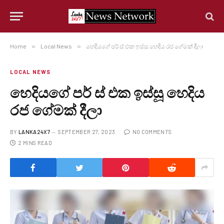
Home
»
Local News
»
හෙදියගේ පර් ස් එක ඉස්සූ හෙදිය රජ ගේමක් දීලා
LOCAL NEWS
හෙදියගේ පර් ස් එක ඉස්සූ හෙදිය
රජ ගේමක් දීලා
BY
LANKA24X7
SEPTEMBER 27, 2023
NO COMMENTS
2 MINS READ