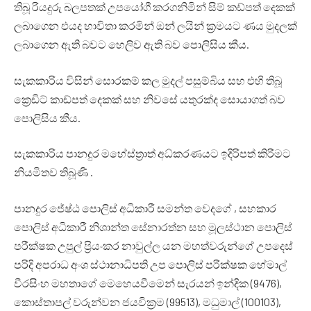
තිබූ රියදුරු බලපතක් උපයෝගී කරගනිමින් සිම් කඩ්පත් දෙකක්
ලබාගෙන එයද භාවිතා කරමින් ඔන් ලයින් ක්‍රමයට ණය මුදලක්
ලබාගෙන ඇති බවට හෙලිව ඇති බව පොලිසිය කීය.
සැකකාරිය විසින් සොරකම් කල මුදල් පසුම්බිය සහ එහි තිබූ
ක්‍රෙඩිට් කාඩ්පත් දෙකක් සහ නිවසේ යතුරක්ද සොයාගත් බව
පොලිසිය කීය.
සැකකාරිය පානදුර මහේස්ත්‍රාත් අධ්කරණයට ඉදිරිපත් කිරීමට
නියමිතව තිබූණි .
පානදුර ජේෂ්ඨ පොලිස් අධිකාරී සමන්ත වෙදගේ , සහකාර
පොලිස් අධිකාරී නිශාන්ත සේනාරත්න සහ මූලස්ථාන පොලිස්
පරීක්ෂක උපුල් ප්‍රියංකර නාවුල්ල යන මහත්වරුන්ගේ උපදෙස්
පරිදි අපරාධ අංශ ස්ථානාධිපති උප පොලිස් පරීක්ෂක හේමාල්
වීරසිංහ මහතාගේ මෙහෙයවීමෙන් සැරයන් ඉන්දික (9476),
කොස්තාපල් වරුන්වන ජයවික්‍රම (99513), මධුමාල් (100103),