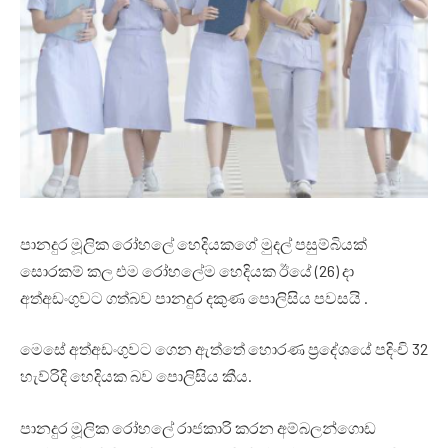
පානදුර මූලික රෝහලේ හෙදියකගේ මුදල් පසුම්බියක්
සොරකම් කල එම රෝහලේම හෙදියක ඊයේ (26) දා
අත්අඩංගුවට ගත්බව පානදුර දකුණ පොලිසිය පවසයි .
මෙසේ අත්අඩංගුවට ගෙන ඇත්තේ හොරණ ප්‍රදේශයේ පදිංචි 32
හැව්රිදි හෙදියක බව පොලිසිය කීය.
පානදුර මූලික රෝහලේ රාජකාරි කරන අම්බලන්ගොඩ