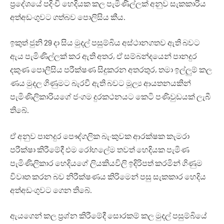
ප්‍රදේශයේ පදිංචි හෙදියක කල පැමිණිල්ලක් අනුව සැකකාරිය
අත්අඩංගුවට ගත්බව පොලිසිය කීය.
ඉකුත් ජුනි 29 දා සිය මුදල් පසුම්බිය අස්ථානගතව ඇති බවට
ඇය පැමිණිල්ලක් කර ඇති අතර, ඒ සම්බන්දයෙන් පානදුර
දකුණ පොලිසිය පරීක්ෂණ සිදුකරන අතරතුර, තමා ඉල්ලුම් කල
ණය මුදල ගිණුමට බැරවී ඇති බවට මූල්‍ය ආයතනයකින්
පැමිණිලිකාරියගේ ජංගම දුරකථනයට කෙටි පණිවුඩයක් ලැබී
තිබේ.
ඒ අනුව පානදුර පෞද්ගලික බැංකුවක ආරක්ෂක කැමරා
පරීක්ෂා කිරීමේදී එම රෝහලේම තවත් හෙදියක පැමිණ
පැමිණිලිකාර හෙදියගේ ලියකියවිලි ඉදිරිපත් කරමින් ගිණුම
විවෘත කරන බව නිරීක්ෂණය කිරිමෙන් පසු සැකකාර හෙදිය
අත්අඩංගුවට ගෙන තිබේ.
ඇයගෙන් කල ප්‍රශ්න කිරීමේදී සොරකම් කල මුදල් පසුම්බියේ