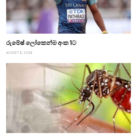
රුමේෂ් ලෝකෙන්ම අංක 1ට
AUGUST 6, 2026