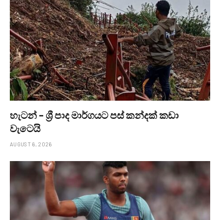
හැටන් – ශ්‍රී පාද මාර්ගයට පස් කන්දක් කඩා
වැටෙයි
AUGUST 6, 2026