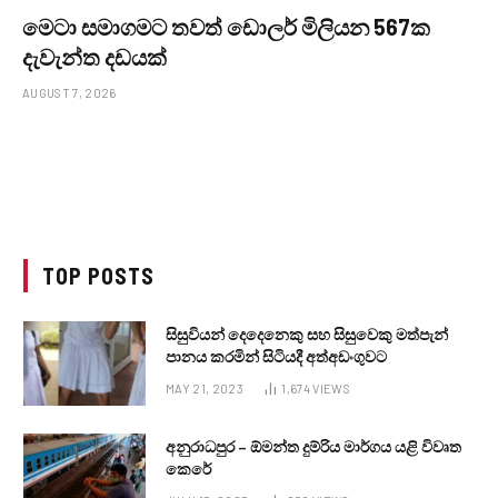
මෙටා සමාගමට තවත් ඩොලර් මිලියන 567ක
දැවැන්ත දඩයක්
AUGUST 7, 2026
TOP POSTS
සිසුවියන් දෙදෙනෙකු සහ සිසුවෙකු මත්පැන්
පානය කරමින් සිටියදී අත්අඩංගුවට
MAY 21, 2023
1,674
VIEWS
අනුරාධපුර – ඕමන්ත දුම්රිය මාර්ගය යළි විවෘත
කෙරේ