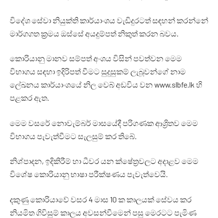
විදේශ සේවා නියුක්ති කාර්යාංශය වැඩිදුරටත් සඳහන් කරන්නේ
මාර්ගගත ක්‍රමය ඔස්සේ අයදුම්පත් නිකුත් කරන බවය.
කොරියානු මානව සම්පත් අංශය විසින් පවත්වන මෙම
විභාගය සඳහා ඉදිරිපත් වීමට සුදුසුකම් ලැබූවන්ගේ නාම
ලේඛනය කාර්යාංශයේ නිල වෙබ් අඩවිය වන www.slbfe.lk හි
පළකර ඇත.
මෙම වසරේ නොවැම්බර් මාසයේදී පරිගණක ආශ්‍රිතව මෙම
විභාගය පැවැත්වීමට සැලසුම් කර තිබේ.
නිශ්පාදන, ඉදිකිරීම් හා ධීවර යන ක්ෂේත්‍රවලට අදාළව මෙම
විශේෂ කොරියානු භාෂා පරීක්ෂණය පැවැත්වෙයි.
දකුණු කොරියාවේ වසර 4 මාස 10 ක කාලයක් සේවය කර
නියමිත ගිවිසුම් කාලය අවසන්වීමෙන් පසු මෙරටට පැමිණ