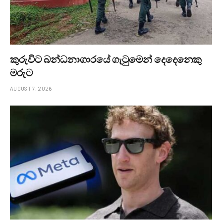
කුරුවිට බන්ධනාගාරයේ ගැටුමෙන් දෙදෙනෙකු
මරුට
AUGUST 7, 2026