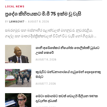
LOCAL NEWS
ප්‍රදේශ කිහිපයකට මි.මී 75 ඉක්ම වූ වැසි
BY
LANKA24X7
AUGUST 8, 2026
සබරගමුව සහ බස්නාහිර පළාත්වලත් මහනුවර, නුවරඑළිය,
ගාල්ල සහ මාතර දිස්ත්‍රික්කවලත් විටින් විට වැසි හෝ ගිගුරුම්…
ශානි අබේසේකර නියෝජ්‍ය පොලිස්පති ධුරයට
උසස් කෙරේ
AUGUST 8, 2026
කුරුවිට බන්ධනාගාරයේ ගැටුමෙන් දෙදෙනෙකු
මරුට
AUGUST 7, 2026
මෙටා සමාගමට තවත් ඩොලර් මිලියන 567ක
දැවැන්ත දඩයක්