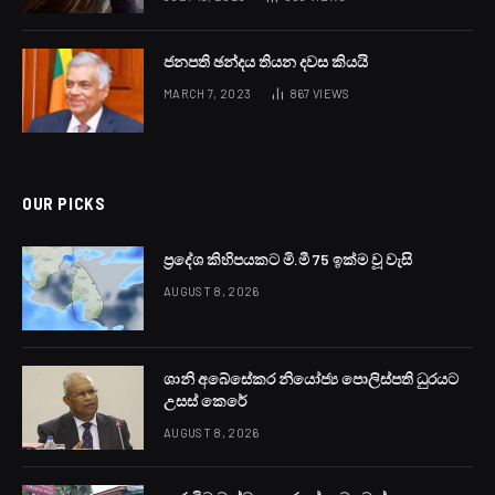
ජනපති ඡන්දය තියන දවස කියයි
MARCH 7, 2023
867
VIEWS
OUR PICKS
ප්‍රදේශ කිහිපයකට මි.මී 75 ඉක්ම වූ වැසි
AUGUST 8, 2026
ශානි අබේසේකර නියෝජ්‍ය පොලිස්පති ධුරයට
උසස් කෙරේ
AUGUST 8, 2026