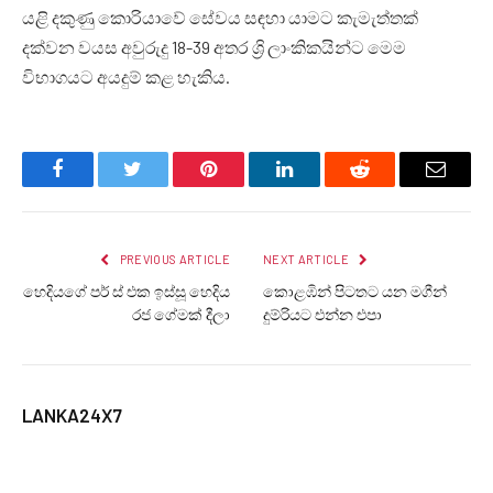
යළි දකුණු කොරියාවේ සේවය සඳහා යාමට කැමැත්තක්
දක්වන වයස අවුරුදු 18-39 අතර ශ්‍රි ලාංකිකයින්ට මෙම
විභාගයට අයදුම් කළ හැකිය.
Facebook
Twitter
Pinterest
LinkedIn
Reddit
Email
PREVIOUS ARTICLE
NEXT ARTICLE
හෙදියගේ පර් ස් එක ඉස්සූ හෙදිය
කොළඹින් පිටතට යන මගීන්
රජ ගේමක් දීලා
දුම්රියට එන්න එපා
LANKA24X7