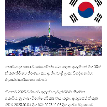
කොරියානු භාෂා විශේෂ පරීක්ෂණය සඳහා අයදුම්පත් දින 03ක්
නිකුත් කිරීමට තීරණය කර ඇති බව ශ්‍රි ලංකා විදේශ සේවා
නියුක්ති කාර්යාංශය පවසයි.
ඒ අනුව 2023 වර්ෂයට අදාළව පැවැත්වීමට නියමිත
කොරියානු භාෂා විශේෂ පරීක්ෂණය සඳහා අයදුම්පත් නිකුත්
කිරීම 2023.10.04 දින සිට 2023.10.06 දින දක්වා සිදුකෙරේ.