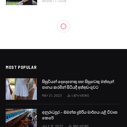
AUGUST 7, 2026
MOST POPULAR
සිසුවියන් දෙදෙනෙකු සහ සිසුවෙකු මත්පැන්
පානය කරමින් සිටියදී අත්අඩංගුවට
MAY 21, 2023
1,674
VIEWS
අනුරාධපුර – ඕමන්ත දුම්රිය මාර්ගය යළි විවෘත
කෙරේ
JULY 13, 2023
950
VIEWS