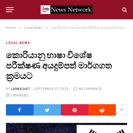
Home
»
Local News
»
කොරියානු භාෂා විශේෂ පරීක්ෂණ අයදුම්පත් මාර්ගගත ක්‍රමයට
LOCAL NEWS
කොරියානු භාෂා විශේෂ
පරීක්ෂණ අයදුම්පත් මාර්ගගත
ක්‍රමයට
BY
LANKA24X7
SEPTEMBER 27, 2023
NO COMMENTS
1 MIN READ