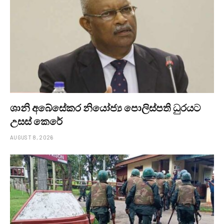
ශානි අබේසේකර නියෝජ්‍ය පොලිස්පති ධුරයට
උසස් කෙරේ
AUGUST 8, 2026