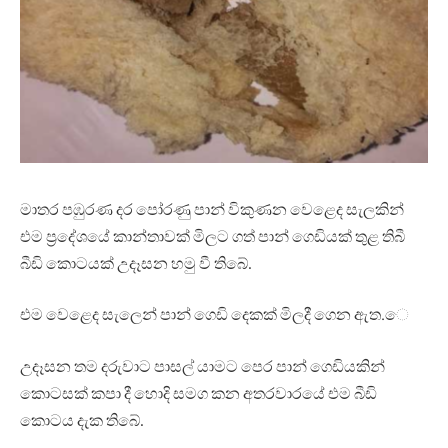
මාතර පඹුරණ දර පෝරණු පාන් විකුණන වෙළෙද සැලකින්
එම ප්‍රදේශයේ කාන්තාවක් මිලට ගත් පාන් ගෙඩියක් තුළ තිබී
බීඩි කොටයක් උදෑසන හමු වී තිබේ.
එම වෙළෙද සැලෙන් පාන් ගෙඩි දෙකක් මිලදී ගෙන ඇත.‍ෙ
උදෑසන තම දරුවාට පාසල් යාමට පෙර පාන් ගෙඩියකින්
කොටසක් කපා දී හොදි සමග කන අතරවාරයේ එම බීඩි
කොටය දැක තිබේ.