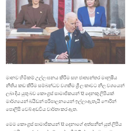
මානව හිමිකම් උල්ලංඝනය කිරීම සහ ජාත්‍යන්තර මානුෂීය
නීතිය කඩ කිරීම සම්බන්ධව වගකීම ශ්‍රී ලංකාවට නිල වශයෙන්
ලබා දිය යුතු බව කොංග්‍රස් සාමාජිකයන් 12 දෙනකු ලිපියක්
මාර්ගයෙන් බයිඩන් පරිපාලනයෙන් ඉල්ලා ඇතැයි ෆොරින්
පොලිසි වෙබ් අඩවිය වාර්තා කර ඇත.
මෙම කොංග්‍රස් සාමාජිකයන් 12 දෙනාගේ අත්සනින් යුත් ලිපිය