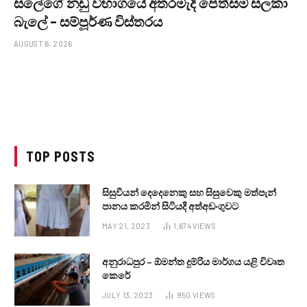
සලේගේ නඩු විභාගයේ අතරමැදි පෙත්සම් සලකා
බැලේ – සම්පූර්ණ විස්තරය
AUGUST 6, 2026
TOP POSTS
සිසුවියන් දෙදෙනෙකු සහ සිසුවෙකු මත්පැන්
පානය කරමින් සිටියදී අත්අඩංගුවට
MAY 21, 2023
1,674
VIEWS
අනුරාධපුර – ඕමන්ත දුම්රිය මාර්ගය යළි විවෘත
කෙරේ
JULY 13, 2023
950
VIEWS