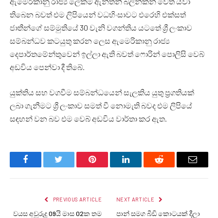
ඇමෙරිකානු රාජ්‍ය ලේකම් ඇන්තනී බ්ලින්කන් වෙත යවා
තිබෙන බවත් එම ලිපියෙන් වධහිංසාවට එරෙහි එක්සත්
ජාතීන්ගේ සම්මුතියේ 30 වැනි වගන්තිය යටතේ ශ්‍රී ලංකාව
සම්බන්ධව කටයුතු කරන ලෙස ඇමෙරිකානු රාජ්‍ය
දෙපාර්තමේන්තුවෙන් ඉල්ලා ඇති බවත් ෆොරින් පොලිසි වෙබ්
අඩවිය පෙන්වා දී තිබේ.
යුක්තිය සහ වගවීම සම්බන්ධයෙන් සැලකිය යුතු ප්‍රගතියක්
ලබා ගැනීමට ශ්‍රී ලංකාව සමත් වී නොමැති බවද එම ලිපියේ
සඳහන් වන බව එම වෙබ් අඩවිය වාර්තා කර ඇත.
Facebook
Twitter
Pinterest
LinkedIn
Reddit
Email
PREVIOUS ARTICLE
NEXT ARTICLE
වයස අවුරුදු 09යි මාස 02ක තම
පාන් සමග බීඩි කොටයක් දීලා