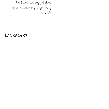
දියණියට බරපතළ ලිංගික
අපයෝජනය කල සැක කරු
සොයයි
LANKA24X7
RELATED
POSTS