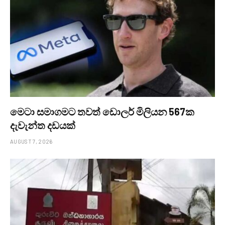
මෙටා සමාගමට තවත් ඩොලර් මිලියන 567ක
දැවැන්ත දඩයක්
AUGUST 7, 2026