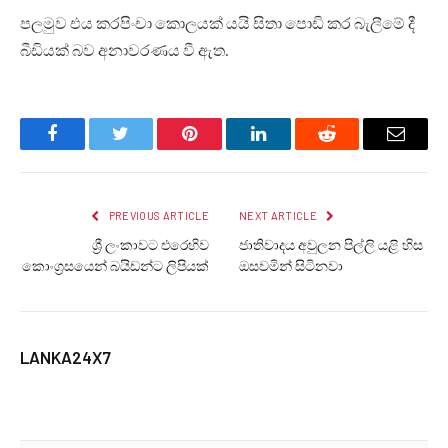
පලමුව එය කරපිංචා කොලයක් යයි සිතා පොඩි කර බැලීමේ දී
බීඩියක් බව අනාවරණය වී ඇත.
Facebook
Twitter
Pinterest
LinkedIn
Reddit
Email
PREVIOUS ARTICLE
NEXT ARTICLE
ශ්‍රී ලංකාවට එරෙහිව
ජාතිවාදය අවුලන පිල්ලි යළි හිස
කොංග්‍රසයෙන් බයිඩන්ට ලිපියක්
ඔසවමින් සිටිනවා
LANKA24X7