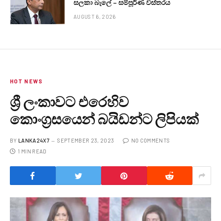
සලකා බැලේ – සම්පූර්ණ විස්තරය
AUGUST 6, 2026
HOT NEWS
ශ්‍රී ලංකාවට එරෙහිව
කොංග්‍රසයෙන් බයිඩන්ට ලිපියක්
BY
LANKA24X7
SEPTEMBER 23, 2023
NO COMMENTS
1 MIN READ