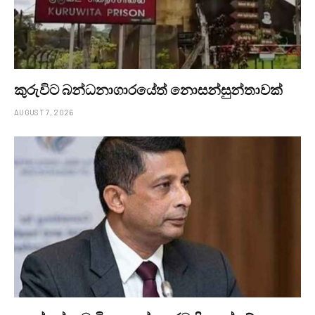
කුරුවිට බන්ධනාගාරයේත් නොසන්සුන්තාවක්
AUGUST 7, 2026