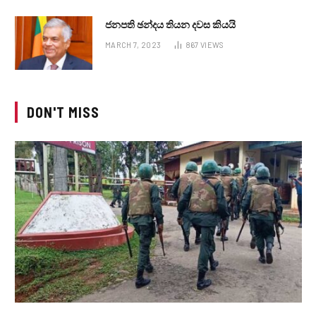
ජනපති ඡන්දය තියන දවස කියයි
MARCH 7, 2023
867
VIEWS
DON'T MISS