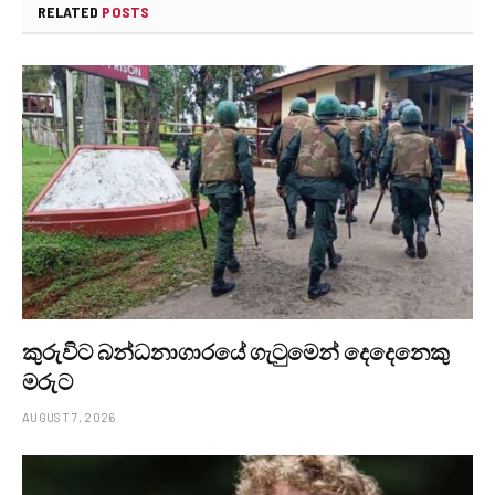
RELATED
POSTS
කුරුවිට බන්ධනාගාරයේ ගැටුමෙන් දෙදෙනෙකු
මරුට
AUGUST 7, 2026