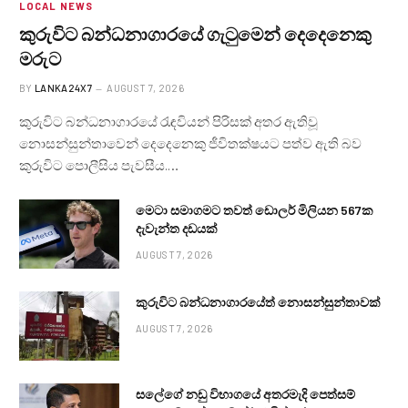
LOCAL NEWS
කුරුවිට බන්ධනාගාරයේ ගැටුමෙන් දෙදෙනෙකු
මරුට
BY
LANKA24X7
AUGUST 7, 2026
කුරුවිට බන්ධනාගාරයේ රැඳවියන් පිරිසක් අතර ඇතිවූ
නොසන්සුන්තාවෙන් දෙදෙනෙකු ජීවිතක්ෂයට පත්ව ඇති බව
කුරුවිට පොලීසිය පැවසීය.…
මෙටා සමාගමට තවත් ඩොලර් මිලියන 567ක
දැවැන්ත දඩයක්
AUGUST 7, 2026
කුරුවිට බන්ධනාගාරයේත් නොසන්සුන්තාවක්
AUGUST 7, 2026
සලේගේ නඩු විභාගයේ අතරමැදි පෙත්සම්