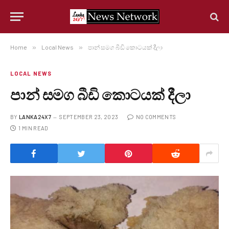
Home
»
Local News
»
පාන් සමග බීඩි කොටයක් දීලා
LOCAL NEWS
පාන් සමග බීඩි කොටයක් දීලා
BY
LANKA24X7
SEPTEMBER 23, 2023
NO COMMENTS
1 MIN READ