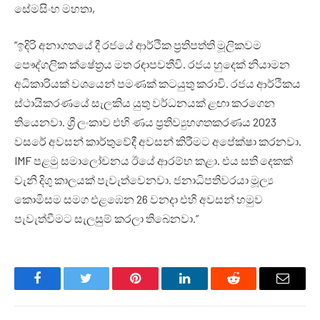
සේමසිංහ මහතා,
“ඉදිරි අනාගතයේ දී රජයේ ආර්ථික ප්‍රතිපත්ති මූලිකවම
පෞද්ගලික ක්ෂේත්‍රය මත රඳාපවතීවි. රජය හුදෙක් නියාමන
අධිකාරියක් වශයෙන් පමණක් කටයුතු කරාවි. රජය ආර්ථිකය
ස්ථායිකරණයේ සැලකිය යුතු වර්ධනයක් ළඟා කරගෙන
තියෙනවා. ශ්‍රී ලංකාව එහි ණය ප්‍රතිව්‍යුහගතකරණය 2023
වසරේ අවසන් කාර්තුවේදී අවසන් කිරීමට අපේක්ෂා කරනවා.
IMF පළමු සමාලෝචනය ඊයේ ආරම්භ කළා. එය සති දෙකක්
වැනි දිගු කාලයක් පැවැත්වෙනවා. ජනාධිපතිවරයා මූල්‍ය
කොමිසම සමග එළඹෙන 26 වනදා එහි අවසන් හමුව
පැවැත්වීමට සැලසුම් කරලා තිබෙනවා.”
Facebook
Twitter
Pinterest
LinkedIn
Reddit
Email