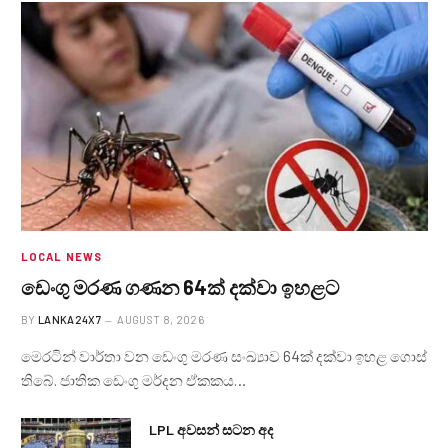
LOCAL NEWS
ඩෙංගු මරණ ගණන 64ක් දක්වා ඉහළට
BY
LANKA24X7
AUGUST 8, 2026
මෙරටින් වාර්තා වන ඩෙංගු මරණ සංඛ්‍යාව 64ක් දක්වා ඉහළ ගොස්
තිබේ. ජාතික ඩෙංගු මර්දන ඒකකය…
LPL අවසන් සටන අද