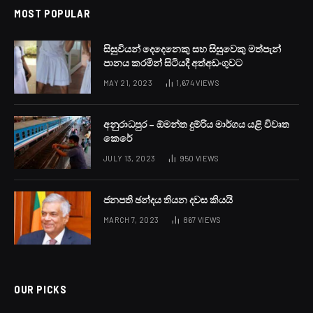
MOST POPULAR
සිසුවියන් දෙදෙනෙකු සහ සිසුවෙකු මත්පැන්
පානය කරමින් සිටියදී අත්අඩංගුවට
MAY 21, 2023
1,674
VIEWS
අනුරාධපුර – ඕමන්ත දුම්රිය මාර්ගය යළි විවෘත
කෙරේ
JULY 13, 2023
950
VIEWS
ජනපති ඡන්දය තියන දවස කියයි
MARCH 7, 2023
867
VIEWS
OUR PICKS