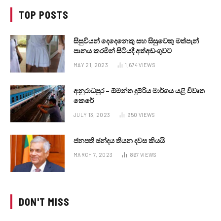
TOP POSTS
සිසුවියන් දෙදෙනෙකු සහ සිසුවෙකු මත්පැන්
පානය කරමින් සිටියදී අත්අඩංගුවට
MAY 21, 2023
1,674
VIEWS
අනුරාධපුර – ඕමන්ත දුම්රිය මාර්ගය යළි විවෘත
කෙරේ
JULY 13, 2023
950
VIEWS
ජනපති ඡන්දය තියන දවස කියයි
MARCH 7, 2023
867
VIEWS
DON'T MISS