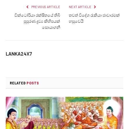
PREVIOUS ARTICLE
NEXT ARTICLE
වික්ටෝරියා රක්ෂිතයේ තිබී
තවත් විදේශ රැකියා ජාවාරමක්
පුපුරණ ද්‍රව්‍ය කිහිපයක්
හසුවෙයි
සොයාගනී
LANKA24X7
RELATED
POSTS