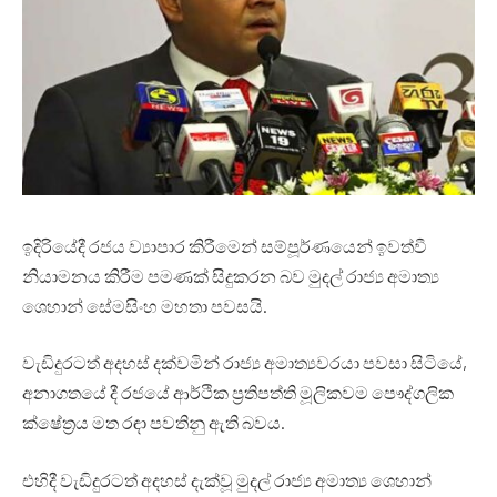
ඉදිරියේදී රජය ව්‍යාපාර කිරීමෙන් සම්පූර්ණයෙන් ඉවත්වී
නියාමනය කිරීම පමණක් සිදුකරන බව මුදල් රාජ්‍ය අමාත්‍ය
ශෙහාන් සේමසිංහ මහතා පවසයි.
වැඩිදුරටත් අදහස් දක්වමින් රාජ්‍ය අමාත්‍යවරයා පවසා සිටියේ,
අනාගතයේ දී රජයේ ආර්ථික ප්‍රතිපත්ති මූලිකවම පෞද්ගලික
ක්ෂේත්‍රය මත රඳා පවතිනු ඇති බවය.
එහිදී වැඩිදුරටත් අදහස් දැක්වූ මුදල් රාජ්‍ය අමාත්‍ය ශෙහාන්