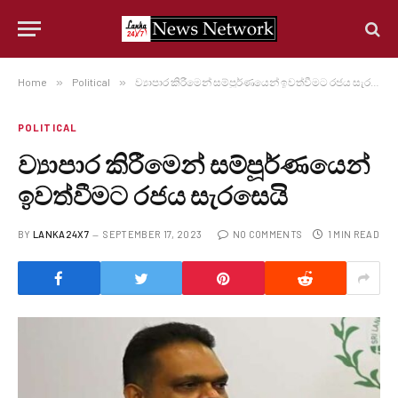
Home
»
Political
»
ව්‍යාපාර කිරීමෙන් සම්පූර්ණයෙන් ඉවත්වීමට රජය සැරසෙයි
POLITICAL
ව්‍යාපාර කිරීමෙන් සම්පූර්ණයෙන්
ඉවත්වීමට රජය සැරසෙයි
BY
LANKA24X7
SEPTEMBER 17, 2023
NO COMMENTS
1 MIN READ