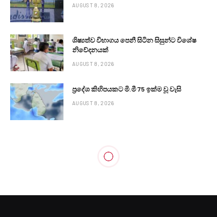
AUGUST 8, 2026
ශිෂ්‍යත්ව විභාගය පෙනී සිටින සිසුන්ට විශේෂ
නිවේදනයක්
AUGUST 8, 2026
ප්‍රදේශ කිහිපයකට මි.මී 75 ඉක්ම වූ වැසි
AUGUST 8, 2026