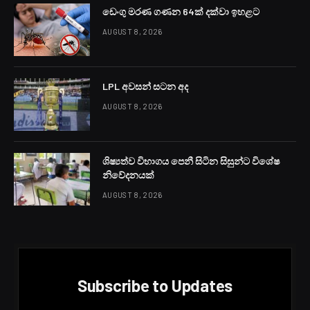
ඩෙංගු මරණ ගණන 64ක් දක්වා ඉහළට
AUGUST 8, 2026
LPL අවසන් සටන අද
AUGUST 8, 2026
ශිෂ්‍යත්ව විභාගය පෙනී සිටින සිසුන්ට විශේෂ
නිවේදනයක්
AUGUST 8, 2026
Subscribe to Updates