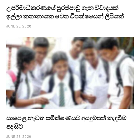
උපරිමාධිකරණයේ පුරප්පාඩු ගැන විවාදයක්
ඉල්ලා කතානායක වෙත විපක්ෂයෙන් ලිපියක්
JUNE 26, 2026
සාපෙළ නැවත සමීක්ෂණයට අයදුම්පත් කැඳවීම
අද සිට
JUNE 25, 2026