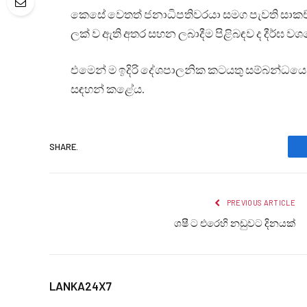
කෙසේ වෙතත් ජනාධිපතිවරයා සමග පැවති සාකච්
ලක් ව ඇති අතර සහන ලබාදීම පිළිබඳව ද දීර්ඝ ව
එමෙන් ම ඉදිරි දේශපාලනික කටයතු සම්බන්ධයෙන්
සඳහන් කළේය.
SHARE.
PREVIOUS ARTICLE
ශෂී ට එරෙහි නඩුවට දිනයක්
LANKA24X7