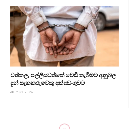
වත්තල, පල්ලියවත්තේ වෙඩි තැබීමට අනුබල
දුන් සැකකරුවෙකු අත්අඩංගුවට
JULY 30, 2026