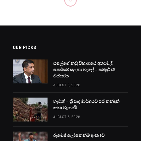
OUR PICKS
සලේගේ නඩු විභාගයේ අතරමැදි
පෙත්සම් සලකා බැලේ – සම්පූර්ණ
විස්තරය
AUGUST 6, 2026
හැටන් – ශ්‍රී පාද මාර්ගයට පස් කන්දක්
කඩා වැටෙයි
AUGUST 6, 2026
රුමේෂ් ලෝකෙන්ම අංක 1ට