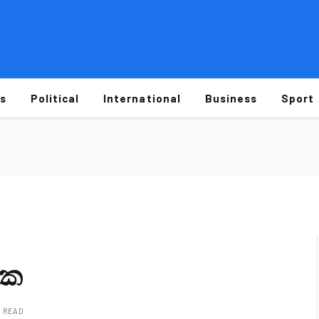
s
Political
International
Business
Sport
වක
N READ