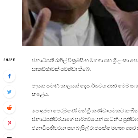
ජනාධිපති රනිල් වික්‍රමසිංහ මහතා සහ ශ්‍රී ලංක
SHARE
සාකච්ඡාවක් පවත්වා තිබේ.
පැයක පමණ කාලයක් දෙපාර්ශවය අතර මෙම සාකච
කළේය.
පොදුජන පෙරමුණේ මන්ත්‍රී කණ්ඩායමකට කැබිනට
ජනාධිපතිවරයාගේ පාර්ශවයෙන් සාධනීය ප්‍රතිච
ජනාධිපතිවරයා සහ බැසිල් රාජපක්ෂ මහතා අතර 