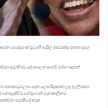
ා පොදුජන පෙරමුණේ ප්‍රධානී බැසිල් රාජපක්ෂ මහතා සමග
්ඡා පැවති බව දේශපාලන ආරංචි මාර්ග සඳහන්
් අමාත්‍යධුර ලබා දෙන ලෙස සිදුකරන ලද ඉල්ලීමකට
ාර නොදැක්වීම හේතුවෙන් මෑත කාලීනව
සාකච්ඡා පැවතියේ නැත.