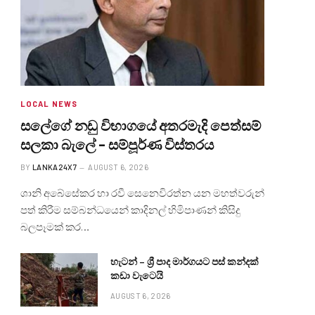
LOCAL NEWS
සලේගේ නඩු විභාගයේ අතරමැදි පෙත්සම්
සලකා බැලේ – සම්පූර්ණ විස්තරය
BY
LANKA24X7
AUGUST 6, 2026
ශානි අබේසේකර හා රවී සෙනෙවිරත්න යන මහත්වරුන්
පත් කිරීම සම්බන්ධයෙන් කාදිනල් හිමිපාණන් කිසිදු
බලපෑමක් කර…
හැටන් – ශ්‍රී පාද මාර්ගයට පස් කන්දක්
කඩා වැටෙයි
AUGUST 6, 2026