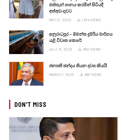
මත්පැන් පානය කරමින් සිටියදී
අත්අඩංගුවට
MAY 21, 2023
1,674
VIEWS
අනුරාධපුර – ඕමන්ත දුම්රිය මාර්ගය
යළි විවෘත කෙරේ
JULY 13, 2023
950
VIEWS
ජනපති ඡන්දය තියන දවස කියයි
MARCH 7, 2023
867
VIEWS
DON'T MISS