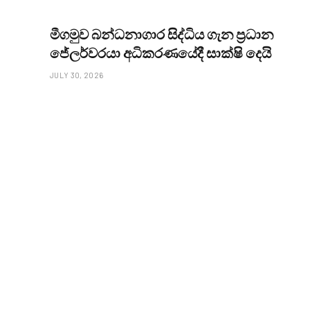
මීගමුව බන්ධනාගාර සිද්ධිය ගැන ප්‍රධාන
ජේලර්වරයා අධිකරණයේදී සාක්ෂි දෙයි
JULY 30, 2026