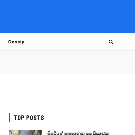
Gossip
TOP POSTS
සිසුවියන් දෙදෙනෙකු සහ සිසුවෙකු