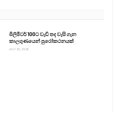
මිලිමීටර් 100ට වැඩි තද වැසි ගැන
කාලගුණයෙන් පුරෝකථනයක්
JULY 30, 2026