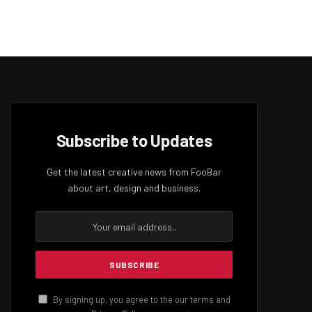
Subscribe to Updates
Get the latest creative news from FooBar
about art, design and business.
By signing up, you agree to the our terms and