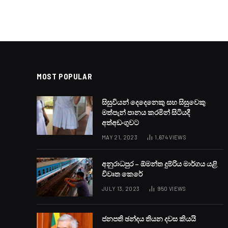
MOST POPULAR
සිසුවියන් දෙදෙනෙකු සහ සිසුවෙකු
මත්පැන් පානය කරමින් සිටියදී
අත්අඩංගුවට
MAY 21, 2023
1,674
VIEWS
අනුරාධපුර – ඕමන්ත දුම්රිය මාර්ගය යළි
විවෘත කෙරේ
JULY 13, 2023
950
VIEWS
ජනපති ඡන්දය තියන දවස කියයි