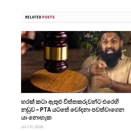
RELATED
POSTS
හරක් කටා ඇතුළු විත්තකරුවන්ට එරෙහි
නඩුව – PTA යටතේ චෝදනා පවත්වාගෙන
යා නොහැක
JULY 31, 2026