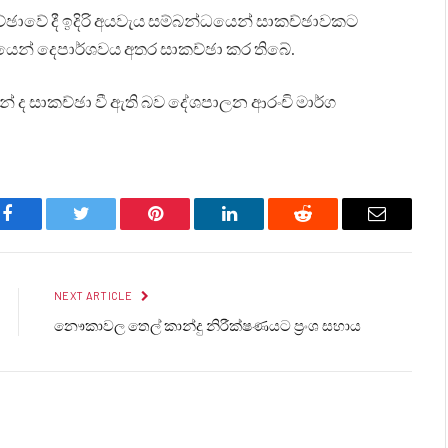
ඡාවේ දී ඉදිරි අයවැය සම්බන්ධයෙන් සාකච්ඡාවකට
ශයෙන් දෙපාර්ශවය අතර සාකච්ඡා කර තිබේ.
 ද සාකච්ඡා වී ඇති බව දේශපාලන ආරංචි මාර්ග
Facebook
Twitter
Pinterest
LinkedIn
Reddit
Email
NEXT ARTICLE
නෞකාවල තෙල් කාන්දු නිරීක්ෂණයට ප්‍රංශ සහාය